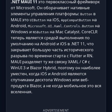
.NET MAUI 11
это первоклассный фреймворк
от Microsoft. Он оборачивает нативные
элементы управления платформы:
в
Button
MAUI это
на iOS,
на
UIButton
AppCompatButton
Android,
на
Microsoft.UI.Xaml.Controls.Button
Windows и
на Mac Catalyst. CoreCLR
NSButton
теперь является средой выполнения по
умолчанию на Android и iOS в .NET 11, что
закрывает большую часть исторического
разрыва по времени старта с Flutter и RN.
MAUI разделяет ту же связку XAML / C# с
WinUI 3 и Blazor Hybrid, поэтому он наиболее
уместен, когда iOS и Android являются
спутниками десктопа Windows или веб-
продукта Blazor, а не когда мобильное это вся
вселенная.
ADVERTISEMENT