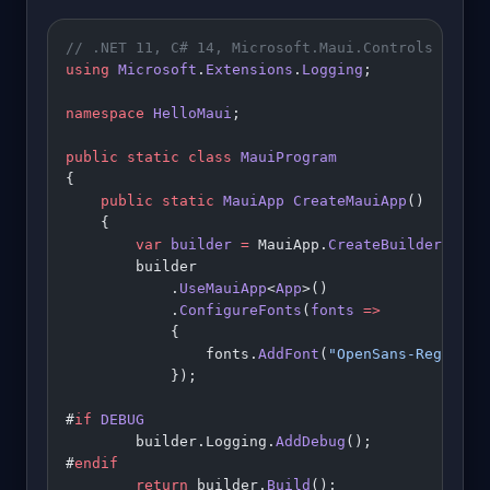
// .NET 11, C# 14, Microsoft.Maui.Controls 11.0.
using
 Microsoft
.
Extensions
.
Logging
;
namespace
 HelloMaui
;
public
 static
 class
 MauiProgram
{
    public
 static
 MauiApp
 CreateMauiApp
()
    {
        var
 builder
 =
 MauiApp.
CreateBuilder
();
        builder
            .
UseMauiApp
<
App
>()
            .
ConfigureFonts
(
fonts
 =>
            {
                fonts.
AddFont
(
"OpenSans-Regular.
            });
#
if
 DEBUG
        builder.Logging.
AddDebug
();
#
endif
        return
 builder.
Build
();