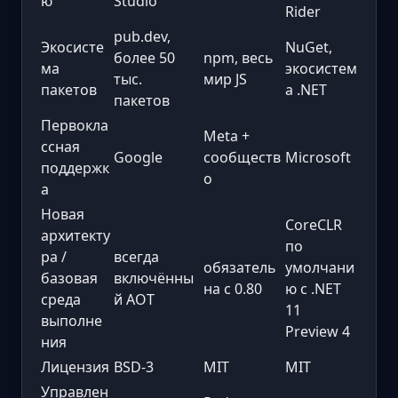
ю
Studio
Rider
pub.dev,
Экосисте
NuGet,
более 50
npm, весь
ма
экосистем
тыс.
мир JS
пакетов
а .NET
пакетов
Первокла
Meta +
ссная
Google
сообществ
Microsoft
поддержк
о
а
Новая
CoreCLR
архитекту
по
ра /
всегда
обязатель
умолчани
базовая
включённы
на с 0.80
ю с .NET
среда
й AOT
11
выполне
Preview 4
ния
Лицензия
BSD-3
MIT
MIT
Управлен