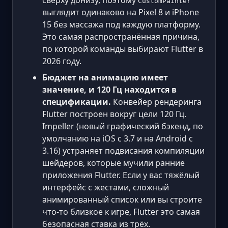
сверху донизу, поэтому
CustomPainter
выглядит одинаково на Pixel 8 и iPhone
15 без массажа под каждую платформу.
Это самая распространённая причина,
по которой команды выбирают Flutter в
2026 году.
Бюджет на анимацию имеет
значение, и 120 Гц находится в
спецификации.
Конвейер рендеринга
Flutter построен вокруг цели 120 Гц.
Impeller (новый графический бэкенд, по
умолчанию на iOS с 3.7 и на Android с
3.16) устраняет подвисания компиляции
шейдеров, которые мучили ранние
приложения Flutter. Если у вас тяжёлый
интерфейс с жестами, сложный
анимированный список или вы строите
что-то близкое к игре, Flutter это самая
безопасная ставка из трёх.