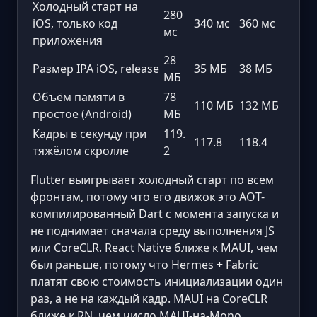
Холодный старт на
280
iOS, только код
340 мс
360 мс
мс
приложения
28
Размер IPA iOS, release
35 МБ
38 МБ
МБ
Объём памяти в
78
110 МБ
132 МБ
простое (Android)
МБ
Кадры в секунду при
119.
117.8
118.4
тяжёлом скролле
2
Flutter выигрывает холодный старт по всем
фронтам, потому что его движок это AOT-
компилированный Dart с момента запуска и
не поднимает сначала среду выполнения JS
или CoreCLR. React Native ближе к MAUI, чем
был раньше, потому что Hermes + Fabric
платят свою стоимость инициализации один
раз, а не на каждый кадр. MAUI на CoreCLR
ближе к RN, чем число MAUI-на-Mono,