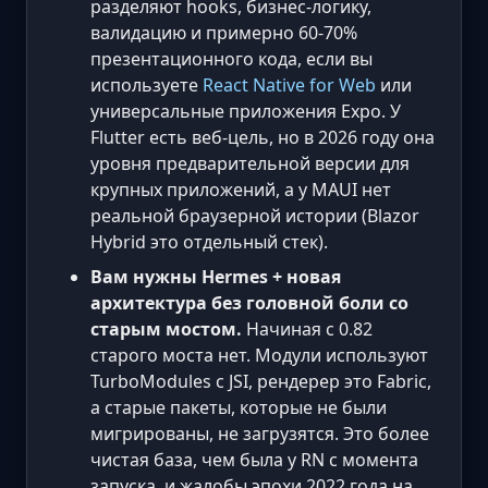
разделяют hooks, бизнес-логику,
валидацию и примерно 60-70%
презентационного кода, если вы
используете
React Native for Web
или
универсальные приложения Expo. У
Flutter есть веб-цель, но в 2026 году она
уровня предварительной версии для
крупных приложений, а у MAUI нет
реальной браузерной истории (Blazor
Hybrid это отдельный стек).
Вам нужны Hermes + новая
архитектура без головной боли со
старым мостом.
Начиная с 0.82
старого моста нет. Модули используют
TurboModules с JSI, рендерер это Fabric,
а старые пакеты, которые не были
мигрированы, не загрузятся. Это более
чистая база, чем была у RN с момента
запуска, и жалобы эпохи 2022 года на