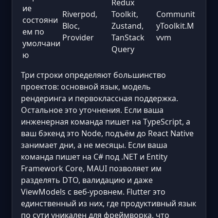
Redux
ие
Riverpod,
Toolkit,
Communit
состояни
Bloc,
Zustand,
yToolkit.M
ем по
Provider
TanStack
vvm
умолчани
Query
ю
Три строки определяют большинство
проектов: основной язык, модель
рендеринга и первоклассная поддержка.
Остальное это уточнения. Если ваша
инженерная команда пишет на TypeScript, а
ваш бэкенд это Node, подъём до React Native
занимает дни, а не месяцы. Если ваша
команда пишет на C# под .NET и Entity
Framework Core, MAUI позволяет им
разделять DTO, валидацию и даже
ViewModels с веб-уровнем. Flutter это
единственный из них, где продуктивный язык
по сути уникален для фреймворка, что