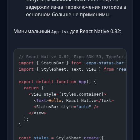
задержки из-за переключения потоков в
основном больше не применимы.
Минимальный
для React Native 0.82:
App.tsx
// React Native 0.82, Expo SDK 53, TypeScript 5.
import
 { StatusBar } 
from
 'expo-status-bar'
;
import
 { StyleSheet, Text, View } 
from
 'react-na
export
 default
 function
 App
() {
  return
 (
    <
View style
=
{styles.container}
>
      <
Text
>
Hello
, React Native
</
Text
>
      <
StatusBar style
=
"auto"
 />
    </
View
>
  );
}
const
 styles
 =
 StyleSheet.
create
({