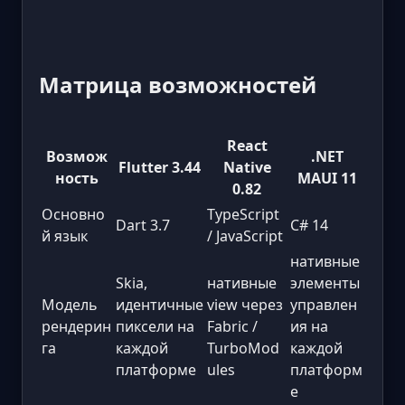
Матрица возможностей
React
Возмож
.NET
Flutter 3.44
Native
ность
MAUI 11
0.82
Основно
TypeScript
Dart 3.7
C# 14
й язык
/ JavaScript
нативные
Skia,
нативные
элементы
Модель
идентичные
view через
управлен
рендерин
пиксели на
Fabric /
ия на
га
каждой
TurboMod
каждой
платформе
ules
платформ
е