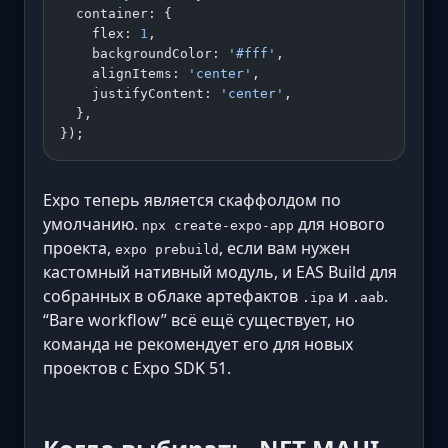
  container: {
    flex: 
1
,
    backgroundColor: 
'#fff'
,
    alignItems: 
'center'
,
    justifyContent: 
'center'
,
  },
});
Expo теперь является скаффолдом по
умолчанию.
для нового
npx create-expo-app
проекта,
, если вам нужен
expo prebuild
кастомный нативный модуль, и EAS Build для
собранных в облаке артефактов
и
.
.ipa
.aab
“Bare workflow” всё ещё существует, но
команда не рекомендует его для новых
проектов с Expo SDK 51.