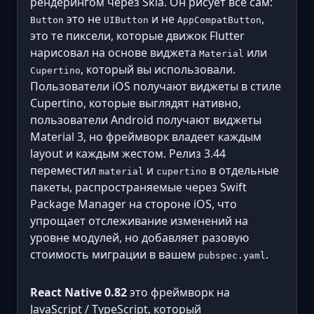
рендерингом через Skia. Он рисует всё сам:
это не
и не
,
Button
UIButton
AppCompatButton
это те пиксели, которые движок Flutter
нарисовал на основе виджета
или
Material
, который вы использовали.
Cupertino
Пользователи iOS получают виджеты в стиле
Cupertino, которые выглядят нативно,
пользователи Android получают виджеты
Material 3, но фреймворк владеет каждым
layout и каждым жестом. Релиз 3.44
переместил
и
в отдельные
material
cupertino
пакеты, распространяемые через Swift
Package Manager на стороне iOS, что
упрощает отслеживание изменений на
уровне модулей, но добавляет разовую
стоимость миграции в вашем
.
pubspec.yaml
React Native 0.82
это фреймворк на
JavaScript / TypeScript, который