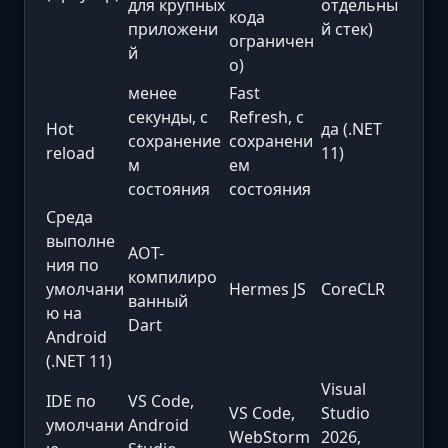
для крупных
отдельны
кода
приложени
й стек)
ограничен
й
о)
менее
Fast
секунды, с
Refresh, с
Hot
да (.NET
сохранение
сохранени
reload
11)
м
ем
состояния
состояния
Среда
выполне
AOT-
ния по
компилиро
умолчани
Hermes JS
CoreCLR
ванный
ю на
Dart
Android
(.NET 11)
Visual
IDE по
VS Code,
VS Code,
Studio
умолчани
Android
WebStorm
2026,