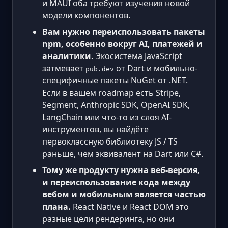
и MAUI оба требуют изучения новой
модели компонентов.
Вам нужно переиспользовать пакеты
npm, особенно вокруг AI, платежей и
аналитики.
Экосистема JavaScript
затмевает
от Dart и мобильно-
pub.dev
специфичные пакеты NuGet от .NET.
Если в вашем roadmap есть Stripe,
Segment, Anthropic SDK, OpenAI SDK,
LangChain или что-то из слоя AI-
инструментов, вы найдёте
первоклассную библиотеку JS / TS
раньше, чем эквивалент на Dart или C#.
Тому же продукту нужна веб-версия,
и переиспользование кода между
вебом и мобильным является частью
плана.
React Native и React DOM это
разные цели рендеринга, но они