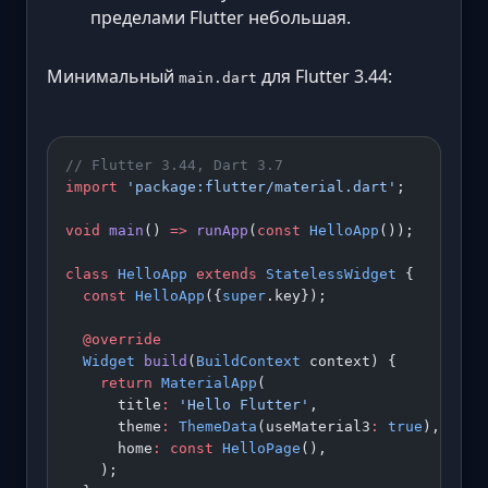
пределами Flutter небольшая.
Минимальный
для Flutter 3.44:
main.dart
// Flutter 3.44, Dart 3.7
import
 'package:flutter/material.dart'
;
void
 main
() 
=>
 runApp
(
const
 HelloApp
());
class
 HelloApp
 extends
 StatelessWidget
 {
  const
 HelloApp
({
super
.key});
  @override
  Widget
 build
(
BuildContext
 context) {
    return
 MaterialApp
(
      title
:
 'Hello Flutter'
,
      theme
:
 ThemeData
(useMaterial3
:
 true
),
      home
:
 const
 HelloPage
(),
    );