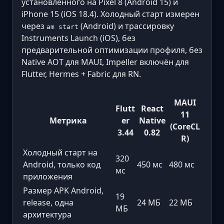
установленного на Pixel 8 (Android 15) и
iPhone 15 (iOS 18.4). Холодный старт измерен
через
(Android) и трассировку
am start
Instruments Launch (iOS), без
предварительной оптимизации профиля, без
Native AOT для MAUI, Impeller включён для
Flutter, Hermes + Fabric для RN.
MAUI
Flutt
React
11
Метрика
er
Native
(CoreCL
3.44
0.82
R)
Холодный старт на
320
Android, только код
450 мс
480 мс
мс
приложения
Размер APK Android,
19
release, одна
24 МБ
22 МБ
МБ
архитектура