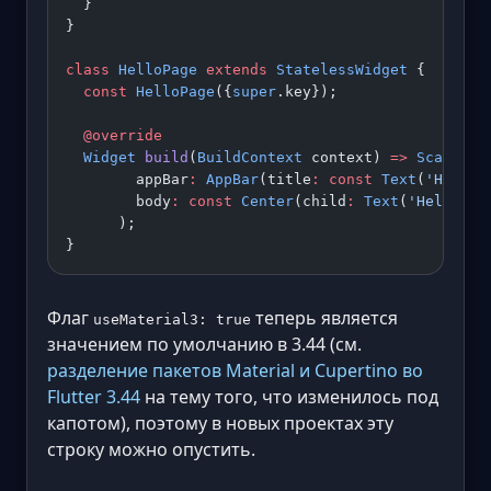
  }
}
class
 HelloPage
 extends
 StatelessWidget
 {
  const
 HelloPage
({
super
.key});
  @override
  Widget
 build
(
BuildContext
 context) 
=>
 Scaffold
        appBar
:
 AppBar
(title
:
 const
 Text
(
'Hello'
        body
:
 const
 Center
(child
:
 Text
(
'Hello, F
      );
}
Флаг
теперь является
useMaterial3: true
значением по умолчанию в 3.44 (см.
разделение пакетов Material и Cupertino во
Flutter 3.44
на тему того, что изменилось под
капотом), поэтому в новых проектах эту
строку можно опустить.