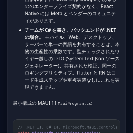
ののエンタープライズ契約がなく、React
Native には Meta とベンダーのコミュニテ
ィがあります。
チームが C# を書き、バックエンドが .NET
の場合。
モバイル、Web、デスクトップ、
サーバーで単一の言語を共有することは、本
物の生産性の乗数です。型チェックされたワ
イヤー越しの DTO (System.Text.Json ソース
ジェネレーター)、共有された検証、同一の
ロギングプリミティブ。Flutter と RN はコ
ード生成ステップや重複実装なしにこれを実
現できません。
最小構成の MAUI 11
:
MauiProgram.cs
// .NET 11, C# 14, Microsoft.Maui.Controls 11.0.