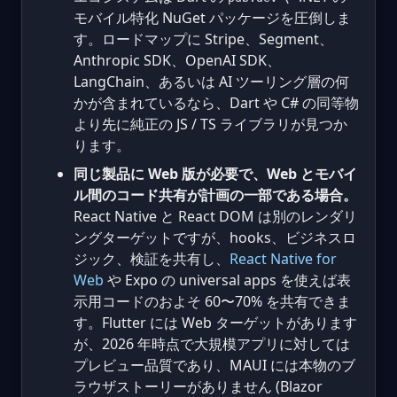
モバイル特化 NuGet パッケージを圧倒しま
す。ロードマップに Stripe、Segment、
Anthropic SDK、OpenAI SDK、
LangChain、あるいは AI ツーリング層の何
かが含まれているなら、Dart や C# の同等物
より先に純正の JS / TS ライブラリが見つか
ります。
同じ製品に Web 版が必要で、Web とモバイ
ル間のコード共有が計画の一部である場合。
React Native と React DOM は別のレンダリ
ングターゲットですが、hooks、ビジネスロ
ジック、検証を共有し、
React Native for
Web
や Expo の universal apps を使えば表
示用コードのおよそ 60〜70% を共有できま
す。Flutter には Web ターゲットがあります
が、2026 年時点で大規模アプリに対しては
プレビュー品質であり、MAUI には本物のブ
ラウザストーリーがありません (Blazor