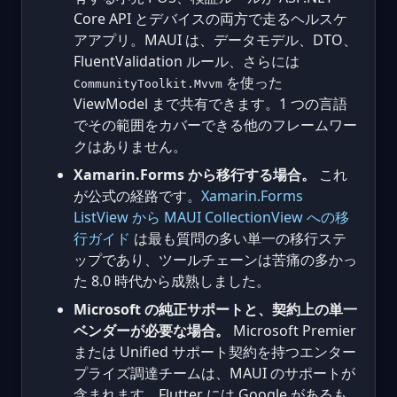
Core API とデバイスの両方で走るヘルスケ
アアプリ。MAUI は、データモデル、DTO、
FluentValidation ルール、さらには
を使った
CommunityToolkit.Mvvm
ViewModel まで共有できます。1 つの言語
でその範囲をカバーできる他のフレームワー
クはありません。
Xamarin.Forms から移行する場合。
これ
が公式の経路です。
Xamarin.Forms
ListView から MAUI CollectionView への移
行ガイド
は最も質問の多い単一の移行ステ
ップであり、ツールチェーンは苦痛の多かっ
た 8.0 時代から成熟しました。
Microsoft の純正サポートと、契約上の単一
ベンダーが必要な場合。
Microsoft Premier
または Unified サポート契約を持つエンター
プライズ調達チームは、MAUI のサポートが
含まれます。Flutter には Google があるも