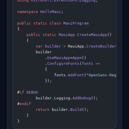
using
 Microsoft
.
Extensions
.
Logging
;
namespace
 HelloMaui
;
public
 static
 class
 MauiProgram
{
    public
 static
 MauiApp
 CreateMauiApp
()
    {
        var
 builder
 =
 MauiApp.
CreateBuilder
();
        builder
            .
UseMauiApp
<
App
>()
            .
ConfigureFonts
(
fonts
 =>
            {
                fonts.
AddFont
(
"OpenSans-Regular.
            });
#
if
 DEBUG
        builder.Logging.
AddDebug
();
#
endif
        return
 builder.
Build
();
    }
}