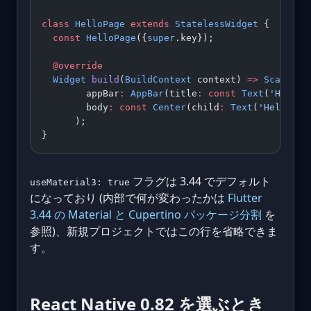
class
 HelloPage
 extends
 StatelessWidget
 {
  const
 HelloPage
({
super
.key});
  @override
  Widget
 build
(
BuildContext
 context) 
=>
 Scaffold
        appBar
:
 AppBar
(title
:
 const
 Text
(
'Hello'
        body
:
 const
 Center
(child
:
 Text
(
'Hello, F
      );
}
フラグは 3.44 でデフォルト
useMaterial3: true
になっており (内部で何が変わったかは
Flutter
3.44 の Material と Cupertino パッケージ分割
を
参照)、新規プロジェクトではこの行を省略できま
す。
React Native 0.82 を選ぶとき