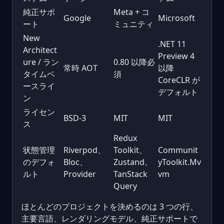
純正サポ
Meta + コ
Google
Microsoft
ート
ミュニティ
New
.NET 11
Architect
Preview 4
ure / ラン
0.80 以降必
常時 AOT
以降
タイムベ
須
CoreCLR が
ースライ
デフォルト
ン
ライセン
BSD-3
MIT
MIT
ス
Redux
状態管理
Riverpod、
Toolkit、
Communit
のデフォ
Bloc、
Zustand、
yToolkit.Mv
ルト
Provider
TanStack
vm
Query
ほとんどのプロジェクトを決めるのは 3 つの行、
主要言語、レンダリングモデル、純正サポートで