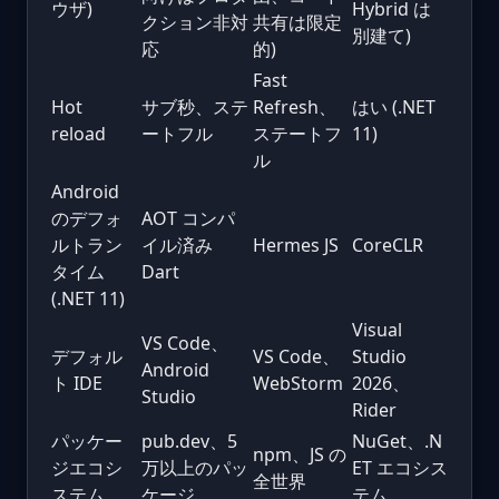
ウザ)
Hybrid は
クション非対
共有は限定
別建て)
応
的)
Fast
Hot
サブ秒、ステ
Refresh、
はい (.NET
reload
ートフル
ステートフ
11)
ル
Android
のデフォ
AOT コンパ
ルトラン
イル済み
Hermes JS
CoreCLR
タイム
Dart
(.NET 11)
Visual
VS Code、
デフォル
VS Code、
Studio
Android
ト IDE
WebStorm
2026、
Studio
Rider
パッケー
pub.dev、5
NuGet、.N
npm、JS の
ジエコシ
万以上のパッ
ET エコシス
全世界
ステム
ケージ
テム