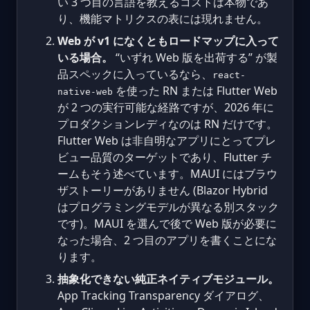
い 3 つ目の言語を教えるコストは本物であ
り、機能マトリクスの表には現れません。
Web が v1 になくともロードマップに入って
いる場合。
“いずれ Web 版を出荷する” が製
品スペックに入っているなら、
react-
を使った RN または Flutter Web
native-web
が 2 つの実行可能な経路ですが、2026 年に
プロダクションレディなのは RN だけです。
Flutter Web は非自明なアプリにとってプレ
ビュー品質のターゲットであり、Flutter チ
ームもそう述べています。MAUI にはブラウ
ザストーリーがありません (Blazor Hybrid
はプログラミングモデルが異なる別スタック
です)。MAUI を選んで後で Web 版が必要に
なった場合、2 つ目のアプリを書くことにな
ります。
抽象化できない純正ネイティブモジュール。
App Tracking Transparency ダイアログ、