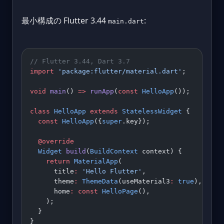
最小構成の Flutter 3.44
:
main.dart
// Flutter 3.44, Dart 3.7
import
 'package:flutter/material.dart'
;
void
 main
() 
=>
 runApp
(
const
 HelloApp
());
class
 HelloApp
 extends
 StatelessWidget
 {
  const
 HelloApp
({
super
.key});
  @override
  Widget
 build
(
BuildContext
 context) {
    return
 MaterialApp
(
      title
:
 'Hello Flutter'
,
      theme
:
 ThemeData
(useMaterial3
:
 true
),
      home
:
 const
 HelloPage
(),
    );
  }
}