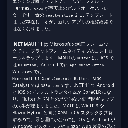
エンジンは両プラットフォームでデフォルト
Hermes、
が事実上のビルドオーケストレー
expo
ターです。素の
テンプレート
react-native init
はまだ存在しますが、新しいアプリの推奨経路で
はなくなりました。
.NET MAUI 11
は Microsoft の純正フレームワー
クです。プラットフォームネイティブのコントロ
ールをラップします。MAUI の
は、iOS で
Button
は
、Android では
、
UIButton
AppCompatButton
Windows では
、Mac
Microsoft.UI.Xaml.Controls.Button
Catalyst では
です。.NET 11 で Android
NSButton
と iOS のデフォルトランタイムが CoreCLR にな
り、Flutter と RN との歴史的な起動時間ギャップ
の大半が埋まりました。MAUI は WinUI 3 や
Blazor Hybrid と同じ XAML / C# スタックを共有
するので、最も理にかなうのは iOS と Android が
Windows デスクトップや Blazor Web 製品の兄弟