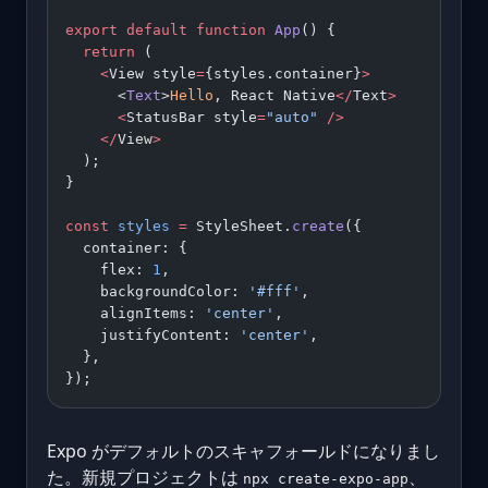
export
 default
 function
 App
() {
  return
 (
    <
View style
=
{styles.container}
>
      <
Text
>
Hello
, React Native
</
Text
>
      <
StatusBar style
=
"auto"
 />
    </
View
>
  );
}
const
 styles
 =
 StyleSheet.
create
({
  container: {
    flex: 
1
,
    backgroundColor: 
'#fff'
,
    alignItems: 
'center'
,
    justifyContent: 
'center'
,
  },
});
Expo がデフォルトのスキャフォールドになりまし
た。新規プロジェクトは
、
npx create-expo-app