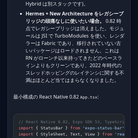
Hybrid は別スタックです)。
Hermes + New Architecture をレガシーブ
リッジの頭痛なしに使いたい場合。
0.82 時
点でレガシーブリッジは消えました。モジュ
ールは JSI で TurboModules を使い、レンダ
ラーは Fabric であり、移行されていない古
いパッケージはロードされません。これは
RN がローンチ以来持ってきたどのベースラ
インよりもクリーンであり、2022 年時代の
スレッドホッピングのレイテンシに関する不
満はほとんど当てはまらなくなりました。
最小構成の React Native 0.82
:
App.tsx
// React Native 0.82, Expo SDK 53, TypeScript 5.
import
 { StatusBar } 
from
 'expo-status-bar'
;
import
 { StyleSheet, Text, View } 
from
 'react-na