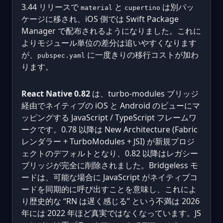
3.44 リリースで
と
は別パッ
material
cupertino
ケージに移され、iOS 側では Swift Package
Manager で配布されるようになりました。これに
よりモジュール単位の差分は追いやすくなります
が、
に一度きりの移行コストが加わ
pubspec.yaml
ります。
React Native 0.82
は、turbo-modules ブリッジ
経由でネイティブの iOS と Android のビューにマ
ッピングする JavaScript / TypeScript フレームワ
ークです。0.78 以降は New Architecture (Fabric
レンダラー + TurboModules + JSI) が新規プロジ
ェクトのデフォルトとなり、0.82 以降はレガシー
ブリッジが完全に削除されました。Bridgeless モ
ードは、可能な場合に JavaScript がネイティブコ
ードを同期的に呼び出すことを意味し、これによ
り歴史的な “RN は遅く感じる” という不満は 2026
年には 2022 年ほど真実ではなくなっています。JS