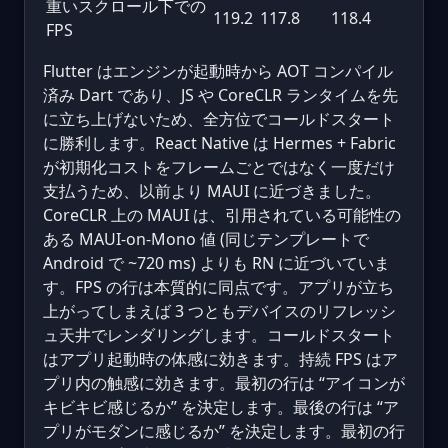
重いスクロール下での
119.2
117.8
118.4
FPS
Flutter はエンジンが起動時から AOT コンパイル
済み Dart であり、JS や CoreCLR ランタイムを先
に立ち上げないため、全方位でコールドスタート
に勝利します。React Native は Hermes + Fabric
が初期化コストをフレームごとではなく一度だけ
支払うため、以前より MAUI に近づきました。
CoreCLR 上の MAUI は、引用されている可能性の
ある MAUI-on-Mono 値 (同じテンプレートで
Android で ~720 ms) よりも RN に近づいていま
す。FPS の行は本質的に同点です。アプリが立ち
上がってしまえば 3 つともデバイスのリフレッシ
ュ天井でレンダリングします。コールドスタート
はアプリ起動時の体感に効きます。持続 FPS はア
プリ内の触感に効きます。最初の行は “アイコンが
キビキビ感じるか” を決定します。最後の行は “ア
プリがモダンに感じるか” を決定します。最初の行