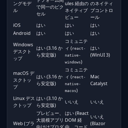
ングモデ
ules 経由の
のネイティ
で同一のピク
ル
ネイティブ
ブコントロ
セル
ビュー
ール
iOS
はい
はい
はい
Android
はい
はい
はい
コミュニテ
Windows
はい (3.16 か
ィ (
はい
react-
デスクト
ら安定版)
(WinUI 3)
native-
ップ
)
windows
コミュニテ
macOS デ
はい (3.16 か
ィ (
Mac
react-
スクトッ
ら安定版)
Catalyst
native-
プ
)
macos
Linux デス
はい (3.10 か
いいえ
いいえ
クトップ
ら安定版)
プレビュー、
はい (React
いいえ
大規模アプリ
DOM 経
Web (ブラ
(Blazor
向けはプロダ
由、コード