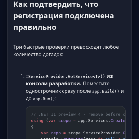
Как подтвердить, что
регистрация подключена
правильно
Три быстрые проверки превосходят любое
количество догадок:
из
IServiceProvider.GetService<T>()
консоли разработки.
Поместите
однострочник сразу после
и
app.Build()
до
:
app.Run()
// .NET 11 preview 4 - remove before commit
using
 (
var
 scope
 =
 app.Services.
CreateScope
{
    var
 repo
 =
 scope.ServiceProvider.
GetSer