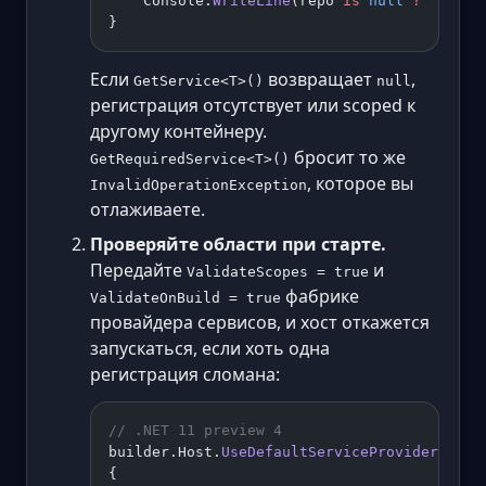
    Console.
WriteLine
(repo 
is
 null
 ?
 "NOT R
}
Если
возвращает
,
GetService<T>()
null
регистрация отсутствует или scoped к
другому контейнеру.
бросит то же
GetRequiredService<T>()
, которое вы
InvalidOperationException
отлаживаете.
Проверяйте области при старте.
Передайте
и
ValidateScopes = true
фабрике
ValidateOnBuild = true
провайдера сервисов, и хост откажется
запускаться, если хоть одна
регистрация сломана:
// .NET 11 preview 4
builder.Host.
UseDefaultServiceProvider
(
opti
{