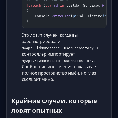
// .NET 11 preview 4
foreach
 (
var
 sd
 in
 builder.Services.
Where
(
s
{
    Console.
WriteLine
(
$"
{
sd
.
Lifetime
}
: 
{
sd
.
}
Это ловит случай, когда вы
зарегистрировали
, а
MyApp.OldNamespace.IUserRepository
контроллер импортирует
.
MyApp.NewNamespace.IUserRepository
Сообщение исключения показывает
полное пространство имён, но глаз
скользит мимо.
Крайние случаи, которые
ловят опытных