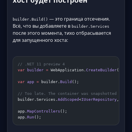
— это граница отсечения.
builder.Build()
Всё, что вы добавляете в
builder.Services
после этого момента, тихо отбрасывается
для запущенного хоста:
// .NET 11 preview 4
var
 builder
 =
 WebApplication.
CreateBuilder
(args)
var
 app
 =
 builder.
Build
();
// Too late. The container was snapshotted in bu
builder.Services.
AddScoped
<
IUserRepository
, 
User
app.
MapControllers
();
app.
Run
();