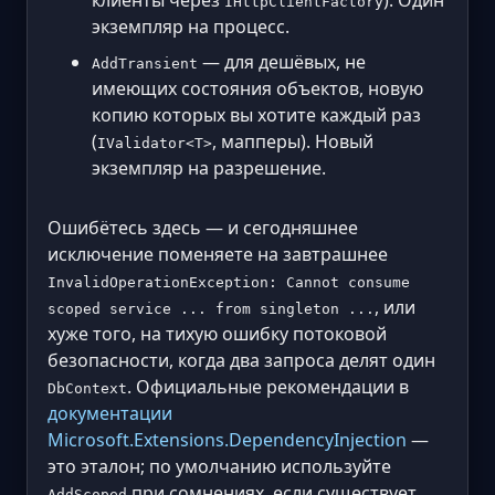
клиенты через
). Один
IHttpClientFactory
экземпляр на процесс.
— для дешёвых, не
AddTransient
имеющих состояния объектов, новую
копию которых вы хотите каждый раз
(
, мапперы). Новый
IValidator<T>
экземпляр на разрешение.
Ошибётесь здесь — и сегодняшнее
исключение поменяете на завтрашнее
InvalidOperationException: Cannot consume
, или
scoped service ... from singleton ...
хуже того, на тихую ошибку потоковой
безопасности, когда два запроса делят один
. Официальные рекомендации в
DbContext
документации
Microsoft.Extensions.DependencyInjection
—
это эталон; по умолчанию используйте
при сомнениях, если существует
AddScoped