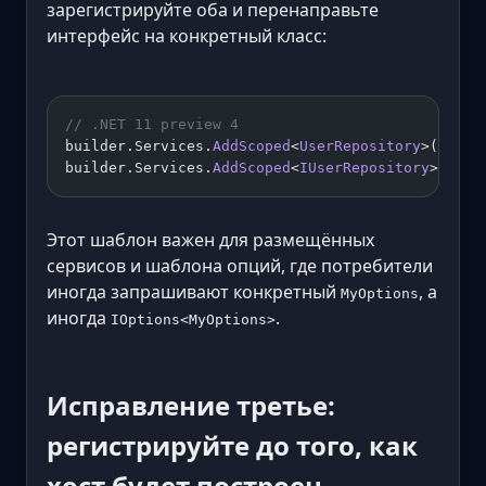
зарегистрируйте оба и перенаправьте
интерфейс на конкретный класс:
// .NET 11 preview 4
builder.Services.
AddScoped
<
UserRepository
>();
builder.Services.
AddScoped
<
IUserRepository
>(
sp
 =
Этот шаблон важен для размещённых
сервисов и шаблона опций, где потребители
иногда запрашивают конкретный
, а
MyOptions
иногда
.
IOptions<MyOptions>
Исправление третье:
регистрируйте до того, как
хост будет построен