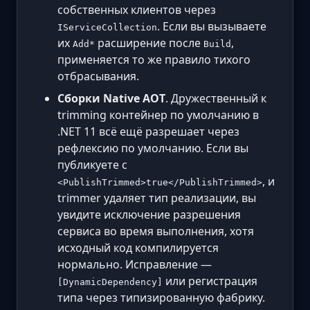
собственных клиентов через
. Если вы вызываете
IServiceCollection
их
расширение после
,
Add*
Build
применяется то же правило тихого
отбрасывания.
Сборки Native AOT
. Дружественный к
trimming контейнер по умолчанию в
.NET 11 всё ещё разрешает через
рефлексию по умолчанию. Если вы
публикуете с
, и
<PublishTrimmed>true</PublishTrimmed>
trimmer удаляет тип реализации, вы
увидите исключение разрешения
сервиса во время выполнения, хотя
исходный код компилируется
нормально. Исправление —
или регистрация
[DynamicDependency]
типа через типизированную фабрику.