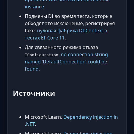
instance
.
Подмены DI во время теста, которые
обходят это исключение, регистрируя
fake:
пуловая фабрика DbContext в
тестах EF Core 11
.
Для связанного режима отказа
:
no connection string
IConfiguration
named ‘DefaultConnection’ could be
found
.
Источники
Microsoft Learn,
Dependency injection in
.NET
.
Microsoft Learn,
Dependency injection