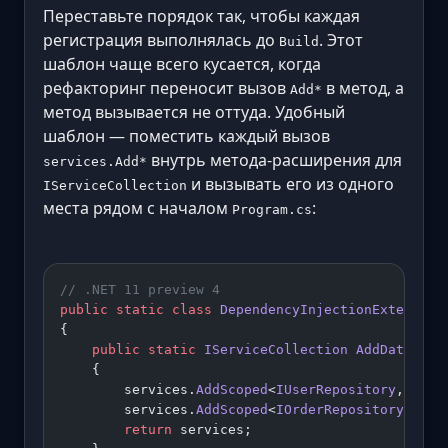
Переставьте порядок так, чтобы каждая
регистрация выполнялась до
. Этот
Build
шаблон чаще всего кусается, когда
рефакторинг переносит вызов
в метод, а
Add*
метод вызывается не оттуда. Удобный
шаблон — поместить каждый вызов
внутрь метода-расширения для
services.Add*
и вызывать его из одного
IServiceCollection
места рядом с началом
:
Program.cs
// .NET 11 preview 4
public
 static
 class
 DependencyInjectionExtension
{
    public
 static
 IServiceCollection
 AddDataServ
    {
        services.
AddScoped
<
IUserRepository
, 
User
        services.
AddScoped
<
IOrderRepository
, 
Ord
        return
 services;