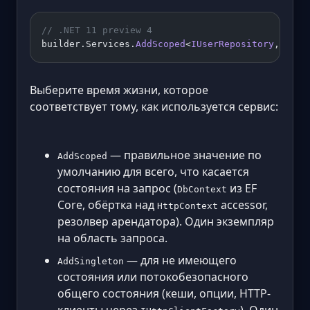
// .NET 11 preview 4
builder.Services.
AddScoped
<
IUserRepository
, 
User
Выберите время жизни, которое
соответствует тому, как используется сервис:
— правильное значение по
AddScoped
умолчанию для всего, что касается
состояния на запрос (
из EF
DbContext
Core, обёртка над
accessor,
HttpContext
резолвер арендатора). Один экземпляр
на область запроса.
— для не имеющего
AddSingleton
состояния или потокобезопасного
общего состояния (кеши, опции, HTTP-