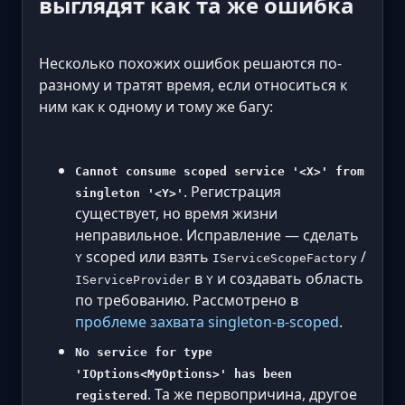
выглядят как та же ошибка
Несколько похожих ошибок решаются по-
разному и тратят время, если относиться к
ним как к одному и тому же багу:
Cannot consume scoped service '<X>' from
. Регистрация
singleton '<Y>'
существует, но время жизни
неправильное. Исправление — сделать
scoped или взять
/
Y
IServiceScopeFactory
в
и создавать область
IServiceProvider
Y
по требованию. Рассмотрено в
проблеме захвата singleton-в-scoped
.
No service for type
'IOptions<MyOptions>' has been
. Та же первопричина, другое
registered