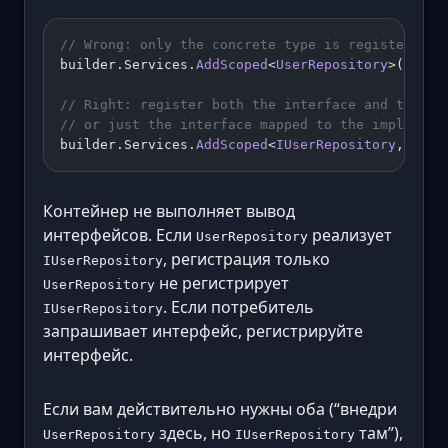
// Wrong: only the concrete type is registered
builder.Services.
AddScoped
<
UserRepository
>();
// Right: register both the interface and the im
// or just the interface mapped to the implement
builder.Services.
AddScoped
<
IUserRepository
, 
User
Контейнер не выполняет вывод
интерфейсов. Если
реализует
UserRepository
, регистрация только
IUserRepository
не регистрирует
UserRepository
. Если потребитель
IUserRepository
запрашивает интерфейс, регистрируйте
интерфейс.
Если вам действительно нужны оба (“внедри
здесь, но
там”),
UserRepository
IUserRepository