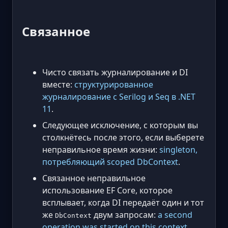
Связанное
Чисто связать журналирование и DI
вместе:
структурированное
журналирование с Serilog и Seq в .NET
11
.
Следующее исключение, с которым вы
столкнётесь после этого, если выберете
неправильное время жизни:
singleton,
потребляющий scoped DbContext
.
Связанное неправильное
использование EF Core, которое
всплывает, когда DI передаёт один и тот
же
двум запросам:
a second
DbContext
operation was started on this context