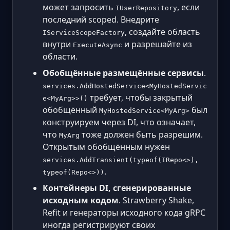
может запросить
, если
IUserRepository
последний scoped. Внедрите
, создайте область
IServiceScopeFactory
внутри
и разрешайте из
ExecuteAsync
области.
Обобщённые размещённые сервисы
.
services.AddHostedService<MyHostedServic
требует, чтобы закрытый
e<MyArg>>()
обобщённый
был
MyHostedService<MyArg>
конструируем через DI, что означает,
что
тоже должен быть разрешим.
MyArg
Открытым обобщённым нужен
services.AddTransient(typeof(IRepo<>),
.
typeof(Repo<>))
Контейнеры DI, сгенерированные
исходным кодом
. Strawberry Shake,
Refit и генераторы исходного кода gRPC
иногда регистрируют своих