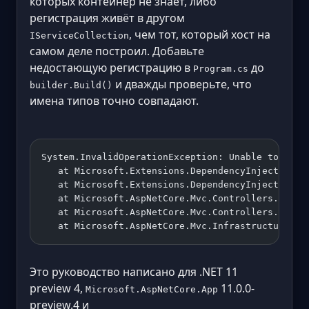
которых контейнер не знает, либо
регистрация живёт в другом
, чем тот, который хост на
IServiceCollection
самом деле построил. Добавьте
недостающую регистрацию в
до
Program.cs
и дважды проверьте, что
builder.Build()
имена типов точно совпадают.
System.InvalidOperationException: Unable to reso
   at Microsoft.Extensions.DependencyInjection.A
   at Microsoft.Extensions.DependencyInjection.A
   at Microsoft.AspNetCore.Mvc.Controllers.Servi
   at Microsoft.AspNetCore.Mvc.Controllers.Contr
   at Microsoft.AspNetCore.Mvc.Infrastructure.Co
Это руководство написано для .NET 11
preview 4,
11.0.0-
Microsoft.AspNetCore.App
preview.4 и