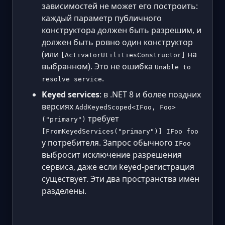
зависимостей не может его построить:
каждый параметр публичного
конструктора должен быть разрешим, и
должен быть ровно один конструктор
(или
на
[ActivatorUtilitiesConstructor]
выбранном). Это не ошибка
Unable to
.
resolve service
Keyed services
: в .NET 8 и более поздних
версиях
AddKeyedScoped<IFoo, Foo>
требует
("primary")
[FromKeyedServices("primary")] IFoo foo
у потребителя. Запрос обычного
IFoo
выбросит исключение разрешения
сервиса, даже если keyed-регистрация
существует. Эти два пространства имён
разделены.