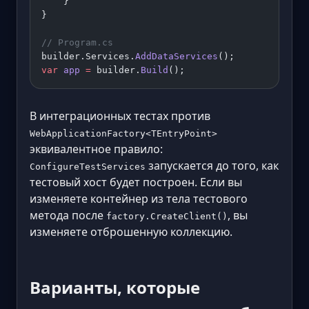
    }
}
// Program.cs
builder.Services.
AddDataServices
();
var
 app
 =
 builder.
Build
();
В интеграционных тестах против
WebApplicationFactory<TEntryPoint>
эквивалентное правило:
запускается до того, как
ConfigureTestServices
тестовый хост будет построен. Если вы
изменяете контейнер из тела тестового
метода после
, вы
factory.CreateClient()
изменяете отброшенную коллекцию.
Варианты, которые