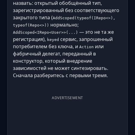
назвать: открытый обобщённый тип,
зарегистрированный без соответствующего
закрытого типа (
AddScoped(typeof(IRepo<>),
нормально;
typeof(Repo<>))
— это не та же
AddScoped<IRepo<User>>(...)
регистрация),
сервис, запрошенный
keyed
потребителем без ключа, и
или
Action
фабричный делегат, переданный в
конструктор, который внедрение
зависимостей не может синтезировать.
Сначала разберитесь с первыми тремя.
ADVERTISEMENT