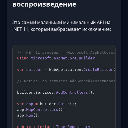
воспроизведение
Это самый маленький минимальный API на
.NET 11, который выбрасывает исключение:
// .NET 11 preview 4, Microsoft.AspNetCore.App 1
using
 Microsoft
.
AspNetCore
.
Builder
;
var
 builder
 =
 WebApplication.
CreateBuilder
(args)
// Notice: no services.AddScoped<IUserRepository
builder.Services.
AddControllers
();
var
 app
 =
 builder.
Build
();
app.
MapControllers
();
app.
Run
();
public
 interface
 IUserRepository