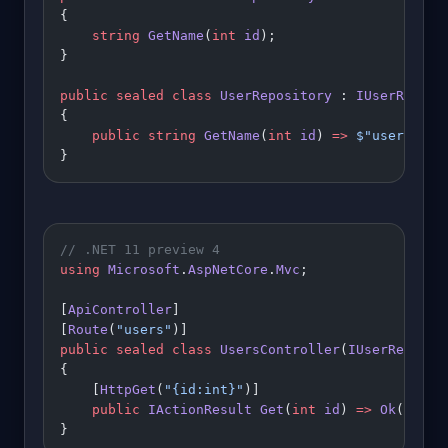
{
    string
 GetName
(
int
 id
);
}
public
 sealed
 class
 UserRepository
 : 
IUserReposi
{
    public
 string
 GetName
(
int
 id
) 
=>
 $"user-
{
id
}
}
// .NET 11 preview 4
using
 Microsoft
.
AspNetCore
.
Mvc
;
[
ApiController
]
[
Route
(
"users"
)]
public
 sealed
 class
 UsersController
(
IUserReposit
{
    [
HttpGet
(
"{id:int}"
)]
    public
 IActionResult
 Get
(
int
 id
) 
=>
 Ok
(repo.
}