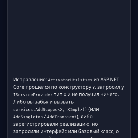
Исправление:
из ASP.NET
ActivatorUtilities
Core прошёлся по конструктору
, запросил у
Y
тип
и не получил ничего.
IServiceProvider
X
Либо вы забыли вызвать
(или
services.AddScoped<X, XImpl>()
/
), либо
AddSingleton
AddTransient
зарегистрировали реализацию, но
запросили интерфейс или базовый класс, о