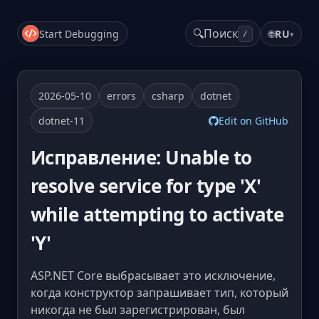
🔍
Поиск
Start Debugging
🌐
RU
▾
/
2026-05-10
errors
csharp
dotnet
dotnet-11
Edit on GitHub
Исправление: Unable to
resolve service for type 'X'
while attempting to activate
'Y'
ASP.NET Core выбрасывает это исключение,
когда конструктор запрашивает тип, который
никогда не был зарегистрирован, был