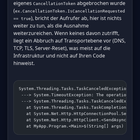
eigenes
abgebrochen wurde
CancellationToken
(
ex.CancellationToken.IsCancellationRequested
), bricht der Aufrufer ab, hier ist nichts
== true
weiter zu tun, als die Ausnahme
weiterzureichen. Wenn keines davon zutrifft,
liegt ein Abbruch auf Transportebene vor (DNS,
TCP, TLS, Server-Reset), was meist auf die
Infrastruktur und nicht auf Ihren Code
hinweist.
System.Threading.Tasks.TaskCanceledException: Th
 ---> System.TimeoutException: The operation was
 ---> System.Threading.Tasks.TaskCanceledExcepti
   at System.Threading.Tasks.TaskCompletionSourc
   at System.Net.Http.HttpConnectionPool.SendWit
   at System.Net.Http.HttpClient.<SendAsync>g__C
   at MyApp.Program.<Main>$(String[] args)