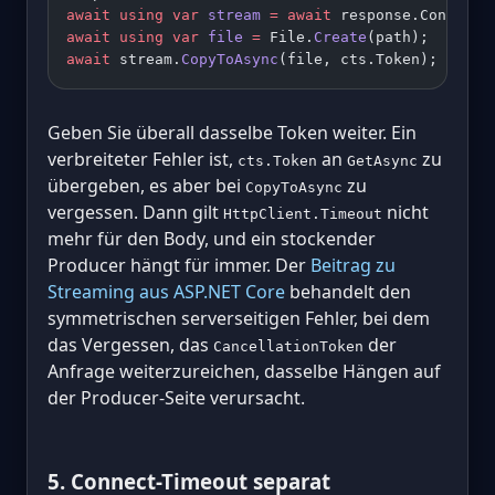
await
 using
 var
 stream
 =
 await
 response.Content.
await
 using
 var
 file
 =
 File.
Create
(path);
await
 stream.
CopyToAsync
(file, cts.Token);
Geben Sie überall dasselbe Token weiter. Ein
verbreiteter Fehler ist,
an
zu
cts.Token
GetAsync
übergeben, es aber bei
zu
CopyToAsync
vergessen. Dann gilt
nicht
HttpClient.Timeout
mehr für den Body, und ein stockender
Producer hängt für immer. Der
Beitrag zu
Streaming aus ASP.NET Core
behandelt den
symmetrischen serverseitigen Fehler, bei dem
das Vergessen, das
der
CancellationToken
Anfrage weiterzureichen, dasselbe Hängen auf
der Producer-Seite verursacht.
5. Connect-Timeout separat