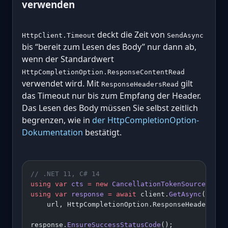
verwenden
deckt die Zeit von
HttpClient.Timeout
SendAsync
bis “bereit zum Lesen des Body” nur dann ab,
wenn der Standardwert
HttpCompletionOption.ResponseContentRead
verwendet wird. Mit
gilt
ResponseHeadersRead
das Timeout nur bis zum Empfang der Header.
Das Lesen des Body müssen Sie selbst zeitlich
begrenzen, wie in
der HttpCompletionOption-
Dokumentation
bestätigt.
// .NET 11, C# 14
using
 var
 cts
 =
 new
 CancellationTokenSource
(Time
using
 var
 response
 =
 await
 client.
GetAsync
(
    url, HttpCompletionOption.ResponseHeadersRea
response.
EnsureSuccessStatusCode
();