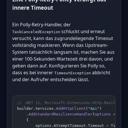
innere Timeout
Ein Polly-Retry-Handler, der
schluckt und erneut
TaskCanceledException
versucht, kann das zugrundeliegende Timeout
vollständig maskieren. Wenn das Upstream-
System tatsächlich langsam ist, machen Sie aus
einer 100-Sekunden-Wartezeit drei davon, und
geben dann auf. Konfigurieren Sie Polly so,
dass es bei innerer
abbricht
TimeoutException
und der Aufrufer entscheiden lässt.
// .NET 11, Microsoft.Extensions.Http.Resilience
builder.Services.
AddHttpClient
(
"Api"
)
    .
AddStandardResilienceHandler
(
options
 =>
    {
        options.AttemptTimeout.Timeout 
=
 TimeSpa