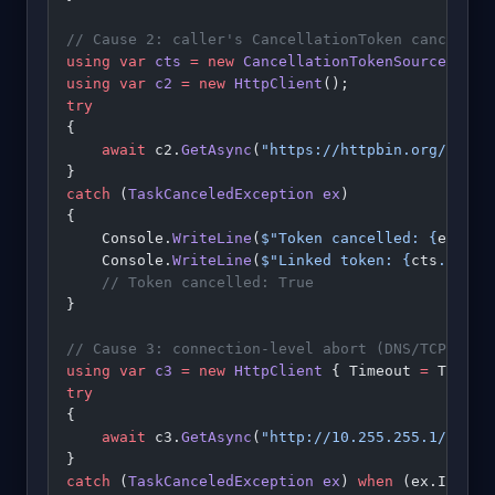
// Cause 2: caller's CancellationToken cancelled
using
 var
 cts
 =
 new
 CancellationTokenSource
(Time
using
 var
 c2
 =
 new
 HttpClient
();
try
{
    await
 c2.
GetAsync
(
"https://httpbin.org/delay
}
catch
 (
TaskCanceledException
 ex
)
{
    Console.
WriteLine
(
$"Token cancelled: 
{
ex
.
Can
    Console.
WriteLine
(
$"Linked token: 
{
cts
.
Token
    // Token cancelled: True
}
// Cause 3: connection-level abort (DNS/TCP/TLS)
using
 var
 c3
 =
 new
 HttpClient
 { Timeout 
=
 TimeSp
try
{
    await
 c3.
GetAsync
(
"http://10.255.255.1/"
);
}
catch
 (
TaskCanceledException
 ex
) 
when
 (ex.InnerE