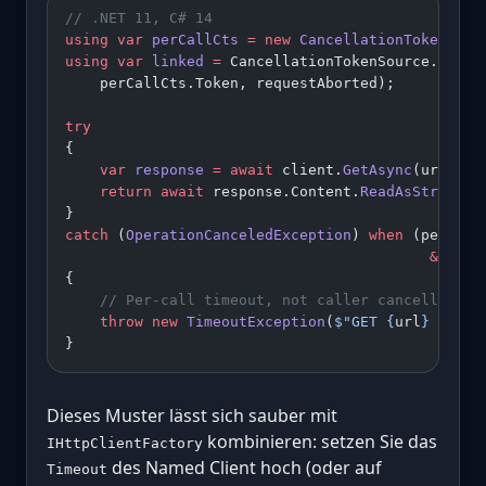
// .NET 11, C# 14
using
 var
 perCallCts
 =
 new
 CancellationTokenSour
using
 var
 linked
 =
 CancellationTokenSource.
Creat
    perCallCts.Token, requestAborted);
try
{
    var
 response
 =
 await
 client.
GetAsync
(url, li
    return
 await
 response.Content.
ReadAsStringAs
}
catch
 (
OperationCanceledException
) 
when
 (perCall
                                          &&
 !
re
{
    // Per-call timeout, not caller cancellation
    throw
 new
 TimeoutException
(
$"GET 
{
url
}
 excee
}
Dieses Muster lässt sich sauber mit
kombinieren: setzen Sie das
IHttpClientFactory
des Named Client hoch (oder auf
Timeout