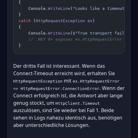
{
    Console.
WriteLine
(
"Looks like a timeout, was
}
catch
 (
HttpRequestException
 ex
)
{
    Console.
WriteLine
(
$"True transport failure: 
    // .NET 8+ exposes ex.HttpRequestError = Con
}
Der dritte Fall ist interessant. Wenn das
Connect-Timeout erreicht wird, erhalten Sie
mit
HttpRequestException
ex.HttpRequestError
. Wenn der
== HttpRequestError.ConnectionError
Connect erfolgreich ist, die Antwort aber lange
genug stockt, um
HttpClient.Timeout
auszulösen, sind Sie wieder bei Fall 1. Beide
sehen in Logs nahezu identisch aus, benötigen
aber unterschiedliche Lösungen.