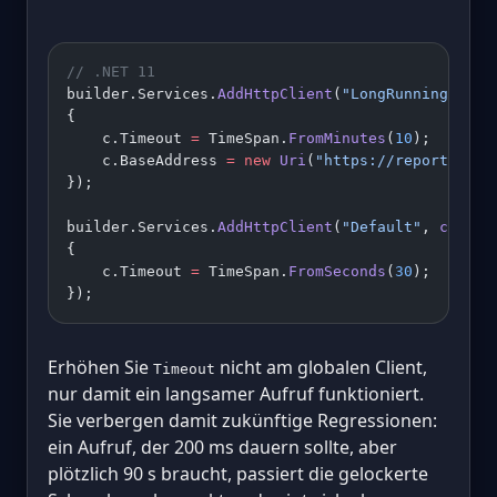
// .NET 11
builder.Services.
AddHttpClient
(
"LongRunning"
, 
c
 
{
    c.Timeout 
=
 TimeSpan.
FromMinutes
(
10
);
    c.BaseAddress 
=
 new
 Uri
(
"https://reports.exa
});
builder.Services.
AddHttpClient
(
"Default"
, 
c
 =>
{
    c.Timeout 
=
 TimeSpan.
FromSeconds
(
30
);
});
Erhöhen Sie
nicht am globalen Client,
Timeout
nur damit ein langsamer Aufruf funktioniert.
Sie verbergen damit zukünftige Regressionen:
ein Aufruf, der 200 ms dauern sollte, aber
plötzlich 90 s braucht, passiert die gelockerte