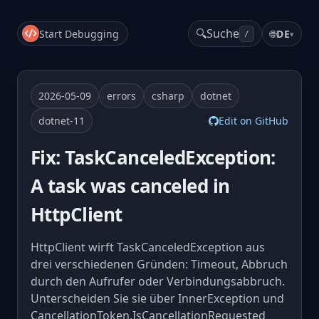
🔍
Suche
Start Debugging
🌐
DE
▾
/
2026-05-09
errors
csharp
dotnet
dotnet-11
Edit on GitHub
Fix: TaskCanceledException:
A task was canceled in
HttpClient
HttpClient wirft TaskCanceledException aus
drei verschiedenen Gründen: Timeout, Abbruch
durch den Aufrufer oder Verbindungsabbruch.
Unterscheiden Sie sie über InnerException und
CancellationToken.IsCancellationRequested