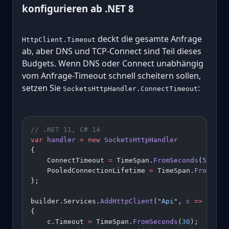
konfigurieren ab .NET 8
deckt die gesamte Anfrage
HttpClient.Timeout
ab, aber DNS und TCP-Connect sind Teil dieses
Budgets. Wenn DNS oder Connect unabhängig
vom Anfrage-Timeout schnell scheitern sollen,
setzen Sie
:
SocketsHttpHandler.ConnectTimeout
// .NET 11, C# 14
var
 handler
 =
 new
 SocketsHttpHandler
{
    ConnectTimeout 
=
 TimeSpan.
FromSeconds
(
5
),
    PooledConnectionLifetime 
=
 TimeSpan.
FromMinu
};
builder.Services.
AddHttpClient
(
"Api"
, 
c
 =>
{
    c.Timeout 
=
 TimeSpan.
FromSeconds
(
30
);