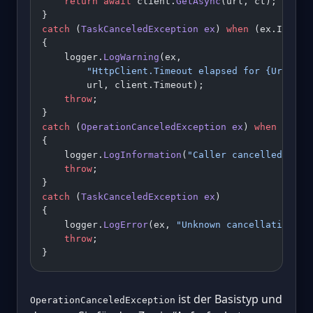
    return
 await
 client.
GetAsync
(url, ct);
}
catch
 (
TaskCanceledException
 ex
) 
when
 (ex.InnerE
{
    logger.
LogWarning
(ex,
        "HttpClient.Timeout elapsed for {Url} (c
        url, client.Timeout);
    throw
;
}
catch
 (
OperationCanceledException
 ex
) 
when
 (ct.I
{
    logger.
LogInformation
(
"Caller cancelled requ
    throw
;
}
catch
 (
TaskCanceledException
 ex
)
{
    logger.
LogError
(ex, 
"Unknown cancellation ca
    throw
;
}
ist der Basistyp und
OperationCanceledException