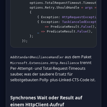
        options.TotalRequestTimeout.Timeout 
=
 Ti
        options.Retry.ShouldHandle 
=
 args
 =>
 arg
        {
            { Exception: 
HttpRequestException
 } 
            { Exception: 
TaskCanceledException
 t
                =>
 PredicateResult.
False
(),
            _
 =>
 PredicateResult.
False
(),
        };
    });
aus dem Paket
AddStandardResilienceHandler
trennt
Microsoft.Extensions.Http.Resilience
Per-Attempt- und Total-Request-Timeouts
sauber, was der saubere Ersatz für
selbstgebauten Polly- plus-Linked-CTS-Code ist.
Synchrones Wait oder Result auf
einem HttpClient-Aufruf