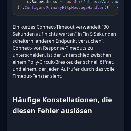
    c.BaseAddress 
=
 new
 Uri
(
"https://api.example
}).
ConfigurePrimaryHttpMessageHandler
(() 
=>
 hand
Ein kurzes Connect-Timeout verwandelt “30
Sekunden auf nichts warten” in “in 5 Sekunden
scheitern, anderen Endpunkt versuchen”.
Connect- von Response-Timeouts zu
unterscheiden, ist der Unterschied zwischen
einem Polly-Circuit-Breaker, der schnell öffnet,
und einem, der jeden Aufrufer durch das volle
Timeout-Fenster zieht.
Häufige Konstellationen, die
diesen Fehler auslösen