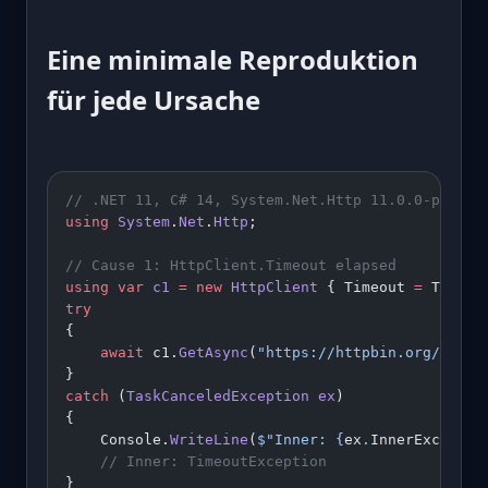
Eine minimale Reproduktion
für jede Ursache
// .NET 11, C# 14, System.Net.Http 11.0.0-previe
using
 System
.
Net
.
Http
;
// Cause 1: HttpClient.Timeout elapsed
using
 var
 c1
 =
 new
 HttpClient
 { Timeout 
=
 TimeSp
try
{
    await
 c1.
GetAsync
(
"https://httpbin.org/delay
}
catch
 (
TaskCanceledException
 ex
)
{
    Console.
WriteLine
(
$"Inner: 
{
ex
.
InnerExceptio
    // Inner: TimeoutException
}