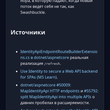
нора, в которую падают, когда новый
поток ведёт себя не так, как
Swashbuckle.
Источники
IdentityApiEndpointRouteBuilderExtensio
ns.cs в dotnet/aspnetcore
реальная
реализация
.
/refresh
Use Identity to secure a Web API backend
for SPAs (MS Learn)
.
dotnet/aspnetcore #50009:
MapIdentityApi HTTP endpoints
и
#55792:
split MapIdentityApi into multiple APIs
о
давних пробелах в расширяемости.