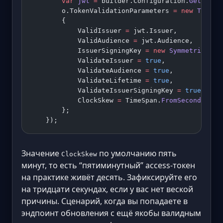
        var
 jwt
 =
 builder.Configuration.
GetSecti
        o.TokenValidationParameters 
=
 new
 TokenV
        {
            ValidIssuer 
=
 jwt.Issuer,
            ValidAudience 
=
 jwt.Audience,
            IssuerSigningKey 
=
 new
 SymmetricSecu
            ValidateIssuer 
=
 true
,
            ValidateAudience 
=
 true
,
            ValidateLifetime 
=
 true
,
            ValidateIssuerSigningKey 
=
 true
,
            ClockSkew 
=
 TimeSpan.
FromSeconds
(
30
)
        };
    });
Значение
по умолчанию пять
ClockSkew
минут, то есть “пятиминутный” access-токен
на практике живёт десять. Зафиксируйте его
на тридцати секундах, если у вас нет веской
причины. Сценарий, когда вы попадаете в
эндпоинт обновления с ещё якобы валидным