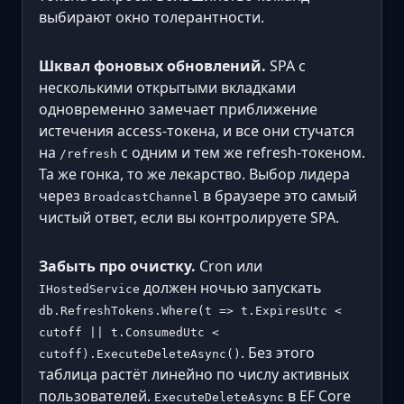
выбирают окно толерантности.
Шквал фоновых обновлений.
SPA с
несколькими открытыми вкладками
одновременно замечает приближение
истечения access-токена, и все они стучатся
на
с одним и тем же refresh-токеном.
/refresh
Та же гонка, то же лекарство. Выбор лидера
через
в браузере это самый
BroadcastChannel
чистый ответ, если вы контролируете SPA.
Забыть про очистку.
Cron или
должен ночью запускать
IHostedService
db.RefreshTokens.Where(t => t.ExpiresUtc <
cutoff || t.ConsumedUtc <
. Без этого
cutoff).ExecuteDeleteAsync()
таблица растёт линейно по числу активных
пользователей.
в EF Core
ExecuteDeleteAsync