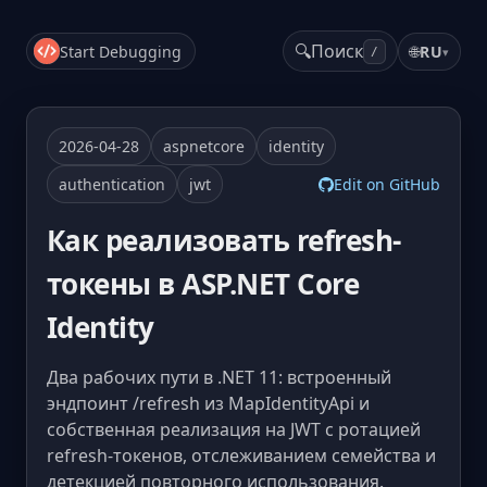
🔍
Поиск
Start Debugging
🌐
RU
▾
/
2026-04-28
aspnetcore
identity
authentication
jwt
Edit on GitHub
Как реализовать refresh-
токены в ASP.NET Core
Identity
Два рабочих пути в .NET 11: встроенный
эндпоинт /refresh из MapIdentityApi и
собственная реализация на JWT с ротацией
refresh-токенов, отслеживанием семейства и
детекцией повторного использования.