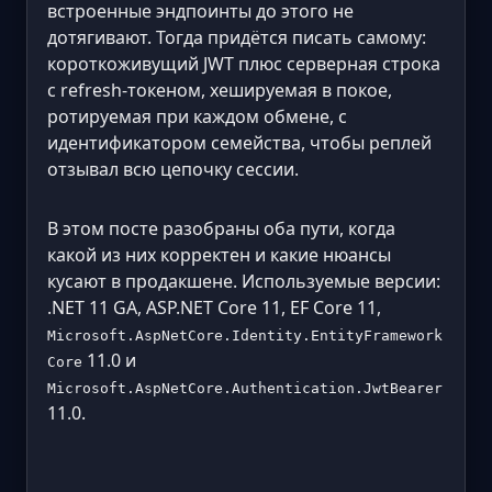
встроенные эндпоинты до этого не
дотягивают. Тогда придётся писать самому:
короткоживущий JWT плюс серверная строка
с refresh-токеном, хешируемая в покое,
ротируемая при каждом обмене, с
идентификатором семейства, чтобы реплей
отзывал всю цепочку сессии.
В этом посте разобраны оба пути, когда
какой из них корректен и какие нюансы
кусают в продакшене. Используемые версии:
.NET 11 GA, ASP.NET Core 11, EF Core 11,
Microsoft.AspNetCore.Identity.EntityFramework
11.0 и
Core
Microsoft.AspNetCore.Authentication.JwtBearer
11.0.