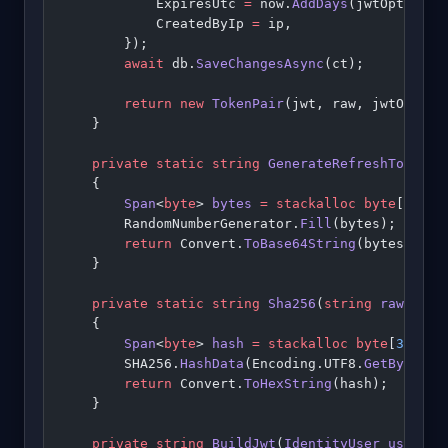
            ExpiresUtc 
=
 now.
AddDays
(jwtOptions.
            CreatedByIp 
=
 ip,
        });
        await
 db.
SaveChangesAsync
(ct);
        return
 new
 TokenPair
(jwt, raw, jwtOption
    }
    private
 static
 string
 GenerateRefreshToken
()
    {
        Span
<
byte
> 
bytes
 =
 stackalloc
 byte
[
64
]; 
        RandomNumberGenerator.
Fill
(bytes);
        return
 Convert.
ToBase64String
(bytes);
    }
    private
 static
 string
 Sha256
(
string
 raw
)
    {
        Span
<
byte
> 
hash
 =
 stackalloc
 byte
[
32
];
        SHA256.
HashData
(Encoding.UTF8.
GetBytes
(r
        return
 Convert.
ToHexString
(hash);
    }
    private
 string
 BuildJwt
(
IdentityUser
 user
, 
D