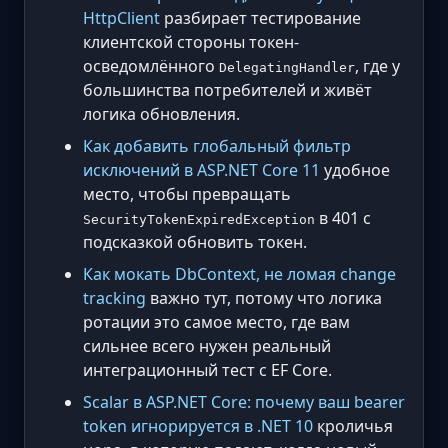
HttpClient
разбирает тестирование
клиентской стороны токен-
осведомлённого
, где у
DelegatingHandler
большинства потребителей и живёт
логика обновления.
Как добавить глобальный фильтр
исключений в ASP.NET Core 11
удобное
место, чтобы превращать
в 401 с
SecurityTokenExpiredException
подсказкой обновить токен.
Как мокать DbContext, не ломая change
tracking
важно тут, потому что логика
ротации это самое место, где вам
сильнее всего нужен реальный
интеграционный тест с EF Core.
Scalar в ASP.NET Core: почему ваш bearer
token игнорируется в .NET 10
кроличья