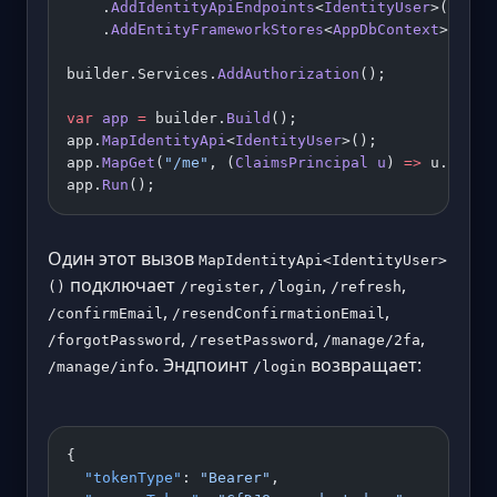
    .
AddIdentityApiEndpoints
<
IdentityUser
>()
    .
AddEntityFrameworkStores
<
AppDbContext
>();
builder.Services.
AddAuthorization
();
var
 app
 =
 builder.
Build
();
app.
MapIdentityApi
<
IdentityUser
>();
app.
MapGet
(
"/me"
, (
ClaimsPrincipal
 u
) 
=>
 u.Ident
app.
Run
();
Один этот вызов
MapIdentityApi<IdentityUser>
подключает
,
,
,
()
/register
/login
/refresh
,
,
/confirmEmail
/resendConfirmationEmail
,
,
,
/forgotPassword
/resetPassword
/manage/2fa
. Эндпоинт
возвращает:
/manage/info
/login
{
  "tokenType"
: 
"Bearer"
,