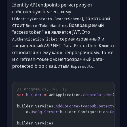
Identity API endpoints регистрируют
собственную bearer-схему
(
), за которой
IdentityConstants.BearerScheme
стоит
. Возвращаемый
BearerTokenHandler
“access token”
не
является JWT. Это
, сериализованный и
AuthenticationTicket
защищённый ASP.NET Data Protection. Клиент
относится к нему как к непрозрачному. То же
и с refresh-токеном: непрозрачный data-
protected blob с зашитым
.
ExpiresUtc
// Program.cs, .NET 11
var
 builder
 =
 WebApplication.
CreateBuilder
(args)
builder.Services.
AddDbContext
<
AppDbContext
>(
o
 =>
    o.
UseSqlServer
(builder.Configuration.
GetConn
builder.Services