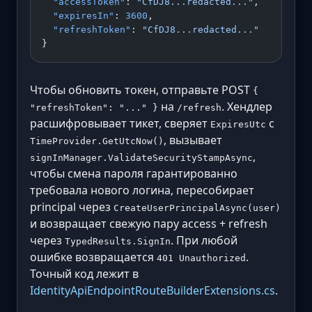
  "accessToken"
: 
"CfDJ8...redacted..."
,
  "expiresIn"
: 
3600
,
  "refreshToken"
: 
"CfDJ8...redacted..."
}
Чтобы обновить токен, отправьте POST
{
на
. Хендлер
"refreshToken": "..." }
/refresh
расшифровывает тикет, сверяет
с
ExpiresUtc
, вызывает
TimeProvider.GetUtcNow()
,
signInManager.ValidateSecurityStampAsync
чтобы смена пароля гарантированно
требовала нового логина, пересобирает
principal через
CreateUserPrincipalAsync(user)
и возвращает свежую пару access + refresh
через
. При любой
TypedResults.SignIn
ошибке возвращается
.
401 Unauthorized
Точный код лежит в
IdentityApiEndpointRouteBuilderExtensions.cs
.