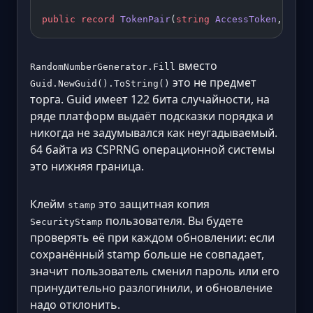
public
 record
 TokenPair
(
string
 AccessToken
, 
stri
вместо
RandomNumberGenerator.Fill
это не предмет
Guid.NewGuid().ToString()
торга. Guid имеет 122 бита случайности, на
ряде платформ выдаёт подсказки порядка и
никогда не задумывался как неугадываемый.
64 байта из CSPRNG операционной системы
это нижняя граница.
Клейм
это защитная копия
stamp
пользователя. Вы будете
SecurityStamp
проверять её при каждом обновлении: если
сохранённый stamp больше не совпадает,
значит пользователь сменил пароль или его
принудительно разлогинили, и обновление
надо отклонить.