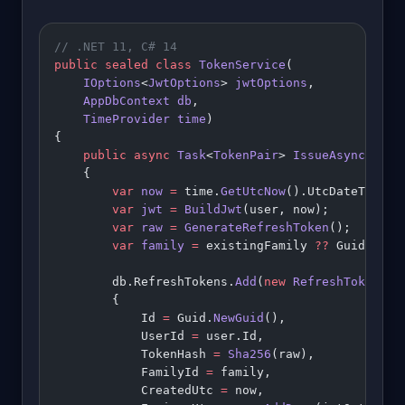
// .NET 11, C# 14
public
 sealed
 class
 TokenService
(
    IOptions
<
JwtOptions
> 
jwtOptions
,
    AppDbContext
 db
,
    TimeProvider
 time
)
{
    public
 async
 Task
<
TokenPair
> 
IssueAsync
(
Iden
    {
        var
 now
 =
 time.
GetUtcNow
().UtcDateTime;
        var
 jwt
 =
 BuildJwt
(user, now);
        var
 raw
 =
 GenerateRefreshToken
();
        var
 family
 =
 existingFamily 
??
 Guid.
NewG
        db.RefreshTokens.
Add
(
new
 RefreshToken
        {
            Id 
=
 Guid.
NewGuid
(),
            UserId 
=
 user.Id,
            TokenHash 
=
 Sha256
(raw),
            FamilyId 
=
 family,
            CreatedUtc 
=
 now,