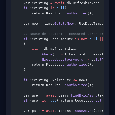
    var existing 
=
 await
 db.RefreshTokens.
FirstO
    if
 (existing 
is
 null
)
        return Results.
Unauthorized
();
    var now 
=
 time.
GetUtcNow
().UtcDateTime;
    // Reuse detection: a consumed token present
    if
 (existing.ConsumedUtc 
is
 not
 null
 ||
 exis
    {
        await
 db.RefreshTokens
            .
Where
(
t
 =>
 t.FamilyId 
==
 existing.F
            .
ExecuteUpdateAsync
(
s
 =>
 s.
SetProper
        return Results.
Unauthorized
();
    }
    if
 (existing.ExpiresUtc 
<=
 now)
        return Results.
Unauthorized
();
    var user 
=
 await
 users.
FindByIdAsync
(existin
    if
 (user 
is
 null
) return Results.
Unauthorize
    var pair 
=
 await
 tokens.
IssueAsync
(user, exi