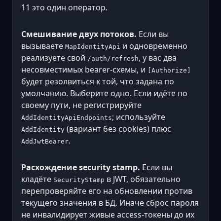
11 это один оператор.
Смешивание двух потоков.
Если вы
вызываете
и одновременно
MapIdentityApi
реализуете свой
, у вас два
/auth/refresh
несовместимых bearer-схемы, и
[Authorize]
будет резолвиться к той, что задана по
умолчанию. Выберите одно. Если идёте по
своему пути, не регистрируйте
; используйте
AddIdentityApiEndpoints
(вариант без cookies) плюс
AddIdentity
.
AddJwtBearer
Расхождение security stamp.
Если вы
кладёте
в JWT, обязательно
SecurityStamp
перепроверяйте его на обновлении против
текущего значения в БД. Иначе сброс пароля
не инвалидирует живые access-токены до их