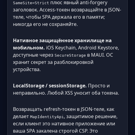
плюс явный anti-forgery
SameSite=Strict
заголовок. Access-токен возвращайте в JSON-
теле, чтобы SPA держала его в памяти;
никогда его не сохраняйте.
Нативное защищённое хранилище на
мобильном.
iOS Keychain, Android Keystore,
доступные через
в MAUI. ОС
SecureStorage
хранит секрет за разблокировкой
устройства.
LocalStorage / sessionStorage.
Просто и
неправильно. Любой XSS уносит оба токена.
Возвращать refresh-токен в JSON-теле, как
делает
, защитимое решение,
MapIdentityApi
если клиент это нативное приложение или
ваша SPA закалена строгой CSP. Это