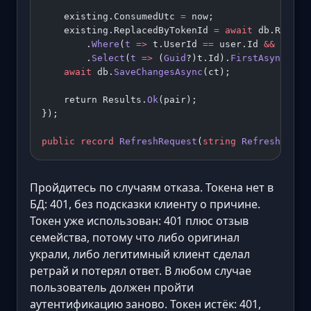
    existing.ConsumedUtc 
=
 now;
    existing.ReplacedByTokenId 
=
 await
 db.Refres
        .
Where
(
t
 =>
 t.UserId 
==
 user.Id 
&&
 t.Cre
        .
Select
(
t
 =>
 (
Guid
?)t.Id).
FirstAsync
(ct)
    await
 db.
SaveChangesAsync
(ct);
    return Results.
Ok
(pair);
});
public
 record
 RefreshRequest
(
string
 RefreshToken
Пройдитесь по случаям отказа. Токена нет в
БД: 401, без подсказки клиенту о причине.
Токен уже использован: 401 плюс отзыв
семейства, потому что либо оригинал
украли, либо легитимный клиент сделал
ретрай и потерял ответ. В любом случае
пользователь должен пройти
аутентификацию заново. Токен истёк: 401,