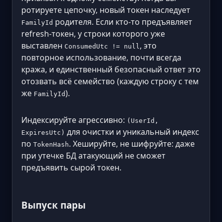
ротируете цепочку, новый токен наследует
родителя. Если кто-то предъявляет
FamilyId
refresh-токен, у строки которого уже
выставлен
, это
ConsumedUtc != null
повторное использование, почти всегда
кража, и единственный безопасный ответ это
отозвать всё семейство (каждую строку с тем
же
).
FamilyId
Индексируйте агрессивно:
(UserId,
для очистки и уникальный индекс
ExpiresUtc)
по
. Хешируйте, не шифруйте: даже
TokenHash
при утечке БД атакующий не сможет
предъявить сырой токен.
Выпуск пары