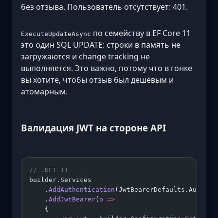
без отзыва. Пользователь отсутствует: 401.
по семейству в EF Core 11
ExecuteUpdateAsync
это один SQL UPDATE: строки в память не
загружаются и change tracking не
выполняется. Это важно, потому что в гонке
вы хотите, чтобы отзыв был дешёвым и
атомарным.
Валидация JWT на стороне API
// .NET 11
builder.Services
    .
AddAuthentication
(JwtBearerDefaults.Authent
    .
AddJwtBearer
(
o
 =>
    {