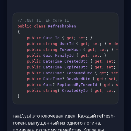
// .NET 11, EF Core 11
public
 class
 RefreshToken
{
    public
 Guid
 Id
 { 
get
; 
set
; }
    public
 string
 UserId
 { 
get
; 
set
; } 
=
 default
    public
 string
 TokenHash
 { 
get
; 
set
; } 
=
 defa
    public
 Guid
 FamilyId
 { 
get
; 
set
; }          
    public
 DateTime
 CreatedUtc
 { 
get
; 
set
; }
    public
 DateTime
 ExpiresUtc
 { 
get
; 
set
; }
    public
 DateTime
? 
ConsumedUtc
 { 
get
; 
set
; }  
    public
 DateTime
? 
RevokedUtc
 { 
get
; 
set
; }
    public
 Guid
? 
ReplacedByTokenId
 { 
get
; 
set
; }
    public
 string
? 
CreatedByIp
 { 
get
; 
set
; }
}
это ключевая идея. Каждый refresh-
FamilyId
токен, выпущенный из одного логина,
привязан к одному семейству. Когда вы