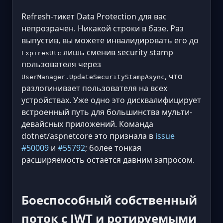
Refresh-тикет Data Protection для вас
непрозрачен. Никакой строки в базе. Раз
выпустив, вы можете инвалидировать его до
лишь сменив security stamp
ExpiresUtc
пользователя через
, что
UserManager.UpdateSecurityStampAsync
разлогинивает пользователя на всех
устройствах. Уже одно это дисквалифицирует
встроенный путь для большинства мульти-
девайсных приложений. Команда
dotnet/aspnetcore это признала в
issue
#50009
и
#55792
; более тонкая
расширяемость остаётся давним запросом.
Боеспособный собственный
поток с JWT и ротируемыми