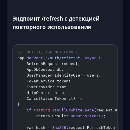
Эндпоинт /refresh с детекцией
повторного использования
// .NET 11, ASP.NET Core 11
app.
MapPost
(
"/auth/refresh"
, 
async
 (
    RefreshRequest request,
    AppDbContext db,
    UserManager
<
IdentityUser
>
 users,
    TokenService tokens,
    TimeProvider time,
    HttpContext http,
    CancellationToken ct) =
>
{
    if
 (
string
.
IsNullOrWhiteSpace
(request.Refres
        return Results.
Unauthorized
();
    var hash 
=
 Sha256
(request.RefreshToken);