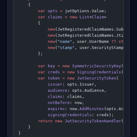
    {
        var
 opts
 =
 jwtOptions.Value;
        var
 claims
 =
 new
 List
<
Claim
>
        {
            new
(JwtRegisteredClaimNames.Sub, use
            new
(JwtRegisteredClaimNames.Jti, Gui
            new
(
"name"
, user.UserName 
??
 string
.
            new
(
"stamp"
, user.SecurityStamp 
??
 s
        };
        var
 key
 =
 new
 SymmetricSecurityKey
(Encod
        var
 creds
 =
 new
 SigningCredentials
(key, 
        var
 token
 =
 new
 JwtSecurityToken
(
            issuer
: opts.Issuer,
            audience
: opts.Audience,
            claims
: claims,
            notBefore
: now,
            expires
: now.
AddMinutes
(opts.AccessM
            signingCredentials
: creds);
        return
 new
 JwtSecurityTokenHandler
().
Wri
    }
}