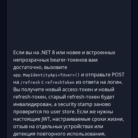
Если вы на .NET 8 или новее и встроенных
непрозрачных bearer-токенов вам
достаточно, вызовите
и отправьте POST
app.MapIdentityApi<TUser>()
на
с
из ответа на логин.
/refresh
refreshToken
Вы получите новый access-токен и новый
refresh-токен, старый refresh-токен будет
инвалидирован, а security stamp заново
проверится по user store. Если же нужны
настоящие JWT, настраиваемые сроки жизни,
отзыв на отдельных устройствах или
детекция повторного использования,