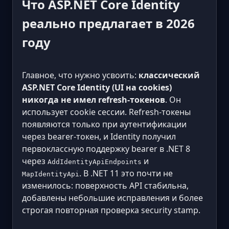
Что ASP.NET Core Identity
реально предлагает в 2026
году
Главное, что нужно усвоить:
классический
ASP.NET Core Identity (UI на cookies)
никогда не имел refresh-токенов
. Он
использует cookie сессии. Refresh-токены
появляются только при аутентификации
через bearer-токен, и Identity получил
первоклассную поддержку bearer в .NET 8
через
и
AddIdentityApiEndpoints
. В .NET 11 это почти не
MapIdentityApi
изменилось: поверхность API стабильна,
добавлены небольшие исправления и более
строгая повторная проверка security stamp.