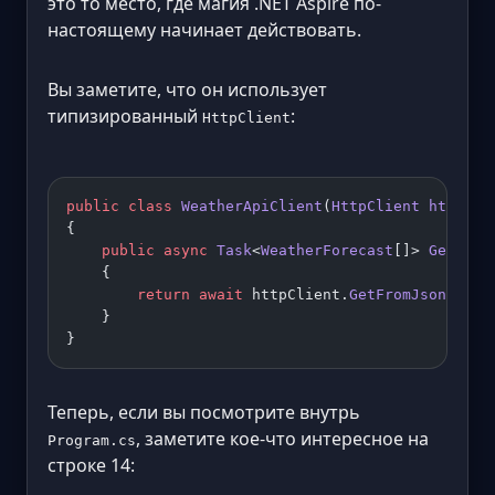
это то место, где магия .NET Aspire по-
настоящему начинает действовать.
Вы заметите, что он использует
типизированный
:
HttpClient
public
 class
 WeatherApiClient
(
HttpClient
 httpCli
{
    public
 async
 Task
<
WeatherForecast
[]> 
GetWeat
    {
        return
 await
 httpClient.
GetFromJsonAsync
    }
}
Теперь, если вы посмотрите внутрь
, заметите кое-что интересное на
Program.cs
строке 14: