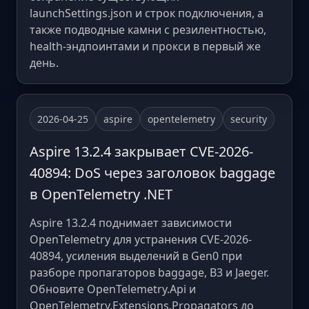
launchSettings.json и строк подключения, а
также подводные камни с резилентностью,
health-эндпоинтами и прокси в первый же
день.
2026-04-25
aspire
opentelemetry
security
Aspire 13.2.4 закрывает CVE-2026-
40894: DoS через заголовок baggage
в OpenTelemetry .NET
Aspire 13.2.4 поднимает зависимости
OpenTelemetry для устранения CVE-2026-
40894, усиления выделений в Gen0 при
разборе пропагаторов baggage, B3 и Jaeger.
Обновите OpenTelemetry.Api и
OpenTelemetry.Extensions.Propagators до