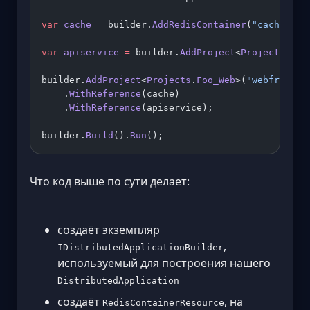
var
 cache
 =
 builder.
AddRedisContainer
(
"cache"
);
var
 apiservice
 =
 builder.
AddProject
<
Projects
.
Foo
builder.
AddProject
<
Projects
.
Foo_Web
>(
"webfronten
    .
WithReference
(cache)
    .
WithReference
(apiservice);
builder.
Build
().
Run
();
Что код выше по сути делает:
создаёт экземпляр
,
IDistributedApplicationBuilder
используемый для построения нашего
DistributedApplication
создаёт
, на
RedisContainerResource