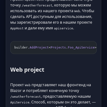
точку
, которую мы можем
/weatherforecast
использовать из нашего проекта
. Чтобы
Web
сделать API доступным для использования,
мы зарегистрировали его в нашем проекте
и дали ему имя
.
AppHost
apiservice
builder.
AddProject
<
Projects
.
Foo_ApiService
>(
"api
Web project
Проект
представляет наш фронтенд на
Web
Blazor и потребляет конечную точку
, предоставляемую нашим
/weatherforecast
. Способ, которым он это делает, —
ApiService