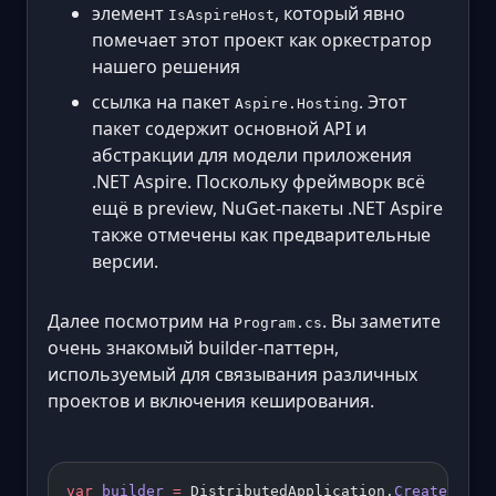
элемент
, который явно
IsAspireHost
помечает этот проект как оркестратор
нашего решения
ссылка на пакет
. Этот
Aspire.Hosting
пакет содержит основной API и
абстракции для модели приложения
.NET Aspire. Поскольку фреймворк всё
ещё в preview, NuGet-пакеты .NET Aspire
также отмечены как предварительные
версии.
Далее посмотрим на
. Вы заметите
Program.cs
очень знакомый builder-паттерн,
используемый для связывания различных
проектов и включения кеширования.
var
 builder
 =
 DistributedApplication.
CreateBuild