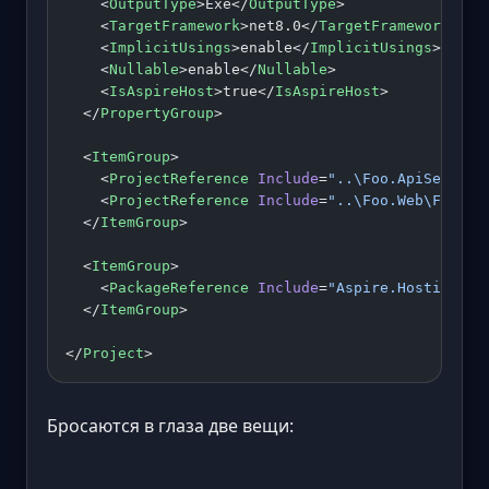
    <
OutputType
>Exe</
OutputType
>
    <
TargetFramework
>net8.0</
TargetFramework
>
    <
ImplicitUsings
>enable</
ImplicitUsings
>
    <
Nullable
>enable</
Nullable
>
    <
IsAspireHost
>true</
IsAspireHost
>
  </
PropertyGroup
>
  <
ItemGroup
>
    <
ProjectReference
 Include
=
"..\Foo.ApiService
    <
ProjectReference
 Include
=
"..\Foo.Web\Foo.We
  </
ItemGroup
>
  <
ItemGroup
>
    <
PackageReference
 Include
=
"Aspire.Hosting"
 V
  </
ItemGroup
>
</
Project
>
Бросаются в глаза две вещи: