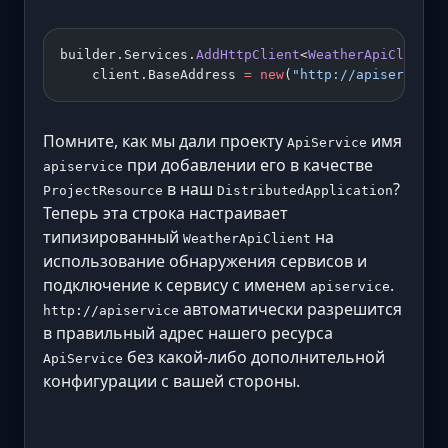
builder.Services.
AddHttpClient
<
WeatherApiClient
>
    client.BaseAddress 
=
 new
(
"http://apiservice"
Помните, как мы дали проекту
имя
ApiService
при добавлении его в качестве
apiservice
в наш
?
ProjectResource
DistributedApplication
Теперь эта строка настраивает
типизированный
на
WeatherApiClient
использование обнаружения сервисов и
подключение к сервису с именем
.
apiservice
автоматически разрешится
http://apiservice
в правильный адрес нашего ресурса
без какой-либо дополнительной
ApiService
конфигурации с вашей стороны.