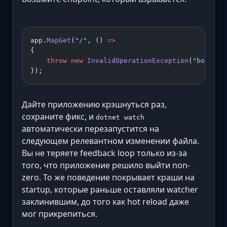
app.
MapGet
(
"/"
, () 
=>
{
    throw
 new
 InvalidOperationException
(
"boom"
);
});
Дайте приложению крэшнуться раз,
сохраните фикс, и
dotnet watch
автоматически перезапустится на
следующем релевантном изменении файла.
Вы не теряете feedback loop только из-за
того, что приложение решило выйти non-
zero. То же поведение покрывает краши на
startup, которые раньше оставляли watcher
заклинившим, до того как hot reload даже
мог прикрепиться.