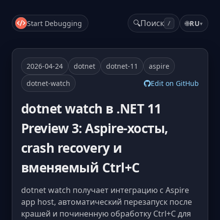
🔍
Поиск
Start Debugging
🌐
RU
▾
/
2026-04-24
dotnet
dotnet-11
aspire
dotnet-watch
Edit on GitHub
dotnet watch в .NET 11
Preview 3: Aspire-хосты,
crash recovery и
вменяемый Ctrl+C
dotnet watch получает интеграцию с Aspire
app host, автоматический перезапуск после
крашей и починенную обработку Ctrl+C для