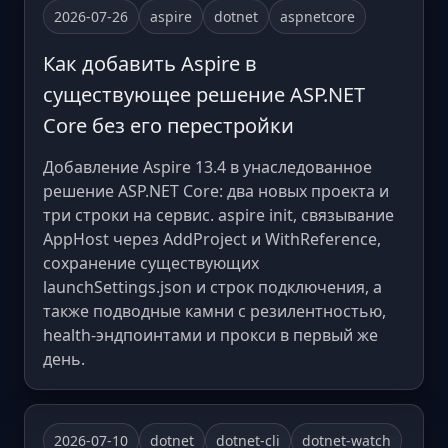
2026-07-26
aspire
dotnet
aspnetcore
Как добавить Aspire в
существующее решение ASP.NET
Core без его перестройки
Добавление Aspire 13.4 в унаследованное
решение ASP.NET Core: два новых проекта и
три строки на сервис. aspire init, связывание
AppHost через AddProject и WithReference,
сохранение существующих
launchSettings.json и строк подключения, а
также подводные камни с резилентностью,
health-эндпоинтами и прокси в первый же
день.
2026-07-10
dotnet
dotnet-cli
dotnet-watch