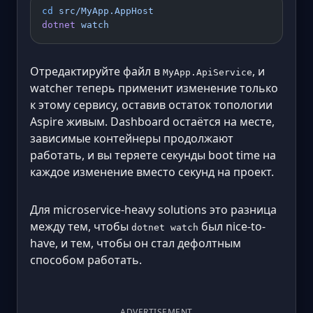
cd
 src/MyApp.AppHost
dotnet
 watch
Отредактируйте файл в
, и
MyApp.ApiService
watcher теперь применит изменение только
к этому сервису, оставив остаток топологии
Aspire живым. Dashboard остаётся на месте,
зависимые контейнеры продолжают
работать, и вы теряете секунды boot time на
каждое изменение вместо секунд на проект.
Для microservice-heavy solutions это разница
между тем, чтобы
был nice-to-
dotnet watch
have, и тем, чтобы он стал дефолтным
способом работать.
ADVERTISEMENT