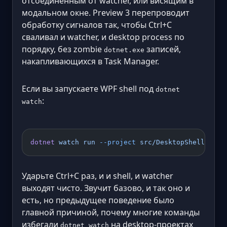
отсоединённым от watcher, или висящим в
модальном окне. Preview 3 перепроводит
обработку сигналов так, чтобы Ctrl+C
сваливал и watcher, и desktop process по
порядку, без zombie
записей,
dotnet.exe
накапливающихся в Task Manager.
Если вы запускаете WPF shell под
dotnet
:
watch
dotnet
 watch
 run
 --project
 src/DesktopShell
Ударьте Ctrl+C раз, и и shell, и watcher
выходят чисто. Звучит базово, и так оно и
есть, но предыдущее поведение было
главной причиной, почему многие команды
избегали
на desktop-проектах
dotnet watch