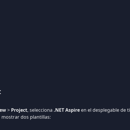
t
ew
>
Project
, selecciona
.NET Aspire
en el desplegable de t
 mostrar dos plantillas: