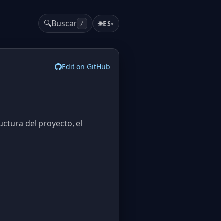
🔍
Buscar
🌐
ES
▾
/
Edit on GitHub
uctura del proyecto, el