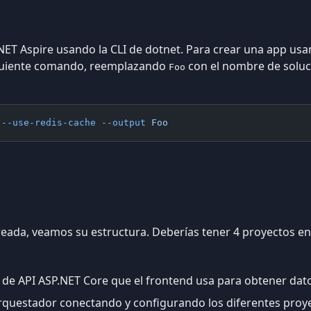
T Aspire usando la CLI de dotnet. Para crear una app usand
siguiente comando, reemplazando
con el nombre de soluc
Foo
 --use-redis-cache
 --output
 Foo
reada, veamos su estructura. Deberías tener 4 proyectos en
 de API ASP.NET Core que el frontend usa para obtener dat
rquestador conectando y configurando los diferentes proyec