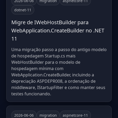
2026-06-06
migration
aspnetcore-11
dotnet-11
Migre de IWebHostBuilder para
WebApplication.CreateBuilder no .NET
11
Uma migração passo a passo do antigo modelo
de hospedagem Startup.cs mais
WebHostBuilder para o modelo de
hospedagem mínima com
WebApplication.CreateBuilder, incluindo a
depreciação ASPDEPR008, a ordenação de
middleware, IStartupFilter e como manter seus
testes funcionando.
2026-06-06
migration
aspnetcore-11