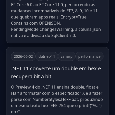
EF Core 6.0 ao EF Core 11.0, percorrendo as
mudanças incompatíveis do EF7, 8, 9, 10 e 11
que quebram apps reais: Encrypt=True,
Contains com OPENJSON,
PendingModelChangesWarning, a coluna json
nativa e a divisão do SqlClient 7.0.
2026-06-02
dotnet-11
csharp
performance
.NET 11 converte um double em hex e
recupera bit a bit
O Preview 4 do .NET 11 ensina double, float e
Half a formatar com o especificador X e a fazer
parse com NumberStyles.HexFloat, produzindo
o mesmo texto hex IEEE-754 que o printf("%a")
do C.