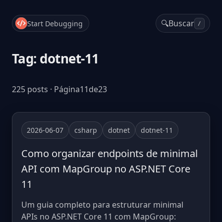
🔍
Buscar
Start Debugging
/
Tag: dotnet-11
225 posts · Página11de23
2026-06-07
csharp
dotnet
dotnet-11
Como organizar endpoints de minimal
API com MapGroup no ASP.NET Core
11
Um guia completo para estruturar minimal
APIs no ASP.NET Core 11 com MapGroup: