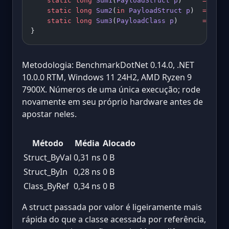
    static
 long
 Sum1
(
PayloadStruct
 p
)     
=>
 p.A
    static
 long
 Sum2
(
in
 PayloadStruct
 p
)  
=>
 p.A
    static
 long
 Sum3
(
PayloadClass
 p
)      
=>
 p.A
}
Metodologia: BenchmarkDotNet 0.14.0, .NET
10.0.0 RTM, Windows 11 24H2, AMD Ryzen 9
7900X. Números de uma única execução; rode
novamente em seu próprio hardware antes de
apostar neles.
Método
Média
Alocado
Struct_ByVal
0,31 ns
0 B
Struct_ByIn
0,28 ns
0 B
Class_ByRef
0,34 ns
0 B
A struct passada por valor é ligeiramente mais
rápida do que a classe acessada por referência,