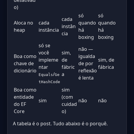
o)
só
só
cada
Aloca no
cada
quando
quando
instân
heap
instância
há
há
cia
boxing
boxing
só se
não —
você
sim,
Boa como
igualda
impleme
de
sim, de
chave de
de por
ntar
fábric
fábrica
dicionário
reflexão
/
a
Equals
Ge
é lenta
tHashCode
Boa como
sim
entidade
(com
sim
não
não
do EF
cuidad
Core
o)
A tabela é o post. Tudo abaixo é o porquê.