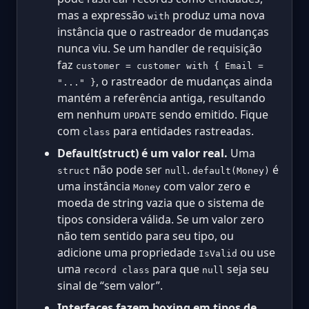
mas a expressão
produz uma nova
with
instância que o rastreador de mudanças
nunca viu. Se um handler de requisição
faz
customer = customer with { Email =
, o rastreador de mudanças ainda
"..." }
mantém a referência antiga, resultando
em nenhum
sendo emitido. Fique
UPDATE
com
para entidades rastreadas.
class
Default(struct) é um valor real.
Uma
não pode ser
.
é
struct
null
default(Money)
uma instância
com valor zero e
Money
moeda de string vazia que o sistema de
tipos considera válida. Se um valor zero
não tem sentido para seu tipo, ou
adicione uma propriedade
ou use
IsValid
uma
para que
seja seu
record class
null
sinal de “sem valor”.
Interfaces fazem boxing em tipos de