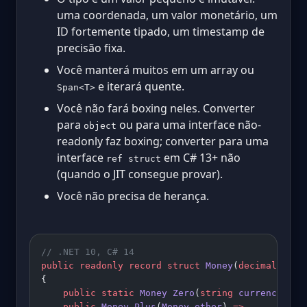
uma coordenada, um valor monetário, um
ID fortemente tipado, um timestamp de
precisão fixa.
Você manterá muitos em um array ou
e iterará quente.
Span<T>
Você não fará boxing neles. Converter
para
ou para uma interface não-
object
readonly faz boxing; converter para uma
interface
em C# 13+ não
ref struct
(quando o JIT consegue provar).
Você não precisa de herança.
// .NET 10, C# 14
public
 readonly
 record
 struct
 Money
(
decimal
 Amou
{
    public
 static
 Money
 Zero
(
string
 currency
) 
=>
    public
 Money
 Plus
(
Money
 other
) 
=>