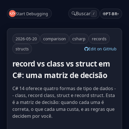
🔍
Buscar
Start Debugging
🌐
PT-BR
▾
/
2026-05-20
comparison
csharp
records
structs
Edit on GitHub
record vs class vs struct em
C#: uma matriz de decisão
C# 14 oferece quatro formas de tipo de dados -
- class, record class, struct e record struct. Esta
é a matriz de decisão: quando cada uma é
correta, o que cada uma custa, e as regras que
decidem por você.