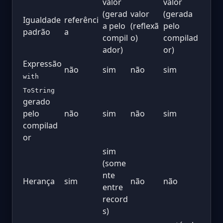
valor
valor
(gerad
valor
(gerada
Igualdade
referênci
a pelo
(reflexã
pelo
padrão
a
compil
o)
compilad
ador)
or)
Expressão
não
sim
não
sim
with
ToString
gerado
pelo
não
sim
não
sim
compilad
or
sim
(some
nte
Herança
sim
não
não
entre
record
s)