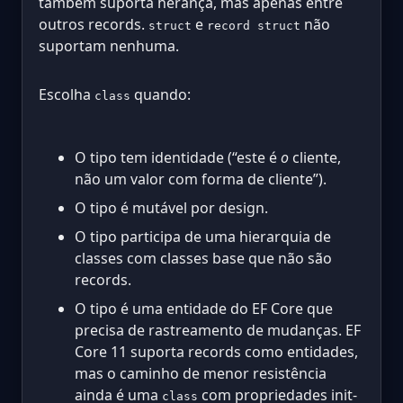
também suporta herança, mas apenas entre
outros records.
e
não
struct
record struct
suportam nenhuma.
Escolha
quando:
class
O tipo tem identidade (“este é
o
cliente,
não um valor com forma de cliente”).
O tipo é mutável por design.
O tipo participa de uma hierarquia de
classes com classes base que não são
records.
O tipo é uma entidade do EF Core que
precisa de rastreamento de mudanças. EF
Core 11 suporta records como entidades,
mas o caminho de menor resistência
ainda é uma
com propriedades init-
class