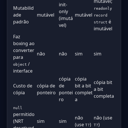
mutável;
init-
Mutabilid
readonly
only
ade
mutável
mutável
record
(imutá
padrão
é
struct
vel)
imutável
Faz
boxing ao
converter
não
não
sim
sim
para
/
object
interface
cópia
cópia
cópia bit
Custo de
cópia de
de
bit a bit
a bit
cópia
ponteiro
pontei
complet
completa
ro
a
null
permitido
não
não (use
(NRT
sim
sim
(use
)
)
T?
T?
desativad