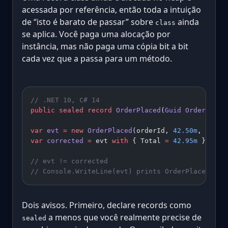
acessada por referência, então toda a intuição
de “isto é barato de passar” sobre
ainda
class
se aplica. Você paga uma alocação por
instância, mas não paga uma cópia bit a bit
cada vez que a passa para um método.
// .NET 10, C# 14
public
 sealed
 record
 OrderPlaced
(
Guid
 OrderId
, 
d
var
 evt
 =
 new
 OrderPlaced
(orderId, 
42.50m
, DateT
var
 corrected
 =
 evt 
with
 { Total 
=
 42.95m
 };
// evt != corrected
// Console.WriteLine(evt) prints OrderPlaced { O
Dois avisos. Primeiro, declare records como
a menos que você realmente precise de
sealed