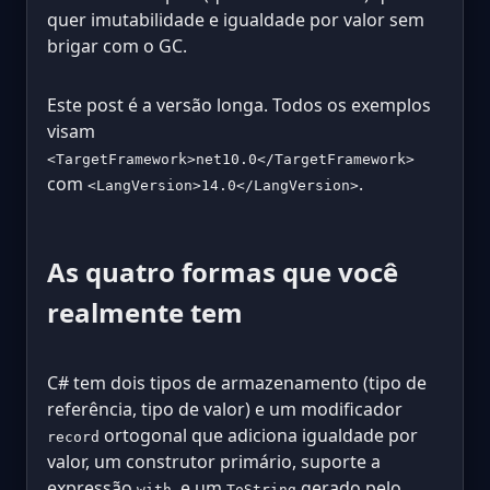
quer imutabilidade e igualdade por valor sem
brigar com o GC.
Este post é a versão longa. Todos os exemplos
visam
<TargetFramework>net10.0</TargetFramework>
com
.
<LangVersion>14.0</LangVersion>
As quatro formas que você
realmente tem
C# tem dois tipos de armazenamento (tipo de
referência, tipo de valor) e um modificador
ortogonal que adiciona igualdade por
record
valor, um construtor primário, suporte a
expressão
, e um
gerado pelo
with
ToString