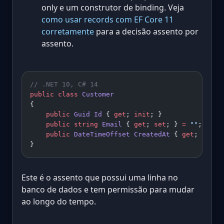
only e um construtor de binding. Veja
como usar records com EF Core 11
corretamente
para a decisão assento por
assento.
// .NET 10, C# 14
public
 class
 Customer
{
    public
 Guid
 Id
 { 
get
; 
init
; }
    public
 string
 Email
 { 
get
; 
set
; } 
=
 ""
;
    public
 DateTimeOffset
 CreatedAt
 { 
get
; 
init
;
}
Este é o assento que possui uma linha no
banco de dados e tem permissão para mudar
ao longo do tempo.