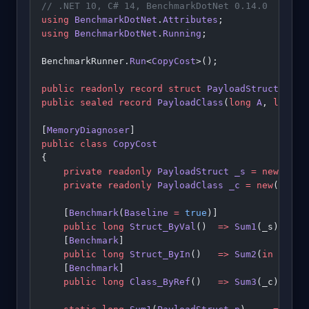
// .NET 10, C# 14, BenchmarkDotNet 0.14.0
using
 BenchmarkDotNet
.
Attributes
;
using
 BenchmarkDotNet
.
Running
;
BenchmarkRunner.
Run
<
CopyCost
>();
public
 readonly
 record
 struct
 PayloadStruct
(
long
public
 sealed
 record
 PayloadClass
(
long
 A
, 
long
 B
[
MemoryDiagnoser
]
public
 class
 CopyCost
{
    private
 readonly
 PayloadStruct
 _s
 =
 new
(
1
, 
2
    private
 readonly
 PayloadClass
 _c
 =
 new
(
1
, 
2
,
    [
Benchmark
(
Baseline
 =
 true
)]
    public
 long
 Struct_ByVal
()  
=>
 Sum1
(_s);
    [
Benchmark
]
    public
 long
 Struct_ByIn
()   
=>
 Sum2
(
in
 _s);
    [
Benchmark
]
    public
 long
 Class_ByRef
()   
=>
 Sum3
(_c);