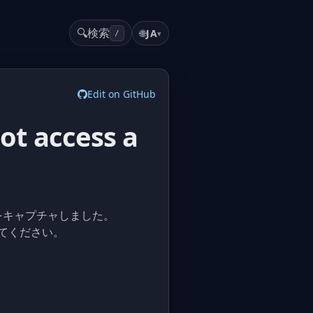
🔍
検索
🌐
JA
▾
/
Edit on GitHub
ot access a
xt をキャプチャしました。
解決してください。