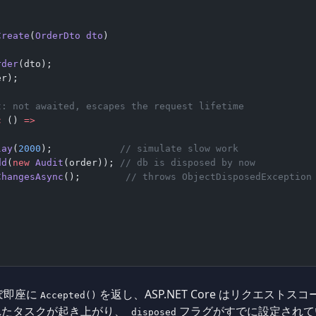
Create
(
OrderDto
 dto
)
rder
(dto);
er);
t: not awaited, escapes the request lifetime
c
 () 
=>
lay
(
2000
);            
// simulate slow work
dd
(
new
 Audit
(order)); 
// db is disposed by now
ChangesAsync
();        
// throws ObjectDisposedException
;
ぼ即座に
を返し、ASP.NET Core はリクエストス
Accepted()
れたタスクが起き上がり、
フラグがすでに設定されて
_disposed