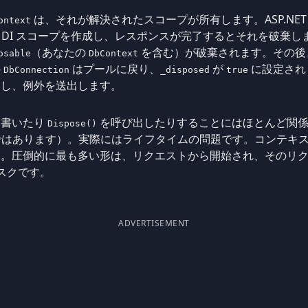
は、それが解決されたスコープが所有します。ASP.NET 
ontext
 つの DI スコープを作成し、レスポンスが完了するとそれを破
（あなたの
を含む）が破棄されます。その後
osable
DbContext
の
はプールに戻り、
が
に設定され
DbConnection
_disposed
true
し、例外を送出します。
書いたり
を呼び出したりすることにはほとんど関係
Dispose()
法ではあります）。実際にはライフタイムの問題です。コンテキ
す。圧倒的に最も多い形は、リクエストから開始され、そのリ
 タスクです。
ADVERTISEMENT