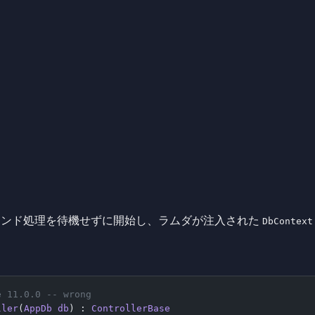
ウンド処理を待機せずに開始し、ラムダが注入された
DbContext
e 11.0.0 -- wrong
ller
(
AppDb
 db
) : 
ControllerBase