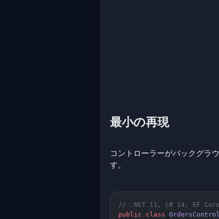
最小の再現
コントローラーがバックグラ
す。
// .NET 11, C# 14, EF Cor
public
 class
 OrdersContro