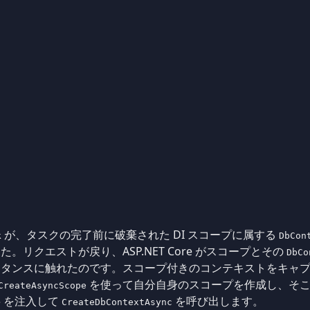
が、タスクの完了前に破棄された DI スコープに属する
k
DbCon
リクエストが戻り、ASP.NET Core がスコープとその
DbCo
スタンスに触れたのです。スコープ付きのコンテキストをキャ
を使って自分自身のスコープを作成し、そ
CreateAsyncScope
を注入して
を呼び出します。
>
CreateDbContextAsync