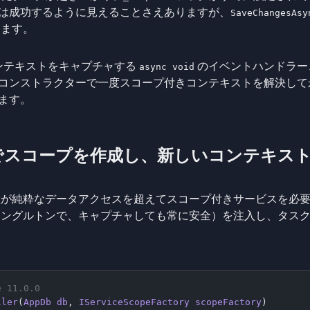
は成功するように見えることさえありますが、
SaveChangesAsy
します。
ンテキストをキャプチャする
のイベントハンドラー
async void
コンストラクターで一度スコープ付きコンテキストを解決して
ます。
ク内でスコープを作成し、新しいコンテキス
理が純粋なデータアクセスを超えてスコープ付きサービスを必
シングルトンで、キャプチャしても常に安全）を注入し、タス
e 11.0.0
ller
(
AppDb
 db
, 
IServiceScopeFactory
 scopeFactory
)