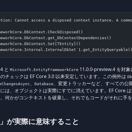
ption: Cannot access a disposed context instance. A comm
meworkCore.DbContext.CheckDisposed()
meworkCore.DbContext.get_DbContextDependencies()
meworkCore.DbContext.Set[TEntity]()
meworkCore.Internal.InternalDbSet`1.get_EntityQueryable(
 4 と
11.0.0-preview.
Microsoft.EntityFrameworkCore
のチェックは EF Core 3.0 以来安定しています。この例外は
Db
、
、変更トラッカーなど、すべての公
eChangesAsync
Database
には、オブジェクトは実際にすでに消えています。EF Core 
ん。何かがコンテキストを破棄し、それでもコードがそれに手
」が実際に意味すること