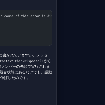
on cause of this error is disposing a context instance t
)
4 を対象に書かれていますが、メッセー
から
Context.CheckDisposed()
開メンバーの先頭で実行されま
は競合状態にあるわけでも、誤動
を伸ばしたのです。