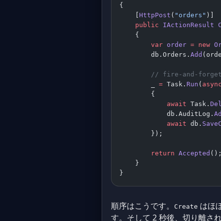
{
    [
HttpPost
(
"orders"
)]
    public
 IActionResult
 
    {
        var
 order
 =
 new
 O
        db.Orders.
Add
(ord
        // fire-and-forge
        _ 
=
 Task.
Run
(
asyn
        {
            await
 Task.
De
            db.AuditLog.
A
            await
 db.
Save
        });
        return
 Accepted
()
    }
}
順序はこうです。
はほ
Create
す。そして 2 秒後、切り離さ