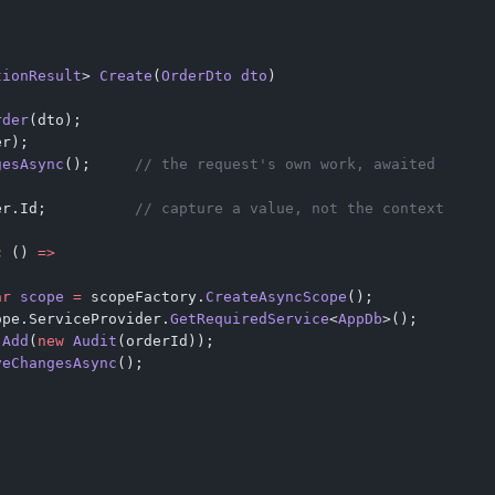
tionResult
> 
Create
(
OrderDto
 dto
)
rder
(dto);
er);
gesAsync
();     
// the request's own work, awaited
er.Id;          
// capture a value, not the context
c
 () 
=>
ar
 scope
 =
 scopeFactory.
CreateAsyncScope
();
ope.ServiceProvider.
GetRequiredService
<
AppDb
>();
.
Add
(
new
 Audit
(orderId));
veChangesAsync
();
;