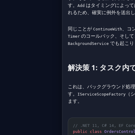
す。
はタイミングによって
Add
れるため、確実に例外を送出
同じことが
、コ
ContinueWith
のコールバック、そして
Timer
でも起こり
BackgroundService
解決策 1: タス
これは、バックグラウンド処
す。
（
IServiceScopeFactory
ます。
// .NET 11, C# 14, EF Cor
public
 class
 OrdersContro