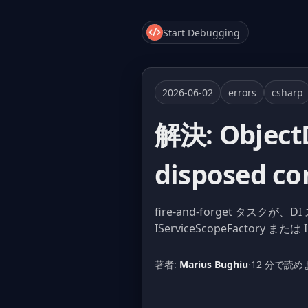
Start Debugging
2026-06-02
errors
csharp
解決: ObjectD
disposed co
fire-and-forget タス
IServiceScopeFactor
著者:
Marius Bughiu
·
12 分で読め