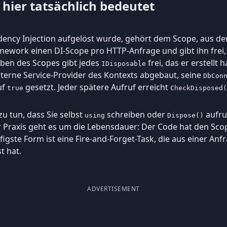
hier tatsächlich bedeutet
dency Injection aufgelöst wurde, gehört dem Scope, aus de
amework einen DI-Scope pro HTTP-Anfrage und gibt ihn frei
eben des Scopes gibt jedes
frei, das er erstellt h
IDisposable
nterne Service-Provider des Kontexts abgebaut, seine
DbCon
uf
gesetzt. Jeder spätere Aufruf erreicht
true
CheckDisposed(
zu tun, dass Sie selbst
schreiben oder
aufru
using
Dispose()
der Praxis geht es um die Lebensdauer: Der Code hat den Sc
igste Form ist eine Fire-and-Forget-Task, die aus einer An
t hat.
ADVERTISEMENT