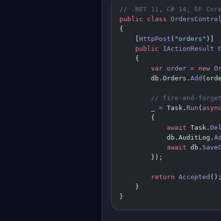
// .NET 11, C# 14, EF Cor
public
 class
 OrdersContro
{
    [
HttpPost
(
"orders"
)]
    public
 IActionResult
 
    {
        var
 order
 =
 new
 O
        db.Orders.
Add
(ord
        // fire-and-forge
        _ 
=
 Task.
Run
(
asyn
        {
            await
 Task.
De
            db.AuditLog.
A
            await
 db.
Save
        });
        return
 Accepted
()
    }
}