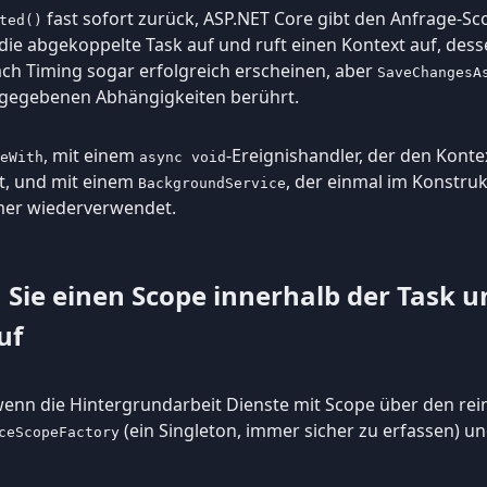
fast sofort zurück, ASP.NET Core gibt den Anfrage-Sc
ted()
ie abgekoppelte Task auf und ruft einen Kontext auf, des
ch Timing sogar erfolgreich erscheinen, aber
SaveChangesA
reigegebenen Abhängigkeiten berührt.
, mit einem
-Ereignishandler, der den Konte
eWith
async void
ßt, und mit einem
, der einmal im Konstru
BackgroundService
mmer wiederverwendet.
n Sie einen Scope innerhalb der Task u
uf
, wenn die Hintergrundarbeit Dienste mit Scope über den re
(ein Singleton, immer sicher zu erfassen) u
ceScopeFactory