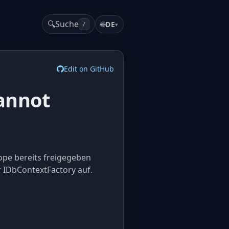
🔍
Suche
🌐
DE
▾
/
Edit on GitHub
annot
ope bereits freigegeben
r IDbContextFactory auf.