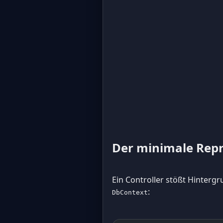
Der minimale Rep
Ein Controller stößt Hinterg
:
DbContext