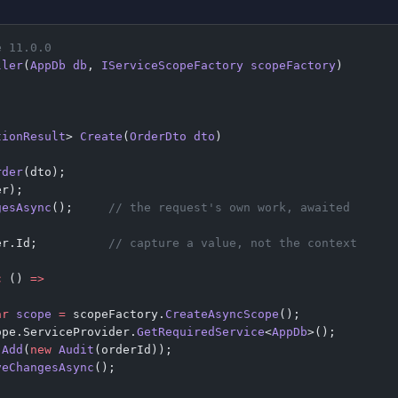
e 11.0.0
ller
(
AppDb
 db
, 
IServiceScopeFactory
 scopeFactory
)
tionResult
> 
Create
(
OrderDto
 dto
)
rder
(dto);
er);
gesAsync
();     
// the request's own work, awaited
er.Id;          
// capture a value, not the context
c
 () 
=>
ar
 scope
 =
 scopeFactory.
CreateAsyncScope
();
ope.ServiceProvider.
GetRequiredService
<
AppDb
>();
.
Add
(
new
 Audit
(orderId));
veChangesAsync
();