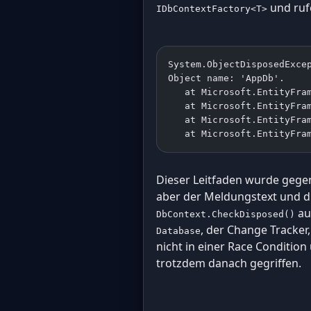
und ruf
IDbContextFactory<T>
System.ObjectDisposedExce
Object name: 'AppDb'.
   at Microsoft.EntityFra
   at Microsoft.EntityFra
   at Microsoft.EntityFra
   at Microsoft.EntityFra
Dieser Leitfaden wurde gege
aber der Meldungstext und d
au
DbContext.CheckDisposed()
, der Change Tracker,
Database
nicht in einer Race Condition
trotzdem danach gegriffen.