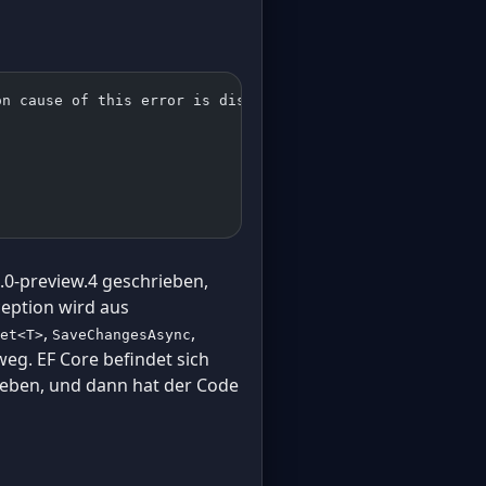
on cause of this error is disposing a context instance t
)
.0-preview.4 geschrieben,
xception wird aus
,
,
et<T>
SaveChangesAsync
 weg. EF Core befindet sich
egeben, und dann hat der Code