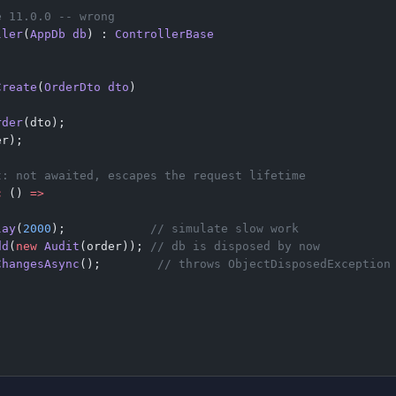
e 11.0.0 -- wrong
ller
(
AppDb
 db
) : 
ControllerBase
Create
(
OrderDto
 dto
)
rder
(dto);
er);
t: not awaited, escapes the request lifetime
c
 () 
=>
lay
(
2000
);            
// simulate slow work
dd
(
new
 Audit
(order)); 
// db is disposed by now
ChangesAsync
();        
// throws ObjectDisposedException
;