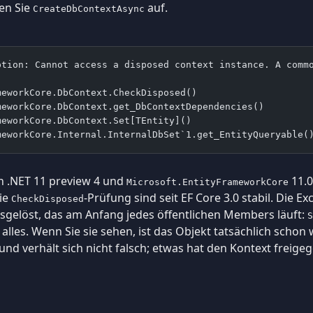
en Sie
auf.
CreateDbContextAsync
ption: Cannot access a disposed context instance. A comm
meworkCore.DbContext.CheckDisposed()
meworkCore.DbContext.get_DbContextDependencies()
meworkCore.DbContext.Set[TEntity]()
meworkCore.Internal.InternalDbSet`1.get_EntityQueryable(
n .NET 11 preview 4 und
11.0
Microsoft.EntityFrameworkCore
ie
-Prüfung sind seit EF Core 3.0 stabil. Die E
CheckDisposed
sgelöst, das am Anfang jedes öffentlichen Members läuft:
S
 alles. Wenn Sie sie sehen, ist das Objekt tatsächlich schon
 und verhält sich nicht falsch; etwas hat den Kontext freig