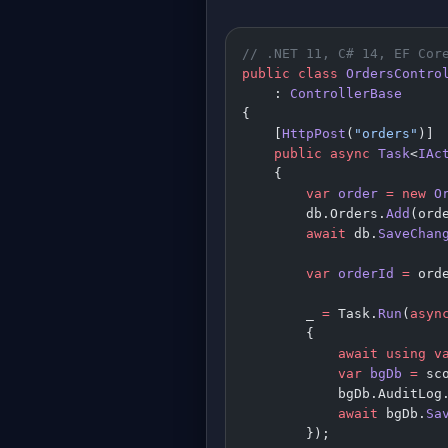
// .NET 11, C# 14, EF Cor
public
 class
 OrdersContro
    : 
ControllerBase
{
    [
HttpPost
(
"orders"
)]
    public
 async
 Task
<
IAc
    {
        var
 order
 =
 new
 O
        db.Orders.
Add
(ord
        await
 db.
SaveChan
        var
 orderId
 =
 ord
        _ 
=
 Task.
Run
(
asyn
        {
            await
 using
 v
            var
 bgDb
 =
 sc
            bgDb.AuditLog
            await
 bgDb.
Sa
        });