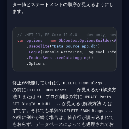
ター値とステートメントの順序が見えるようにし
ます。
// .NET 11, EF Core 11.0.0 -- dev only; never en
var
 options
 =
 new
 DbContextOptionsBuilder
<
AppDb
>
    .
UseSqlite
(
"Data Source=app.db"
)
    .
LogTo
(Console.WriteLine, LogLevel.Informati
    .
EnableSensitiveDataLogging
()
    .Options;
修正が機能していれば、
DELETE FROM Blogs ...
の前に
が見えるか (解決方
DELETE FROM Posts ...
法 1 または 3)、ブログ削除の前に
UPDATE Posts
が見える (解決方法 2) は
SET BlogId = NULL ...
ずです。それでも単独の
DELETE FROM Blogs ...
の後に例外が続く場合は、依存行が読み込まれて
もおらず、データベースによっても処理されてお