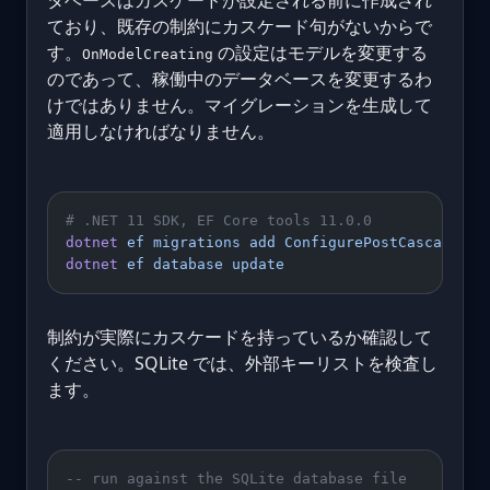
タベースはカスケードが設定される前に作成され
ており、既存の制約にカスケード句がないからで
す。
の設定はモデルを変更する
OnModelCreating
のであって、稼働中のデータベースを変更するわ
けではありません。マイグレーションを生成して
適用しなければなりません。
# .NET 11 SDK, EF Core tools 11.0.0
dotnet
 ef
 migrations
 add
 ConfigurePostCascade
dotnet
 ef
 database
 update
制約が実際にカスケードを持っているか確認して
ください。SQLite では、外部キーリストを検査し
ます。
-- run against the SQLite database file