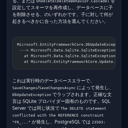
る、または
を
OnDelete(DeleteBehavior.Cascade)
設定してスキーマを再作成し、データベースに子
を削除させる、のいずれかです。子に対して何が
起きるべきかに合った方法を選んでください。
Microsoft.EntityFrameworkCore.DbUpdateException:
 ---> Microsoft.Data.Sqlite.SqliteException (0x8
   at Microsoft.Data.Sqlite.SqliteException.Thro
   at Microsoft.EntityFrameworkCore.Update.Reade
これは実行時のデータベースエラーで、
/
によって発生し、
SaveChanges
SaveChangesAsync
でラップされます。正確な文
DbUpdateException
言は SQLite プロバイダー固有のものです。SQL
Server では同じ状況で
The DELETE statement
conflicted with the REFERENCE constraint
が発生し、PostgreSQL では
"FK_..."
23503: