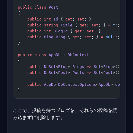
public
 class
 Post
{
    public
 int
 Id
 { 
get
; 
set
; }
    public
 string
 Title
 { 
get
; 
set
; } 
=
 ""
;
    public
 int
 BlogId
 { 
get
; 
set
; }            
/
    public
 Blog
 Blog
 { 
get
; 
set
; } 
=
 null
!
;
}
public
 class
 AppDb
 : 
DbContext
{
    public
 DbSet
<
Blog
> 
Blogs
 =>
 Set
<
Blog
>();
    public
 DbSet
<
Post
> 
Posts
 =>
 Set
<
Post
>();
    public
 AppDb
(
DbContextOptions
<
AppDb
> 
options
}
ここで、投稿を持つブログを、それらの投稿を読
み込まずに削除します。