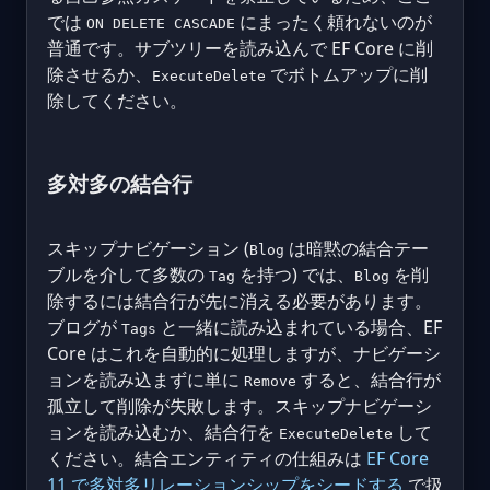
では
にまったく頼れないのが
ON DELETE CASCADE
普通です。サブツリーを読み込んで EF Core に削
除させるか、
でボトムアップに削
ExecuteDelete
除してください。
多対多の結合行
スキップナビゲーション (
は暗黙の結合テー
Blog
ブルを介して多数の
を持つ) では、
を削
Tag
Blog
除するには結合行が先に消える必要があります。
ブログが
と一緒に読み込まれている場合、EF
Tags
Core はこれを自動的に処理しますが、ナビゲーシ
ョンを読み込まずに単に
すると、結合行が
Remove
孤立して削除が失敗します。スキップナビゲーシ
ョンを読み込むか、結合行を
して
ExecuteDelete
ください。結合エンティティの仕組みは
EF Core
11 で多対多リレーションシップをシードする
で扱