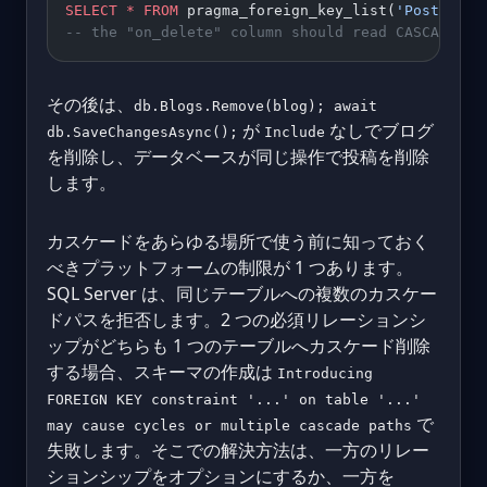
SELECT
 *
 FROM
 pragma_foreign_key_list(
'Posts'
);
-- the "on_delete" column should read CASCADE, n
その後は、
db.Blogs.Remove(blog); await
が
なしでブログ
db.SaveChangesAsync();
Include
を削除し、データベースが同じ操作で投稿を削除
します。
カスケードをあらゆる場所で使う前に知っておく
べきプラットフォームの制限が 1 つあります。
SQL Server は、同じテーブルへの複数のカスケー
ドパスを拒否します。2 つの必須リレーションシ
ップがどちらも 1 つのテーブルへカスケード削除
する場合、スキーマの作成は
Introducing
FOREIGN KEY constraint '...' on table '...'
で
may cause cycles or multiple cascade paths
失敗します。そこでの解決方法は、一方のリレー
ションシップをオプションにするか、一方を