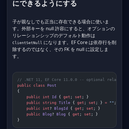
にできるようにする
子が親なしでも正当に存在できる場合に使いま
す。外部キーを null 許容にすると、オプションの
リレーションシップのデフォルト動作は
になります。EF Core は依存行を削
ClientSetNull
除するのではなく、その FK を null に設定しま
す。
// .NET 11, EF Core 11.0.0 -- optional relations
public
 class
 Post
{
    public
 int
 Id
 { 
get
; 
set
; }
    public
 string
 Title
 { 
get
; 
set
; } 
=
 ""
;
    public
 int
? 
BlogId
 { 
get
; 
set
; }           
/
    public
 Blog
? 
Blog
 { 
get
; 
set
; }
}