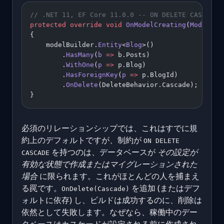
// .NET 11, EF Core 11.0.0 -- ON DELETE CASCADE 
protected
 override
 void
 OnModelCreating
(
ModelBui
{
    modelBuilder.
Entity
<
Blog
>()
        .
HasMany
(
b
 =>
 b.Posts)
        .
WithOne
(
p
 =>
 p.Blog)
        .
HasForeignKey
(
p
 =>
 p.BlogId)
        .
OnDelete
(DeleteBehavior.Cascade);
}
必須のリレーションシップでは、これはすでに規
約上のデフォルトですが、制約が
ON DELETE
を持つのは、データベースが
その設定が
CASCADE
有効な状態で作成またはマイグレーションされた
場合
に限られます。これがほとんどの人を捕まえ
る罠です。
を追加 (またはデフ
OnDelete(Cascade)
ォルトに依存) し、ビルドは成功するのに、削除は
依然として失敗します。なぜなら、稼働中のデー