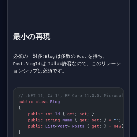
最小の再現
必須の一対多:
は多数の
を持ち、
Blog
Post
は null 非許容なので、このリレーシ
Post.BlogId
ョンシップは必須です。
// .NET 11, C# 14, EF Core 11.0.0, Microsoft.Dat
public
 class
 Blog
{
    public
 int
 Id
 { 
get
; 
set
; }
    public
 string
 Name
 { 
get
; 
set
; } 
=
 ""
;
    public
 List
<
Post
> 
Posts
 { 
get
; } 
=
 new
();
}