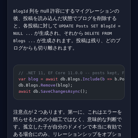
列を null 許容にするマイグレーションの
BlogId
後、投稿を読み込んだ状態でブログを削除する
と、各投稿に対して
UPDATE Posts SET BlogId =
が生成され、それから
NULL ...
DELETE FROM
が生成されます。投稿は残り、どのブ
Blogs ...
ログからも切り離されます。
// .NET 11, EF Core 11.0.0 -- posts kept, FK set
var
 blog
 =
 await
 db.Blogs.
Include
(
b
 =>
 b.Posts).
db.Blogs.
Remove
(blog);
await
 db.
SaveChangesAsync
();
注意点が 2 つあります。第一に、これはエラーを
黙らせるための小細工ではなく、意味的な判断で
す。孤立した子が自分のドメインで本当に有効で
ある場合にのみ、リレーションシップをオプショ