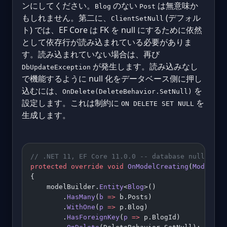
ンにしてください。
のない
は無意味か
Blog
Post
もしれません。第二に、
(デフォル
ClientSetNull
ト) では、EF Core は FK を null にするために依然
として依存行が読み込まれている必要がありま
す。読み込まれていない場合は、再び
が発生します。読み込みなし
DbUpdateException
で機能するように null 化をデータベース側に押し
込むには、
を
OnDelete(DeleteBehavior.SetNull)
設定します。これは制約に
を
ON DELETE SET NULL
生成します。
// .NET 11, EF Core 11.0.0 -- database nulls the
protected
 override
 void
 OnModelCreating
(
ModelBui
{
    modelBuilder.
Entity
<
Blog
>()
        .
HasMany
(
b
 =>
 b.Posts)
        .
WithOne
(
p
 =>
 p.Blog)
        .
HasForeignKey
(
p
 =>
 p.BlogId)