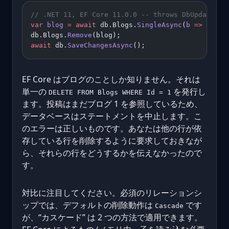
// .NET 11, EF Core 11.0.0 -- throws DbUpdateExc
var
 blog
 =
 await
 db.Blogs.
SingleAsync
(
b
 =>
 b.Id 
db.Blogs.
Remove
(blog);
await
 db.
SaveChangesAsync
();
EF Core はブログのことしか知りません。それは
単一の
を発行し
DELETE FROM Blogs WHERE Id = 1
ます。投稿はまだブログ 1 を参照しているため、
データベースはステートメントを中止します。こ
のエラーは正しいものです。あなたは他の行が依
存している行を削除するように要求しておきなが
ら、それらの行をどうするかを伝えなかったので
す。
対比に注目してください。必須のリレーションシ
ップでは、デフォルトの削除動作は
です
Cascade
が、“カスケード” は 2 つの方法で適用できます。