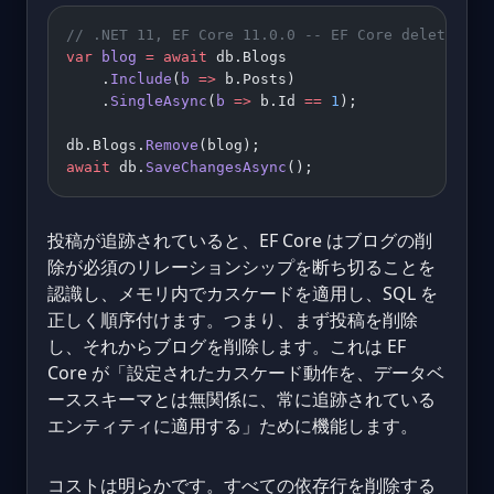
// .NET 11, EF Core 11.0.0 -- EF Core deletes po
var
 blog
 =
 await
 db.Blogs
    .
Include
(
b
 =>
 b.Posts)
    .
SingleAsync
(
b
 =>
 b.Id 
==
 1
);
db.Blogs.
Remove
(blog);
await
 db.
SaveChangesAsync
();
投稿が追跡されていると、EF Core はブログの削
除が必須のリレーションシップを断ち切ることを
認識し、メモリ内でカスケードを適用し、SQL を
正しく順序付けます。つまり、まず投稿を削除
し、それからブログを削除します。これは EF
Core が「設定されたカスケード動作を、データベ
ーススキーマとは無関係に、常に追跡されている
エンティティに適用する」ために機能します。
コストは明らかです。すべての依存行を削除する