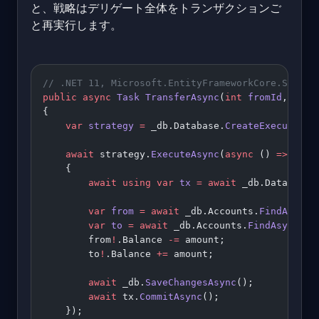
と、戦略はデリゲート全体をトランザクションご
と再実行します。
// .NET 11, Microsoft.EntityFrameworkCore.SqlSer
public
 async
 Task
 TransferAsync
(
int
 fromId
, 
int
 
{
    var
 strategy
 =
 _db.Database.
CreateExecutionS
    await
 strategy.
ExecuteAsync
(
async
 () 
=>
    {
        await
 using
 var
 tx
 =
 await
 _db.Database.
        var
 from
 =
 await
 _db.Accounts.
FindAsync
(
        var
 to
 =
 await
 _db.Accounts.
FindAsync
(to
        from
!
.Balance 
-=
 amount;
        to
!
.Balance 
+=
 amount;
        await
 _db.
SaveChangesAsync
();
        await
 tx.
CommitAsync
();
    });