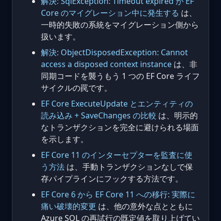
解決: SqlException: Timeout expired が EF
Core のマイグレーション中に発生する
は、
一時的失敗の系統をマイグレーション側から
扱います。
解決: ObjectDisposedException: Cannot
access a disposed context instance
は、非
同期コードを襲うもう 1 つの EF Core ライフ
サイクルの罠です。
EF Core ExecuteUpdate とエンティティの
読み込み + SaveChanges の比較
は、明示的
なトランザクションを完全に避けられる場面
を示します。
EF Core 11 のインターセプターを監査に使
う方法
は、手動トランザクションなしで保
存パイプラインにフックする方法です。
EF Core 6 から EF Core 11 への移行: 実際に
痛い破壊的変更
は、他の意外な点とともに
Azure SQL の再試行の既定値を取り上げてい