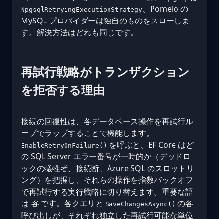
、Pomelo の
NpgsqlRetryingExecutionStrategy
MySQL プロバイダーは独自のものをスローしま
す。解決方法はどれも同じです。
再試行戦略がトランザクション
を拒否する理由
接続の回復性は、各データベース操作を再試行ル
ープでラップすることで機能します。
を呼ぶと、EF Core はど
EnableRetryOnFailure()
の SQL Server エラー番号が一時的か（デッドロ
ックの犠牲者、接続断、Azure SQL のスロットリ
ング）を把握し、それらの操作を指数バックオフ
で再試行する実行戦略に切り替えます。重要な語
は
各
です。各クエリと
の各
SaveChangesAsync()
呼び出しが、それぞれ独立した再試行可能な単位