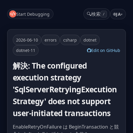
🔍
検索
Start Debugging
🌐
JA
▾
/
2026-06-10
errors
csharp
dotnet
dotnet-11
Edit on GitHub
解決: The configured
execution strategy
'SqlServerRetryingExecution
Strategy' does not support
user-initiated transactions
EnableRetryOnFailure は BeginTransaction と競