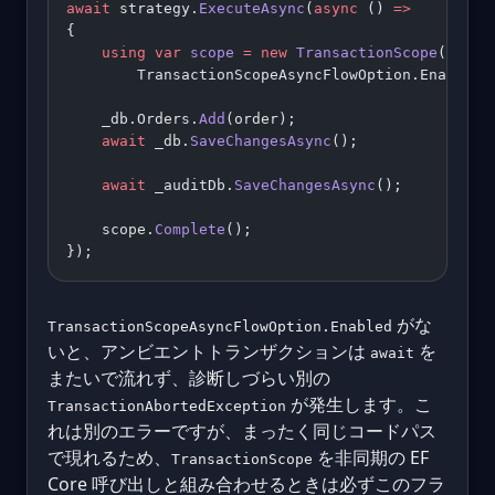
await
 strategy.
ExecuteAsync
(
async
 () 
=>
{
    using
 var
 scope
 =
 new
 TransactionScope
(
        TransactionScopeAsyncFlowOption.Enabled)
    _db.Orders.
Add
(order);
    await
 _db.
SaveChangesAsync
();
    await
 _auditDb.
SaveChangesAsync
();
    scope.
Complete
();
});
がな
TransactionScopeAsyncFlowOption.Enabled
いと、アンビエントトランザクションは
を
await
またいで流れず、診断しづらい別の
が発生します。こ
TransactionAbortedException
れは別のエラーですが、まったく同じコードパス
で現れるため、
を非同期の EF
TransactionScope
Core 呼び出しと組み合わせるときは必ずこのフラ