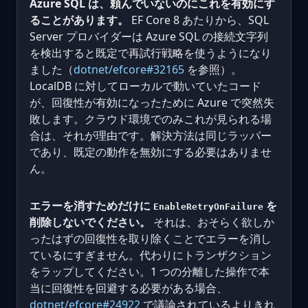
Azure SQL は、頼んでいないのにこれを有効にす
ることがあります。
EF Core 8 あたりから、SQL
Server プロバイダーは Azure SQL の接続文字列
を検出すると既定で再試行戦略を使うようになり
ました（
dotnet/efcore#32165
を参照）。
LocalDB に対してローカルで動いていたコード
が、回復性が有効になったために Azure で突然失
敗します。クラウド環境でのみこれが見られる場
合は、それが理由です。解決方法は同じラッパー
であり、既定の動作を無効にする必要はありませ
ん。
エラーを消すためだけに
を
EnableRetryOnFailure
削除しないでください。
それは、おそらく欲しか
ったはずの回復性を取り除くことでエラーを消し
ているにすぎません。代わりにトランザクション
をラップしてください。1 つの分離した操作で本
当に回復性を回避する必要がある場合、
dotnet/efcore#24922
で議論されているよりきれ