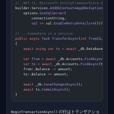
// .NET 11, Microsoft.EntityFrameworkCore.SqlSer
builder.Services.
AddDbContext
<
AppDb
>(
options
 =>
    options.
UseSqlServer
(
        connectionString,
        sql
 =>
 sql.
EnableRetryOnFailure
())); 
// 
// ...somewhere in a service:
public
 async
 Task
 TransferAsync
(
int
 fromId
, 
int
 
{
    await
 using
 var
 tx
 =
 await
 _db.Database.
Begi
    var
 from
 =
 await
 _db.Accounts.
FindAsync
(from
    var
 to
 =
 await
 _db.Accounts.
FindAsync
(toId);
    from
!
.Balance 
-=
 amount;
    to
!
.Balance 
+=
 amount;
    await
 _db.
SaveChangesAsync
();
    await
 tx.
CommitAsync
();
}
の行はトランザクショ
BeginTransactionAsync()