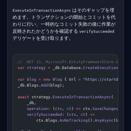
はそのギャップを埋
ExecuteInTransactionAsync
めます。トランザクションの開始とコミットを代
わりに行い、一時的なコミット失敗の後に作業が
反映されたかどうかを確認する
verifySucceeded
デリゲートを受け取ります。
// .NET 11, Microsoft.EntityFrameworkCore.SqlSer
var
 strategy
 =
 _db.Database.
CreateExecutionStrat
var
 blog
 =
 new
 Blog
 { Url 
=
 "https://startdebugg
_db.Blogs.
Add
(blog);
await
 strategy.
ExecuteInTransactionAsync
(
    _db,
    operation
: (
ctx
, 
ct
) 
=>
 ctx.
SaveChangesAsync
    verifySucceeded
: (
ctx
, 
ct
) 
=>
        ctx.Blogs.
AsNoTracking
().
AnyAsync
(
b
 =>
 b