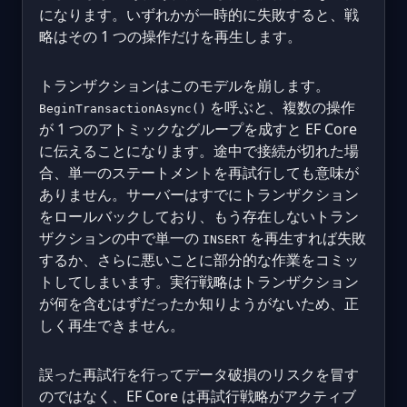
になります。いずれかが一時的に失敗すると、戦
略はその 1 つの操作だけを再生します。
トランザクションはこのモデルを崩します。
を呼ぶと、複数の操作
BeginTransactionAsync()
が 1 つのアトミックなグループを成すと EF Core
に伝えることになります。途中で接続が切れた場
合、単一のステートメントを再試行しても意味が
ありません。サーバーはすでにトランザクション
をロールバックしており、もう存在しないトラン
ザクションの中で単一の
を再生すれば失敗
INSERT
するか、さらに悪いことに部分的な作業をコミッ
トしてしまいます。実行戦略はトランザクション
が何を含むはずだったか知りようがないため、正
しく再生できません。
誤った再試行を行ってデータ破損のリスクを冒す
のではなく、EF Core は再試行戦略がアクティブ