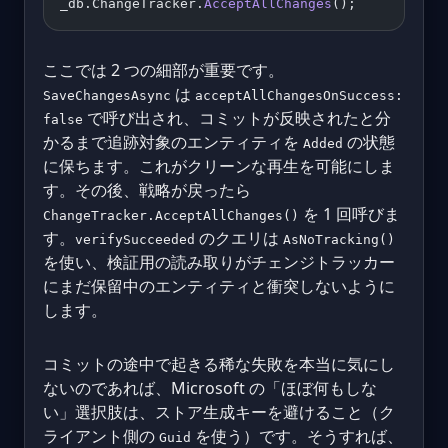
_db.ChangeTracker.
AcceptAllChanges
();
ここでは 2 つの細部が重要です。
は
SaveChangesAsync
acceptAllChangesOnSuccess:
で呼び出され、コミットが反映されたと分
false
かるまで追跡対象のエンティティを
の状態
Added
に保ちます。これがクリーンな再生を可能にしま
す。その後、戦略が戻ったら
を 1 回呼びま
ChangeTracker.AcceptAllChanges()
す。
のクエリは
verifySucceeded
AsNoTracking()
を使い、検証用の読み取りがチェンジトラッカー
にまだ保留中のエンティティと衝突しないように
します。
コミットの途中で起きる稀な失敗を本当に気にし
ないのであれば、Microsoft の「ほぼ何もしな
い」選択肢は、ストア生成キーを避けること（ク
ライアント側の
を使う）です。そうすれば、
Guid