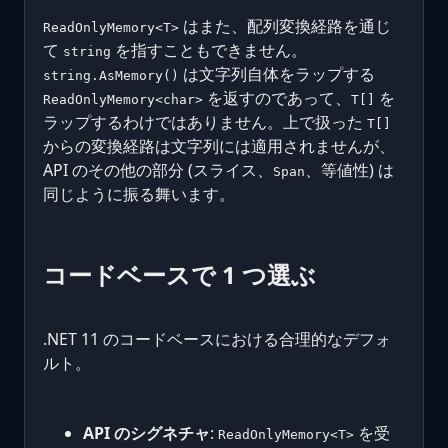
はまた、配列変換経路を通じ
ReadOnlyMemory<T>
て
を指すこともできません。
string
は文字列自体をラップする
string.AsMemory()
を返すのであって、
を
ReadOnlyMemory<char>
T[]
ラップするわけではありません。上で扱った
T[]
からの変換経路は文字列には適用されませんが、
API のその他の部分 (スライス、
、等値性) は
Span
同じように振る舞います。
コードベースで 1 つ選ぶ
.NET 11 のコードベースにおける合理的なデフォ
ルト。
API のシグネチャ
:
を受
ReadOnlyMemory<T>