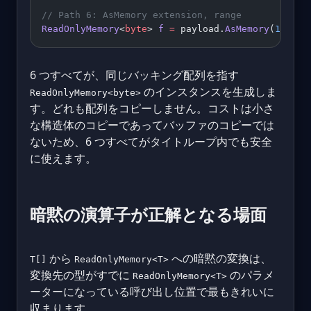
// Path 6: AsMemory extension, range
ReadOnlyMemory
<
byte
> 
f
 =
 payload.
AsMemory
(
1
..
4
);
6 つすべてが、同じバッキング配列を指す
のインスタンスを生成しま
ReadOnlyMemory<byte>
す。どれも配列をコピーしません。コストは小さ
な構造体のコピーであってバッファのコピーでは
ないため、6 つすべてがタイトループ内でも安全
に使えます。
暗黙の演算子が正解となる場面
から
への暗黙の変換は、
T[]
ReadOnlyMemory<T>
変換先の型がすでに
のパラメ
ReadOnlyMemory<T>
ーターになっている呼び出し位置で最もきれいに
収まります。