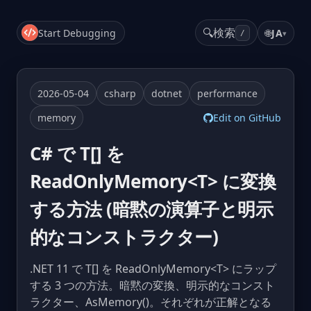
🔍
検索
Start Debugging
🌐
JA
▾
/
2026-05-04
csharp
dotnet
performance
memory
Edit on GitHub
C# で T[] を
ReadOnlyMemory<T> に変換
する方法 (暗黙の演算子と明示
的なコンストラクター)
.NET 11 で T[] を ReadOnlyMemory<T> にラップ
する 3 つの方法。暗黙の変換、明示的なコンスト
ラクター、AsMemory()。それぞれが正解となる