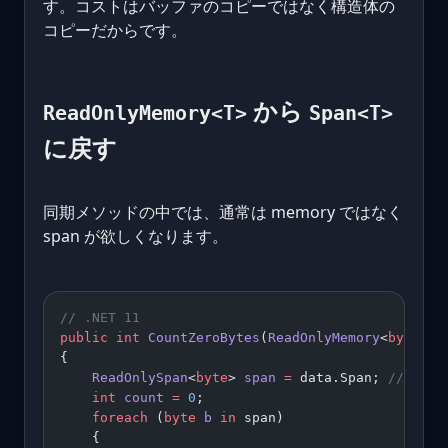
す。コストはバッファのコピーではなく構造体の
コピーだからです。
から
ReadOnlyMemory<T>
Span<T>
に戻す
同期メソッドの中では、通常は memory ではなく
span が欲しくなります。
// .NET 11
public
 int
 CountZeroBytes
(
ReadOnlyMemory
<
byte
> 
d
{
    ReadOnlySpan
<
byte
> 
span
 =
 data.Span; 
// allo
    int
 count
 =
 0
;
    foreach
 (
byte
 b
 in
 span)
    {