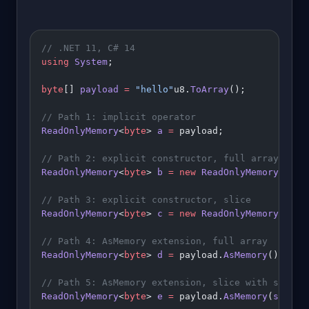
// .NET 11, C# 14
using
 System
;
byte
[] 
payload
 =
 "hello"
u8.
ToArray
();
// Path 1: implicit operator
ReadOnlyMemory
<
byte
> 
a
 =
 payload;
// Path 2: explicit constructor, full array
ReadOnlyMemory
<
byte
> 
b
 =
 new
 ReadOnlyMemory
<
byte
// Path 3: explicit constructor, slice
ReadOnlyMemory
<
byte
> 
c
 =
 new
 ReadOnlyMemory
<
byte
// Path 4: AsMemory extension, full array
ReadOnlyMemory
<
byte
> 
d
 =
 payload.
AsMemory
();
// Path 5: AsMemory extension, slice with start 
ReadOnlyMemory
<
byte
> 
e
 =
 payload.
AsMemory
(
start
: