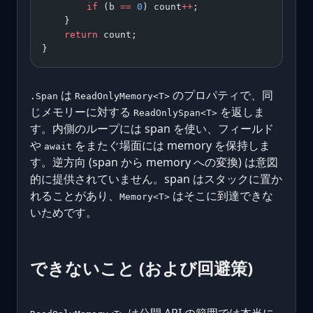
        if
 (b 
==
 0
) count
++
;
    }
    return
 count;
}
は
のプロパティで、同
.Span
ReadOnlyMemory<T>
じメモリーに対する
を返しま
ReadOnlySpan<T>
す。内側のループには span を使い、フィールド
や
をまたぐ場面には memory を保持しま
await
す。逆方向 (span から memory への変換) は意図
的に提供されていません。span はスタックに置か
れることがあり、
はそこに到達できな
Memory<T>
いためです。
できないこと (および回避策)