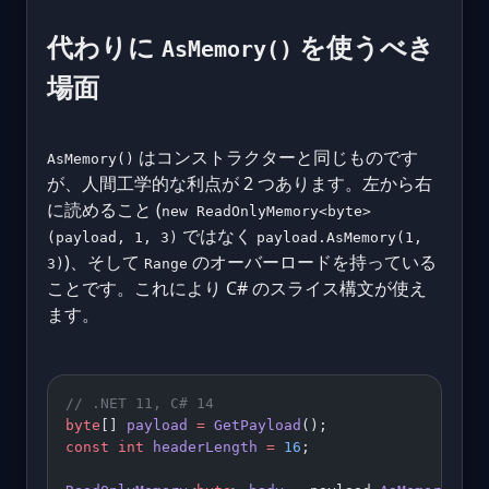
代わりに
を使うべき
AsMemory()
場面
はコンストラクターと同じものです
AsMemory()
が、人間工学的な利点が 2 つあります。左から右
に読めること (
new ReadOnlyMemory<byte>
ではなく
(payload, 1, 3)
payload.AsMemory(1,
)、そして
のオーバーロードを持っている
3)
Range
ことです。これにより C# のスライス構文が使え
ます。
// .NET 11, C# 14
byte
[] 
payload
 =
 GetPayload
();
const
 int
 headerLength
 =
 16
;