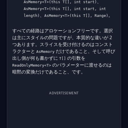
、
AsMemory<T>(this T[], int start)
AsMemory<T>(this T[], int start, int
、
。
length)
AsMemory<T>(this T[], Range)
すべての経路はアロケーションフリーです。選択
は主にスタイルの問題ですが、本質的な違いが 2
つあります。スライスを受け付けるのはコンスト
ラクターと
だけであること、そして呼び
AsMemory
出し側が何も書かずに
の引数を
T[]
のパラメーターに渡せるのは
ReadOnlyMemory<T>
暗黙の変換だけであること、です。
ADVERTISEMENT