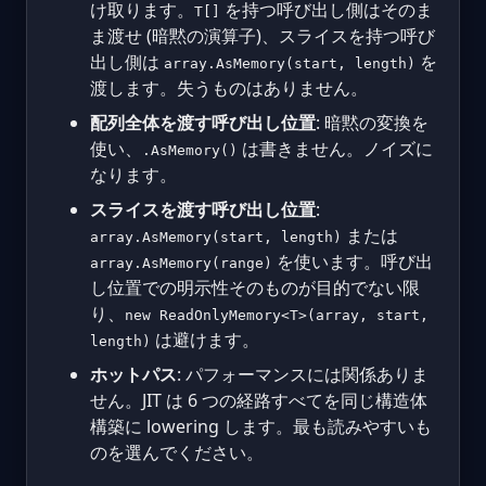
け取ります。
を持つ呼び出し側はそのま
T[]
ま渡せ (暗黙の演算子)、スライスを持つ呼び
出し側は
を
array.AsMemory(start, length)
渡します。失うものはありません。
配列全体を渡す呼び出し位置
: 暗黙の変換を
使い、
は書きません。ノイズに
.AsMemory()
なります。
スライスを渡す呼び出し位置
:
または
array.AsMemory(start, length)
を使います。呼び出
array.AsMemory(range)
し位置での明示性そのものが目的でない限
り、
new ReadOnlyMemory<T>(array, start,
は避けます。
length)
ホットパス
: パフォーマンスには関係ありま
せん。JIT は 6 つの経路すべてを同じ構造体
構築に lowering します。最も読みやすいも
のを選んでください。