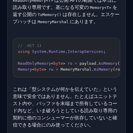
は公開 API の範囲では本当に
ReadOnlyMemory<T>
読み取り専用です。基になる可変の
を
Memory<T>
返す公開の
は存在しません。エスケー
ToMemory()
プハッチは
にあります。
MemoryMarshal
// .NET 11
using
 System
.
Runtime
.
InteropServices
;
ReadOnlyMemory
<
byte
> 
ro
 =
 payload.
AsMemory
();
Memory
<
byte
> 
rw
 =
 MemoryMarshal.
AsMemory
(ro);
これは「型システムが何かを伝えていた」という
意味で安全ではありません。たとえばユニットテ
スト内や、バッファを末端まで所有しているコー
ド内など、いま破ろうとしている読み取り専用の
契約に他のコンシューマーが依存していないと確
信できる場合にのみ使ってください。