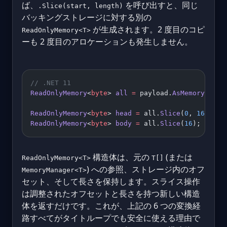
ば、
を呼び出すと、同じ
.Slice(start, length)
バッキングストレージに対する別の
が生成されます。2 度目のコピ
ReadOnlyMemory<T>
ーも 2 度目のアロケーションも発生しません。
// .NET 11
ReadOnlyMemory
<
byte
> 
all
 =
 payload.
AsMemory
();
ReadOnlyMemory
<
byte
> 
head
 =
 all.
Slice
(
0
, 
16
);
ReadOnlyMemory
<
byte
> 
body
 =
 all.
Slice
(
16
);
構造体は、元の
(または
ReadOnlyMemory<T>
T[]
) への参照、ストレージ内のオフ
MemoryManager<T>
セット、そして長さを保持します。スライス操作
は調整されたオフセットと長さを持つ新しい構造
体を返すだけです。これが、上記の 6 つの変換経
路すべてがタイトループでも安全に使える理由で