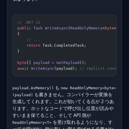
// .NET 11
public
 Task
 WriteAsync
(
ReadOnlyMemory
<
byte
> 
data
{
    // ...
    return
 Task.CompletedTask;
}
byte
[] 
payload
 =
 GetPayload
();
await
 WriteAsync
(payload); 
// implicit conversio
も
payload.AsMemory()
new ReadOnlyMemory<byte>
も書きません。コンパイラーが変換を
(payload)
生成してくれます。これが効いてくる点が 2 つあ
ります。ホットなコードで呼び出し位置が読みや
すいまま保てること、そして API 側が
を受け取れるようになり、す
ReadOnlyMemory<T>