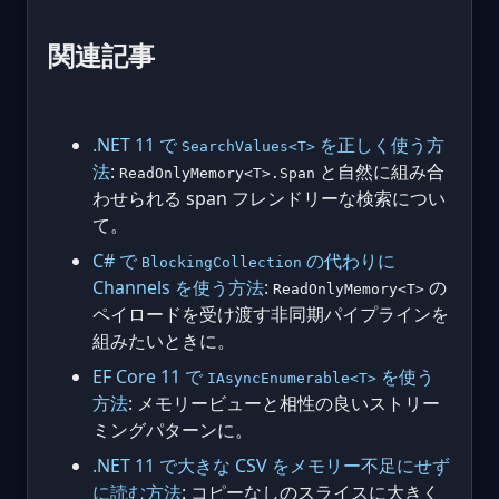
関連記事
.NET 11 で
を正しく使う方
SearchValues<T>
法
:
と自然に組み合
ReadOnlyMemory<T>.Span
わせられる span フレンドリーな検索につい
て。
C# で
の代わりに
BlockingCollection
Channels を使う方法
:
の
ReadOnlyMemory<T>
ペイロードを受け渡す非同期パイプラインを
組みたいときに。
EF Core 11 で
を使う
IAsyncEnumerable<T>
方法
: メモリービューと相性の良いストリー
ミングパターンに。
.NET 11 で大きな CSV をメモリー不足にせず
に読む方法
: コピーなしのスライスに大きく