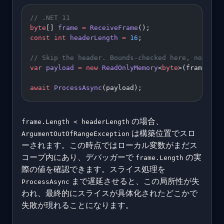
// .NET 11
byte
[] 
frame
 =
 ReceiveFrame
();
const
 int
 headerLength
 =
 16
;
// Skip the header. Bounds-checked here, not whe
var
 payload
 =
 new
 ReadOnlyMemory
<
byte
>(frame, he
await
 ProcessAsync
(payload);
の場合、
frame.Length < headerLength
は構築位置でスロ
ArgumentOutOfRangeException
ーされます。この時点ではローカル変数がまだス
コープ内にあり、デバッガーで
の実
frame.Length
際の値を確認できます。スライス処理を
まで遅延させると、この局所性が失
ProcessAsync
われ、最終的にスライスが具体化されたどこかで
失敗が現れることになります。