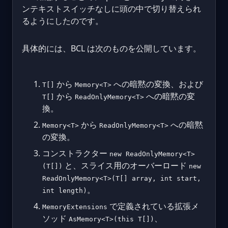
ンテキストスイッチなしに頭の中で切り替えられ
るようにしたのです。
具体的には、BCL は次のものを公開しています。
から
への暗黙の変換、および
T[]
Memory<T>
から
への暗黙の変
T[]
ReadOnlyMemory<T>
換。
から
への暗黙
Memory<T>
ReadOnlyMemory<T>
の変換。
コンストラクター
new ReadOnlyMemory<T>
と、スライス用のオーバーロード
(T[])
new
ReadOnlyMemory<T>(T[] array, int start,
。
int length)
で定義されている拡張メ
MemoryExtensions
ソッド
、
AsMemory<T>(this T[])