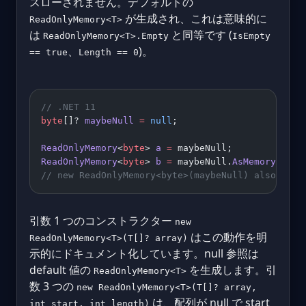
スローされません。デフォルトの
が生成され、これは意味的に
ReadOnlyMemory<T>
は
と同等です (
ReadOnlyMemory<T>.Empty
IsEmpty
、
)。
== true
Length == 0
// .NET 11
byte
[]? 
maybeNull
 =
 null
;
ReadOnlyMemory
<
byte
> 
a
 =
 maybeNull;            
/
ReadOnlyMemory
<
byte
> 
b
 =
 maybeNull.
AsMemory
(); 
/
// new ReadOnlyMemory<byte>(maybeNull) also retu
引数 1 つのコンストラクター
new
はこの動作を明
ReadOnlyMemory<T>(T[]? array)
示的にドキュメント化しています。null 参照は
default 値の
を生成します。引
ReadOnlyMemory<T>
数 3 つの
new ReadOnlyMemory<T>(T[]? array,
は、配列が null で start
int start, int length)