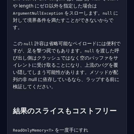
や length にゼロ以外を指定した場合は
をスローします。
に
ArgumentNullException
null
対して境界条件を満たすことができないからで
す。
この
許容は省略可能なペイロードには便利で
null
すが、足を撃つ罠でもあります。
を渡した呼
null
び出し側はクラッシュではなく空のバッファをサ
イレントに受け取ることになり、上流のバグを覆
い隠してしまう可能性があります。メソッドが配
列の非 null に依存しているなら、ラップする前に
検証してください。
結果のスライスもコストフリー
を一度手にすれ
ReadOnlyMemory<T>