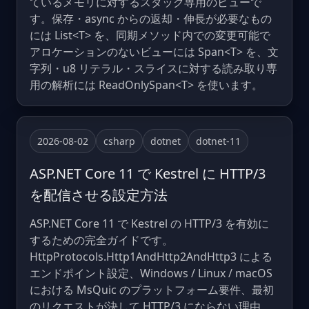
ているメモリに対するスタック専用のビューで
す。保存・async からの返却・伸長が必要なもの
には List<T> を、同期メソッド内での変更可能で
アロケーションのないビューには Span<T> を、文
字列・u8 リテラル・スライスに対する読み取り専
用の解析には ReadOnlySpan<T> を使います。
2026-08-02
csharp
dotnet
dotnet-11
ASP.NET Core 11 で Kestrel に HTTP/3
を配信させる設定方法
ASP.NET Core 11 で Kestrel の HTTP/3 を有効に
するための完全ガイドです。
HttpProtocols.Http1AndHttp2AndHttp3 による
エンドポイント設定、Windows / Linux / macOS
における MsQuic のプラットフォーム要件、最初
のリクエストが決して HTTP/3 にならない理由、