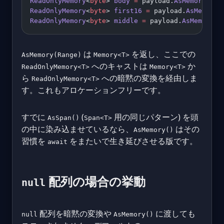
ReadOnlyMemory
<
byte
> 
body
 =
 payload.
AsMemory
(hea
ReadOnlyMemory
<
byte
> 
first16
 =
 payload.
AsMemory
(
ReadOnlyMemory
<
byte
> 
middle
 =
 payload.
AsMemory
(
8
は
を返し、ここでの
AsMemory(Range)
Memory<T>
へのキャストは
か
ReadOnlyMemory<T>
Memory<T>
ら
への暗黙の変換を経由しま
ReadOnlyMemory<T>
す。これもアロケーションフリーです。
すでに
(
用の同じパターン) を頭
AsSpan()
Span<T>
の中に染み込ませているなら、
はその
AsMemory()
習慣を
をまたいで生き延びさせる版です。
await
配列の場合の挙動
null
配列を暗黙の変換や
に渡しても
null
AsMemory()