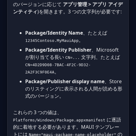
のバージョンに応じて
アプリ管理 > アプリ アイデ
ンティティ
)を開きます。3 つの文字列が必要です:
Package/Identity Name
、たとえば
。
12345Contoso.MyMauiApp
Package/Identity Publisher
、Microsoft
が割り当てる長い
文字列、たとえば
CN=...
CN=4D2D9D08-7BAC-4F2C-9D32-
。
2A2F3C9F0E4A
Package/Publisher display name
、Store
のリスティングに表示される人間が読める形
式のバージョン。
これらの 3 つの値は、
に逐語
Platforms/Windows/Package.appxmanifest
的に着地する必要があります。MAUI テンプレー
トには
の
Name="maui-package-name-placeholder"