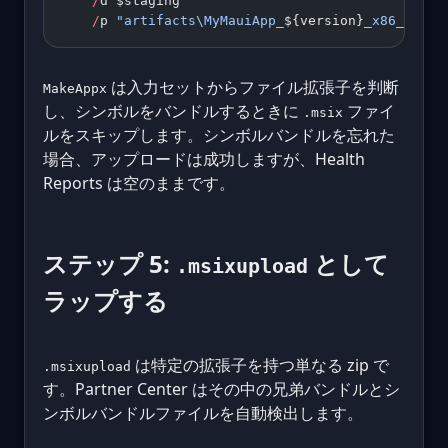
    /
d $staging 
`
    /
p 
"artifacts\MyMauiApp_
${version}
_x86_x64_a
は入力セットからファイル拡張子を判断
MakeAppx
し、シンボルをバンドルするときに
ファイ
.msix
ルをスキップします。シンボルバンドルを忘れた
場合、アップロードは成功しますが、Health
Reports は空のままです。
ステップ 5:
として
.msixupload
ラップする
は特定の拡張子を持つ単なる zip で
.msixupload
す。Partner Center はその中の兄弟バンドルとシ
ンボルバンドルファイルを自動検出します。