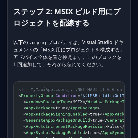
ステップ 2: MSIX ビルド用にプ
ロジェクトを配線する
以下の
プロパティは、Visual Studio ドキ
.csproj
ュメントの「MSIX 用にプロジェクトを構成する」
アドバイス全体を置き換えます。このブロックを
1 回追加して、それから忘れてください。
<!-- MyMauiApp.csproj, .NET MAUI 11.0.0 on .NET 
<
PropertyGroup
 Condition
=
"$([MSBuild]::GetTarget
  <
WindowsPackageType
>MSIX</
WindowsPackageType
>
  <
AppxPackage
>true</
AppxPackage
>
  <
AppxPackageSigningEnabled
>true</
AppxPackageSi
  <
GenerateAppxPackageOnBuild
>true</
GenerateAppx
  <
AppxAutoIncrementPackageRevision
>False</
AppxA
  <
AppxSymbolPackageEnabled
>true</
AppxSymbolPack