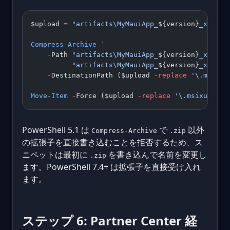
$upload 
=
 "artifacts\MyMauiApp_
${version}
_x86_x6
Compress-Archive
 `
    -
Path 
"artifacts\MyMauiApp_
${version}
_x86_x6
          "artifacts\MyMauiApp_
${version}
_x86_x6
    -
DestinationPath ($upload 
-replace
 '\.msixup
Move-Item
 -
Force ($upload 
-replace
 '\.msixupload
PowerShell 5.1 は
で
以外
Compress-Archive
.zip
の拡張子を直接書き込むことを拒否するため、ス
ニペットは最初に
を書き込んで名前を変更し
.zip
ます。PowerShell 7.4+ は拡張子を直接受け入れ
ます。
ステップ 6: Partner Center 経