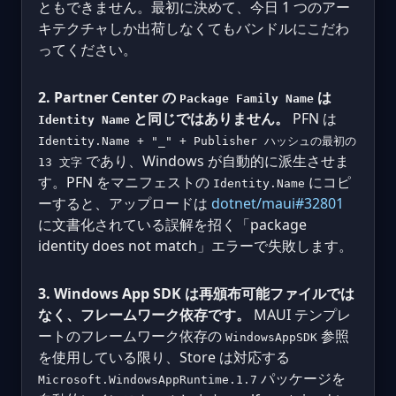
ともできません。最初に決めて、今日 1 つのアー
キテクチャしか出荷しなくてもバンドルにこだわ
ってください。
2. Partner Center の
は
Package Family Name
と同じではありません。
PFN は
Identity Name
Identity.Name + "_" + Publisher ハッシュの最初の
であり、Windows が自動的に派生させま
13 文字
す。PFN をマニフェストの
にコピ
Identity.Name
ーすると、アップロードは
dotnet/maui#32801
に文書化されている誤解を招く「package
identity does not match」エラーで失敗します。
3. Windows App SDK は再頒布可能ファイルでは
なく、フレームワーク依存です。
MAUI テンプレ
ートのフレームワーク依存の
参照
WindowsAppSDK
を使用している限り、Store は対応する
パッケージを
Microsoft.WindowsAppRuntime.1.7