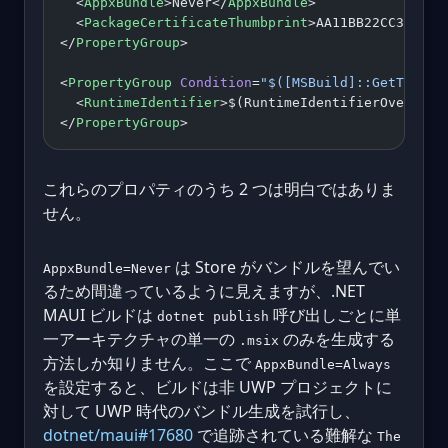
  <
AppxBundle
>Never</
AppxBundle
>
  <
PackageCertificateThumbprint
>AA11BB22CC33DD44
</
PropertyGroup
>
<
PropertyGroup
 Condition
=
"$([MSBuild]::GetTarget
  <
RuntimeIdentifier
>$(RuntimeIdentifierOverride
</
PropertyGroup
>
これらのプロパティのうち 2 つは明白ではありま
せん。
は Store がバンドルを望んでい
AppxBundle=Never
るため間違っているように見えますが、.NET
MAUI ビルドは
呼び出しごとに単
dotnet publish
一アーキテクチャの単一の
のみを生成する
.msix
方法しか知りません。ここで
AppxBundle=Always
を設定すると、ビルドは非 UWP プロジェクトに
対して UWP 時代のバンドル生成を試行し、
dotnet/maui#17680
で追跡されている難解な
The