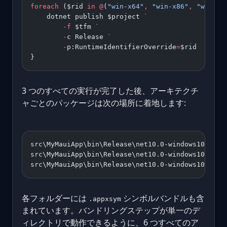
foreach
 ($rid 
in
 @
(
"win-x64"
,
 "win-x86"
,
 "win-ar
    dotnet publish $project 
`
        -f
 $tfm 
`
        -
c Release 
`
        -
p:RuntimeIdentifierOverride
=
$rid
}
3 つのすべての実行が完了した後、アーキテクチ
ャごとのパッケージは次の場所に着地します:
src\MyMauiApp\bin\Release\net10.0-windows10.0.19
src\MyMauiApp\bin\Release\net10.0-windows10.0.19
src\MyMauiApp\bin\Release\net10.0-windows10.0.19
各フォルダーには
シンボルバンドルも含
.appxsym
まれています。バンドリングステップが単一のデ
ィレクトリで動作できるように、6 つすべてのア