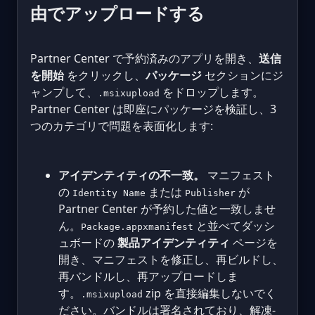
由でアップロードする
Partner Center で予約済みのアプリを開き、
送信
を開始
をクリックし、
パッケージ
セクションにジ
ャンプして、
をドロップします。
.msixupload
Partner Center は即座にパッケージを検証し、3
つのカテゴリで問題を表面化します:
アイデンティティの不一致。
マニフェスト
の
または
が
Identity Name
Publisher
Partner Center が予約した値と一致しませ
ん。
と並べてダッシ
Package.appxmanifest
ュボードの
製品アイデンティティ
ページを
開き、マニフェストを修正し、再ビルドし、
再バンドルし、再アップロードしま
す。
zip を直接編集しないでく
.msixupload
ださい。バンドルは署名されており、解凍-