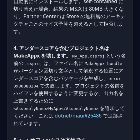
自動的にインストールします。self-contained に
切り替えた場合、結果の MSIX は 80MB 大きくな
り、Partner Center は Store の無料層のアーキテ
クチャごとのサイズ予算を超えるとして拒否しま
す。
4. アンダースコアを含むプロジェクト名は
MakeAppx を壊します。
という名
My_App.csproj
前の
は、ファイル名に
.csproj
MakeAppx bundle
がバージョン区切り文字として解釈する位置にア
ンダースコアを含むパッケージを生成し、
error
で失敗します。プロジェクトの名前を
0x80080204
ハイフンを使用するように変更するか、出力名を
上書きするために
を追加して
<AssemblyName>MyApp</AssemblyName>
ください。これは
dotnet/maui#26486
で追跡さ
れています。
5.
サフィックスは本物です。