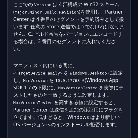
ここでの
は 4 部構成の Win32 スキーム
Version
(
)を使用し、Partner
Major.Minor.Build.Revision
Center は 4 番目のセグメントを予約済みとして扱
います: 任意の Store 送信では
でなければなりま
0
せん。CI ビルド番号をバージョンにエンコードす
る場合は、3 番目のセグメントに入れてくださ
い。
マニフェスト内にいる間に、
を
に設定
<TargetDeviceFamily>
Windows.Desktop
し、
を
(Windows App
MinVersion
10.0.17763.0
SDK 1.7 の下限)に、
を実際にテ
MaxVersionTested
ストしたものと一致するように設定します。
を高すぎる値に設定すると、
MaxVersionTested
Partner Center は送信を追加の認証用にフラグを
立てます。低すぎると、Windows はより新しい
OS バージョンへのインストールを拒否します。