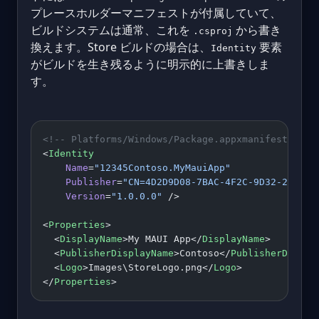
プレースホルダーマニフェストが付属していて、
ビルドシステムは通常、これを
から書き
.csproj
換えます。Store ビルドの場合は、
要素
Identity
がビルドを生き残るように明示的に上書きしま
す。
<!-- Platforms/Windows/Package.appxmanifest, .NE
<
Identity
    Name
=
"12345Contoso.MyMauiApp"
    Publisher
=
"CN=4D2D9D08-7BAC-4F2C-9D32-2A2F3C
    Version
=
"1.0.0.0"
 />
<
Properties
>
  <
DisplayName
>My MAUI App</
DisplayName
>
  <
PublisherDisplayName
>Contoso</
PublisherDispla
  <
Logo
>Images\StoreLogo.png</
Logo
>
</
Properties
>