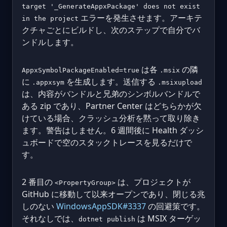
target '_GenerateAppxPackage' does not exist
エラーを発生させます。アーキテ
in the project
クチャごとにビルドし、次のステップで自分でバ
ンドルします。
は各
の隣
AppxSymbolPackageEnabled=true
.msix
に
を生成します。送信する
.appxsym
.msixupload
は、内容がバンドルと兄弟のシンボルバンドルで
ある zip であり、Partner Center はどちらかが欠
けている場合、クラッシュ分析を黙って取り除き
ます。警告はしません。6 週間後に Health ダッシ
ュボードで空のスタックトレースを見るだけで
す。
2 番目の
は、プロジェクトが
<PropertyGroup>
GitHub に移動して以来オープンであり、閉じる兆
しのない
WindowsAppSDK#3337
の回避策です。
それなしでは、
は MSIX ターゲッ
dotnet publish