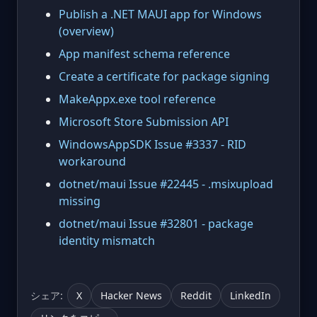
Publish a .NET MAUI app for Windows
(overview)
App manifest schema reference
Create a certificate for package signing
MakeAppx.exe tool reference
Microsoft Store Submission API
WindowsAppSDK Issue #3337 - RID
workaround
dotnet/maui Issue #22445 - .msixupload
missing
dotnet/maui Issue #32801 - package
identity mismatch
シェア:
X
Hacker News
Reddit
LinkedIn