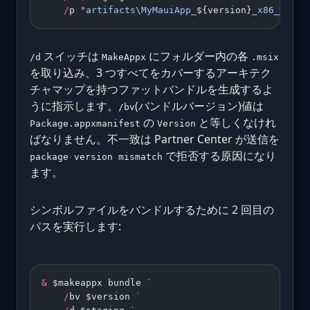
    /
p 
"artifacts\MyMauiApp_
${version}
_x86_x64_a
スイッチは
にフォルダー内の各
/d
MakeAppx
.msix
を取り込み、3 つすべてをカバーするアーキテク
チャマップを持つファットバンドルを生成するよ
うに指示します。
(バンドルバージョン)値は
/bv
の
と等しくなけれ
Package.appxmanifest
Version
ばなりません。不一致は Partner Center が送信を
で拒否する原因になり
package version mismatch
ます。
シンボルファイルをバンドルするために 2 回目の
パスを実行します:
&
 $makeappx bundle 
`
    /
bv $version 
`