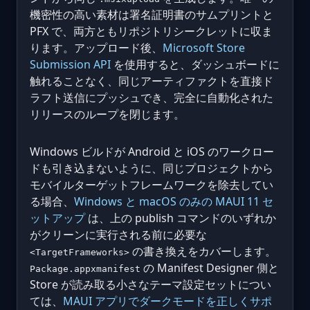
機密性の高い素材は署名証明書のサムプリントと
PFX で、両方ともリポジトリシークレットに収ま
ります。アップロード後、
Microsoft Store
Submission API
を使用すると、ダッシュボードに
触れることなく、同じアーティファクトを直接ド
ラフト送信にプッシュでき、完全に自動化された
リリースのループを閉じます。
Windows ビルドが Android と iOS のワークロー
ドも引き込まないように、同じプロジェクトから
モバイルターゲットフレームワークを除去してい
る場合、
Windows と macOS のみの MAUI 11 セ
ットアップ
は、上の publish コマンドのいずれか
がクリーンに実行される前に必要な
の書き換えをカバーします。
<TargetFrameworks>
の Manifest Designer 側と
Package.appxmanifest
Store が読み取る小さなテーマ設定セットについ
ては、
MAUI アプリでダークモードを正しくサポ