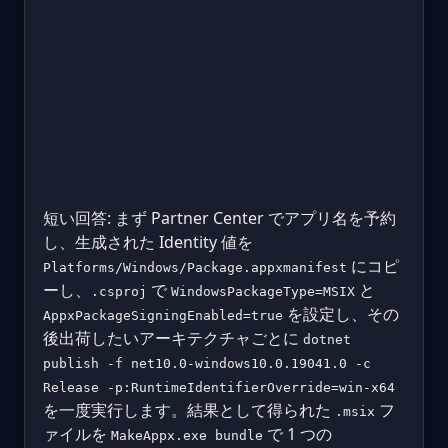
短い回答: まず Partner Center でアプリ名を予約
し、生成された Identity 値を
にコピ
Platforms/Windows/Package.appxmanifest
ーし、
で
と
.csproj
WindowsPackageType=MSIX
を設定し、その
AppxPackageSigningEnabled=true
後出荷したいアーキテクチャごとに
dotnet
publish -f net10.0-windows10.0.19041.0 -c
Release -p:RuntimeIdentifierOverride=win-x64
を一度実行します。結果として得られた
フ
.msix
ァイルを
で 1 つの
MakeAppx.exe bundle