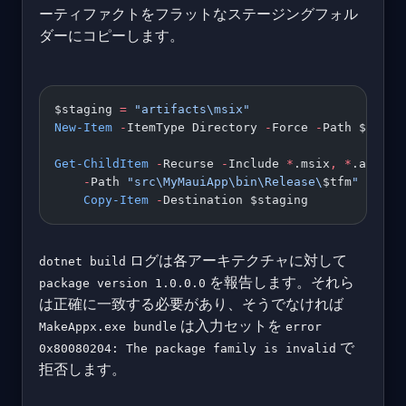
ーティファクトをフラットなステージングフォル
ダーにコピーします。
$staging 
=
 "artifacts\msix"
New-Item
 -
ItemType Directory 
-
Force 
-
Path $stagi
Get-ChildItem
 -
Recurse 
-
Include 
*
.msix
,
 *
.appxsy
    -
Path 
"src\MyMauiApp\bin\Release\
$tfm
"
 |
    Copy-Item
 -
Destination $staging
ログは各アーキテクチャに対して
dotnet build
を報告します。それら
package version 1.0.0.0
は正確に一致する必要があり、そうでなければ
は入力セットを
MakeAppx.exe bundle
error
で
0x80080204: The package family is invalid
拒否します。