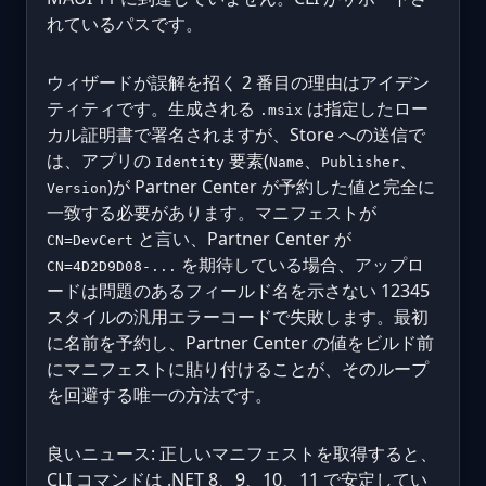
れているパスです。
ウィザードが誤解を招く 2 番目の理由はアイデン
ティティです。生成される
は指定したロー
.msix
カル証明書で署名されますが、Store への送信で
は、アプリの
要素(
、
、
Identity
Name
Publisher
)が Partner Center が予約した値と完全に
Version
一致する必要があります。マニフェストが
と言い、Partner Center が
CN=DevCert
を期待している場合、アップロ
CN=4D2D9D08-...
ードは問題のあるフィールド名を示さない 12345
スタイルの汎用エラーコードで失敗します。最初
に名前を予約し、Partner Center の値をビルド前
にマニフェストに貼り付けることが、そのループ
を回避する唯一の方法です。
良いニュース: 正しいマニフェストを取得すると、
CLI コマンドは .NET 8、9、10、11 で安定してい