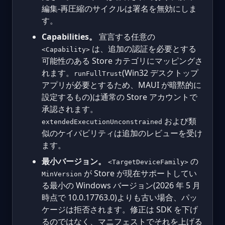
編集-再圧縮のサイクルは署名を無効にしま
す。
Capabilities。
宣言する任意の
は、追加の認証を必要とする
<Capability>
可能性のある Store カテゴリにマッピングさ
れます。
(Win32 デスクトップ
runFullTrust
アプリが必要とするため、MAUI が暗黙的に
設定するもの)は通常の Store アカウントで
承認されます。
および類
extendedExecutionUnconstrained
似のケイパビリティは追加のレビューを受け
ます。
最小バージョン。
の
<TargetDeviceFamily>
が Store が現在サポートしてい
MinVersion
る最小の Windows バージョン(2026 年 5 月
時点で 10.0.17763.0)よりも古い場合、パッ
ケージは拒否されます。修正は SDK を下げ
るのではなく、マニフェストでそれを上げる