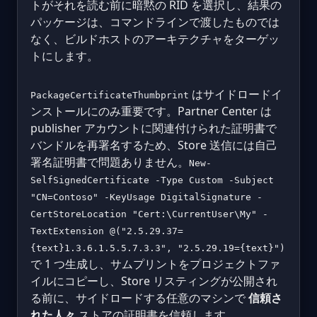
トがそれを読む前に暗黙の RID を選択し、結果の
パッケージは、コマンドラインで渡したものでは
なく、ビルドホストのアーキテクチャをターゲッ
トにします。
はサイドロードイ
PackageCertificateThumbprint
ンストールにのみ重要です。Partner Center は
publisher アカウントに関連付けられた証明書で
バンドルを再署名するため、Store 送信には自己
署名証明書で問題ありません。
New-
SelfSignedCertificate -Type Custom -Subject
"CN=Contoso" -KeyUsage DigitalSignature -
CertStoreLocation "Cert:\CurrentUser\My" -
TextExtension @("2.5.29.37=
{text}1.3.6.1.5.5.7.3.3", "2.5.29.19={text}")
で 1 つ生成し、サムプリントをプロジェクトファ
イルにコピーし、Store リスティングが公開され
る前に、サイドロードする任意のマシンで
信頼さ
れた人々
ストアの証明書を信頼します。