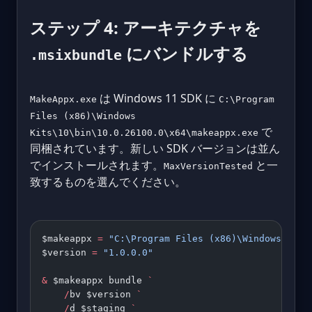
ステップ 4: アーキテクチャを
にバンドルする
.msixbundle
は Windows 11 SDK に
MakeAppx.exe
C:\Program
Files (x86)\Windows
で
Kits\10\bin\10.0.26100.0\x64\makeappx.exe
同梱されています。新しい SDK バージョンは並ん
でインストールされます。
と一
MaxVersionTested
致するものを選んでください。
$makeappx 
=
 "C:\Program Files (x86)\Windows Kits
$version 
=
 "1.0.0.0"
&
 $makeappx bundle 
`
    /
bv $version 
`
    /
d $staging 
`