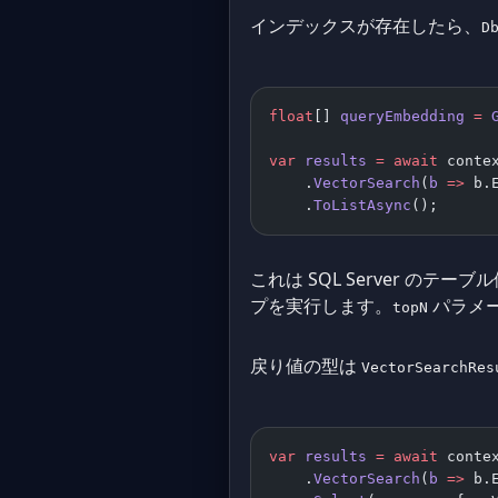
インデックスが存在したら、
D
float
[] 
queryEmbedding
 =
 
var
 results
 =
 await
 conte
    .
VectorSearch
(
b
 =>
 b.
    .
ToListAsync
();
これは SQL Server のテー
プを実行します。
パラメ
topN
戻り値の型は
VectorSearchRes
var
 results
 =
 await
 conte
    .
VectorSearch
(
b
 =>
 b.