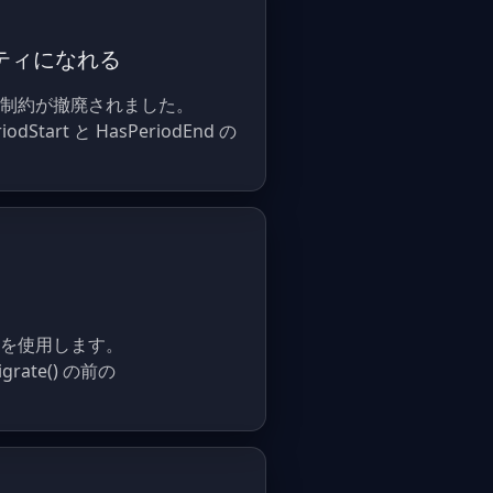
ロパティになれる
プロパティ制約が撤廃されました。
tart と HasPeriodEnd の
t を使用します。
grate() の前の