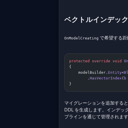
ベクトルインデッ
で希望する距
OnModelCreating
protected
 override
 void
 O
{
    modelBuilder.
Entity
<
B
        .
HasVectorIndex
(
b
}
マイグレーションを追加すると、EF 
DDL を生成します。インデッ
プラインを通じて管理されま