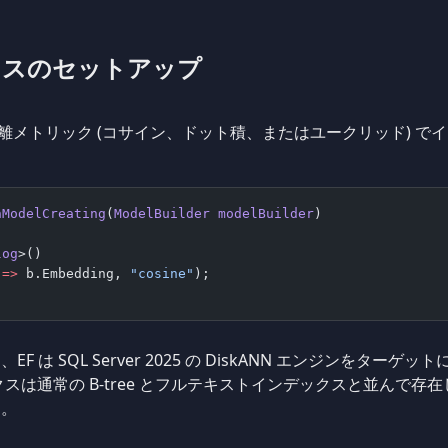
クスのセットアップ
離メトリック (コサイン、ドット積、またはユークリッド) で
nModelCreating
(
ModelBuilder
 modelBuilder
)
log
>()
 =>
 b.Embedding, 
"cosine"
);
は SQL Server 2025 の DiskANN エンジンをターゲッ
クスは通常の B-tree とフルテキストインデックスと並んで
す。