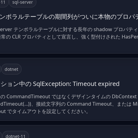
-11
sql-server
view 4: テンポラルテーブルの期間列がついに本物のプ
4 で SQL Server テンポラルテーブルに対する長年の shadow 
nd を通常の CLR プロパティとして宣言し、強く型付けされた HasPeriodS
dotnet
ョン中の SqlException: Timeout expired
ommandTimeout ではなくデザインタイムの DbContex
mandTimeout(...))、接続文字列の Command Timeout、または Mi
dTimeout でタイムアウトを設定してください。
dotnet-11