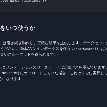
Value.Name, r.Distance })
ちらをいつ使うか
は引き続き動作し、正確な結果を提供します。データセット
)
ださい。DiskANN インデックスを伴う
は少
VectorSearch()
に良いスループットを得られます。
 とレコメンデーションのワークロードは近似パスを望んでいま
ne、pgvector) にオフロードしていた場合、これはすでに実行している
ようになります。