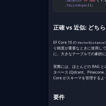
    .
Select
(
r
 =>
 new
 { r.
    .
ToListAsync
();
正確 vs 近似: ど
EF Core 10 の
VectorDistance(
り精度が重要なときに使用してく
に、大きなテーブルでの劇的
実際には、ほとんどの RAG
タベース (Qdrant、Pineco
Core がスキーマを管理する
要件