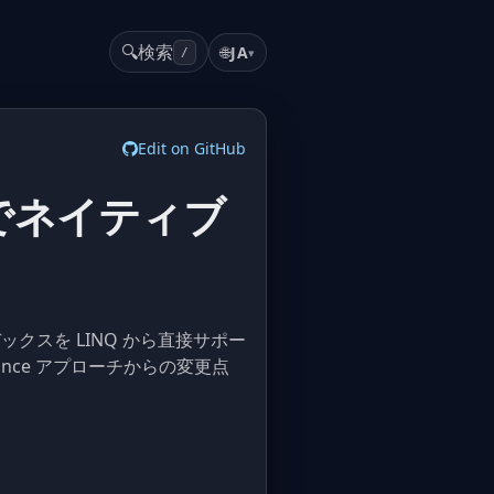
🔍
検索
🌐
JA
▾
/
Edit on GitHub
クスでネイティブ
クトルインデックスを LINQ から直接サポー
tance アプローチからの変更点