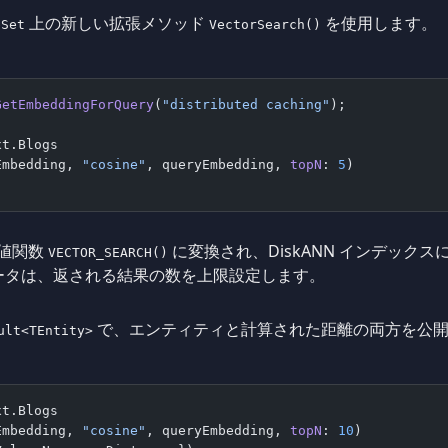
上の新しい拡張メソッド
を使用します。
bSet
VectorSearch()
GetEmbeddingForQuery
(
"distributed caching"
);
xt.Blogs
Embedding, 
"cosine"
, queryEmbedding, 
topN
: 
5
)
ブル値関数
に変換され、DiskANN インデック
VECTOR_SEARCH()
ータは、返される結果の数を上限設定します。
で、エンティティと計算された距離の両方を公
ult<TEntity>
xt.Blogs
Embedding, 
"cosine"
, queryEmbedding, 
topN
: 
10
)