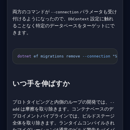
両方のコマンドが
パラメータも受け
--connection
付けるようになったので、
設定に触れ
DbContext
ることなく特定のデータベースをターゲットにで
きます。
dotnet
 ef
 migrations
 remove
 --connection
 "Server
いつ手を伸ばすか
プロトタイピングと内側のループの開発では、
--
は摩擦を取り除きます。コンテナベースのデ
add
プロイメントパイプラインでは、ビルドステージ
全体を取り除きます。ランタイムコンパイルされ
たマイグレーションは通常のビルド警告をバイパ