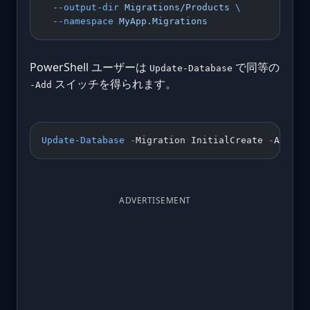
  --output-dir
 Migrations/Products
 \
  --namespace
 MyApp.Migrations
PowerShell ユーザーは
で同等の
Update-Database
スイッチを得られます。
-Add
Update-Database
 -
Migration InitialCreate 
-
Add
ADVERTISEMENT