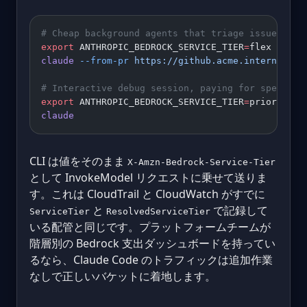
# Cheap background agents that triage issues ove
export
 ANTHROPIC_BEDROCK_SERVICE_TIER
=
flex
claude
 --from-pr
 https://github.acme.internal/ac
# Interactive debug session, paying for speed
export
 ANTHROPIC_BEDROCK_SERVICE_TIER
=
priority
claude
CLI は値をそのまま
X-Amzn-Bedrock-Service-Tier
として InvokeModel リクエストに乗せて送りま
す。これは CloudTrail と CloudWatch がすでに
と
で記録して
ServiceTier
ResolvedServiceTier
いる配管と同じです。プラットフォームチームが
階層別の Bedrock 支出ダッシュボードを持ってい
るなら、Claude Code のトラフィックは追加作業
なしで正しいバケットに着地します。