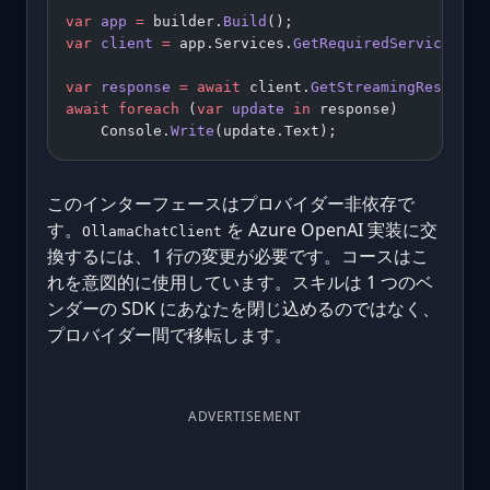
var
 app
 =
 builder.
Build
();
var
 client
 =
 app.Services.
GetRequiredService
<
ICh
var
 response
 =
 await
 client.
GetStreamingResponse
await
 foreach
 (
var
 update
 in
 response)
    Console.
Write
(update.Text);
このインターフェースはプロバイダー非依存で
す。
を Azure OpenAI 実装に交
OllamaChatClient
換するには、1 行の変更が必要です。コースはこ
れを意図的に使用しています。スキルは 1 つのベ
ンダーの SDK にあなたを閉じ込めるのではなく、
プロバイダー間で移転します。
ADVERTISEMENT