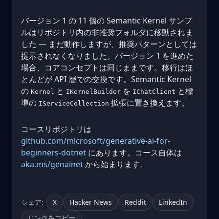
バージョン 1 の 11 個の Semantic Kernel サンプ
ルはリポジトリ内の非推奨フォルダに移動されま
した — まだ動作しますが、推奨パターンとしては
提示されなくなりました。バージョン 1 を進めた
場合、コアコンセプトは同じままです。移行はほ
とんどが API 層での交換です。Semantic Kernel
の
と
を
と標
Kernel
IKernelBuilder
IChatClient
準の
拡張に置き換えます。
IServiceCollection
コースリポジトリは
github.com/microsoft/generative-ai-for-
beginners-dotnet
にあります。コース自体は
aka.ms/genainet
から始まります。
シェア:
X
Hacker News
Reddit
LinkedIn
リンクをコピー