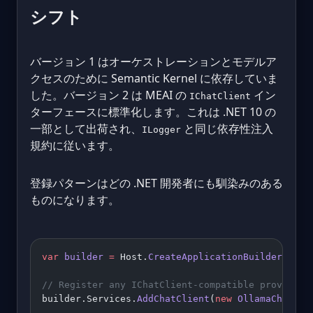
シフト
バージョン 1 はオーケストレーションとモデルア
クセスのために Semantic Kernel に依存していま
した。バージョン 2 は MEAI の
イン
IChatClient
ターフェースに標準化します。これは .NET 10 の
一部として出荷され、
と同じ依存性注入
ILogger
規約に従います。
登録パターンはどの .NET 開発者にも馴染みのある
ものになります。
var
 builder
 =
 Host.
CreateApplicationBuilder
();
// Register any IChatClient-compatible provider
builder.Services.
AddChatClient
(
new
 OllamaChatCli