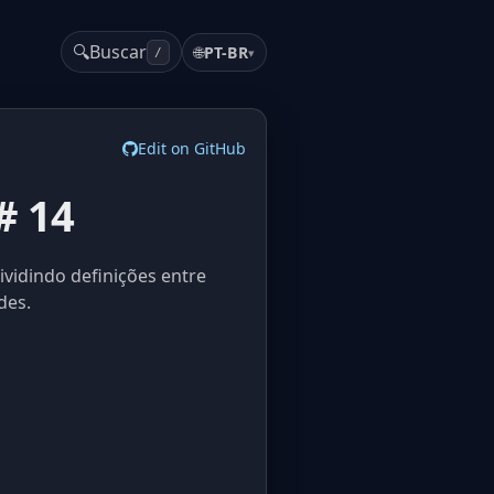
🔍
Buscar
🌐
PT-BR
▾
/
Edit on GitHub
# 14
vidindo definições entre
des.