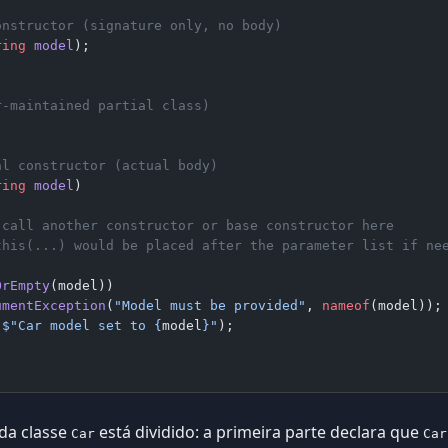
onstructor (signature only, no body)
ring
 model
);
r-maintained partial class)
al constructor (actual body)
ring
 model
)
 call another constructor or base constructor here
this(...) would be placed after the parameter list if ne
OrEmpty
(model))
umentException
(
"Model must be provided"
, 
nameof
(model));
(
$"Car model set to 
{
model
}
"
);
da classe
está dividido: a primeira parte declara que
Car
Car