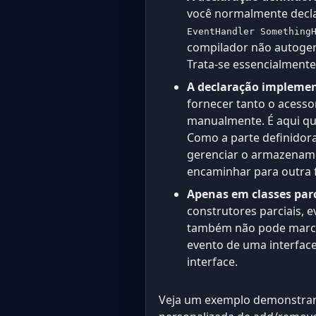
você normalmente decl
EventHandler Something
compilador não autoger
Trata-se essencialment
A declaração implement
fornecer tanto o acess
manualmente. É aqui qu
Como a parte definidor
gerenciar o armazename
encaminhar para outra 
Apenas em classes parc
construtores parciais,
também não pode marca
evento de uma interface;
interface.
Veja um exemplo demonstrand