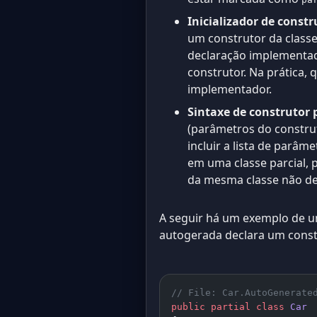
Inicializador de cons
um construtor da class
declaração implementado
construtor. Na prática
implementador.
Sintaxe de construtor
(parâmetros do construt
incluir a lista de parâm
em uma classe parcial, p
da mesma classe não dev
A seguir há um exemplo de um
autogerada declara um const
// File: Car.AutoGenerate
public
 partial
 class
 Car