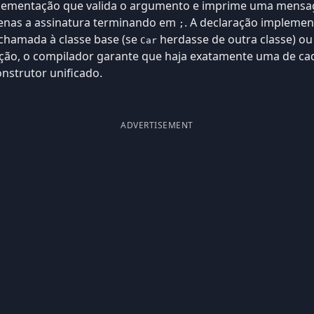
lementação que valida o argumento e imprime uma mensag
apenas a assinatura terminando em
. A declaração impleme
;
chamada à classe base (se
herdasse de outra classe) ou
Car
ção, o compilador garante que haja exatamente uma de cada
nstrutor unificado.
ADVERTISEMENT