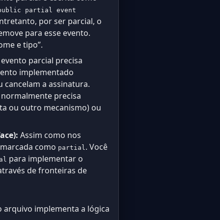
public partial event
tretanto, por ser parcial, o
emove para esse evento.
me e tipo”.
vento parcial precisa
evento implementado
 cancelam a assinatura.
o normalmente precisa
sta ou outro mecanismo) ou
ace):
Assim como nos
se marcada como
. Você
partial
para implementar o
al
através de fronteiras de
 arquivo implementa a lógica