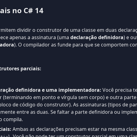
ais no C# 14
mitem dividir o construtor de uma classe em duas declara
nece apenas a assinatura (uma
declaração definidora
) e o
tadora
). O compilador as funde para que se comportem c
rutores parciais:
ração definidora e uma implementadora:
Você precisa te
r (terminando em ponto e vírgula sem corpo) e outra parte
oco de código do construtor). As assinaturas (tipos de pa
amente entre as duas. Se faltar a parte definidora ou impl
o compila.
iais:
Ambas as declarações precisam estar na mesma classe
. Você não pode ter um construtor parcial em uma clas
rtial