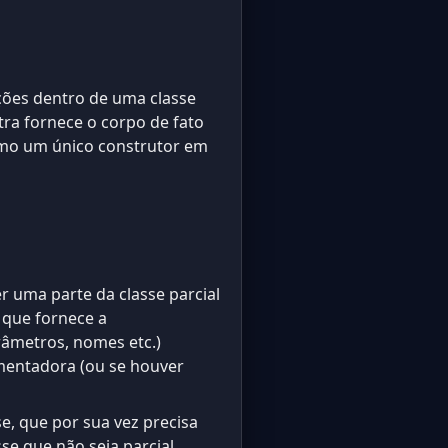
ções dentro de uma classe
utra fornece o corpo de fato
omo um único construtor em
r uma parte da classe parcial
 que fornece a
râmetros, nomes etc.)
ementadora (ou se houver
, que por sua vez precisa
se que não seja parcial.