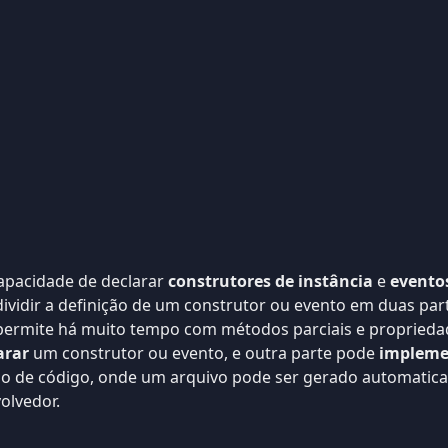
apacidade de declarar
construtores de instância
e
evento
dividir a definição de um construtor ou evento em duas part
 permite há muito tempo com métodos parciais e proprieda
arar
um construtor ou evento, e outra parte pode
impleme
ão de código, onde um arquivo pode ser gerado automatic
lvedor.