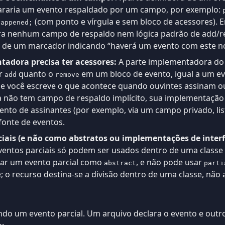
araria um evento respaldado por um campo, por exemplo:
(com ponto e vírgula e sem bloco de acessores). En
Happened;
a nenhum campo de respaldo nem lógica padrão de add/r
e de um marcador indicando “haverá um evento com este no
adora precisa ter acessores:
A parte implementadora do e
or
quanto o
em um bloco de evento, igual a um 
add
remove
e você escreve o que acontece quando ouvintes assinam ou
a não tem campo de respaldo implícito, sua implementaçã
nto de assinantes (por exemplo, via um campo privado, li
fonte de eventos.
iais (e não como abstratos ou implementações de interf
 eventos parciais só podem ser usados dentro de uma clas
r um evento parcial como
, e não pode usar
abstract
parti
 o recurso destina-se a divisão dentro de uma classe, não 
o um evento parcial. Um arquivo declara o evento e outro