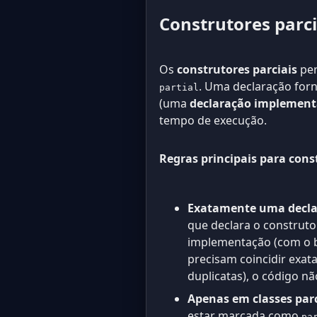
Construtores parci
Os
construtores parciais
per
. Uma declaração for
partial
(uma
declaração implemen
tempo de execução.
Regras principais para const
Exatamente uma decla
que declara o construto
implementação (com o bl
precisam coincidir exat
duplicatas), o código nã
Apenas em classes parc
estar marcada como
pa