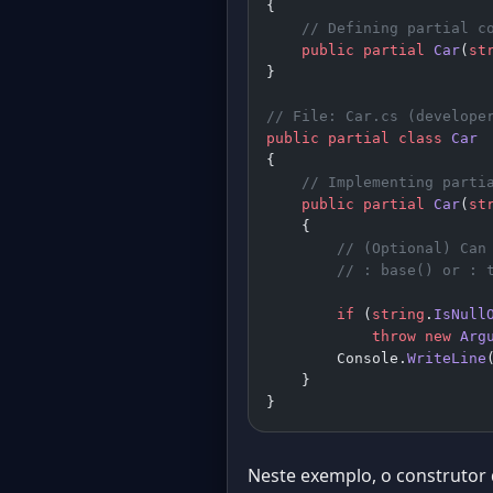
{
    // Defining partial c
    public
 partial
 Car
(
st
}
// File: Car.cs (develope
public
 partial
 class
 Car
{
    // Implementing parti
    public
 partial
 Car
(
st
    {
        // (Optional) Can
        // : base() or : 
        if
 (
string
.
IsNull
            throw
 new
 Arg
        Console.
WriteLine
    }
}
Neste exemplo, o construtor 