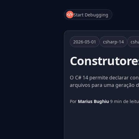
Start Debugging
2026-05-01
csharp-14
csh
Construtores
O C# 14 permite declarar con
arquivos para uma geração d
Por
Marius Bughiu
·
9 min de leit