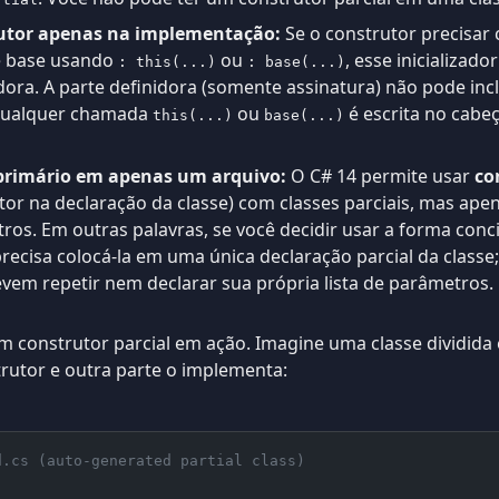
trutor apenas na implementação:
Se o construtor precisar
e base usando
ou
, esse inicializado
: this(...)
: base(...)
ra. A parte definidora (somente assinatura) não pode incl
, qualquer chamada
ou
é escrita no cabe
this(...)
base(...)
 primário em apenas um arquivo:
O C# 14 permite usar
co
or na declaração da classe) com classes parciais, mas ape
etros. Em outras palavras, se você decidir usar a forma con
recisa colocá-la em uma única declaração parcial da classe;
em repetir nem declarar sua própria lista de parâmetros.
 construtor parcial em ação. Imagine uma classe dividida
rutor e outra parte o implementa:
d.cs (auto-generated partial class)