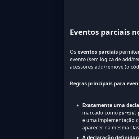
Eventos parciais n
Os
eventos parciais
permitem
evento (sem lógica de add/re
acessores add/remove (o có
Regras principais para event
Exatamente uma decla
marcado como
p
partial
e uma implementação co
aparecer na mesma class
A declaração definido