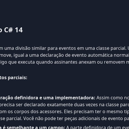
o C# 14
 uma divisão similar para eventos em uma classe parcial. 
move, igual a uma declaração de evento automática normal)
digo que executa quando assinantes anexam ou removem m
os parciais:
ração definidora e uma implementadora:
Assim como no
recisa ser declarado exatamente duas vezes na classe par
m os corpos dos acessores. Eles precisam ter o mesmo ti
e parcial. Você não pode ter peças adicionais de evento pa
ra é semelhante a um campo:
A parte definidora de um eve