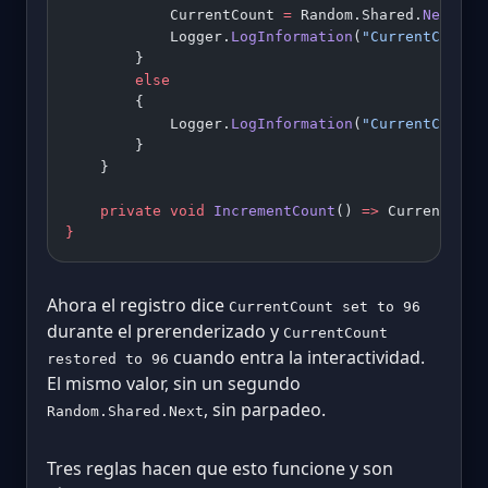
            CurrentCount 
=
 Random.Shared.
Next
(
10
            Logger.
LogInformation
(
"CurrentCount 
        }
        else
        {
            Logger.
LogInformation
(
"CurrentCount 
        }
    }
    private
 void
 IncrementCount
() 
=>
 CurrentCoun
}
Ahora el registro dice
CurrentCount set to 96
durante el prerenderizado y
CurrentCount
cuando entra la interactividad.
restored to 96
El mismo valor, sin un segundo
, sin parpadeo.
Random.Shared.Next
Tres reglas hacen que esto funcione y son