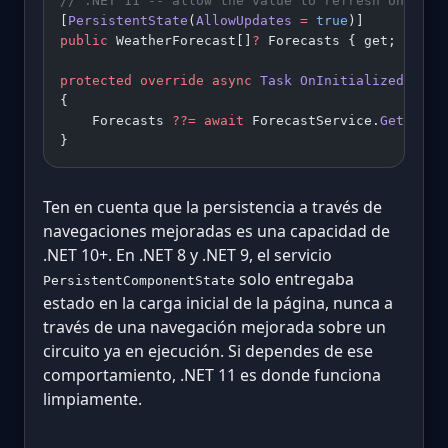
// .NET 11 -- allow the value to refresh on enha
[
PersistentState
(
AllowUpdates
 =
 true
)]
public
 WeatherForecast[]
?
 Forecasts { get; set; 
protected
 override
 async
 Task
 OnInitializedAsync
{
    Forecasts 
??=
 await
 ForecastService.
GetForec
}
Ten en cuenta que la persistencia a través de
navegaciones mejoradas es una capacidad de
.NET 10+. En .NET 8 y .NET 9, el servicio
solo entregaba
PersistentComponentState
estado en la carga inicial de la página, nunca a
través de una navegación mejorada sobre un
circuito ya en ejecución. Si dependes de ese
comportamiento, .NET 11 es donde funciona
limpiamente.