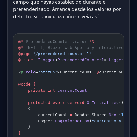
campo que hayas establecido durante el
prerenderizado. Arranca desde los valores por
defecto. Si tu inicialización se veía así:
@*
 PrerenderedCounter1.razor 
*@
@*
 .NET 11, Blazor Web App, any interactive rend
@page
 "/prerendered-counter-1"
@inject
 ILogger
<
PrerenderedCounter1
> 
Logger
<
p
 role
=
"status"
>Current count: 
@
currentCount</
p
@code
 {
    private
 int
 currentCount
;
    protected
 override
 void
 OnInitialized
()
    {
        currentCount 
=
 Random.Shared.
Next
(
100
);
        Logger.
LogInformation
(
"currentCount set 
    }
}