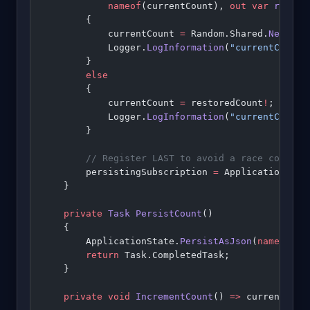
            nameof
(currentCount), 
out
 var
 restor
        {
            currentCount 
=
 Random.Shared.
Next
(
10
            Logger.
LogInformation
(
"currentCount 
        }
        else
        {
            currentCount 
=
 restoredCount
!
;
            Logger.
LogInformation
(
"currentCount 
        }
        // Register LAST to avoid a race conditi
        persistingSubscription 
=
 ApplicationStat
    }
    private
 Task
 PersistCount
()
    {
        ApplicationState.
PersistAsJson
(
nameof
(cu
        return
 Task.CompletedTask;
    }
    private
 void
 IncrementCount
() 
=>
 currentCoun