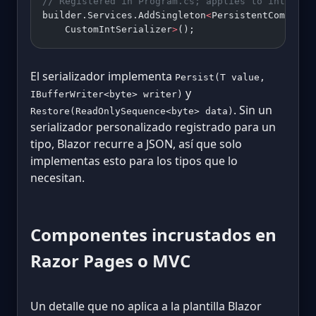
// Registered in Program.cs; applies to int? per
builder.Services.AddSingleton
<
PersistentComponen
    CustomIntSerializer
>
();
El serializador implementa
Persist(T value,
y
IBufferWriter<byte> writer)
. Sin un
Restore(ReadOnlySequence<byte> data)
serializador personalizado registrado para un
tipo, Blazor recurre a JSON, así que solo
implementas esto para los tipos que lo
necesitan.
Componentes incrustados en
Razor Pages o MVC
Un detalle que no aplica a la plantilla Blazor