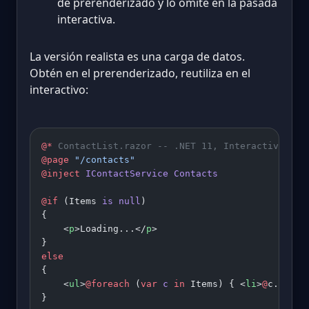
de prerenderizado y lo omite en la pasada
interactiva.
La versión realista es una carga de datos.
Obtén en el prerenderizado, reutiliza en el
interactivo:
@*
 ContactList.razor -- .NET 11, InteractiveAuto
@page
 "/contacts"
@inject
 IContactService
 Contacts
@if
 (Items 
is
 null
)
{
    <
p
>Loading...</
p
>
}
else
{
    <
ul
>
@foreach
 (
var
 c
 in
 Items) { <
li
>
@
c.Name<
}