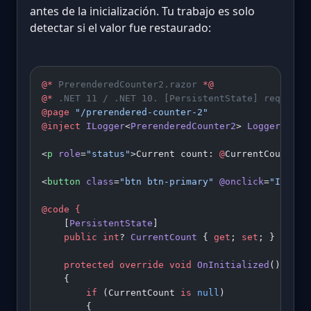
antes de la inicialización. Tu trabajo es solo
detectar si el valor fue restaurado:
@*
 PrerenderedCounter2.razor 
*@
@*
 .NET 11 / .NET 10. [PersistentState] requires
@page
 "/prerendered-counter-2"
@inject
 ILogger
<
PrerenderedCounter2
> 
Logger
<
p
 role
=
"status"
>Current count: 
@
CurrentCount</
p
<
button
 class
=
"btn btn-primary"
 @onclick
=
"Increm
@code
 {
    [
PersistentState
]
    public
 int
? 
CurrentCount
 { 
get
; 
set
; }
    protected
 override
 void
 OnInitialized
()
    {
        if
 (CurrentCount 
is
 null
)
        {