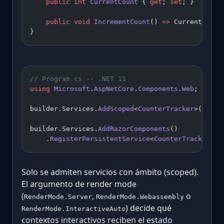
    public
 int
 CurrentCount
 { 
get
; 
set
; }
    public
 void
 IncrementCount
() 
=>
 CurrentCount
}
// Program.cs -- .NET 11
using
 Microsoft
.
AspNetCore
.
Components
.
Web
;
builder.Services.
AddScoped
<
CounterTracker
>();
builder.Services.
AddRazorComponents
()
    .
RegisterPersistentService
<
CounterTracker
>(R
Solo se admiten servicios con ámbito (scoped).
El argumento de render mode
(
,
o
RenderMode.Server
RenderMode.Webassembly
) decide qué
RenderMode.InteractiveAuto
contextos interactivos reciben el estado