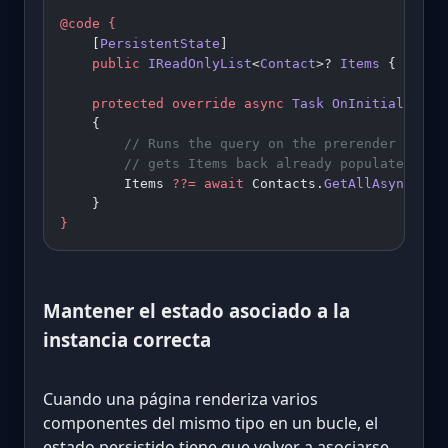
@code
 {
    [
PersistentState
]
    public
 IReadOnlyList
<
Contact
>? 
Items
 { 
get
; 
    protected
 override
 async
 Task
 OnInitializedA
    {
        // Runs the query on the prerender pass;
        // gets Items back already populated and
        Items 
??=
 await
 Contacts.
GetAllAsync
();
    }
}
Mantener el estado asociado a la
instancia correcta
Cuando una página renderiza varios
componentes del mismo tipo en un bucle, el
estado persistido tiene que volver a asociarse