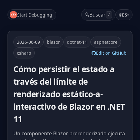
🔍
Buscar
Start Debugging
🌐
ES
▾
/
2026-06-09
blazor
dotnet-11
aspnetcore
csharp
Edit on GitHub
Cómo persistir el estado a
través del límite de
renderizado estático-a-
interactivo de Blazor en .NET
11
Un componente Blazor prerenderizado ejecuta