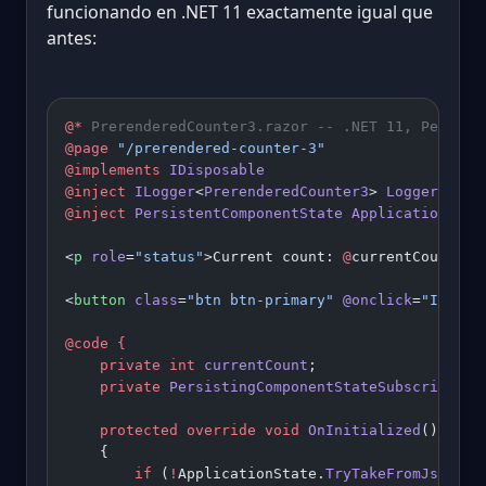
funcionando en .NET 11 exactamente igual que
antes:
@*
 PrerenderedCounter3.razor -- .NET 11, Persist
@page
 "/prerendered-counter-3"
@implements
 IDisposable
@inject
 ILogger
<
PrerenderedCounter3
> 
Logger
@inject
 PersistentComponentState
 ApplicationStat
<
p
 role
=
"status"
>Current count: 
@
currentCount</
p
<
button
 class
=
"btn btn-primary"
 @onclick
=
"Increm
@code
 {
    private
 int
 currentCount
;
    private
 PersistingComponentStateSubscription
    protected
 override
 void
 OnInitialized
()
    {
        if
 (
!
ApplicationState.
TryTakeFromJson
<
in