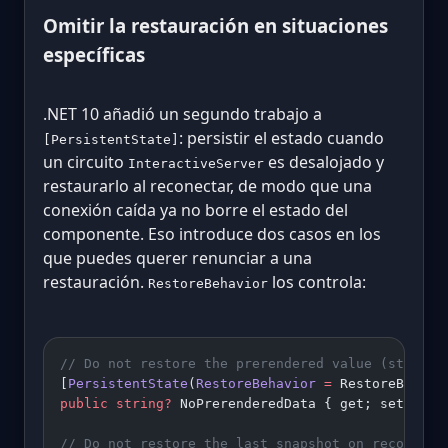
Omitir la restauración en situaciones
específicas
.NET 10 añadió un segundo trabajo a
: persistir el estado cuando
[PersistentState]
un circuito
es desalojado y
InteractiveServer
restaurarlo al reconectar, de modo que una
conexión caída ya no borre el estado del
componente. Eso introduce dos casos en los
que puedes querer renunciar a una
restauración.
los controla:
RestoreBehavior
// Do not restore the prerendered value (start f
[
PersistentState
(
RestoreBehavior
 =
 RestoreBehavi
public
 string
?
 NoPrerenderedData { get; set; }
// Do not restore the last snapshot on reconnect