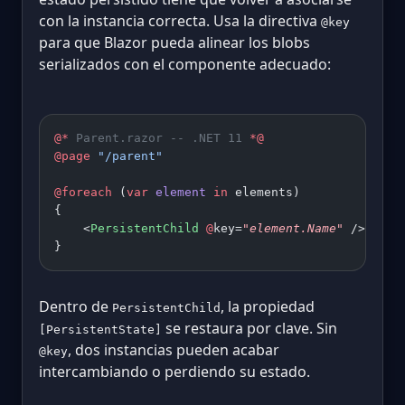
con la instancia correcta. Usa la directiva
@key
para que Blazor pueda alinear los blobs
serializados con el componente adecuado:
@*
 Parent.razor -- .NET 11 
*@
@page
 "/parent"
@foreach
 (
var
 element
 in
 elements)
{
    <
PersistentChild
 @
key=
"element.Name"
 />
}
Dentro de
, la propiedad
PersistentChild
se restaura por clave. Sin
[PersistentState]
, dos instancias pueden acabar
@key
intercambiando o perdiendo su estado.