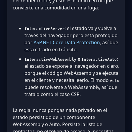
del render mode, y este es el único error que
convierte una comodidad en una fuga:
: el estado va y vuelve a
InteractiveServer
través del navegador pero está protegido
por
ASP.NET Core Data Protection
, así que
está cifrado en tránsito.
e
:
InteractiveWebAssembly
InteractiveAuto
el estado se expone al navegador en claro,
porque el código WebAssembly se ejecuta
en el cliente y necesita leerlo. El modo
Auto
puede resolverse a WebAssembly, así que
trátalo como el caso CSR.
La regla: nunca pongas nada privado en el
estado persistido de un componente
WebAssembly o Auto. Persiste la lista de
contactos, no el token de acceso. Si necesitas