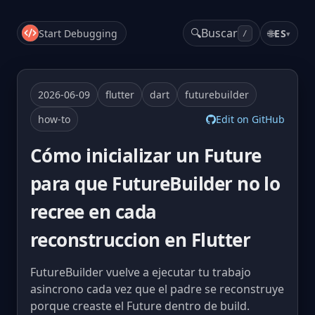
🔍
Buscar
Start Debugging
🌐
ES
▾
/
2026-06-09
flutter
dart
futurebuilder
how-to
Edit on GitHub
Cómo inicializar un Future
para que FutureBuilder no lo
recree en cada
reconstruccion en Flutter
FutureBuilder vuelve a ejecutar tu trabajo
asincrono cada vez que el padre se reconstruye
porque creaste el Future dentro de build.