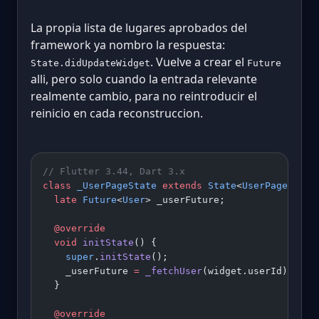
La propia lista de lugares aprobados del
framework ya nombro la respuesta:
. Vuelve a crear el
State.didUpdateWidget
Future
alli, pero solo cuando la entrada relevante
realmente cambio, para no reintroducir el
reinicio en cada reconstruccion.
// Flutter 3.44, Dart 3.x
class
 _UserPageState
 extends
 State
<
UserPage
> {
  late
 Future
<
User
> _userFuture;
  @override
  void
 initState
() {
    super
.
initState
();
    _userFuture 
=
 _fetchUser
(widget.userId);
  }
  @override