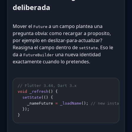
deliberada
Mover el
a un campo plantea una
Future
pregunta obvia: como recargar a proposito,
por ejemplo en deslizar-para-actualizar?
Reasigna el campo dentro de
. Eso le
setState
da a
una nueva identidad
FutureBuilder
exactamente cuando lo pretendes.
// Flutter 3.44, Dart 3.x
void
 _refresh
() {
  setState
(() {
    _nameFuture 
=
 _loadName
(); 
// new instance, 
  });
}