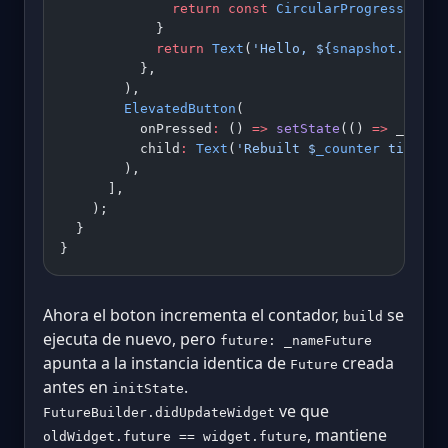
              return
 const
 CircularProgressIndic
            }
            return
 Text
(
'Hello, 
${
snapshot
.
data
}
          },
        ),
        ElevatedButton
(
          onPressed
:
 () 
=>
 setState
(() 
=>
 _count
          child
:
 Text
(
'Rebuilt 
$
_counter
 times'
)
        ),
      ],
    );
  }
}
Ahora el boton incrementa el contador,
se
build
ejecuta de nuevo, pero
future: _nameFuture
apunta a la instancia identica de
creada
Future
antes en
.
initState
ve que
FutureBuilder.didUpdateWidget
, mantiene
oldWidget.future == widget.future