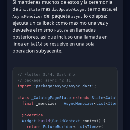
Si mantienes muchos de estos y la ceremonia
de
mas
te molesta, el
initState
didUpdateWidget
del paquete
lo colapsa:
AsyncMemoizer
async
ejecuta un callback como maximo una vez y
devuelve el mismo
en llamadas
Future
posteriores, asi que incluso una llamada en
linea en
se resuelve en una sola
build
operacion subyacente.
// Flutter 3.44, Dart 3.x
// package: async ^2.11
import
 'package:async/async.dart'
;
class
 _CatalogPageState
 extends
 State
<
CatalogPag
  final
 _memoizer 
=
 AsyncMemoizer
<
List
<
Item
>>();
  @override
  Widget
 build
(
BuildContext
 context) {
    return
 FutureBuilder
<
List
<
Item
>>(