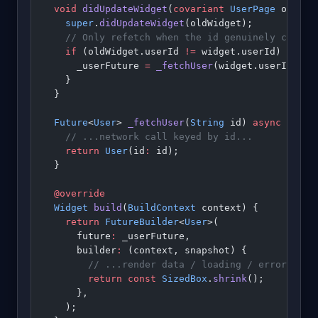
  void
 didUpdateWidget
(
covariant
 UserPage
 oldWid
    super
.
didUpdateWidget
(oldWidget);
    // Only refetch when the id genuinely change
    if
 (oldWidget.userId 
!=
 widget.userId) {
      _userFuture 
=
 _fetchUser
(widget.userId);
    }
  }
  Future
<
User
> 
_fetchUser
(
String
 id) 
async
 {
    // ...network call keyed by id...
    return
 User
(id
:
 id);
  }
  @override
  Widget
 build
(
BuildContext
 context) {
    return
 FutureBuilder
<
User
>(
      future
:
 _userFuture,
      builder
:
 (context, snapshot) {
        // ...render data / loading / error...
        return
 const
 SizedBox
.
shrink
();
      },
    );