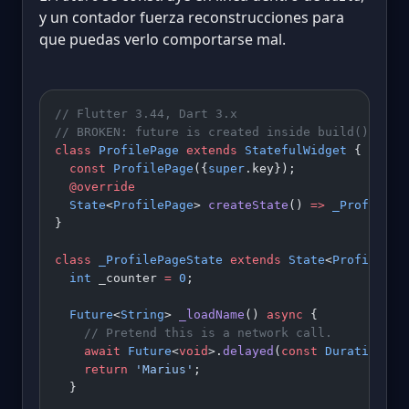
y un contador fuerza reconstrucciones para
que puedas verlo comportarse mal.
// Flutter 3.44, Dart 3.x
// BROKEN: future is created inside build()
class
 ProfilePage
 extends
 StatefulWidget
 {
  const
 ProfilePage
({
super
.key});
  @override
  State
<
ProfilePage
> 
createState
() 
=>
 _ProfilePa
}
class
 _ProfilePageState
 extends
 State
<
ProfilePag
  int
 _counter 
=
 0
;
  Future
<
String
> 
_loadName
() 
async
 {
    // Pretend this is a network call.
    await
 Future
<
void
>.
delayed
(
const
 Duration
(se
    return
 'Marius'
;
  }