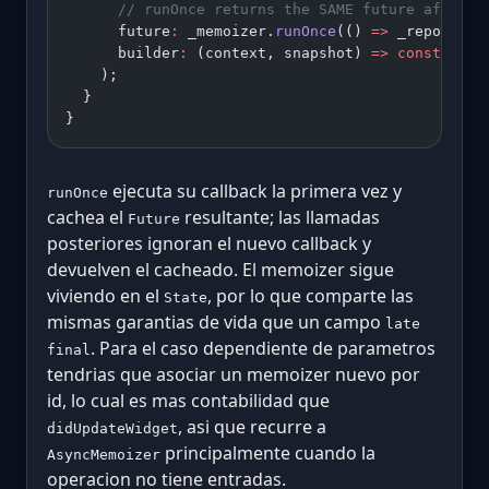
      // runOnce returns the SAME future after t
      future
:
 _memoizer.
runOnce
(() 
=>
 _repositor
      builder
:
 (context, snapshot) 
=>
 const
 Size
    );
  }
}
ejecuta su callback la primera vez y
runOnce
cachea el
resultante; las llamadas
Future
posteriores ignoran el nuevo callback y
devuelven el cacheado. El memoizer sigue
viviendo en el
, por lo que comparte las
State
mismas garantias de vida que un campo
late
. Para el caso dependiente de parametros
final
tendrias que asociar un memoizer nuevo por
id, lo cual es mas contabilidad que
, asi que recurre a
didUpdateWidget
principalmente cuando la
AsyncMemoizer
operacion no tiene entradas.