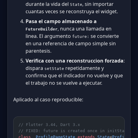
durante la vida del
, sin importar
State
cuantas veces se reconstruya el widget.
Pasa el campo almacenado a
, nunca una llamada en
FutureBuilder
linea. El argumento
se convierte
future:
en una referencia de campo simple sin
parentesis.
Verifica con una reconstruccion forzada
:
dispara
repetidamente y
setState
confirma que el indicador no vuelve y que
el trabajo no se vuelve a ejecutar.
Aplicado al caso reproducible:
// Flutter 3.44, Dart 3.x
// FIXED: future is created once in initState
class
 _ProfilePageState
 extends
 State
<
ProfilePag