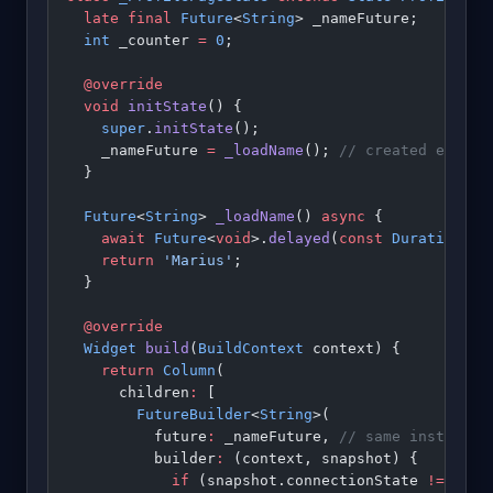
  late
 final
 Future
<
String
> _nameFuture;
  int
 _counter 
=
 0
;
  @override
  void
 initState
() {
    super
.
initState
();
    _nameFuture 
=
 _loadName
(); 
// created exactl
  }
  Future
<
String
> 
_loadName
() 
async
 {
    await
 Future
<
void
>.
delayed
(
const
 Duration
(se
    return
 'Marius'
;
  }
  @override
  Widget
 build
(
BuildContext
 context) {
    return
 Column
(
      children
:
 [
        FutureBuilder
<
String
>(
          future
:
 _nameFuture, 
// same instance 
          builder
:
 (context, snapshot) {
            if
 (snapshot.connectionState 
!=
 Conn