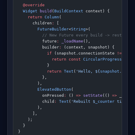
  @override
  Widget
 build
(
BuildContext
 context) {
    return
 Column
(
      children
:
 [
        FutureBuilder
<
String
>(
          // New Future every build -> restarts 
          future
:
 _loadName
(),
          builder
:
 (context, snapshot) {
            if
 (snapshot.connectionState 
!=
 Conn
              return
 const
 CircularProgressIndic
            }
            return
 Text
(
'Hello, 
${
snapshot
.
data
}
          },
        ),
        ElevatedButton
(
          onPressed
:
 () 
=>
 setState
(() 
=>
 _count
          child
:
 Text
(
'Rebuilt 
$
_counter
 times'
)
        ),
      ],
    );
  }
}