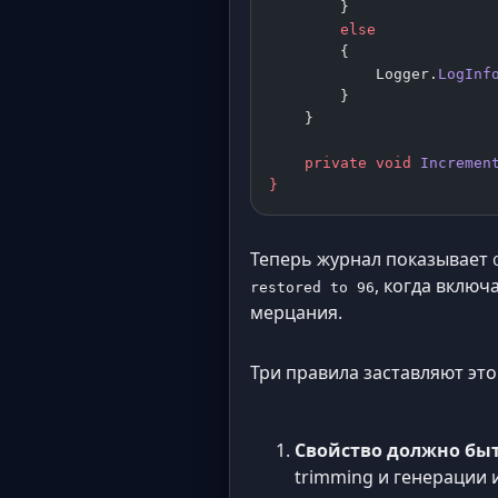
        }
        else
        {
            Logger.
LogInf
        }
    }
    private
 void
 Incremen
}
Теперь журнал показывает
, когда включ
restored to 96
мерцания.
Три правила заставляют это 
Свойство должно бы
trimming и генерации 