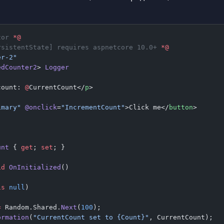
zor 
*@
rsistentState] requires aspnetcore 10.0+ 
*@
er-2"
edCounter2
> 
Logger
count: 
@
CurrentCount</
p
>
imary"
 @onclick
=
"IncrementCount"
>Click me</
button
>
unt
 { 
get
; 
set
; }
id
 OnInitialized
()
is
 null
)
=
 Random.Shared.
Next
(
100
);
ormation
(
"CurrentCount set to {Count}"
, CurrentCount);