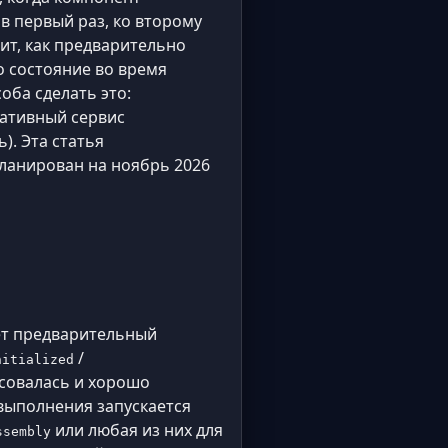
в первый раз, ко второму
ит, как предварительно
о состояние во время
оба сделать это:
ративный сервис
ь). Эта статья
планирован на ноябрь 2026
ет предварительный
/
nitialized
исовалась и хорошо
 выполнения запускается
или любая из них для
ssembly