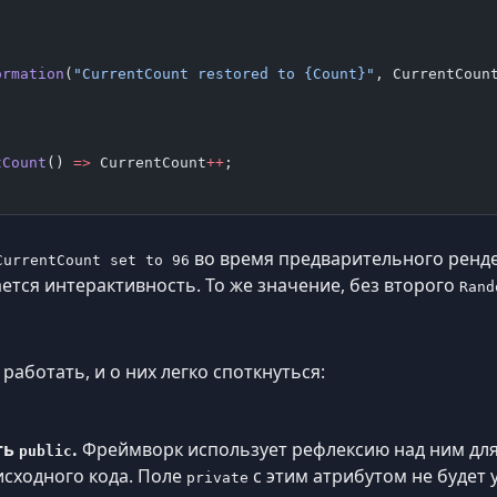
ormation
(
"CurrentCount restored to {Count}"
, CurrentCoun
tCount
() 
=>
 CurrentCount
++
;
во время предварительного ренд
CurrentCount set to 96
ается интерактивность. То же значение, без второго
Rand
работать, и о них легко споткнуться:
ть
.
Фреймворк использует рефлексию над ним для
public
исходного кода. Поле
с этим атрибутом не будет 
private