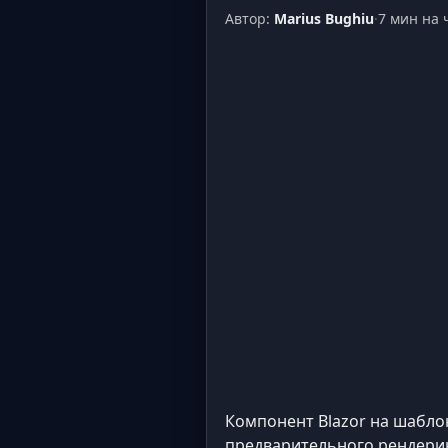
Автор:
Marius Bughiu
·
7 мин на 
Компонент Blazor на шабло
предварительного рендеринг