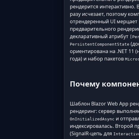
рендерится интерактивно. 
разу исчезает, поэтому ком
отрендеренный UI мерцает п
предварительного рендеринг
декларативный атрибут
[Pe
(до
PersistentComponentState
ориентирована на .NET 11 
года) и набор пакетов
Micro
Почему компоне
Шаблон Blazor Web App рен
рендеринг: сервер выполня
и отправ
OnInitializedAsync
индексировалась. Второй п
(SignalR-цепь для
Interactiv