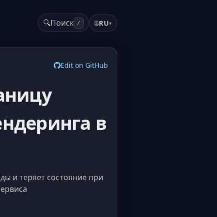
🔍
Поиск
🌐
RU
▾
/
Edit on GitHub
раницу
ендеринга в
ы и теряет состояние при
сервиса