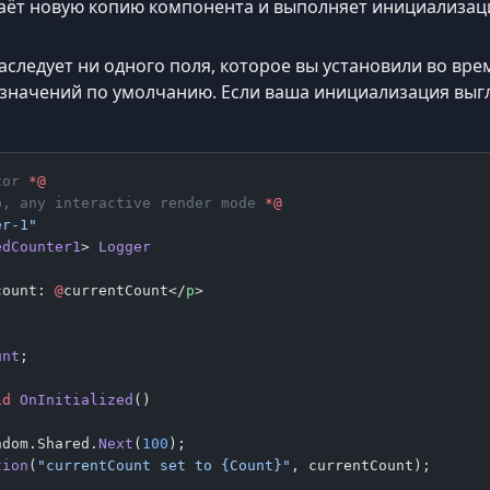
здаёт новую копию компонента и выполняет инициализац
аследует ни одного поля, которое вы установили во вр
 значений по умолчанию. Если ваша инициализация выгл
zor 
*@
p, any interactive render mode 
*@
er-1"
edCounter1
> 
Logger
count: 
@
currentCount</
p
>
unt
;
id
 OnInitialized
()
ndom.Shared.
Next
(
100
);
tion
(
"currentCount set to {Count}"
, currentCount);