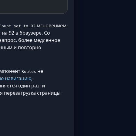
мгновением
Count set to 92
на 92 в браузере. Со
 запрос, более медленное
енным и повторно
компонент
не
Routes
ю навигацию
,
яется один раз, и
я перезагрузка страницы.