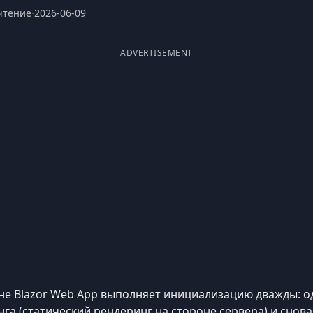
чтение
·
2026-06-09
ADVERTISEMENT
не Blazor Web App выполняет инициализацию дважды: о
а (статический рендеринг на стороне сервера) и снова