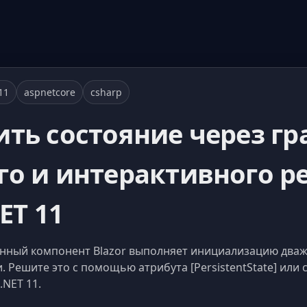
11
aspnetcore
csharp
ить состояние через г
го и интерактивного р
ET 11
нный компонент Blazor выполняет инициализацию дважд
. Решите это с помощью атрибута [PersistentState] или 
.NET 11.