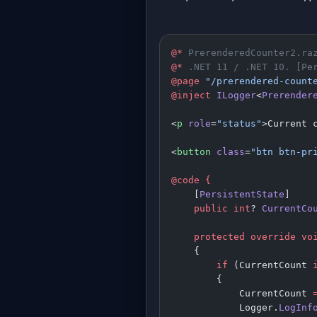
@*
 PrerenderedCounter2.ra
@*
 .NET 11 / .NET 10. [Pe
@page
 "/prerendered-count
@inject
 ILogger
<
Prerender
<
p
 role
=
"status"
>Current 
<
button
 class
=
"btn btn-pr
@code
 {
    [
PersistentState
]
    public
 int
? 
CurrentCo
    protected
 override
 vo
    {
        if
 (CurrentCount 
        {
            CurrentCount 
            Logger.
LogInf