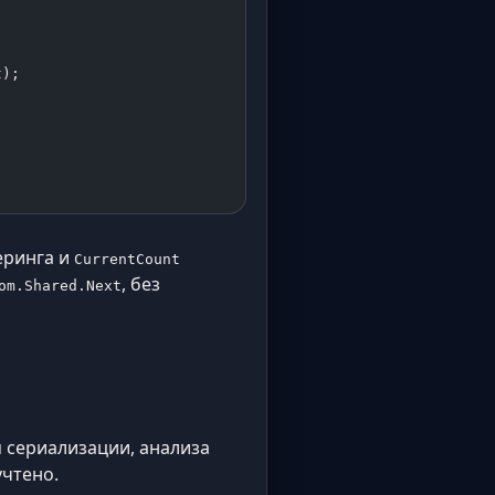
t);
еринга и
CurrentCount
, без
om.Shared.Next
 сериализации, анализа
учтено.