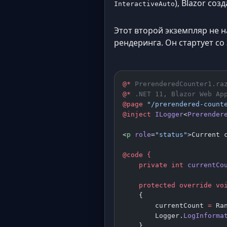
), Blazor со
InteractiveAuto
Этот второй экземпляр не н
рендеринга. Он стартует со
@*
 PrerenderedCounter1.ra
@*
 .NET 11, Blazor Web Ap
@page
 "/prerendered-count
@inject
 ILogger
<
Prerender
<
p
 role
=
"status"
>Current 
@code
 {
    private
 int
 currentCo
    protected
 override
 vo
    {
        currentCount 
=
 Ra
        Logger.
LogInforma
    }