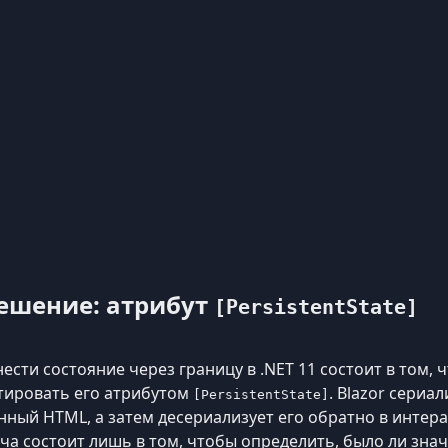
ешение: атрибут
[PersistentState]
сти состояние через границу в .NET 11 состоит в том, 
тировать его атрибутом
. Blazor сериа
[PersistentState]
ный HTML, а затем десериализует его обратно в интер
ча состоит лишь в том, чтобы определить, было ли зна