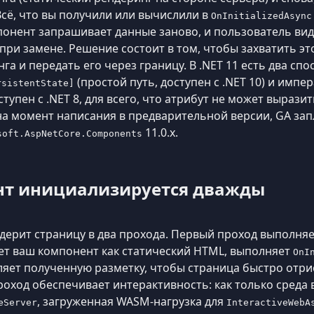
Всё, что вы получили или вычислили в
OnInitializedAsync
понент запрашивает данные заново, и пользователь вид
ри замене. Решение состоит в том, чтобы захватить эт
а и передать его через границу. В .NET 11 есть два спос
(простой путь, доступен с .NET 10) и импе
rsistentState]
ступен с .NET 8, для всего, что атрибут не может выразит
(на момент написания в предварительной версии, GA за
11.0.x.
soft.AspNetCore.Components
нт инициализируется дважды
дерит страницу в два прохода. Первый проход выполня
ет ваш компонент как статический HTML, выполняет
OnI
ляет полученную разметку, чтобы страница быстро отр
роход обеспечивает интерактивность: как только среда
, загруженная WASM-нагрузка для
eServer
InteractiveWebA