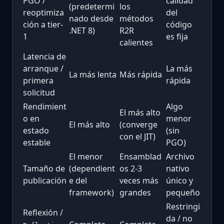
PGO /
calidad
(predetermi
los
reoptimiza
del
nado desde
métodos
ción a tier-
código
.NET 8)
R2R
1
es fija
calientes
Latencia de
arranque /
La más
La más lenta
Más rápida
primera
rápida
solicitud
Rendimient
Algo
El más alto
o en
menor
El más alto
(converge
estado
(sin
con el JIT)
estable
PGO)
El menor
Ensamblad
Archivo
Tamaño de
(dependient
os 2-3
nativo
publicación
e del
veces más
único y
framework)
grandes
pequeño
Restringi
Reflexión /
da / no