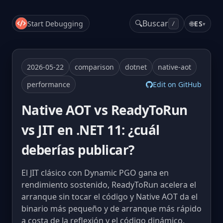
🔍
Buscar
Start Debugging
🌐
ES
▾
/
2026-05-22
comparison
dotnet
native-aot
performance
Edit on GitHub
Native AOT vs ReadyToRun
vs JIT en .NET 11: ¿cuál
deberías publicar?
El JIT clásico con Dynamic PGO gana en
rendimiento sostenido, ReadyToRun acelera el
arranque sin tocar el código y Native AOT da el
binario más pequeño y de arranque más rápido
a costa de la reflexión y el código dinámico.