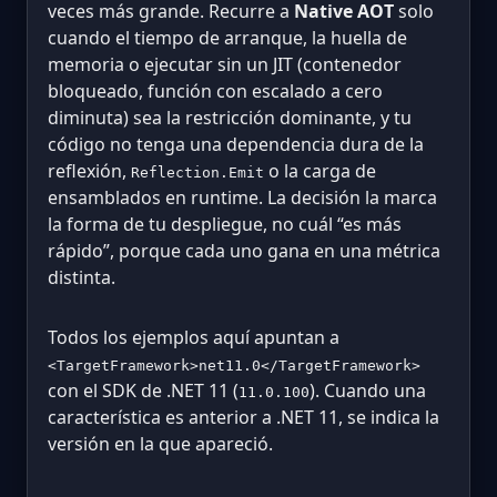
veces más grande. Recurre a
Native AOT
solo
cuando el tiempo de arranque, la huella de
memoria o ejecutar sin un JIT (contenedor
bloqueado, función con escalado a cero
diminuta) sea la restricción dominante, y tu
código no tenga una dependencia dura de la
reflexión,
o la carga de
Reflection.Emit
ensamblados en runtime. La decisión la marca
la forma de tu despliegue, no cuál “es más
rápido”, porque cada uno gana en una métrica
distinta.
Todos los ejemplos aquí apuntan a
<TargetFramework>net11.0</TargetFramework>
con el SDK de .NET 11 (
). Cuando una
11.0.100
característica es anterior a .NET 11, se indica la
versión en la que apareció.