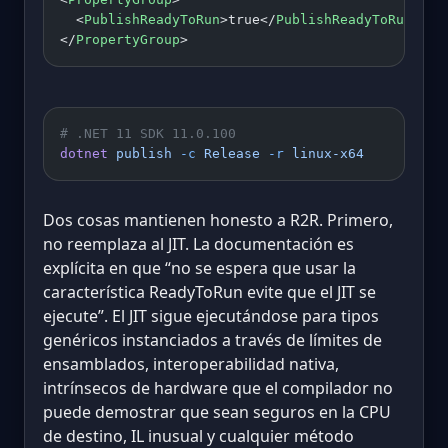
  <
PublishReadyToRun
>true</
PublishReadyToRun
>
</
PropertyGroup
>
# .NET 11 SDK 11.0.100
dotnet
 publish
 -c
 Release
 -r
 linux-x64
Dos cosas mantienen honesto a R2R. Primero,
no reemplaza al JIT. La documentación es
explícita en que “no se espera que usar la
característica ReadyToRun evite que el JIT se
ejecute”. El JIT sigue ejecutándose para tipos
genéricos instanciados a través de límites de
ensamblados, interoperabilidad nativa,
intrínsecos de hardware que el compilador no
puede demostrar que sean seguros en la CPU
de destino, IL inusual y cualquier método