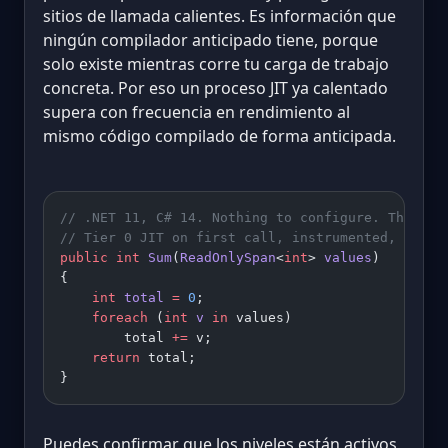
sitios de llamada calientes. Es información que
ningún compilador anticipado tiene, porque
solo existe mientras corre tu carga de trabajo
concreta. Por eso un proceso JIT ya calentado
supera con frecuencia en rendimiento al
mismo código compilado de forma anticipada.
// .NET 11, C# 14. Nothing to configure. This is
// Tier 0 JIT on first call, instrumented, then 
public
 int
 Sum
(
ReadOnlySpan
<
int
> 
values
)
{
    int
 total
 =
 0
;
    foreach
 (
int
 v
 in
 values)
        total 
+=
 v;
    return
 total;
}
Puedes confirmar que los niveles están activos