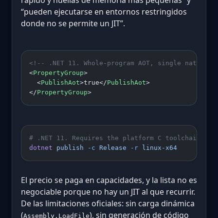
rápido y huellas de memoria más pequeñas” y
“pueden ejecutarse en entornos restringidos
donde no se permite un JIT”.
<!-- .NET 11. Whole-program AOT, single native f
<
PropertyGroup
>
  <
PublishAot
>true</
PublishAot
>
</
PropertyGroup
>
# .NET 11. Requires the platform C toolchain (cl
dotnet
 publish
 -c
 Release
 -r
 linux-x64
El precio se paga en capacidades, y la lista no es
negociable porque no hay un JIT al que recurrir.
De las limitaciones oficiales: sin carga dinámica
(
), sin generación de código
Assembly.LoadFile