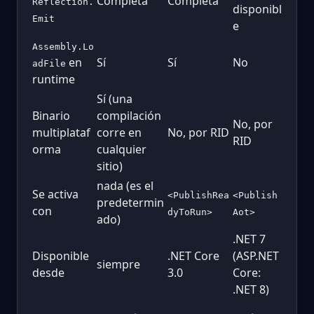
Completa
Completa
Reflection.
disponibl
Emit
e
Assembly.Lo
en
Sí
Sí
No
adFile
runtime
Sí (una
Binario
compilación
No, por
multiplataf
corre en
No, por RID
RID
orma
cualquier
sitio)
nada (es el
Se activa
<PublishRea
<Publish
predetermin
con
dyToRun>
Aot>
ado)
.NET 7
Disponible
.NET Core
(ASP.NET
siempre
desde
3.0
Core:
.NET 8)