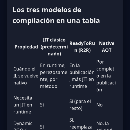
Los tres modelos de
compilación en una tabla
JIT clásico
ReadyToRu
Native
Propiedad
(predetermi
n (R2R)
AOT
nado)
Por
En runtime,
En la
Cuándo el
complet
perezosame
publicación
IL se vuelve
o en la
nte, por
, más JIT en
nativo
publicaci
método
runtime
ón
Necesita
Sí (para el
un JIT en
Sí
No
resto)
runtime
Sí,
Dynamic
No, la
Sí
reemplaza