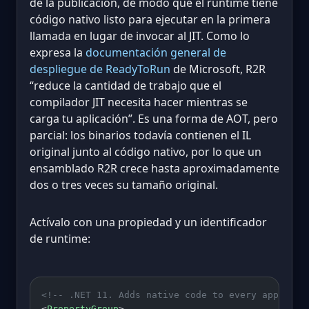
de la publicación, de modo que el runtime tiene
código nativo listo para ejecutar en la primera
llamada en lugar de invocar al JIT. Como lo
expresa la
documentación general de
despliegue de ReadyToRun
de Microsoft, R2R
“reduce la cantidad de trabajo que el
compilador JIT necesita hacer mientras se
carga tu aplicación”. Es una forma de AOT, pero
parcial: los binarios todavía contienen el IL
original junto al código nativo, por lo que un
ensamblado R2R crece hasta aproximadamente
dos o tres veces su tamaño original.
Actívalo con una propiedad y un identificador
de runtime:
<!-- .NET 11. Adds native code to every app asse
<
PropertyGroup
>