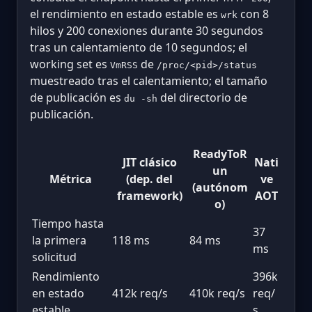
el rendimiento en estado estable es
con 8
wrk
hilos y 200 conexiones durante 30 segundos
tras un calentamiento de 10 segundos; el
working set es
de
VmRSS
/proc/<pid>/status
muestreado tras el calentamiento; el tamaño
de publicación es
del directorio de
du -sh
publicación.
ReadyToR
JIT clásico
Nati
un
Métrica
(dep. del
ve
(autónom
framework)
AOT
o)
Tiempo hasta
37
la primera
118 ms
84 ms
ms
solicitud
Rendimiento
396k
en estado
412k req/s
410k req/s
req/
estable
s