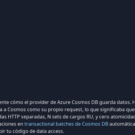
nte cómo el provider de Azure Cosmos DB guarda datos. Ha
ba a Cosmos como su propio request, lo que significaba qu
das HTTP separadas, N sets de cargos RU, y cero atomicida
raciones en
transactional batches de Cosmos DB
automática
bir tu código de data access.