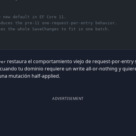
e new default in EF Core 11.
oduces the pre-11 one-request-per-entry behavior.
ces the whole SaveChanges to fit in one batch.
restaura el comportamiento viejo de request-por-entry s
ver
 cuando tu dominio requiere un write all-or-nothing y quier
una mutación half-applied.
ADVERTISEMENT