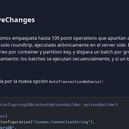
veChanges
osmos empaqueta hasta 100 point operations que apuntan a
 solo roundtrip, ejecutado atómicamente en el server side.
ries por container y partition key, y dispara un batch por g
miento: los batches se ejecutan secuencialmente, y si un ba
la por la nueva opción
:
AutoTransactionBehavior
nConfiguring
(
DbContextOptionsBuilder
 optionsBuilder
)
mos
(
 Configuration[
"Cosmos:ConnectionString"
],
dersDB"
,