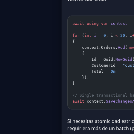
await
 using
 var
 context
 =
for
 (
int
 i
 =
 0
; i 
<
 20
; i
{
    context.Orders.
Add
(
ne
    {
        Id 
=
 Guid.
NewGuid
        CustomerId 
=
 "cus
        Total 
=
 0m
    });
}
// Single transactional b
await
 context.
SaveChanges
Si necesitas atomicidad estr
requiriera más de un batch (pa