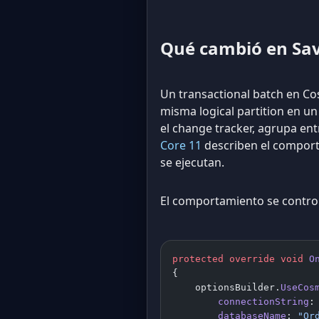
Qué cambió en Sa
Un transactional batch en C
misma logical partition en un
el change tracker, agrupa ent
Core 11
describen el comporta
se ejecutan.
El comportamiento se contro
protected
 override
 void
 O
{
    optionsBuilder.
UseCos
        connectionString
:
        databaseName
: 
"Or