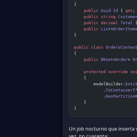
{
    public
 Guid
 Id
 { 
get
;
    public
 string
 Custome
    public
 decimal
 Total
 
    public
 List
<
OrderItem
}
public
 class
 OrdersContex
{
    public
 DbSet
<
Order
> 
O
    protected
 override
 vo
    {
        modelBuilder.
Enti
            .
ToContainer
(
            .
HasPartition
    }
}
Un job nocturno que inserta 
vez, no cuarenta: