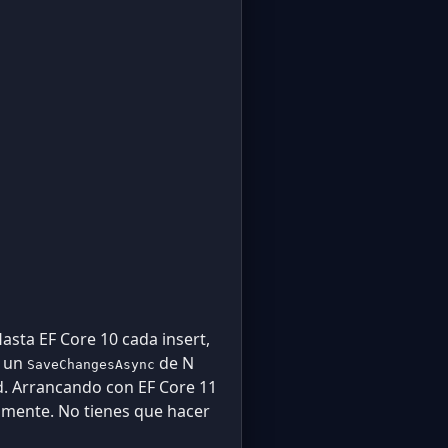
sta EF Core 10 cada insert,
e un
de N
SaveChangesAsync
d. Arrancando con EF Core 11
mente. No tienes que hacer