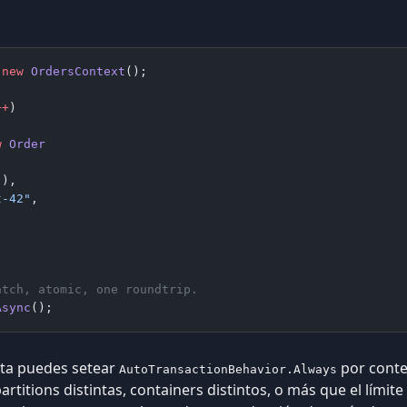
 new
 OrdersContext
();
++
)
w
 Order
(),
t-42"
,
atch, atomic, one roundtrip.
Async
();
icta puedes setear
por contex
AutoTransactionBehavior.Always
rtitions distintas, containers distintos, o más que el límite