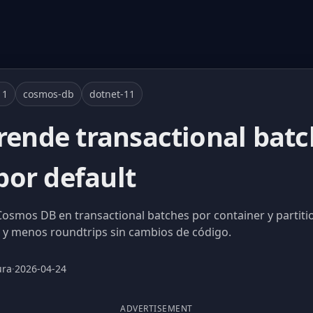
11
cosmos-db
dotnet-11
prende transactional batc
or default
Cosmos DB en transactional batches por container y partit
 y menos roundtrips sin cambios de código.
ura
·
2026-04-24
ADVERTISEMENT