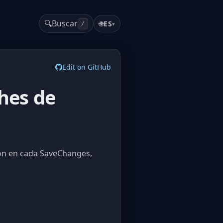
🔍
Buscar
🌐
ES
▾
/
Edit on GitHub
hes de
ion en cada SaveChanges,