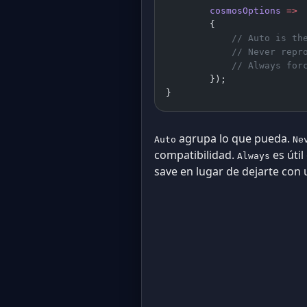
        cosmosOptions
 =>
        {
            // Auto is th
            // Never repr
            // Always for
        });
}
agrupa lo que pueda.
Auto
Ne
compatibilidad.
es útil
Always
save en lugar de dejarte con 