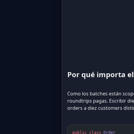
Por qué importa e
Como los batches están scope
roundtrips pagas. Escribir d
orders a diez customers dist
public
 class
 Order