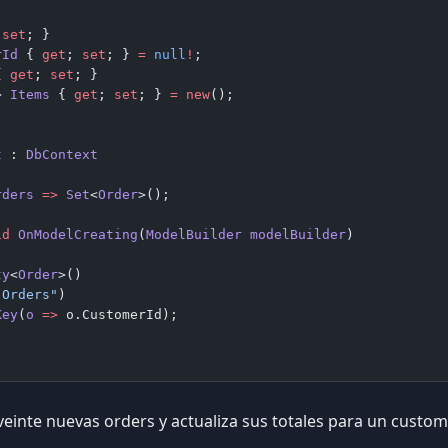
 
set
; }
rId
 { 
get
; 
set
; } 
=
 null
!
;
{ 
get
; 
set
; }
> 
Items
 { 
get
; 
set
; } 
=
 new
();
t
 : 
DbContext
rders
 =>
 Set
<
Order
>();
id
 OnModelCreating
(
ModelBuilder
 modelBuilder
)
ty
<
Order
>()
"Orders"
)
Key
(
o
 =>
 o.CustomerId);
veinte nuevas orders y actualiza sus totales para un cust