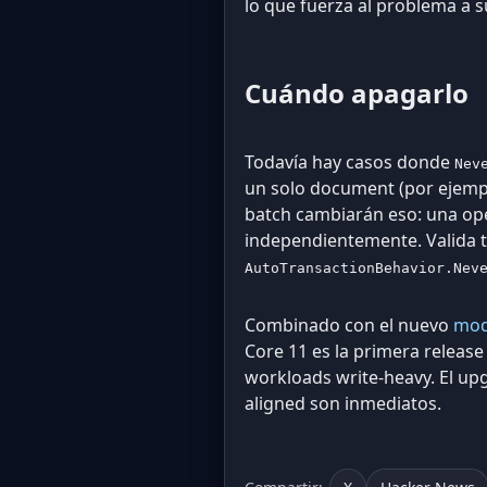
lo que fuerza al problema a s
Cuándo apagarlo
Todavía hay casos donde
Nev
un solo document (por ejemplo
batch cambiarán eso: una ope
independientemente. Valida t
AutoTransactionBehavior.Nev
Combinado con el nuevo
mod
Core 11 es la primera release
workloads write-heavy. El upg
aligned son inmediatos.