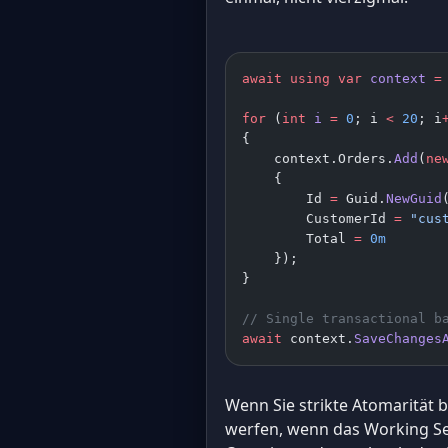
await
 using
 var
 context
 =
for
 (
int
 i
 =
 0
; i 
<
 20
; i
{
    context.Orders.
Add
(
ne
    {
        Id 
=
 Guid.
NewGuid
        CustomerId 
=
 "cus
        Total 
=
 0m
    });
}
// Single transactional b
await
 context.
SaveChanges
Wenn Sie strikte Atomarität 
werfen, wenn das Working Set