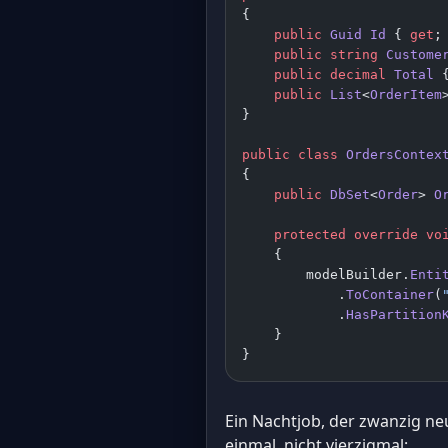
{
    public
 Guid
 Id
 { 
get
;
    public
 string
 Custome
    public
 decimal
 Total
 
    public
 List
<
OrderItem
}
public
 class
 OrdersContex
{
    public
 DbSet
<
Order
> 
O
    protected
 override
 vo
    {
        modelBuilder.
Enti
            .
ToContainer
(
            .
HasPartition
    }
}
Ein Nachtjob, der zwanzig neu
einmal, nicht vierzigmal: