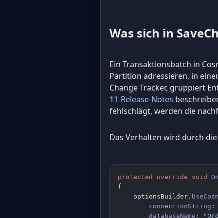
Was sich in SaveC
Ein Transaktionsbatch in Cos
Partition adressieren, in ein
Change Tracker, gruppiert En
11-Release-Notes
beschreiben
fehlschlägt, werden die nach
Das Verhalten wird durch di
protected
 override
 void
 O
{
    optionsBuilder.
UseCos
        connectionString
:
        databaseName
: 
"Or