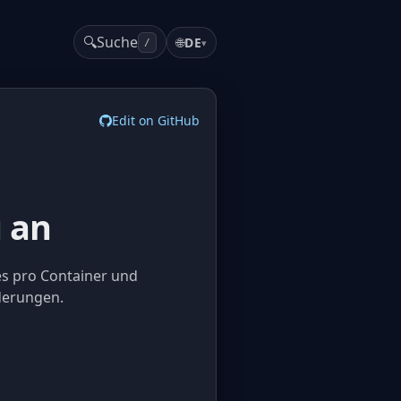
🔍
Suche
🌐
DE
▾
/
Edit on GitHub
 an
es pro Container und
derungen.