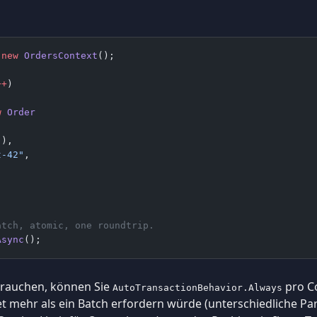
 new
 OrdersContext
();
++
)
w
 Order
(),
t-42"
,
atch, atomic, one roundtrip.
Async
();
brauchen, können Sie
pro Co
AutoTransactionBehavior.Always
 mehr als ein Batch erfordern würde (unterschiedliche Part