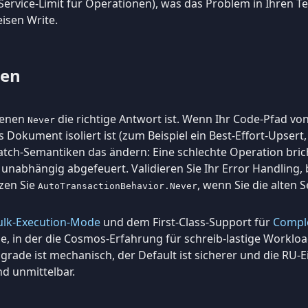
ervice-Limit für Operationen), was das Problem in Ihren Tes
isen Write.
ten
 denen
die richtige Antwort ist. Wenn Ihr Code-Pfad vo
Never
 Dokument isoliert ist (zum Beispiel ein Best-Effort-Upsert,
atch-Semantiken das ändern: Eine schlechte Operation brich
 unabhängig abgefeuert. Validieren Sie Ihr Error Handling,
zen Sie
, wenn Sie die alten
AutoTransactionBehavior.Never
ulk-Execution-Mode
und dem First-Class-Support für
Compl
ase, in der die Cosmos-Erfahrung für schreib-lastige Worklo
grade ist mechanisch, der Default ist sicherer und die RU-E
d unmittelbar.