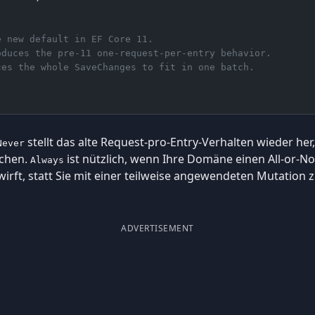
e new default in EF Core 11.
oduces the pre-11 one-request-per-entry behavior.
ces the whole SaveChanges to fit in one batch.
stellt das alte Request-pro-Entry-Verhalten wieder her
Never
uchen.
ist nützlich, wenn Ihre Domäne einen All-or-No
Always
 wirft, statt Sie mit einer teilweise angewendeten Mutation 
ADVERTISEMENT