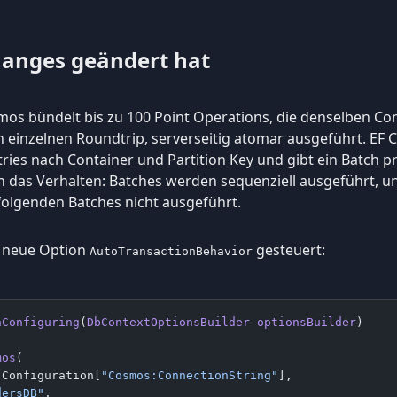
hanges geändert hat
mos bündelt bis zu 100 Point Operations, die denselben Con
en einzelnen Roundtrip, serverseitig atomar ausgeführt. EF Co
tries nach Container und Partition Key und gibt ein Batch 
 das Verhalten: Batches werden sequenziell ausgeführt, u
folgenden Batches nicht ausgeführt.
e neue Option
gesteuert:
AutoTransactionBehavior
nConfiguring
(
DbContextOptionsBuilder
 optionsBuilder
)
mos
(
 Configuration[
"Cosmos:ConnectionString"
],
dersDB"
,