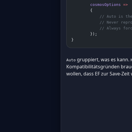
        cosmosOptions
 =>
        {
            // Auto is th
            // Never repr
            // Always for
        });
}
gruppiert, was es kann.
Auto
Kompatibilitätsgründen bra
wollen, dass EF zur Save-Zeit