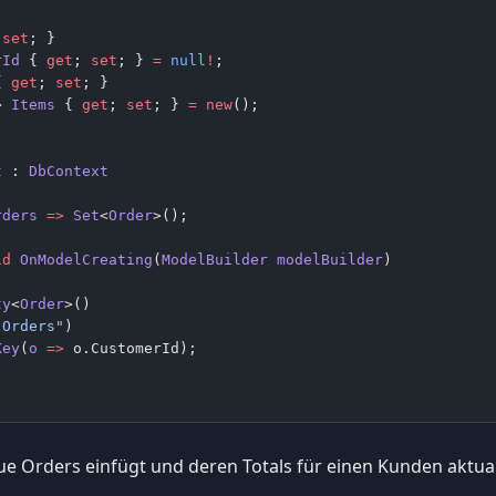
 
set
; }
rId
 { 
get
; 
set
; } 
=
 null
!
;
{ 
get
; 
set
; }
> 
Items
 { 
get
; 
set
; } 
=
 new
();
t
 : 
DbContext
rders
 =>
 Set
<
Order
>();
id
 OnModelCreating
(
ModelBuilder
 modelBuilder
)
ty
<
Order
>()
"Orders"
)
Key
(
o
 =>
 o.CustomerId);
e Orders einfügt und deren Totals für einen Kunden aktualis