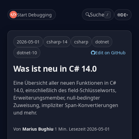
🔍
Suche
Start Debugging
🌐
DE
▾
/
2026-05-01
csharp-14
csharp
dotnet
dotnet-10
Edit on GitHub
Was ist neu in C# 14.0
Eine Übersicht aller neuen Funktionen in C#
14.0, einschließlich des field-Schlüsselworts,
Erweiterungsmember, null-bedingter
Zuweisung, impliziter Span-Konvertierungen
und mehr.
Von
Marius Bughiu
·
1 Min. Lesezeit
·
2026-05-01