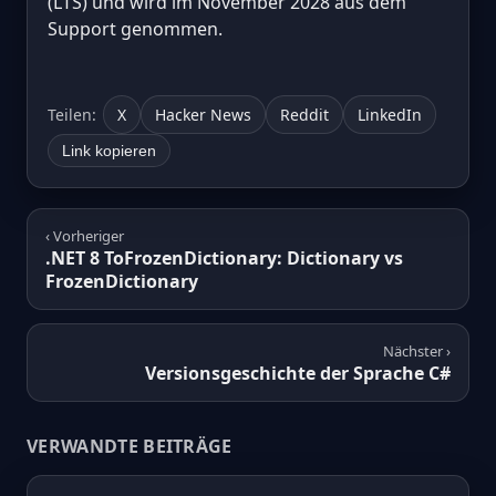
(LTS) und wird im November 2028 aus dem
Support genommen.
Teilen:
X
Hacker News
Reddit
LinkedIn
Link kopieren
‹ Vorheriger
.NET 8 ToFrozenDictionary: Dictionary vs
FrozenDictionary
Nächster ›
Versionsgeschichte der Sprache C#
VERWANDTE BEITRÄGE