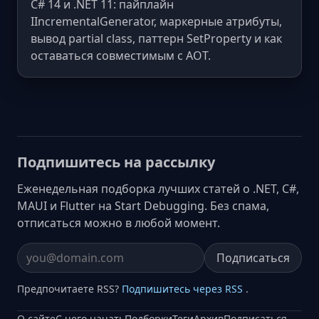
C# 14 и .NET 11: пайплайн
IIncrementalGenerator, маркерные атрибуты,
вывод partial class, паттерн SetProperty и как
оставаться совместимым с AOT.
Подпишитесь на рассылку
Еженедельная подборка лучших статей о .NET, C#,
MAUI и Flutter на Start Debugging. Без спама,
отписаться можно в любой момент.
Подписаться
Email address
Предпочитаете RSS?
Подпишитесь через RSS
.
О сайте
С чего начать
Подборки
Теги
Архив
Подписаться