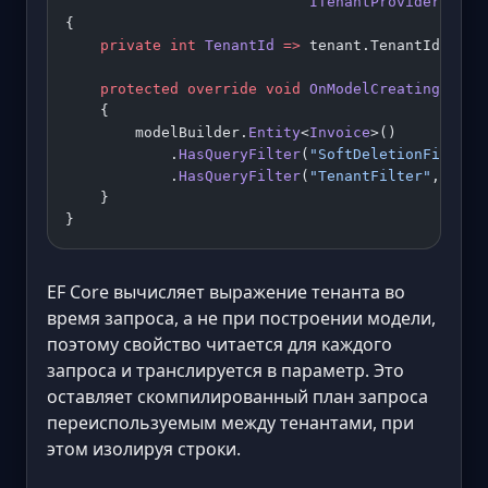
                            ITenantProvider
 tena
{
    private
 int
 TenantId
 =>
 tenant.TenantId;
    protected
 override
 void
 OnModelCreating
(
Mode
    {
        modelBuilder.
Entity
<
Invoice
>()
            .
HasQueryFilter
(
"SoftDeletionFilter"
            .
HasQueryFilter
(
"TenantFilter"
, 
i
 =>
    }
}
EF Core вычисляет выражение тенанта во
время запроса, а не при построении модели,
поэтому свойство читается для каждого
запроса и транслируется в параметр. Это
оставляет скомпилированный план запроса
переиспользуемым между тенантами, при
этом изолируя строки.