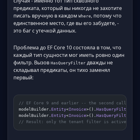
случая - именно тот тип сквозного
предиката, который вы никогда не захотите
писать вручную в каждом
, потому что
Where
единственное место, где вы его забудете, -
это баг с утечкой данных.
Проблема до EF Core 10 состояла в том, что
каждый тип сущности мог иметь ровно один
фильтр. Вызов
дважды не
HasQueryFilter
складывал предикаты, он тихо заменял
первый:
// EF Core 9 and earlier -- the second call WINS
modelBuilder.
Entity
<
Invoice
>().
HasQueryFilter
(
i
 
modelBuilder.
Entity
<
Invoice
>().
HasQueryFilter
(
i
 
// Result: only the tenant filter is active. Del