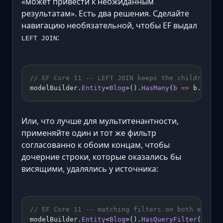
«может привести к неожиданным
результатам». Есть два решения. Сделайте
навигацию необязательной, чтобы EF выдал
:
LEFT JOIN
// EF Core 11 -- LEFT JOIN keeps the children ev
modelBuilder.
Entity
<
Blog
>().
HasMany
(
b
 =>
 b.Posts
Или, что лучше для мультитенантности,
применяйте один и тот же фильтр
согласованно к обоим концам, чтобы
дочерние строки, которые оказались бы
висящими, удалялись у источника:
// EF Core 11 -- matching filters on both entiti
modelBuilder.
Entity
<
Blog
>().
HasQueryFilter
(
"UrlF