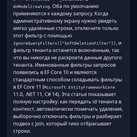
. Оба по умолчанию
OnModelCreating
применяются к каждому запросу. Когда
административному экрану нужно увидеть
мягко удалённые строки, отключите только
этот фильтр с помощью
, и
IgnoreQueryFilters(["SoftDeletionFilter"])
фильтр тенанта останется включённым, так
что вы никогда не раскроете данные другого
тенанта. Именованные фильтры запросов
появились в EF Core 10 и являются
стандартным способом складывать фильтры
в EF Core 11 (
Microsoft.EntityFrameworkCore
11.0, .NET 11, C# 14). Эта статья показывает
полную настройку: как передать id тенанта в
контекст, автоматически помечать удаления,
выборочно отключать фильтры и разбирает
подвох с join, который тихо отбрасывает
строки.