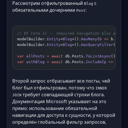
Рассмотрим отфильтрованный
с
Blog
обязательными дочерними
:
Post
// EF Core 11 -- required navigation plus a filt
modelBuilder.
Entity
<
Blog
>().
HasMany
(
b
 =>
 b.Posts
modelBuilder.
Entity
<
Blog
>().
HasQueryFilter
(
"UrlF
var
 allPosts
 =
 await
 db.Posts.
ToListAsync
();    
var
 withBlog
 =
 await
 db.Posts.
Include
(
p
 =>
 p.Blo
Второй запрос отбрасывает все посты, чей
блог был отфильтрован, потому что
INNER
требует совпадающей строки блога.
JOIN
Документация Microsoft указывает на это
прямо: использование обязательной
навигации для доступа к сущности, у которой
определён глобальный фильтр запросов,