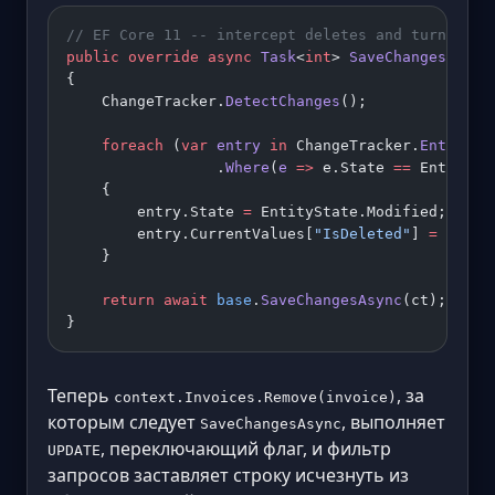
// EF Core 11 -- intercept deletes and turn them
public
 override
 async
 Task
<
int
> 
SaveChangesAsync
{
    ChangeTracker.
DetectChanges
();
    foreach
 (
var
 entry
 in
 ChangeTracker.
Entries
<
                 .
Where
(
e
 =>
 e.State 
==
 EntitySt
    {
        entry.State 
=
 EntityState.Modified;
        entry.CurrentValues[
"IsDeleted"
] 
=
 true
;
    }
    return
 await
 base
.
SaveChangesAsync
(ct);
}
Теперь
, за
context.Invoices.Remove(invoice)
которым следует
, выполняет
SaveChangesAsync
, переключающий флаг, и фильтр
UPDATE
запросов заставляет строку исчезнуть из