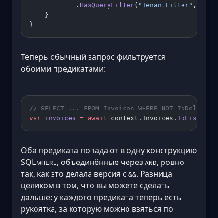
            .
HasQueryFilter
(
"TenantFilter"
, 
i
 =>
    }
}
Теперь обычный запрос фильтруется
обоими предикатами:
// SELECT ... FROM Invoices WHERE NOT IsDeleted 
var
 invoices
 =
 await
 context.Invoices.
ToListAsyn
Оба предиката попадают в одну конструкцию
SQL
, объединённые через
, ровно
WHERE
AND
так, как это делала версия с
. Разница
&&
целиком в том, что вы можете сделать
дальше: у каждого предиката теперь есть
рукоятка, за которую можно взяться по