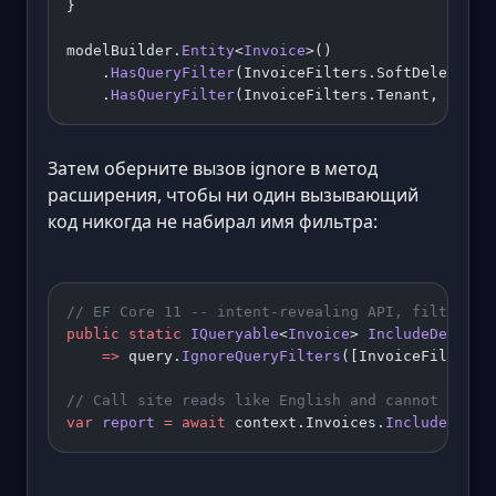
}
modelBuilder.
Entity
<
Invoice
>()
    .
HasQueryFilter
(InvoiceFilters.SoftDelete, 
i
    .
HasQueryFilter
(InvoiceFilters.Tenant, 
i
 =>
 
Затем оберните вызов ignore в метод
расширения, чтобы ни один вызывающий
код никогда не набирал имя фильтра:
// EF Core 11 -- intent-revealing API, filter na
public
 static
 IQueryable
<
Invoice
> 
IncludeDeleted
    =>
 query.
IgnoreQueryFilters
([InvoiceFilters.
// Call site reads like English and cannot leak 
var
 report
 =
 await
 context.Invoices.
IncludeDelet