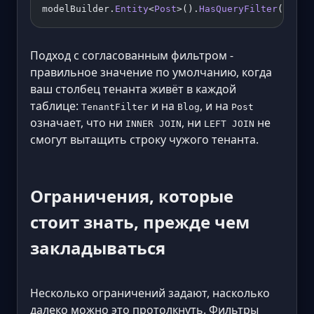
modelBuilder.
Entity
<
Post
>().
HasQueryFilter
(
"UrlF
Подход с согласованным фильтром -
правильное значение по умолчанию, когда
ваш столбец тенанта живёт в каждой
таблице:
и на
, и на
TenantFilter
Blog
Post
означает, что ни
, ни
не
INNER JOIN
LEFT JOIN
смогут вытащить строку чужого тенанта.
Ограничения, которые
стоит знать, прежде чем
закладываться
Несколько ограничений задают, насколько
далеко можно это протолкнуть. Фильтры