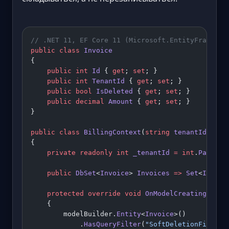
// .NET 11, EF Core 11 (Microsoft.EntityFramewor
public
 class
 Invoice
{
    public
 int
 Id
 { 
get
; 
set
; }
    public
 int
 TenantId
 { 
get
; 
set
; }
    public
 bool
 IsDeleted
 { 
get
; 
set
; }
    public
 decimal
 Amount
 { 
get
; 
set
; }
}
public
 class
 BillingContext
(
string
 tenantId
) : 
D
{
    private
 readonly
 int
 _tenantId
 =
 int
.
Parse
(t
    public
 DbSet
<
Invoice
> 
Invoices
 =>
 Set
<
Invoic
    protected
 override
 void
 OnModelCreating
(
Mode
    {
        modelBuilder.
Entity
<
Invoice
>()
            .
HasQueryFilter
(
"SoftDeletionFilter"