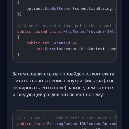
{
    options.
UseSqlServer
(connectionString);
});
// A small provider that pulls the tenant from t
public
 sealed
 class
 HttpTenantProvider
(
IHttpCont
{
    public
 int
 TenantId
 =>
        int
.
Parse
(accessor.HttpContext
!
.User.
Fin
}
Затем сошлитесь на провайдер из контекста.
Читать тенанта лениво внутри фильтра (а не
кешировать его в поле) важнее, чем кажется,
и следующий раздел объясняет почему:
// EF Core 11 -- the filter closes over a field 
public
 class
 BillingContext
(
DbContextOptions
<
Bil