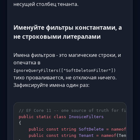
несущей столбец тенанта.
Именуйте фильтры константами, а
не строковыми литералами
Имена фильтров - это магические строки, и
опечатка в
IgnoreQueryFilters(["SoftDeletonFilter"])
тихо проваливается, не отключая ничего.
Зафиксируйте имена один раз:
// EF Core 11 -- one source of truth for filter 
public
 static
 class
 InvoiceFilters
{
    public
 const
 string
 SoftDelete
 =
 nameof
(Soft
    public
 const
 string
 Tenant
 =
 nameof
(Tenant);