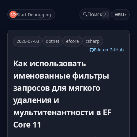
🔍
Поиск
Start Debugging
🌐
RU
▾
/
2026-07-03
dotnet
efcore
csharp
Edit on GitHub
Как использовать
именованные фильтры
запросов для мягкого
удаления и
мультитенантности в EF
Core 11