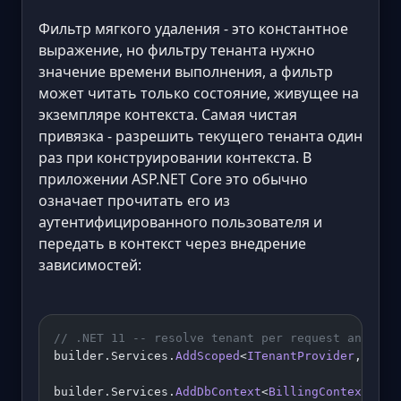
Фильтр мягкого удаления - это константное
выражение, но фильтру тенанта нужно
значение времени выполнения, а фильтр
может читать только состояние, живущее на
экземпляре контекста. Самая чистая
привязка - разрешить текущего тенанта один
раз при конструировании контекста. В
приложении ASP.NET Core это обычно
означает прочитать его из
аутентифицированного пользователя и
передать в контекст через внедрение
зависимостей:
// .NET 11 -- resolve tenant per request and fee
builder.Services.
AddScoped
<
ITenantProvider
, 
Http
builder.Services.
AddDbContext
<
BillingContext
>((
s