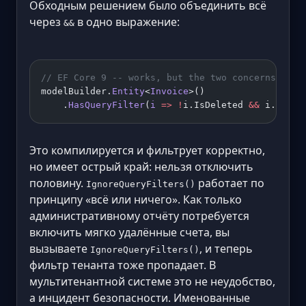
Обходным решением было объединить всё
через
в одно выражение:
&&
// EF Core 9 -- works, but the two concerns are 
modelBuilder.
Entity
<
Invoice
>()
    .
HasQueryFilter
(
i
 =>
 !
i.IsDeleted 
&&
 i.Tenan
Это компилируется и фильтрует корректно,
но имеет острый край: нельзя отключить
половину.
работает по
IgnoreQueryFilters()
принципу «всё или ничего». Как только
административному отчёту потребуется
включить мягко удалённые счета, вы
вызываете
, и теперь
IgnoreQueryFilters()
фильтр тенанта тоже пропадает. В
мультитенантной системе это не неудобство,
а инцидент безопасности. Именованные