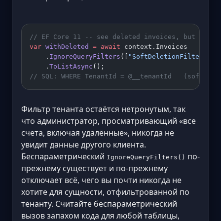
// EF Core 11 -- see deleted invoices, but STILL
var
 withDeleted
 =
 await
 context.Invoices
    .
IgnoreQueryFilters
([
"SoftDeletionFilter"
])
    .
ToListAsync
();
// SQL: WHERE TenantId = @__tenantId   (soft-del
Фильтр тенанта остаётся нетронутым, так
что администратор, просматривающий «все
счета, включая удалённые», никогда не
увидит данные другого клиента.
Беспараметрический
по-
IgnoreQueryFilters()
прежнему существует и по-прежнему
отключает всё, чего вы почти никогда не
хотите для сущности, отфильтрованной по
тенанту. Считайте беспараметрический
вызов запахом кода для любой таблицы,