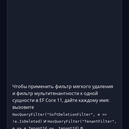
Чтобы применить фильтр мягкого удаления
и фильтр мультитенантности к одной
сущности в EF Core 11, дайте каждому имя:
вызовите
HasQueryFilter("SoftDeletionFilter", e =>
и
!e.IsDeleted)
HasQueryFilter("TenantFilter",
в
e => e.TenantId == _tenantId)