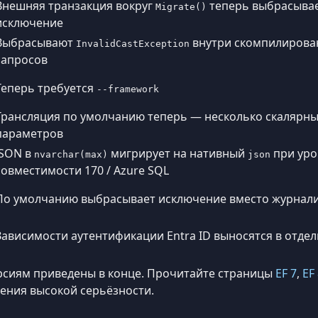
Внешняя транзакция вокруг
теперь выбрасыва
Migrate()
исключение
Выбрасывают
внутри скомпилирова
InvalidCastException
запросов
Теперь требуется
--framework
Трансляция по умолчанию теперь — несколько скалярн
параметров
JSON в
мигрирует на нативный
при уро
nvarchar(max)
json
совместимости 170 / Azure SQL
По умолчанию выбрасывает исключение вместо журнал
Зависимости аутентификации Entra ID выносятся в отде
рсиям приведены в конце. Прочитайте страницы
EF 7
,
EF
нения высокой серьёзности.