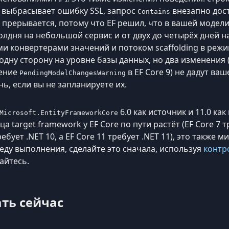
 выбрасывает ошибку SSL, запрос
внезапно дост
Contains
е прерывается, потому что EF решил, что в вашей моде
олдня на небольшой сервис и от двух до четырёх дней 
 конвертерами значений и потоком scaffolding в режиме
 одну сторону на уровне базы данных, но два изменени
чение
в EF Core 9) не дадут в
PendingModelChangesWarning
нь, если вы не запланируете их.
6.0 как источник и 11.0 ка
Microsoft.EntityFrameworkCore
 target framework у EF Core по пути растёт (EF Core 7 тре
ребует .NET 10, а EF Core 11 требует .NET 11), это также
еду выполнения, сделайте это сначала, используя
контр
айтесь.
ть сейчас