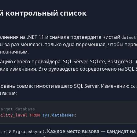
й контрольный список
лнения на .NET 11 и сначала подтвердите чистый
dotnet
обы за раз менялась только одна переменная, чтобы перв
днозначным.
цию своего провайдера. SQL Server, SQLite, PostgreSQL 
кие изменения. Это руководство сосредоточено на SQL Se
.
ровень совместимости вашего SQL Server. Изменению
Co
и выше:
target database
bility_level
 FROM
 sys
.
databases
;
и
. Каждое место вызова — кандидат н
te(
MigrateAsync(