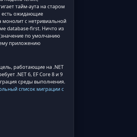
игает тайм-аута на старом
ли есть ожидающие
на монолит с нетривиальной
 database-first. Ничто из
я (значение по умолчанию
ашему приложению
к цель, работающие на .NET
бует .NET 6, EF Core 8 и 9
 миграция среды выполнения.
ольный список миграции с