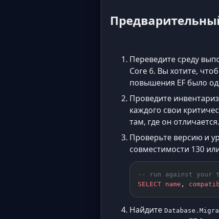
Предварительны
Переведите среду выпо
Core 6. Вы хотите, чт
повышения EF было о
Проведите инвентариза
каждого свои критичес
там, где он отличается
Проверьте версию и у
совместимости 130 ил
-- run against your 
SELECT
 name
, 
compati
Найдите
Database.Migra