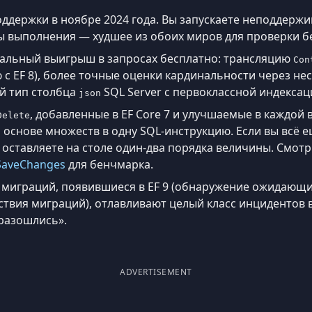
поддержки в ноябре 2024 года. Вы запускаете неподдер
 выполнения — худшее из обоих миров для проверки б
реальный выигрыш в запросах бесплатно: трансляцию
Con
с EF 8), более точные оценки кардинальности через не
й тип столбца
SQL Server с первоклассной индексац
json
, добавленные в EF Core 7 и улучшаемые в каждой в
Delete
основе множеств в одну SQL-инструкцию. Если вы всё е
 оставляете на столе один-два порядка величины. Смот
SaveChanges
для бенчмарка.
миграций, появившиеся в EF 9 (обнаружение ожидающи
ствия миграций), отлавливают целый класс инцидентов 
 разошлись».
ADVERTISEMENT