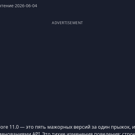
чтение
·
2026-06-04
ADVERTISEMENT
F Core 11.0 — это пять мажорных версий за один прыжок,
менованиями API. Это тихие изменения поведения: стро