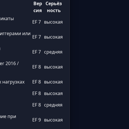
Вер
Серьёз
сия
ность
фикаты
EF 7
высокая
риггерами или
EF 7
высокая
я
EF 7
средняя
er 2016 /
EF 8
высокая
 нагрузках
EF 8
высокая
EF 8
высокая
EF 8
средняя
ние при
EF 9
высокая