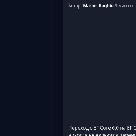
Автор:
Marius Bughiu
·
9 мин на 
Переход с EF Core 6.0 на E
никогда не являются переи