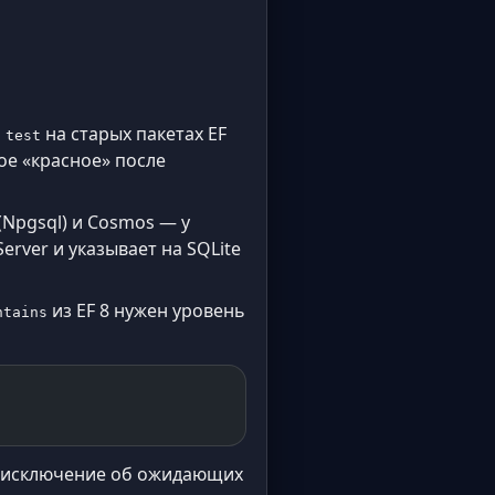
на старых пакетах EF
 test
ое «красное» после
(Npgsql) и Cosmos — у
rver и указывает на SQLite
из EF 8 нужен уровень
ntains
а исключение об ожидающих