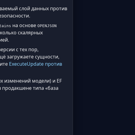
живаемый слой данных против
езопасности.
на основе
tains
OPENJSON
сколько скалярных
ией.
ерсии с тех пор,
щё загружаете сущности,
рите
ExecuteUpdate против
х изменений модели) и EF
в продакшене типа «база