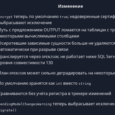
Изменение
теперь по умолчанию
; недоверенные серти
Encrypt
true
выбрасывают исключение
Путь с предложением OUTPUT ломается на таблицах с т
некоторыми вычисляемыми столбцами
Осиротевшие зависимые сущности больше не удаляютс
автоматически при разрыве связи
Транслируется через
; не работает ниже SQL Serv
OPENJSON
уровня совместимости 130
План
может сильно деградировать на некоторых
OPENJSON
По умолчанию хранятся как
вместо
int
string
Сравниваются без учёта регистра в трекере изменений
теперь выбрасывает исключе
PendingModelChangesWarning
Migrate()