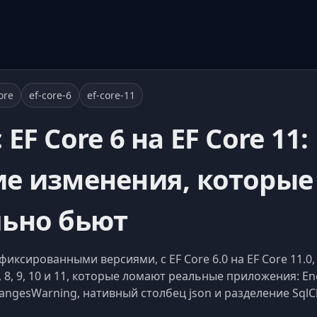
ore
ef-core-6
ef-core-11
EF Core 6 на EF Core 11:
е изменения, которые
льно бьют
фиксированными версиями, с EF Core 6.0 на EF Core 11.0
 8, 9, 10 и 11, которые ломают реальные приложения: Enc
gesWarning, нативный столбец json и разделение SqlCli