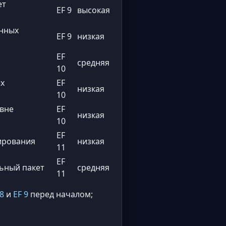
ет
EF 9
высокая
нных
EF 9
низкая
EF
средняя
10
ых
EF
низкая
10
вне
EF
низкая
10
EF
ирования
низкая
11
EF
льный пакет
средняя
11
 8
и
EF 9
перед началом;