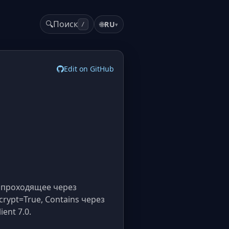
🔍
Поиск
🌐
RU
▾
/
Edit on GitHub
, проходящее через
rypt=True, Contains через
ent 7.0.