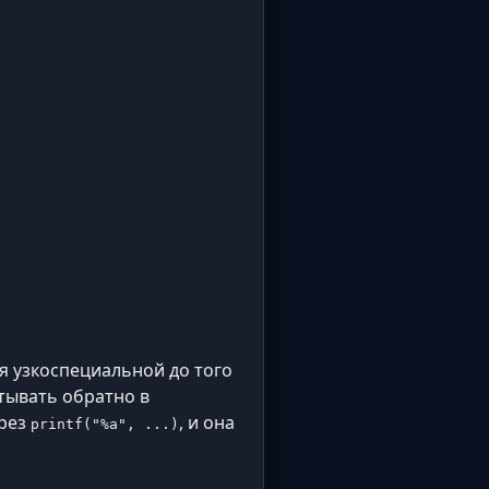
я узкоспециальной до того
тывать обратно в
ерез
, и она
printf("%a", ...)