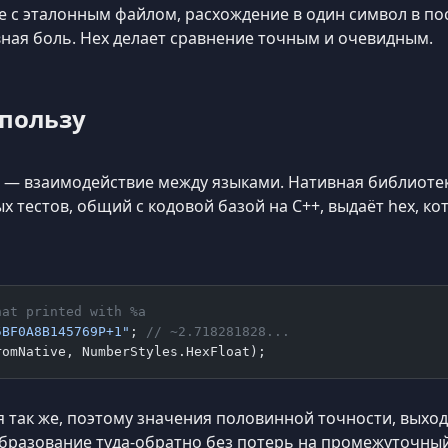
е с эталонным файлом, расхождение в один символ в п
ная боль. Hex делает сравнение точным и очевидным.
 пользу
— взаимодействие между языками. Нативная библиотека,
ых тестов, общий с кодовой базой на C++, выдаёт hex, к
hat printed with %a
5BF0A8B145769P+1"
; 
// ~2.718281828...
romNative, NumberStyles.HexFloat);
так же, поэтому значения половинной точности, выхо
бразование туда-обратно без потерь на промежуточный