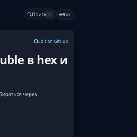
🔍
Поиск
🌐
RU
▾
/
Edit on GitHub
ble в hex и
збираться через