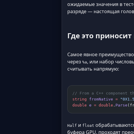
ожидаемые значения в тест
разряде — настоящая голов
Где это приносит
Самое явное преимущество 
через
, или набор числов
%a
считывать напрямую:
// From a C++ component t
string
 fromNative
 =
 "0X1.
double
 e
 =
 double
.
Parse
(f
и
обрабатываются 
Half
float
буфера GPU, проходят прео