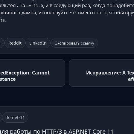
цельтесь на
, и в следующий раз, когда понадобитс
net11.0
адочного дампа, используйте
вместо того, чтобы вру
"X"
.
its
s
Reddit
LinkedIn
Скопировать ссылку
edException: Cannot
Исправление: A Tex
nstance
af
dotnet-11
для работы по HTTP/3 в ASP.NET Core 11