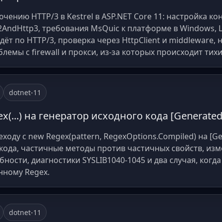
чению HTTP/3 в Kestrel в ASP.NET Core 11: настройка к
2AndHttp3, требования MsQuic к платформе в Windows, 
дёт по HTTP/3, проверка через HttpClient и middleware, 
лемы с firewall и прокси, из-за которых происходит тихи
dotnet-11
(...) на генератор исходного кода [Generated
оду с new Regex(pattern, RegexOptions.Compiled) на [Ge
кода, частичные методы против частичных свойств, из
бности, диагностики SYSLIB1040-1045 и два случая, когд
нному Regex.
dotnet-11