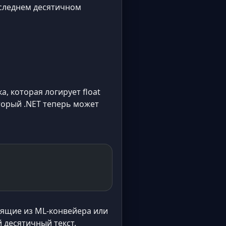
оследнем десятичном
 которая логирует float
оторый .NET теперь может
дящие из ML-конвейера или
 десятичный текст.