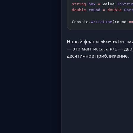
string
 hex
 =
 value.
ToStri
double
 round
 =
 double
.
Par
Console.
WriteLine
(round 
=
Новый флаг
NumberStyles.He
— это мантисса, а
— двои
P+1
десятичное приближение.