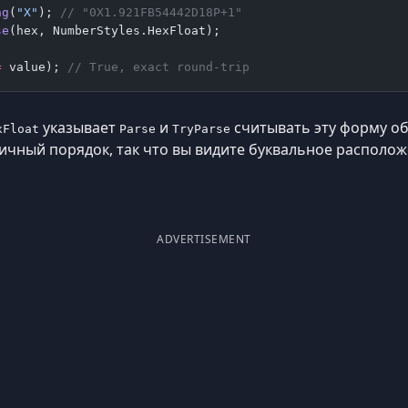
ng
(
"X"
); 
// "0X1.921FB54442D18P+1"
se
(hex, NumberStyles.HexFloat);
=
 value); 
// True, exact round-trip
указывает
и
считывать эту форму о
xFloat
Parse
TryParse
чный порядок, так что вы видите буквальное расположе
ADVERTISEMENT