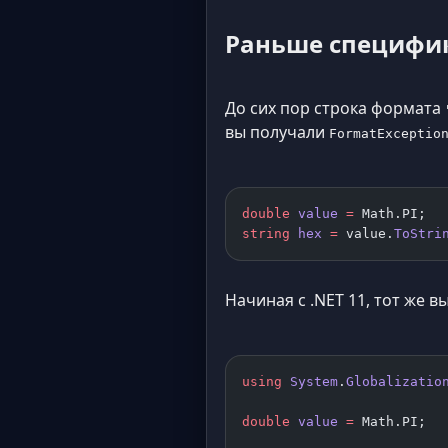
Раньше специфик
До сих пор строка формата
вы получали
FormatExceptio
double
 value
 =
 Math.PI;
string
 hex
 =
 value.
ToStri
Начиная с .NET 11, тот же в
using
 System
.
Globalizatio
double
 value
 =
 Math.PI;