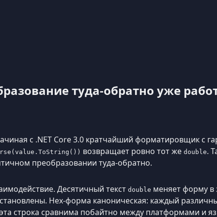
разование туда-обратно уже работ
Начиная с .NET Core 3.0 кратчайший форматировщик с г
возвращает ровно тот же
. 
rse(value.ToString())
double
ятичном преобразовании туда-обратно.
заимодействие. Десятичный текст
меняет форму в 
double
 установлены. Hex-форма каноническая: каждый различ
и эта строка сравнима побайтно между платформами и яз