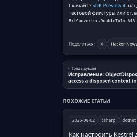
Скачайте
SDK Preview 4
, на
тестовой фикстуры или отл
BitConverter.DoubleToInt64B
Поделиться:
X
Hacker New
‹ Предыдущая
Исправление: ObjectDispos
access a disposed context i
ПОХОЖИЕ СТАТЬИ
2026-08-02
csharp
dotnet
Как настроить Kestrel 