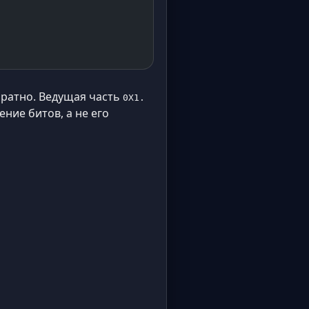
братно. Ведущая часть
0X1.
ние битов, а не его