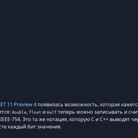
ET 11 Preview 4
появилась возможность, которая кажетс
ится:
,
и
теперь можно записывать и счи
double
float
Half
EE-754. Это та же нотация, которую C и C++ выводят ч
сте каждый бит значения.