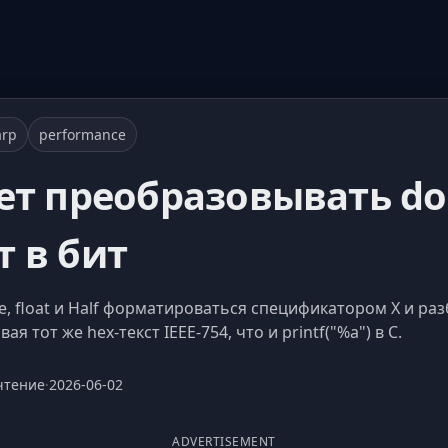
arp
performance
еет преобразовывать dou
т в бит
le, float и Half форматироваться спецификатором X и ра
ая тот же hex-текст IEEE-754, что и printf("%a") в C.
чтение
·
2026-06-02
ADVERTISEMENT