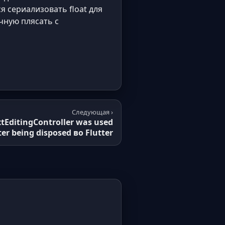
я сериализовать float для
чную плясать с
Следующая ›
tEditingController was used
ter being disposed во Flutter