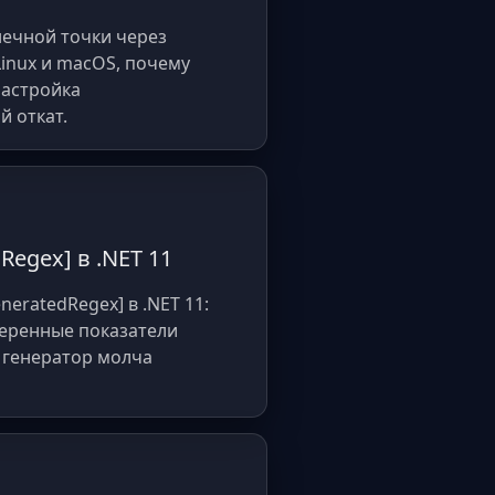
онечной точки через
Linux и macOS, почему
настройка
й откат.
Regex] в .NET 11
neratedRegex] в .NET 11:
меренные показатели
а генератор молча