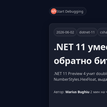
Start Debugging
2026-06-02
dotnet-11
csh
.NET 11 ум
обратно би
.NET 11 Preview 4 учит doub
NumberStyles.HexFloat, выдав
Автор:
Marius Bughiu
·
2 мин на 