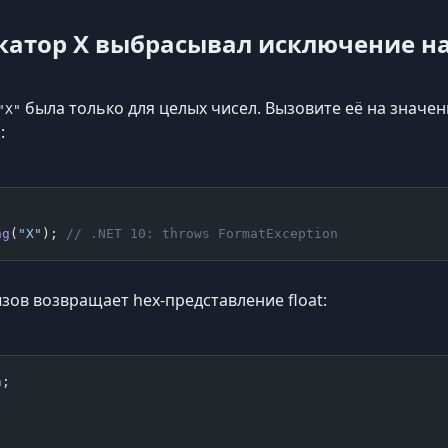
атор X выбрасывал исключение на
была только для целых чисел. Вызовите её на значе
"X"
:
n
ng
(
"X"
); 
// .NET 10: throws FormatException
ызов возвращает hex-представление float:
n
;