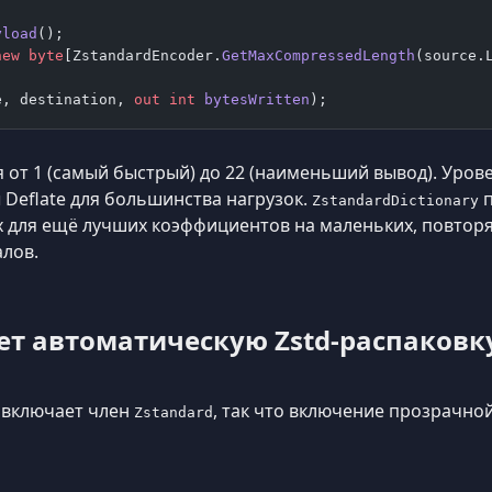
yload
();
new
 byte
[ZstandardEncoder.
GetMaxCompressedLength
(source.
e, destination, 
out
 int
 bytesWritten
);
от 1 (самый быстрый) до 22 (наименьший вывод). Урове
Deflate для большинства нагрузок.
п
ZstandardDictionary
 для ещё лучших коэффициентов на маленьких, повтор
алов.
ает автоматическую Zstd-распаковк
 включает член
, так что включение прозрачно
Zstandard