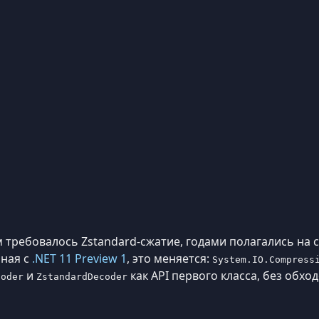
м требовалось Zstandard-сжатие, годами полагались на 
иная с
.NET 11 Preview 1
, это меняется:
System.IO.Compress
и
как API первого класса, без обхо
coder
ZstandardDecoder