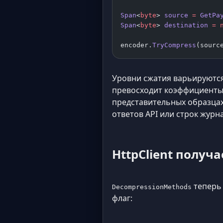
Span
<
byte
> 
source
 =
 GetPa
Span
<
byte
> 
destination
 =
 
encoder.
TryCompress
(sourc
Уровни сжатия варьируются 
превосходит коэффициенты 
представительных образцах
ответов API или строк журн
HttpClient получ
теперь
DecompressionMethods
флаг: