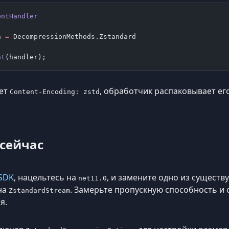
entHandler
n 
=
 DecompressionMethods.Zstandard
nt
(handler);
вет
, обработчик распаковывает его
Content-Encoding: zstd
 сейчас
 SDK
, нацельтесь на
, и замените одно из сущест
net11.0
на
. Замерьте пропускную способность и
ZstandardStream
я.