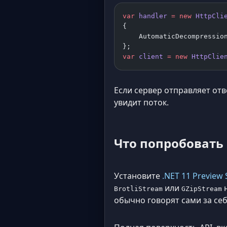
var
 handler
 =
 new
 HttpCli
{
    AutomaticDecompressio
};
var
 client
 =
 new
 HttpClie
Если сервер отправляет от
увидит поток.
Что попробовать
Установите
.NET 11 Preview
или
BrotliStream
GZipStream
обычно говорят сами за себ