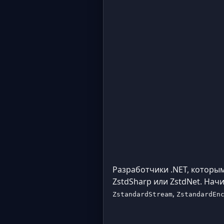
Разработчики .NET, которы
ZstdSharp или ZstdNet. Нач
,
ZstandardStream
ZstandardEn