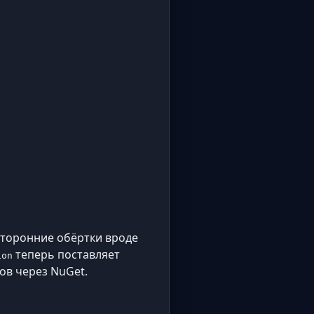
сторонние обёртки вроде
теперь поставляет
ion
дов через NuGet.