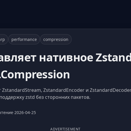
arp
performance
compression
бавляет нативное Zstan
.Compression
т ZstandardStream, ZstandardEncoder и ZstandardDecoder
поддержку zstd без сторонних пакетов.
чтение
·
2026-04-25
ADVERTISEMENT