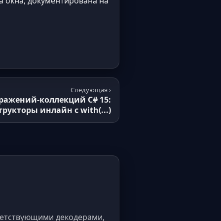
а окна, документирована на
Следующая ›
ражений-коллекций C# 15:
рукторы инлайн с with(...)
ответствующими декодерами,