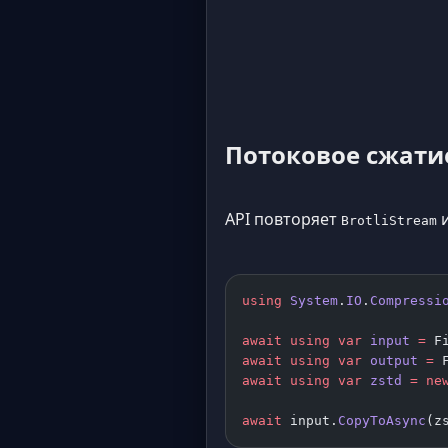
Потоковое сжатие
API повторяет
BrotliStream
using
 System
.
IO
.
Compressi
await
 using
 var
 input
 =
 F
await
 using
 var
 output
 =
 
await
 using
 var
 zstd
 =
 ne
await
 input.
CopyToAsync
(z