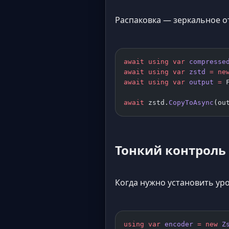
Распаковка — зеркальное о
await
 using
 var
 compresse
await
 using
 var
 zstd
 =
 ne
await
 using
 var
 output
 =
 
await
 zstd.
CopyToAsync
(ou
Тонкий контроль 
Когда нужно установить ур
using
 var
 encoder
 =
 new
 Z