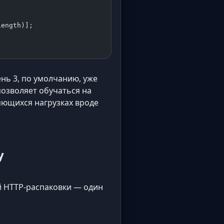
Length)];
нь 3, по умолчанию, уже
озволяет обучаться на
яющихся нагрузках вроде
у
й HTTP-распаковки — один