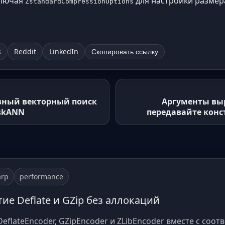
ключая
для настройки размер
ZstandardCompressionOptions
s
Reddit
LinkedIn
Скопировать ссылку
ивный векторный поиск
Аргументы вы
iskANN
передавайте конст
arp
performance
тие Deflate и GZip без аллокаций
 DeflateEncoder, GZipEncoder и ZLibEncoder вместе с со