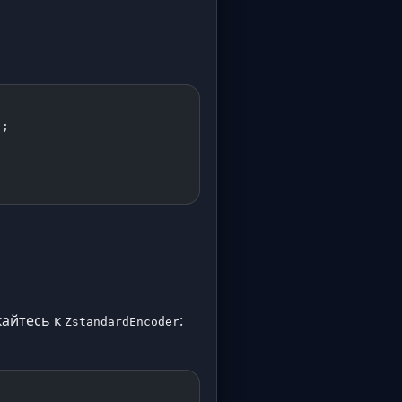
);
кайтесь к
:
ZstandardEncoder