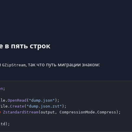
 в пять строк
и
, так что путь миграции знаком:
GZipStream
on
;
ile.
OpenRead
(
"dump.json"
);
File.
Create
(
"dump.json.zst"
);
w
 ZstandardStream
(output, CompressionMode.Compress);
std);