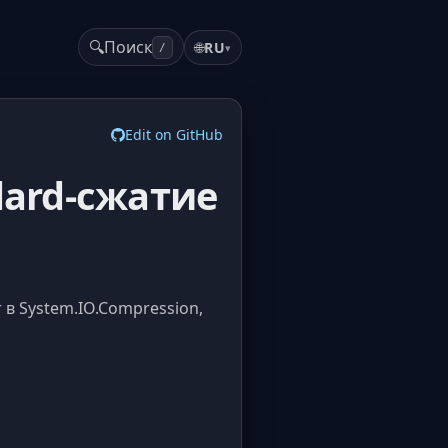
🔍
Поиск
🌐
RU
▾
/
Edit on GitHub
dard-сжатие
 в System.IO.Compression,