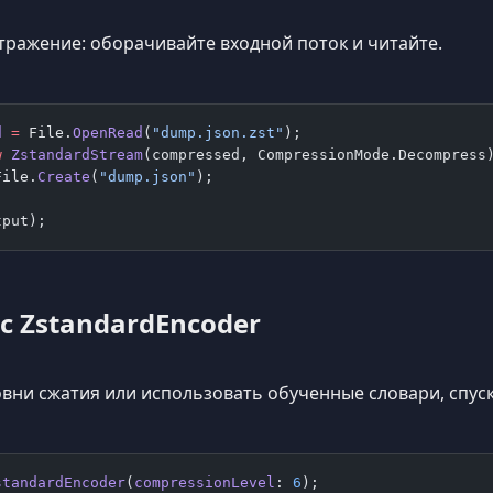
тражение: оборачивайте входной поток и читайте.
d
 =
 File.
OpenRead
(
"dump.json.zst"
);
w
 ZstandardStream
(compressed, CompressionMode.Decompress
File.
Create
(
"dump.json"
);
tput);
с ZstandardEncoder
овни сжатия или использовать обученные словари, спус
standardEncoder
(
compressionLevel
: 
6
);