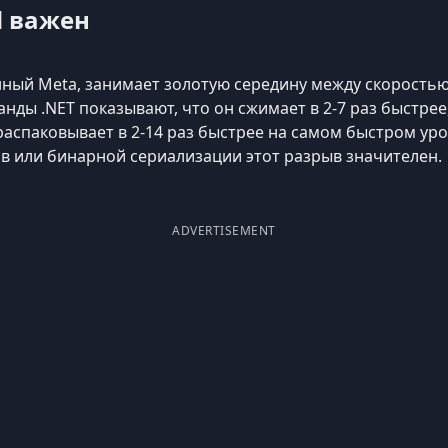
d важен
танный Meta, занимает золотую середину между скорость
ы .NET показывают, что он сжимает в 2-7 раз быстрее, ч
распаковывает в 2-14 раз быстрее на самом быстром ур
ов или бинарной сериализации этот разрыв значителен.
ADVERTISEMENT