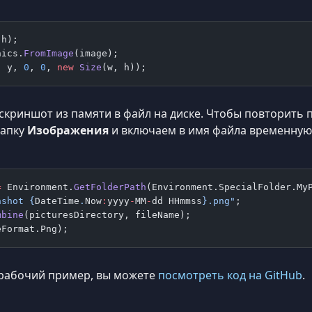
 h);
hics.
FromImage
(image);
, y, 
0
, 
0
, 
new
 Size
(w, h));
скриншот из памяти в файл на диске. Чтобы повторить
папку
Изображения
и включаем в имя файла временную 
=
 Environment.
GetFolderPath
(Environment.SpecialFolder.My
nshot 
{
DateTime
.
Now
:
yyyy
-
MM
-
dd
 HHmmss
}
.png"
;
mbine
(picturesDirectory, fileName);
eFormat.Png);
 рабочий пример, вы можете
посмотреть код на GitHub
.