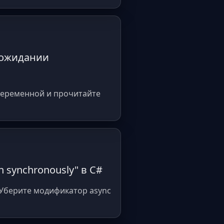
и ожидании
 переменной и прочитайте
un synchronously" в C#
. Уберите модификатор async