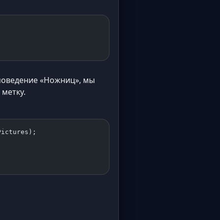
 поведение «Ножниц», мы
метку.
Pictures);