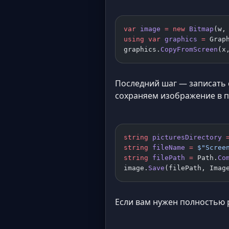
var
 image
 =
 new
 Bitmap
(w,
using
 var
 graphics
 =
 Grap
graphics.
CopyFromScreen
(x
Последний шаг — записать 
сохраняем изображение в 
string
 picturesDirectory
 
string
 fileName
 =
 $"Scree
string
 filePath
 =
 Path.
Co
image.
Save
(filePath, Imag
Если вам нужен полностью