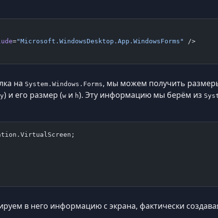
lude
=
"Microsoft.WindowsDesktop.App.WindowsForms"
 />
ылка на
, мы можем получить размеры
System.Windows.Forms
) и его размер (
и
). Эту информацию мы берём из
y
w
h
Sys
ation.VirtualScreen;
ируем в него информацию с экрана, фактически создава