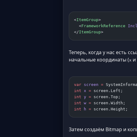
<
ItemGroup
>
  <
FrameworkReference
 Inc
</
ItemGroup
>
Теперь, когда у нас есть сс
начальные координаты (
и
x
var
 screen
 =
 SystemInform
int
 x
 =
 screen.Left;
int
 y
 =
 screen.Top;
int
 w
 =
 screen.Width;
int
 h
 =
 screen.Height;
Затем создаём Bitmap и коп