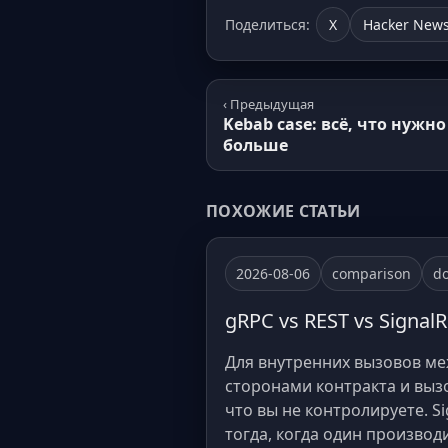
Поделиться:
X
Hacker New
‹ Предыдущая
Kebab case: всё, что нужн
больше
ПОХОЖИЕ СТАТЬИ
2026-08-06
comparison
do
gRPC vs REST vs Signa
Для внутренних вызовов ме
сторонами контракта и вызо
что вы не контролируете. S
тогда, когда один произво