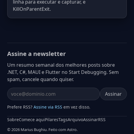
linha para executar e capturar, e
KillOnParentExit.
Assine a newsletter
Um resumo semanal dos melhores posts sobre
.NET, C#, MAUI e Flutter no Start Debugging. Sem
spam, cancele quando quiser.
Assinar
Email address
Prefere RSS?
Assine via RSS
em vez disso.
Sobre
Comece aqui
Pilares
Tags
Arquivo
Assinar
RSS
© 2026 Marius Bughiu. Feito com Astro.