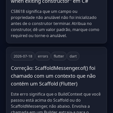
when exiting constructor" em C#
CS8618 significa que um campo ou
propriedade não anulável não foi inicializado
antes de o construtor terminar. Atribua no
construtor, dê um valor padrão, marque como
required ou torne-o anulável.
2026-07-18
errors
flutter
dart
Correção: ScaffoldMessenger.of() foi
chamado com um contexto que não
contém um Scaffold (Flutter)
Este erro significa que o BuildContext que você
passou está acima do Scaffold ou do
ScaffoldMessenger, não abaixo. Envolva a
chamada em um Builder, extraia-a para o