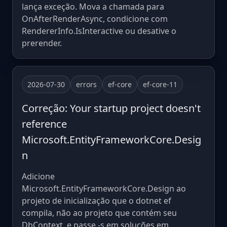
lança exceção. Mova a chamada para
OnAfterRenderAsync, condicione com
RendererInfo.IsInteractive ou desative o
prerender.
2026-07-30
errors
ef-core
ef-core-11
Correção: Your startup project doesn't
reference
Microsoft.EntityFrameworkCore.Desig
n
Adicione
Microsoft.EntityFrameworkCore.Design ao
projeto de inicialização que o dotnet ef
compila, não ao projeto que contém seu
DbContext, e passe -s em soluções em