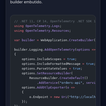
builder embutido.
// .NET 11, C# 14, OpenTelemetry .NET SDK 1.15.3
using
 OpenTelemetry
.
Logs
;
using
 OpenTelemetry
.
Resources
;
var
 builder
 =
 WebApplication.
CreateBuilder
(args)
builder.Logging.
AddOpenTelemetry
(
options
 =>
{
    options.IncludeScopes 
=
 true
;            
// 
    options.IncludeFormattedMessage 
=
 true
;  
// 
    options.ParseStateValues 
=
 true
;         
// 
    options.
SetResourceBuilder
(
        ResourceBuilder.
CreateDefault
()
            .
AddService
(
"orders-api"
, 
serviceVer
    options.
AddOtlpExporter
(
o
 =>
    {
        o.Endpoint 
=
 new
 Uri
(
"http://localhost:4
    });