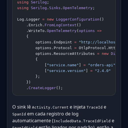
using
 Serilog
;
using
 Serilog
.
Sinks
.
OpenTelemetry
;
Log.Logger 
=
 new
 LoggerConfiguration
()
    .Enrich.
FromLogContext
()
    .WriteTo.
OpenTelemetry
(
options
 =>
    {
        options.Endpoint 
=
 "http://localhost:431
        options.Protocol 
=
 OtlpProtocol.HttpProt
        options.ResourceAttributes 
=
 new
 Diction
        {
            [
"service.name"
] 
=
 "orders-api"
,
            [
"service.version"
] 
=
 "2.4.0"
        };
    })
    .
CreateLogger
();
O sink lê
e injeta
e
Activity.Current
TraceId
em cada registro de log
SpanId
automaticamente (
e
IncludedData.TraceIdField
estão ligados por padrão), então a
SpanIdField