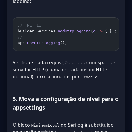
logging:
// .NET 11
builder.Services.
AddHttpLogging
(
o
 =>
 { });
// ...
app.
UseHttpLogging
();
Verifique: cada requisição produz um span de
servidor HTTP (e uma entrada de log HTTP
opcional) correlacionados por
.
TraceId
5. Mova a configuração de nível para o
appsettings
O bloco
do Serilog é substituído
MinimumLevel
pela seção padrão
, que o