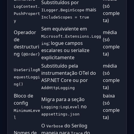
Substituídos por
(só
LogContext.
mais
ILogger.BeginScope
comple
PushPropert
IncludeScopes = true
ta)
y
Sem equivalente em
Operador
média
Microsoft.Extensions.Logg
de
(só
; logue campos
ing
destructuri
comple
escalares ou serialize
ng
ta)
{@Order}
explicitamente
Substituído pela
média
UseSerilogR
instrumentação OTel do
(só
equestLoggi
ASP.NET Core ou por
comple
ng()
ta)
AddHttpLogging
Bloco de
baixa
Migra para a seção
config
(só
no
Logging:LogLevel
comple
MinimumLeve
appsettings.json
ta)
l
O
do Serilog
Verbose
Nomes de
mapeia para
do
Trace