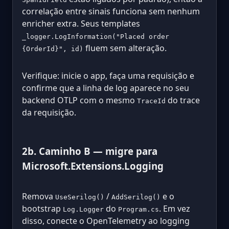
correlação entre sinais funciona sem nenhum
enricher extra. Seus templates
_logger.LogInformation("Placed order
fluem sem alteração.
{OrderId}", id)
Verifique: inicie o app, faça uma requisição e
confirme que a linha de log aparece no seu
backend OTLP com o mesmo
do trace
TraceId
da requisição.
2b. Caminho B — migre para
Microsoft.Extensions.Logging
Remova
/
e o
UseSerilog()
AddSerilog()
bootstrap
do
. Em vez
Log.Logger
Program.cs
disso, conecte o OpenTelemetry ao logging