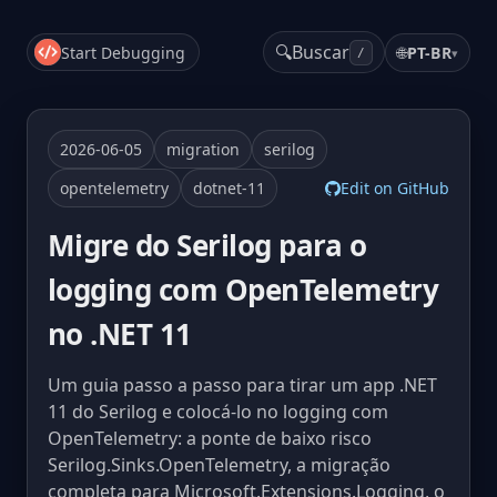
🔍
Buscar
Start Debugging
🌐
PT-BR
▾
/
2026-06-05
migration
serilog
opentelemetry
dotnet-11
Edit on GitHub
Migre do Serilog para o
logging com OpenTelemetry
no .NET 11
Um guia passo a passo para tirar um app .NET
11 do Serilog e colocá-lo no logging com
OpenTelemetry: a ponte de baixo risco
Serilog.Sinks.OpenTelemetry, a migração
completa para Microsoft.Extensions.Logging, o