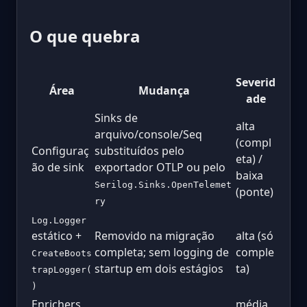
O que quebra
Severid
Área
Mudança
ade
Sinks de
alta
arquivo/console/Seq
(compl
Configuraç
substituídos pelo
eta) /
ão de sink
exportador OTLP ou pelo
baixa
Serilog.Sinks.OpenTelemet
(ponte)
ry
Log.Logger
estático +
Removido na migração
alta (só
completa; sem logging de
comple
CreateBoots
startup em dois estágios
ta)
trapLogger(
)
Enrichers
média