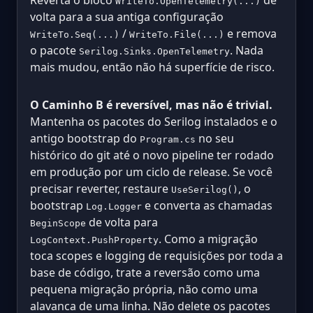
WriteTo.OpenTelemetry(...)
volta para a sua antiga configuração
/
e remova
WriteTo.Seq(...)
WriteTo.File(...)
o pacote
. Nada
Serilog.Sinks.OpenTelemetry
mais mudou, então não há superfície de risco.
O Caminho B é reversível, mas não é trivial.
Mantenha os pacotes do Serilog instalados e o
antigo bootstrap do
no seu
Program.cs
histórico do git até o novo pipeline ter rodado
em produção por um ciclo de release. Se você
precisar reverter, restaure
, o
UseSerilog()
bootstrap
e converta as chamadas
Log.Logger
de volta para
BeginScope
. Como a migração
LogContext.PushProperty
toca scopes e logging de requisições por toda a
base de código, trate a reversão como uma
pequena migração própria, não como uma
alavanca de uma linha. Não delete os pacotes