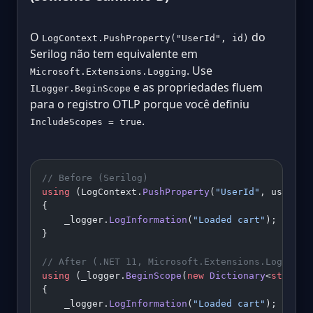
O
do
LogContext.PushProperty("UserId", id)
Serilog não tem equivalente em
. Use
Microsoft.Extensions.Logging
e as propriedades fluem
ILogger.BeginScope
para o registro OTLP porque você definiu
.
IncludeScopes = true
// Before (Serilog)
using
 (LogContext.
PushProperty
(
"UserId"
, userId)
{
    _logger.
LogInformation
(
"Loaded cart"
);
}
// After (.NET 11, Microsoft.Extensions.Logging)
using
 (_logger.
BeginScope
(
new
 Dictionary
<
string
,
{
    _logger.
LogInformation
(
"Loaded cart"
);