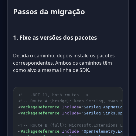
Passos da migração
1. Fixe as versões dos pacotes
Decida o caminho, depois instale os pacotes
correspondentes. Ambos os caminhos têm
como alvo a mesma linha de SDK.
<!-- .NET 11, both routes -->
<!-- Route A (bridge): keep Serilog, swap the si
<
PackageReference
 Include
=
"Serilog.AspNetCore"
 V
<
PackageReference
 Include
=
"Serilog.Sinks.OpenTel
<!-- Route B (full): Microsoft.Extensions.Loggin
<
PackageReference
 Include
=
"OpenTelemetry.Extensi