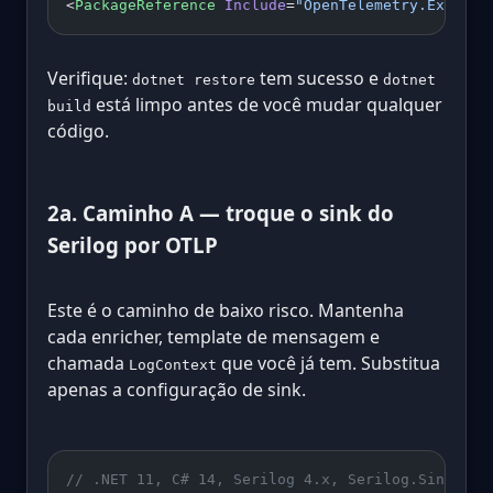
<
PackageReference
 Include
=
"OpenTelemetry.Exporte
Verifique:
tem sucesso e
dotnet restore
dotnet
está limpo antes de você mudar qualquer
build
código.
2a. Caminho A — troque o sink do
Serilog por OTLP
Este é o caminho de baixo risco. Mantenha
cada enricher, template de mensagem e
chamada
que você já tem. Substitua
LogContext
apenas a configuração de sink.
// .NET 11, C# 14, Serilog 4.x, Serilog.Sinks.Op