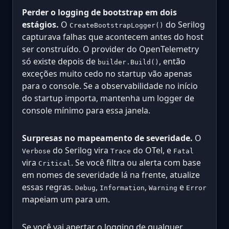
Perder o logging de bootstrap em dois
estágios.
O
do Serilog
CreateBootstrapLogger()
capturava falhas que acontecem antes do host
ser construído. O provider do OpenTelemetry
só existe depois de
, então
builder.Build()
exceções muito cedo no startup vão apenas
para o console. Se a observabilidade no início
do startup importa, mantenha um logger de
console mínimo para essa janela.
Surpresas no mapeamento de severidade.
O
do Serilog vira
do OTel, e
Verbose
Trace
Fatal
vira
. Se você filtra ou alerta com base
Critical
em nomes de severidade lá na frente, atualize
essas regras.
,
,
e
Debug
Information
Warning
Error
mapeiam um para um.
Se você vai apertar o logging de qualquer