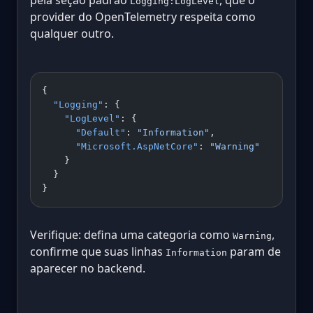
Logging:LogLevel
provider do OpenTelemetry respeita como
qualquer outro.
{
  "Logging"
: {
    "LogLevel"
: {
      "Default"
: 
"Information"
,
      "Microsoft.AspNetCore"
: 
"Warning"
    }
  }
}
Verifique: defina uma categoria como
,
Warning
confirme que suas linhas
param de
Information
aparecer no backend.