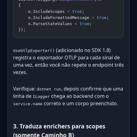
{
    o.IncludeScopes 
=
 true
;
    o.IncludeFormattedMessage 
=
 true
;
    o.ParseStateValues 
=
 true
;
});
(adicionado no SDK 1.8)
UseOtlpExporter()
registra o exportador OTLP para cada sinal de
uma vez, então você não repete o endpoint três
vezes.
Verifique:
, depois confirme que uma
dotnet run
linha de
chega ao backend com o
ILogger
correto e um corpo preenchido.
service.name
3. Traduza enrichers para scopes
(somente Caminho B)