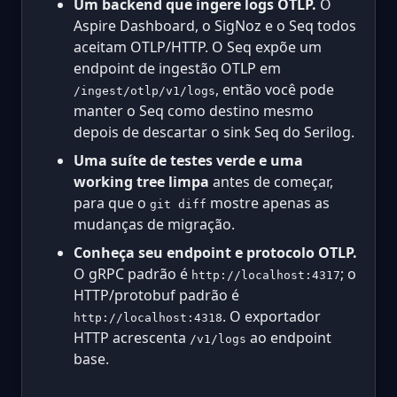
Um backend que ingere logs OTLP.
O
Aspire Dashboard, o SigNoz e o Seq todos
aceitam OTLP/HTTP. O Seq expõe um
endpoint de ingestão OTLP em
, então você pode
/ingest/otlp/v1/logs
manter o Seq como destino mesmo
depois de descartar o sink Seq do Serilog.
Uma suíte de testes verde e uma
working tree limpa
antes de começar,
para que o
mostre apenas as
git diff
mudanças de migração.
Conheça seu endpoint e protocolo OTLP.
O gRPC padrão é
; o
http://localhost:4317
HTTP/protobuf padrão é
. O exportador
http://localhost:4318
HTTP acrescenta
ao endpoint
/v1/logs
base.