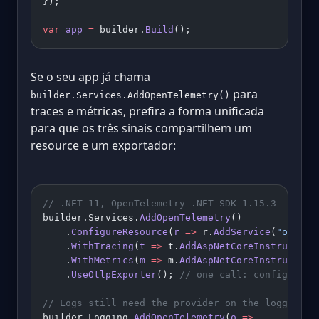
});
var
 app
 =
 builder.
Build
();
Se o seu app já chama
para
builder.Services.AddOpenTelemetry()
traces e métricas, prefira a forma unificada
para que os três sinais compartilhem um
resource e um exportador:
// .NET 11, OpenTelemetry .NET SDK 1.15.3
builder.Services.
AddOpenTelemetry
()
    .
ConfigureResource
(
r
 =>
 r.
AddService
(
"orders
    .
WithTracing
(
t
 =>
 t.
AddAspNetCoreInstrumenta
    .
WithMetrics
(
m
 =>
 m.
AddAspNetCoreInstrumenta
    .
UseOtlpExporter
(); 
// one call: configures 
// Logs still need the provider on the logging b
builder.Logging.
AddOpenTelemetry
(
o
 =>