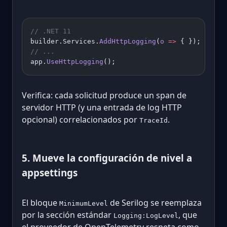
// .NET 11
builder.Services.
AddHttpLogging
(
o
 =>
 { });
// ...
app.
UseHttpLogging
();
Verifica: cada solicitud produce un span de
servidor HTTP (y una entrada de log HTTP
opcional) correlacionados por
.
TraceId
5. Mueve la configuración de nivel a
appsettings
El bloque
de Serilog se reemplaza
MinimumLevel
por la sección estándar
, que
Logging:LogLevel
el proveedor de OpenTelemetry respeta como