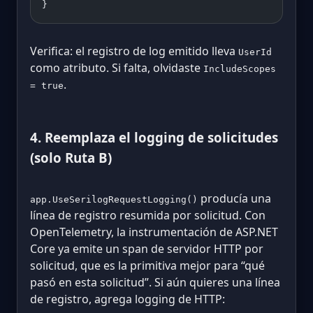
}
Verifica: el registro de log emitido lleva
UserId
como atributo. Si falta, olvidaste
IncludeScopes
.
= true
4. Reemplaza el logging de solicitudes
(solo Ruta B)
producía una
app.UseSerilogRequestLogging()
línea de registro resumida por solicitud. Con
OpenTelemetry, la instrumentación de ASP.NET
Core ya emite un span de servidor HTTP por
solicitud, que es la primitiva mejor para “qué
pasó en esta solicitud”. Si aún quieres una línea
de registro, agrega logging de HTTP: