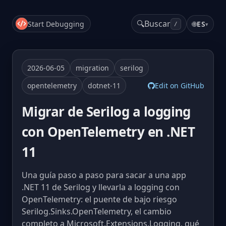
🔍
Buscar
Start Debugging
🌐
ES
▾
/
2026-06-05
migration
serilog
opentelemetry
dotnet-11
Edit on GitHub
Migrar de Serilog a logging
con OpenTelemetry en .NET
11
Una guía paso a paso para sacar a una app
.NET 11 de Serilog y llevarla a logging con
OpenTelemetry: el puente de bajo riesgo
Serilog.Sinks.OpenTelemetry, el cambio
completo a Microsoft.Extensions.Logging, qué