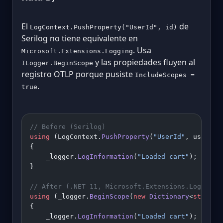
El
de
LogContext.PushProperty("UserId", id)
Serilog no tiene equivalente en
. Usa
Microsoft.Extensions.Logging
y las propiedades fluyen al
ILogger.BeginScope
registro OTLP porque pusiste
IncludeScopes =
.
true
// Before (Serilog)
using
 (LogContext.
PushProperty
(
"UserId"
, userId)
{
    _logger.
LogInformation
(
"Loaded cart"
);
}
// After (.NET 11, Microsoft.Extensions.Logging)
using
 (_logger.
BeginScope
(
new
 Dictionary
<
string
,
{
    _logger.
LogInformation
(
"Loaded cart"
);