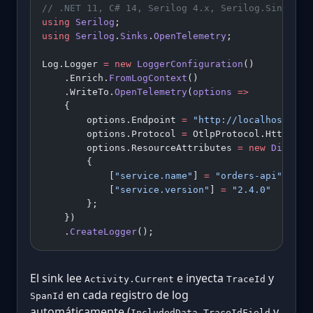
// .NET 11, C# 14, Serilog 4.x, Serilog.Sinks.Op
using
 Serilog
;
using
 Serilog
.
Sinks
.
OpenTelemetry
;
Log.Logger 
=
 new
 LoggerConfiguration
()
    .Enrich.
FromLogContext
()
    .WriteTo.
OpenTelemetry
(
options
 =>
    {
        options.Endpoint 
=
 "http://localhost:431
        options.Protocol 
=
 OtlpProtocol.HttpProt
        options.ResourceAttributes 
=
 new
 Diction
        {
            [
"service.name"
] 
=
 "orders-api"
,
            [
"service.version"
] 
=
 "2.4.0"
        };
    })
    .
CreateLogger
();
El sink lee
e inyecta
y
Activity.Current
TraceId
en cada registro de log
SpanId
automáticamente (
y
IncludedData.TraceIdField