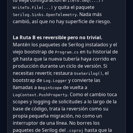
WriteTo.Seq(...)
y quita el paquete
WriteTo.File(...)
. Nada más
Serilog.Sinks.OpenTelemetry
cambió, así que no hay superficie de riesgo.
La Ruta B es reversible pero no trivial.
Mantén los paquetes de Serilog instalados y el
viejo bootstrap de
en tu historial de
Program.cs
git hasta que la nueva tubería haya corrido en
producción durante un ciclo de versión. Si
necesitas revertir, restaura
, el
UseSerilog()
bootstrap de
y convierte las
Log.Logger
llamadas a
de vuelta a
BeginScope
. Como el cambio toca
LogContext.PushProperty
scopes y logging de solicitudes a lo largo de la
base de código, trata la reversión como su
propia pequeña migración, no como un
interruptor de una línea. No borres los
paquetes de Serilog del
hasta que la
.csproj