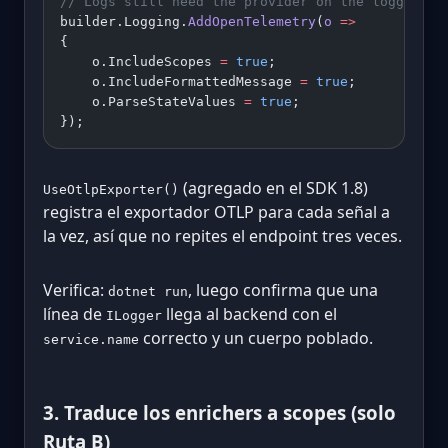
// Logs still need the provider on the logging b
builder.Logging.
AddOpenTelemetry
(
o
 =>
{
    o.IncludeScopes 
=
 true
;
    o.IncludeFormattedMessage 
=
 true
;
    o.ParseStateValues 
=
 true
;
});
(agregado en el SDK 1.8)
UseOtlpExporter()
registra el exportador OTLP para cada señal a
la vez, así que no repites el endpoint tres veces.
Verifica:
, luego confirma que una
dotnet run
línea de
llega al backend con el
ILogger
correcto y un cuerpo poblado.
service.name
3. Traduce los enrichers a scopes (solo
Ruta B)