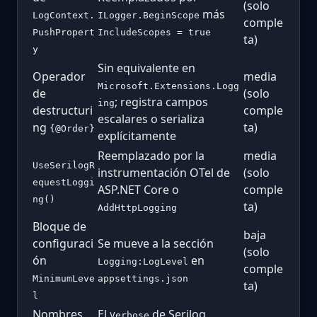
(solo
más
LogContext.
ILogger.BeginScope
comple
PushPropert
IncludeScopes = true
ta)
y
Sin equivalente en
Operador
media
Microsoft.Extensions.Logg
de
(solo
; registra campos
ing
destructuri
comple
escalares o serializa
ng
ta)
{@Order}
explícitamente
Reemplazado por la
media
UseSerilogR
instrumentación OTel de
(solo
equestLoggi
ASP.NET Core o
comple
ng()
ta)
AddHttpLogging
Bloque de
baja
configuraci
Se mueve a la sección
(solo
ón
en
Logging:LogLevel
comple
MinimumLeve
appsettings.json
ta)
l
Nombres
El
de Serilog
Verbose