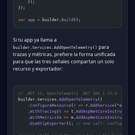
    });
});
var
 app
 =
 builder.
Build
();
Si tu app ya llama a
para
builder.Services.AddOpenTelemetry()
trazas y métricas, prefiere la forma unificada
para que las tres señales compartan un solo
recurso y exportador:
// .NET 11, OpenTelemetry .NET SDK 1.15.3
builder.Services.
AddOpenTelemetry
()
    .
ConfigureResource
(
r
 =>
 r.
AddService
(
"orders
    .
WithTracing
(
t
 =>
 t.
AddAspNetCoreInstrumenta
    .
WithMetrics
(
m
 =>
 m.
AddAspNetCoreInstrumenta
    .
UseOtlpExporter
(); 
// one call: configures 