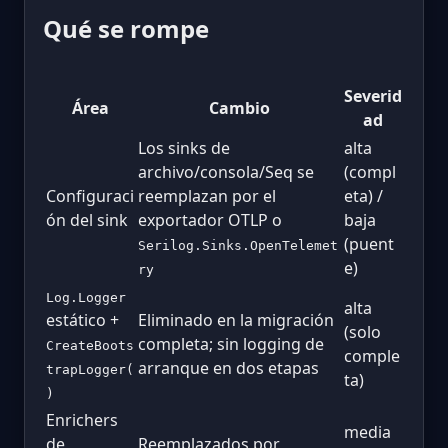
Qué se rompe
Severid
Área
Cambio
ad
Los sinks de
alta
archivo/consola/Seq se
(compl
Configuraci
reemplazan por el
eta) /
ón del sink
exportador OTLP o
baja
(puent
Serilog.Sinks.OpenTelemet
e)
ry
Log.Logger
alta
estático +
Eliminado en la migración
(solo
completa; sin logging de
CreateBoots
comple
arranque en dos etapas
trapLogger(
ta)
)
Enrichers
media
de
Reemplazados por