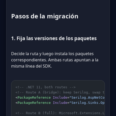
Pasos de la migración
1. Fija las versiones de los paquetes
Decide la ruta y luego instala los paquetes
correspondientes. Ambas rutas apuntan a la
misma línea del SDK.
<!-- .NET 11, both routes -->
<!-- Route A (bridge): keep Serilog, swap the si
<
PackageReference
 Include
=
"Serilog.AspNetCore"
 V
<
PackageReference
 Include
=
"Serilog.Sinks.OpenTel
<!-- Route B (full): Microsoft.Extensions.Loggin