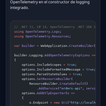
OpenTelemetry en el constructor de logging
integrado.
// .NET 11, C# 14, OpenTelemetry .NET SDK 1.15.3
using
 OpenTelemetry
.
Logs
;
using
 OpenTelemetry
.
Resources
;
var
 builder
 =
 WebApplication.
CreateBuilder
(args)
builder.Logging.
AddOpenTelemetry
(
options
 =>
{
    options.IncludeScopes 
=
 true
;            
// 
    options.IncludeFormattedMessage 
=
 true
;  
// 
    options.ParseStateValues 
=
 true
;         
// 
    options.
SetResourceBuilder
(
        ResourceBuilder.
CreateDefault
()
            .
AddService
(
"orders-api"
, 
serviceVer
    options.
AddOtlpExporter
(
o
 =>
    {
        o.Endpoint 
=
 new
 Uri
(
"http://localhost:4