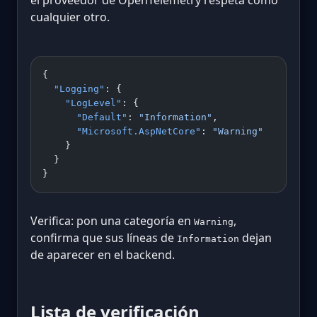
cualquier otro.
{
  "Logging"
: {
    "LogLevel"
: {
      "Default"
: 
"Information"
,
      "Microsoft.AspNetCore"
: 
"Warning"
    }
  }
}
Verifica: pon una categoría en
,
Warning
confirma que sus líneas de
dejan
Information
de aparecer en el backend.
Lista de verificación