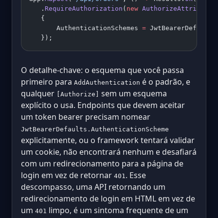
   .
RequireAuthorization
(
new
 AuthorizeAttribute
   {
       AuthenticationSchemes 
=
 JwtBearerDefaults
   });
O detalhe-chave: o esquema que você passa
primeiro para
é o padrão, e
AddAuthentication
qualquer
sem um esquema
[Authorize]
explícito o usa. Endpoints que devem aceitar
um token bearer precisam nomear
JwtBearerDefaults.AuthenticationScheme
explicitamente, ou o framework tentará validar
um cookie, não encontrará nenhum e desafiará
com um redirecionamento para a página de
login em vez de retornar
. Esse
401
descompasso, uma API retornando um
redirecionamento de login em HTML em vez de
um
limpo, é um sintoma frequente de um
401