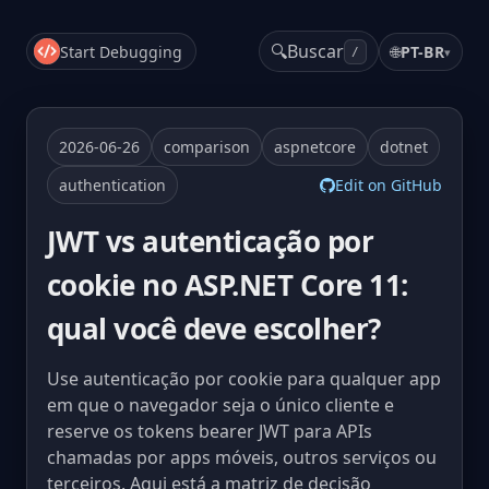
🔍
Buscar
Start Debugging
🌐
PT-BR
▾
/
2026-06-26
comparison
aspnetcore
dotnet
authentication
Edit on GitHub
JWT vs autenticação por
cookie no ASP.NET Core 11:
qual você deve escolher?
Use autenticação por cookie para qualquer app
em que o navegador seja o único cliente e
reserve os tokens bearer JWT para APIs
chamadas por apps móveis, outros serviços ou
terceiros. Aqui está a matriz de decisão