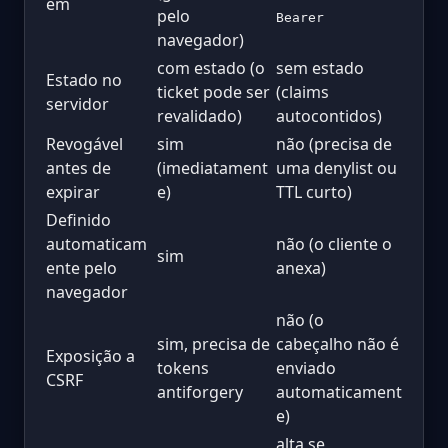
em
pelo
Bearer
navegador)
com estado (o
sem estado
Estado no
ticket pode ser
(claims
servidor
revalidado)
autocontidos)
Revogável
sim
não (precisa de
antes de
(imediatament
uma denylist ou
expirar
e)
TTL curto)
Definido
automaticam
não (o cliente o
sim
ente pelo
anexa)
navegador
não (o
sim, precisa de
cabeçalho não é
Exposição a
tokens
enviado
CSRF
antiforgery
automaticament
e)
alta se