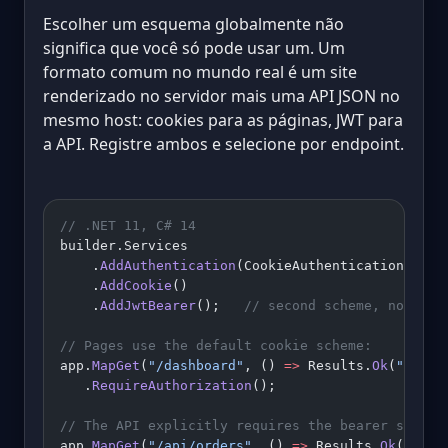
Escolher um esquema globalmente não
significa que você só pode usar um. Um
formato comum no mundo real é um site
renderizado no servidor mais uma API JSON no
mesmo host: cookies para as páginas, JWT para
a API. Registre ambos e selecione por endpoint.
// .NET 11, C# 14
builder.Services
    .
AddAuthentication
(CookieAuthenticationDefau
    .
AddCookie
()
    .
AddJwtBearer
();   
// second scheme, not the
// Pages use the default cookie scheme:
app.
MapGet
(
"/dashboard"
, () 
=>
 Results.
Ok
(
"hello
   .
RequireAuthorization
();
// The API explicitly requires the bearer scheme
app.
MapGet
(
"/api/orders"
, () 
=>
 Results.
Ok
(order