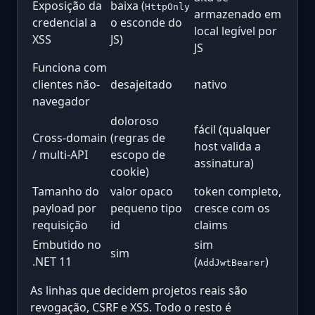
Exposição da
baixa (
HttpOnly
armazenado em
credencial a
o esconde do
local legível por
XSS
JS)
JS
Funciona com
clientes não-
desajeitado
nativo
navegador
doloroso
fácil (qualquer
Cross-domain
(regras de
host valida a
/ multi-API
escopo de
assinatura)
cookie)
Tamanho do
valor opaco
token completo,
payload por
pequeno tipo
cresce com os
requisição
id
claims
Embutido no
sim
sim
.NET 11
(
)
AddJwtBearer
As linhas que decidem projetos reais são
revogação, CSRF e XSS. Todo o resto é