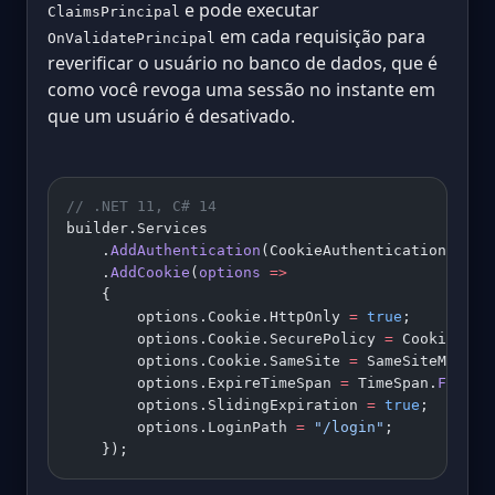
e pode executar
ClaimsPrincipal
em cada requisição para
OnValidatePrincipal
reverificar o usuário no banco de dados, que é
como você revoga uma sessão no instante em
que um usuário é desativado.
// .NET 11, C# 14
builder.Services
    .
AddAuthentication
(CookieAuthenticationDefau
    .
AddCookie
(
options
 =>
    {
        options.Cookie.HttpOnly 
=
 true
;         
        options.Cookie.SecurePolicy 
=
 CookieSecu
        options.Cookie.SameSite 
=
 SameSiteMode.S
        options.ExpireTimeSpan 
=
 TimeSpan.
FromHo
        options.SlidingExpiration 
=
 true
;
        options.LoginPath 
=
 "/login"
;
    });