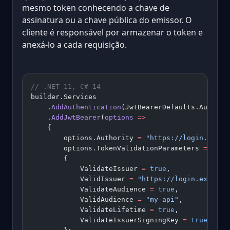
mesmo token conhecendo a chave de
assinatura ou a chave pública do emissor. O
cliente é responsável por armazenar o token e
anexá-lo a cada requisição.
// .NET 11, C# 14
builder.Services
    .
AddAuthentication
(JwtBearerDefaults.Authent
    .
AddJwtBearer
(
options
 =>
    {
        options.Authority 
=
 "https://login.examp
        options.TokenValidationParameters 
=
 new
 
        {
            ValidateIssuer 
=
 true
,
            ValidIssuer 
=
 "https://login.example
            ValidateAudience 
=
 true
,
            ValidAudience 
=
 "my-api"
,
            ValidateLifetime 
=
 true
,
            ValidateIssuerSigningKey 
=
 true