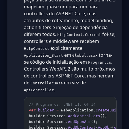
mapeiam quase um-para-um para
controllers do ASP.NET Core, mas
atributos de roteamento, model binding,
action filters e injeção de dependência
diferem todos.
foi-se;
HttpContext.Current
controllers e middleware recebem
explicitamente.
HttpContext
em
torna-
Application_Start
Global.asax
se código de inicialização em
.
Program.cs
Controllers WebAPI 2 são muito próximos
de controllers ASP.NET Core, mas herdam
de
em vez de
ControllerBase
.
ApiController
// Program.cs, .NET 11, C# 14
var
 builder
 =
 WebApplication.
CreateBuilder
(
builder.Services.
AddControllers
();
builder.Services.
AddOpenApi
();
builder.Services.
AddDbContext
<
AppDb
>(
o
 =>