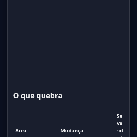
O que quebra
Se
ve
Área
Mudança
rid