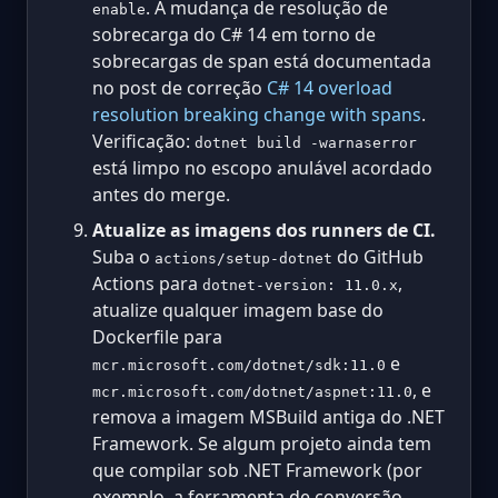
. A mudança de resolução de
enable
sobrecarga do C# 14 em torno de
sobrecargas de span está documentada
no post de correção
C# 14 overload
resolution breaking change with spans
.
Verificação:
dotnet build -warnaserror
está limpo no escopo anulável acordado
antes do merge.
Atualize as imagens dos runners de CI.
Suba o
do GitHub
actions/setup-dotnet
Actions para
,
dotnet-version: 11.0.x
atualize qualquer imagem base do
Dockerfile para
e
mcr.microsoft.com/dotnet/sdk:11.0
, e
mcr.microsoft.com/dotnet/aspnet:11.0
remova a imagem MSBuild antiga do .NET
Framework. Se algum projeto ainda tem
que compilar sob .NET Framework (por
exemplo, a ferramenta de conversão