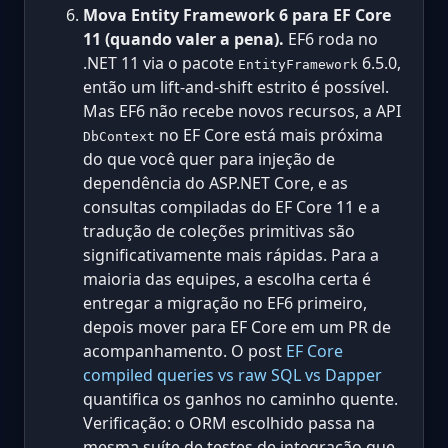
Mova Entity Framework 6 para EF Core
11 (quando valer a pena).
EF6 roda no
.NET 11 via o pacote
6.5.0,
EntityFramework
então um lift-and-shift estrito é possível.
Mas EF6 não recebe novos recursos, a API
no EF Core está mais próxima
DbContext
do que você quer para injeção de
dependência do ASP.NET Core, e as
consultas compiladas do EF Core 11 e a
tradução de coleções primitivas são
significativamente mais rápidas. Para a
maioria das equipes, a escolha certa é
entregar a migração no EF6 primeiro,
depois mover para EF Core em um PR de
acompanhamento. O post
EF Core
compiled queries vs raw SQL vs Dapper
quantifica os ganhos no caminho quente.
Verificação: o ORM escolhido passa na
mesma suíte de testes de integração que