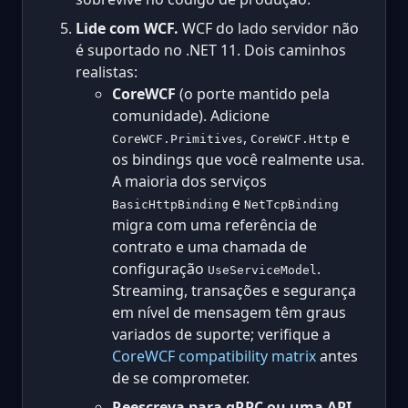
Lide com WCF.
WCF do lado servidor não
é suportado no .NET 11. Dois caminhos
realistas:
CoreWCF
(o porte mantido pela
comunidade). Adicione
,
e
CoreWCF.Primitives
CoreWCF.Http
os bindings que você realmente usa.
A maioria dos serviços
e
BasicHttpBinding
NetTcpBinding
migra com uma referência de
contrato e uma chamada de
configuração
.
UseServiceModel
Streaming, transações e segurança
em nível de mensagem têm graus
variados de suporte; verifique a
CoreWCF compatibility matrix
antes
de se comprometer.
Reescreva para gRPC ou uma API