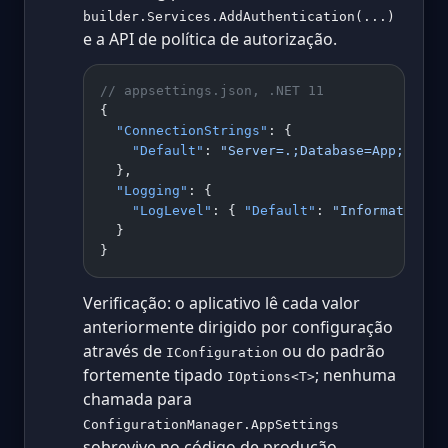
builder.Services.AddAuthentication(...)
e a API de política de autorização.
// appsettings.json, .NET 11
{
  "ConnectionStrings"
: {
    "Default"
: 
"Server=.;Database=App;Trust
  },
  "Logging"
: {
    "LogLevel"
: { 
"Default"
: 
"Information"
,
  }
}
Verificação: o aplicativo lê cada valor
anteriormente dirigido por configuração
através de
ou do padrão
IConfiguration
fortemente tipado
; nenhuma
IOptions<T>
chamada para
ConfigurationManager.AppSettings
sobrevive no código de produção.