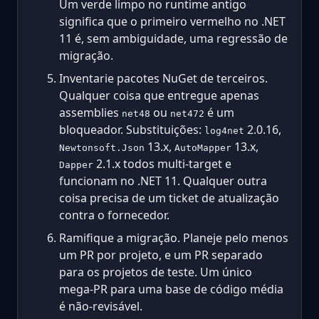
Um verde limpo no runtime antigo
significa que o primeiro vermelho no .NET
11 é, sem ambiguidade, uma regressão de
migração.
Inventarie pacotes NuGet de terceiros.
Qualquer coisa que entregue apenas
assemblies
ou
é um
net48
net472
bloqueador. Substituições:
2.0.16,
log4net
13.x,
13.x,
Newtonsoft.Json
AutoMapper
2.1.x todos multi-target e
Dapper
funcionam no .NET 11. Qualquer outra
coisa precisa de um ticket de atualização
contra o fornecedor.
Ramifique a migração. Planeje pelo menos
um PR por projeto, e um PR separado
para os projetos de teste. Um único
mega-PR para uma base de código média
é não-revisável.