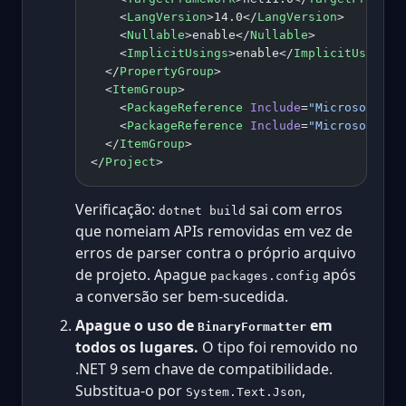
    <
LangVersion
>14.0</
LangVersion
>
    <
Nullable
>enable</
Nullable
>
    <
ImplicitUsings
>enable</
ImplicitUsings
>
  </
PropertyGroup
>
  <
ItemGroup
>
    <
PackageReference
 Include
=
"Microsoft.As
    <
PackageReference
 Include
=
"Microsoft.En
  </
ItemGroup
>
</
Project
>
Verificação:
sai com erros
dotnet build
que nomeiam APIs removidas em vez de
erros de parser contra o próprio arquivo
de projeto. Apague
após
packages.config
a conversão ser bem-sucedida.
Apague o uso de
em
BinaryFormatter
todos os lugares.
O tipo foi removido no
.NET 9 sem chave de compatibilidade.
Substitua-o por
,
System.Text.Json