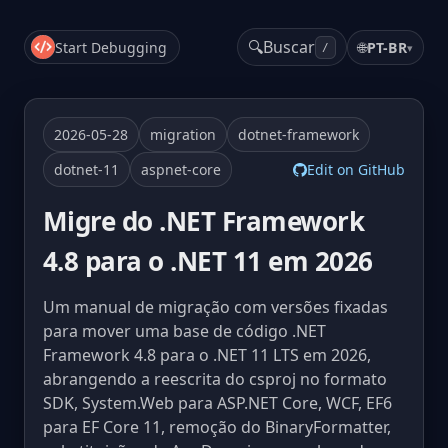
🔍
Buscar
Start Debugging
🌐
PT-BR
▾
/
2026-05-28
migration
dotnet-framework
dotnet-11
aspnet-core
Edit on GitHub
Migre do .NET Framework
4.8 para o .NET 11 em 2026
Um manual de migração com versões fixadas
para mover uma base de código .NET
Framework 4.8 para o .NET 11 LTS em 2026,
abrangendo a reescrita do csproj no formato
SDK, System.Web para ASP.NET Core, WCF, EF6
para EF Core 11, remoção do BinaryFormatter,