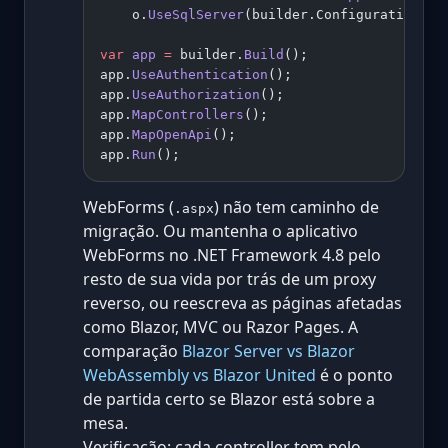
    o.
UseSqlServer
(builder.Configuration.
Ge
var
 app
 =
 builder.
Build
();
app.
UseAuthentication
();
app.
UseAuthorization
();
app.
MapControllers
();
app.
MapOpenApi
();
app.
Run
();
WebForms (
) não tem caminho de
.aspx
migração. Ou mantenha o aplicativo
WebForms no .NET Framework 4.8 pelo
resto de sua vida por trás de um proxy
reverso, ou reescreva as páginas afetadas
como Blazor, MVC ou Razor Pages. A
comparação
Blazor Server vs Blazor
WebAssembly vs Blazor United
é o ponto
de partida certo se Blazor está sobre a
mesa.
Verificação: cada controller tem pelo