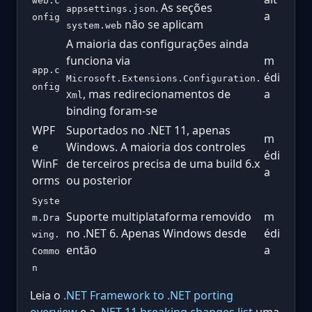
web.c
. As seções
appsettings.json
a
onfig
não se aplicam
system.web
A maioria das configurações ainda
funciona via
m
app.c
édi
Microsoft.Extensions.Configuration.
onfig
, mas redirecionamentos de
a
Xml
binding foram-se
WPF
Suportados no .NET 11, apenas
m
e
Windows. A maioria dos controles
édi
WinF
de terceiros precisa de uma build 6.x
a
orms
ou posterior
Syste
Suporte multiplataforma removido
m
m.Dra
no .NET 6. Apenas Windows desde
édi
wing.
então
a
Commo
n
Leia o
.NET Framework to .NET porting
overview
e a
.NET 11 breaking changes list
uma