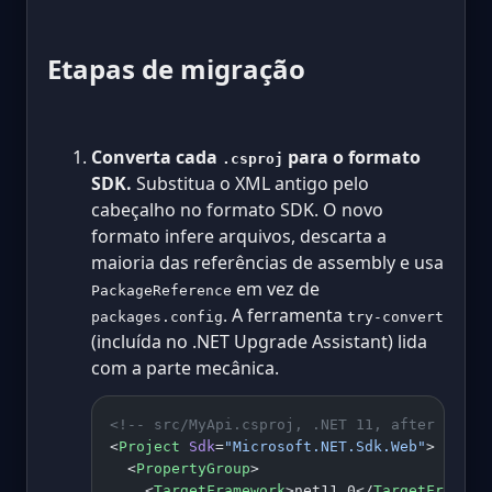
Etapas de migração
Converta cada
para o formato
.csproj
SDK.
Substitua o XML antigo pelo
cabeçalho no formato SDK. O novo
formato infere arquivos, descarta a
maioria das referências de assembly e usa
em vez de
PackageReference
. A ferramenta
packages.config
try-convert
(incluída no .NET Upgrade Assistant) lida
com a parte mecânica.
<!-- src/MyApi.csproj, .NET 11, after conve
<
Project
 Sdk
=
"Microsoft.NET.Sdk.Web"
>
  <
PropertyGroup
>
    <
TargetFramework
>net11.0</
TargetFramewo