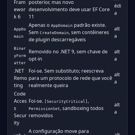
Fram
posterior, mas novo
édi
ewor
desenvolvimento deve usar EF Core
a
k 6
11
Apenas o
padrão existe.
AppDomain
alt
AppDo
Sem
, sem contêineres
CreateDomain
a
main
de plugin descarregáveis
Binar
Removido no .NET 9, sem chave de
alt
yForm
opt-in
a
atter
.NET
Foi-se. Sem substituto; reescreva
alt
Remo
para um protocolo de rede que você
a
ting
realmente queira
Code
Acces
Foi-se.
,
[SecurityCritical]
alt
s
, sandboxing todos
PermissionSet
a
Secur
removidos
ity
A configuração move para
alt