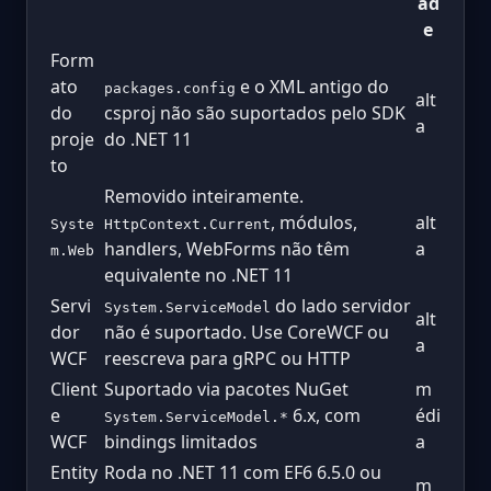
ad
e
Form
ato
e o XML antigo do
packages.config
alt
do
csproj não são suportados pelo SDK
a
proje
do .NET 11
to
Removido inteiramente.
, módulos,
alt
Syste
HttpContext.Current
handlers, WebForms não têm
a
m.Web
equivalente no .NET 11
Servi
do lado servidor
System.ServiceModel
alt
dor
não é suportado. Use CoreWCF ou
a
WCF
reescreva para gRPC ou HTTP
Client
Suportado via pacotes NuGet
m
e
6.x, com
édi
System.ServiceModel.*
WCF
bindings limitados
a
Entity
Roda no .NET 11 com EF6 6.5.0 ou
m