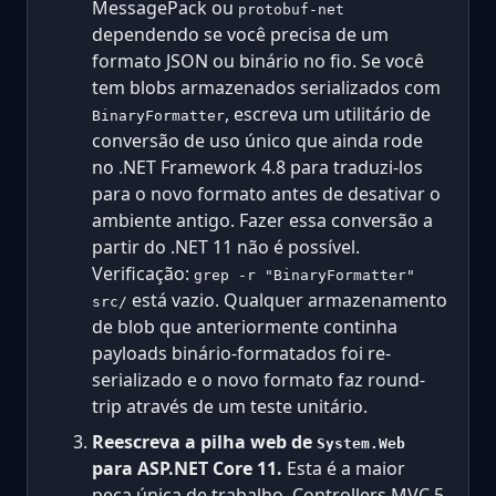
MessagePack ou
protobuf-net
dependendo se você precisa de um
formato JSON ou binário no fio. Se você
tem blobs armazenados serializados com
, escreva um utilitário de
BinaryFormatter
conversão de uso único que ainda rode
no .NET Framework 4.8 para traduzi-los
para o novo formato antes de desativar o
ambiente antigo. Fazer essa conversão a
partir do .NET 11 não é possível.
Verificação:
grep -r "BinaryFormatter"
está vazio. Qualquer armazenamento
src/
de blob que anteriormente continha
payloads binário-formatados foi re-
serializado e o novo formato faz round-
trip através de um teste unitário.
Reescreva a pilha web de
System.Web
para ASP.NET Core 11.
Esta é a maior
peça única de trabalho. Controllers MVC 5