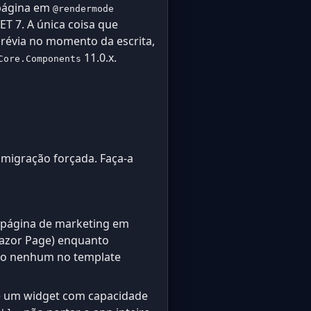
 página em
@rendermode
T 7. A única coisa que
révia no momento da escrita,
11.0.x.
Core.Components
 migração forçada. Faça-a
 página de marketing em
Razor Page) enquanto
ito nenhum no template
e um widget com capacidade