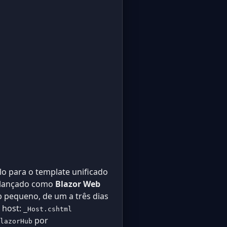
lo para o template unificado
oi lançado como
Blazor Web
p pequeno, de um a três dias
 host:
_Host.cshtml
por
lazorHub