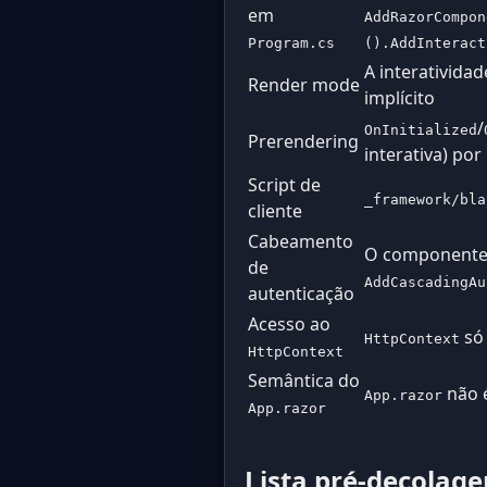
em
AddRazorCompon
Program.cs
().AddInteract
A interativida
Render mode
implícito
/
OnInitialized
Prerendering
interativa) po
Script de
_framework/bla
cliente
Cabeamento
O component
de
AddCascadingAu
autenticação
Acesso ao
só 
HttpContext
HttpContext
Semântica do
não é
App.razor
App.razor
Lista pré-decolag