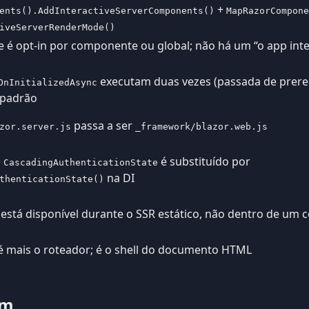
+
ents().AddInteractiveServerComponents()
MapRazorCompone
iveServerRenderMode()
de é opt-in por componente ou global; não há um “o app intei
executam duas vezes (passada de prere
OnInitializedAsync
r padrão
passa a ser
zor.server.js
_framework/blazor.web.js
e
é substituído por
CascadingAuthenticationState
na DI
thenticationState()
está disponível durante o SSR estático, não dentro de um 
 mais o roteador; é o shell do documento HTML
em