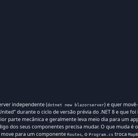
erver independente (
) e quer movê-
dotnet new blazorserver
United” durante o ciclo de versão prévia do .NET 8 e que f
ior parte mecânica e geralmente leva meio dia para um ap
igo dos seus componentes precisa mudar. O que muda é o
se move para um componente
, o
troca
Routes
Program.cs
MapB