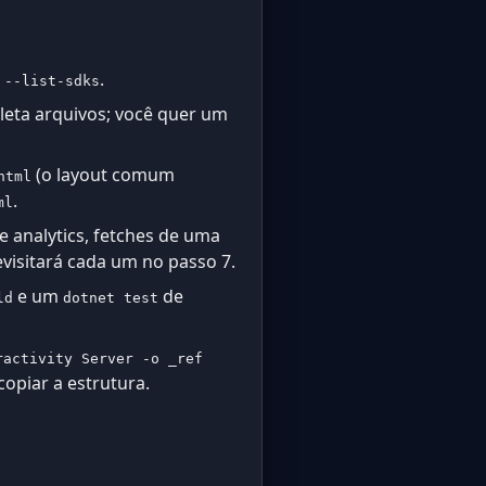
.
 --list-sdks
eleta arquivos; você quer um
(o layout comum
html
.
ml
de analytics, fetches de uma
visitará cada um no passo 7.
e um
de
ld
dotnet test
ractivity Server -o _ref
opiar a estrutura.