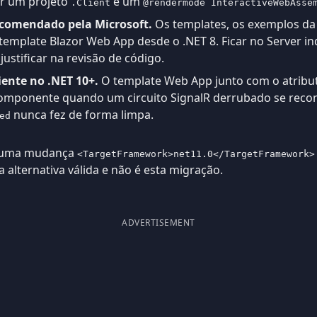
nar um projeto
e um
.Client
@rendermode InteractiveWebAsse
ecomendado pela Microsoft.
Os templates, os exemplos d
 template Blazor Web App desde o .NET 8. Ficar no Server 
justificar na revisão de código.
liente no .NET 10+.
O template Web App junto com o atrib
componente quando um circuito SignalR derrubado se recon
nunca fez de forma limpa.
ed
, uma mudança
<TargetFramework>net11.0</TargetFramework>
alternativa válida e não é esta migração.
ADVERTISEMENT