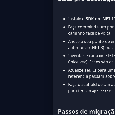
Instale o
SDK do .NET 1
Faça commit de um pont
caminho fácil de volta.
Anote o seu ponto de en
anterior ao .NET 8) ou 
Inventarie cada
OnIniti
única vez). Esses são o
Atualize seu CI para u
referência passam sobre
Faça o scaffold de um a
para ter um
,
App.razor
R
Passos de migraçã