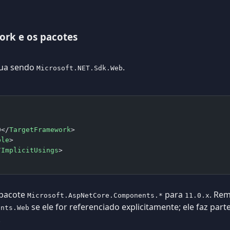
ork e os pacotes
nua sendo
.
Microsoft.NET.Sdk.Web
0</
TargetFramework
>
ble
>
/
ImplicitUsings
>
 pacote
para
. Re
Microsoft.AspNetCore.Components.*
11.0.x
se ele for referenciado explicitamente; ele faz par
ents.Web
.