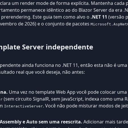
declara um render mode de forma explícita. Mantenha cada
tamento permanece idêntico ao do Blazor Server da era .NE
 prerendering. Este guia tem como alvo o
.NET 11
(versão p
embro de 2026) e o conjunto de pacotes
Microsoft.AspNet
emplate Server independente
pendente ainda funciona no .NET 11, então esta não é uma
ltado real que você deseja, não antes:
ina.
Uma vez no template Web App você pode colocar uma
(sem circuito SignalR, sem JavaScript, indexa como uma 
er
em
. Você não pode misturar modos de je
InteractiveServer
ssembly e Auto sem uma reescrita.
Adicionar mais tard