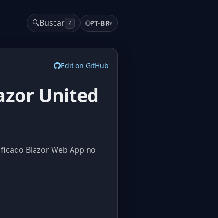
🔍
Buscar
🌐
PT-BR
▾
/
Edit on GitHub
azor United
ificado Blazor Web App no