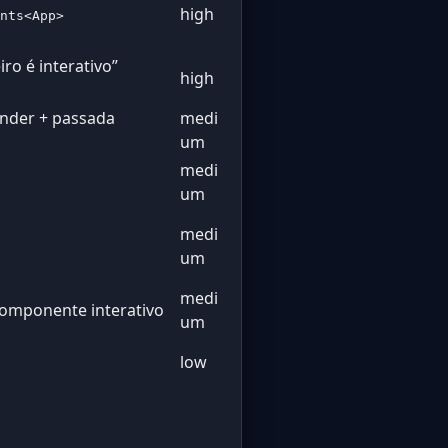
high
nts<App>
ro é interativo”
high
nder + passada
medi
um
medi
um
medi
um
medi
componente interativo
um
low