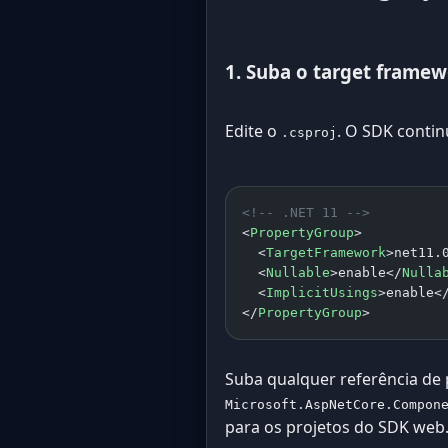
1. Suba o target framew
Edite o
. O SDK conti
.csproj
<!-- .NET 11 -->
<
PropertyGroup
>
  <
TargetFramework
>net11.
  <
Nullable
>enable</
Nulla
  <
ImplicitUsings
>enable<
</
PropertyGroup
>
Suba qualquer referência de
Microsoft.AspNetCore.Compon
para os projetos do SDK web