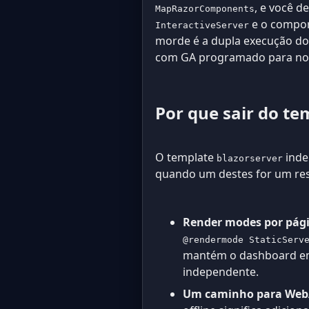
, e você 
MapRazorComponents
e o compor
InteractiveServer
morde é a dupla execução do
com GA programado para nov
Por que sair do t
O template
inde
blazorserver
quando um destes for um resu
Render modes por pág
@rendermode StaticServ
mantém o dashboard 
independente.
Um caminho para WebA