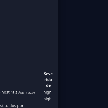
Seve
rida
de
 host raiz
high
App.razor
high
stituídos por