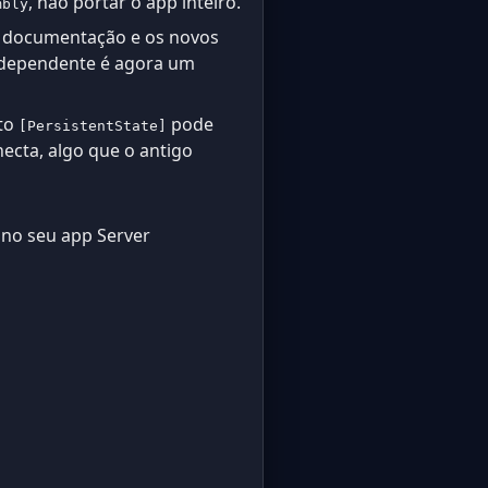
, não portar o app inteiro.
mbly
a documentação e os novos
independente é agora um
uto
pode
[PersistentState]
ecta, algo que o antigo
no seu app Server