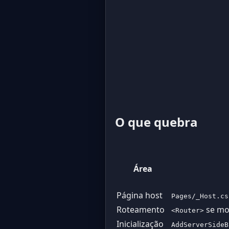
O que quebra
Área
Página host
Pages/_Host.cs
Roteamento
se mo
<Router>
Inicialização
AddServerSideB