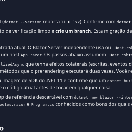
1
(
reporta
). Confirme com
dotnet --version
11.0.1xx
dotnet
o de verificação limpo e
crie um branch
. Esta migração d
trada atual. O Blazor Server independente usa ou
_Host.cs
já um host
. Os passos abaixo assumem
App.razor
_Host.csht
que tenha efeitos colaterais (escritas, eventos 
alizedAsync
s métodos que o prerendering executará duas vezes. Você re
ma imagem de SDK do .NET 11 e confirme que um
dotnet bui
 o código atual antes de tocar em qualquer coisa.
pp de referência descartável com
dotnet new blazor --inte
e
conhecidos como bons dos quais c
outes.razor
Program.cs
o