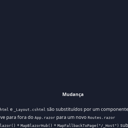
Mudança
e
são substituídos por um componente
html
_Layout.cshtml
ve para fora do
para um novo
App.razor
Routes.razor
+
+
sub
lazor()
MapBlazorHub()
MapFallbackToPage("/_Host")