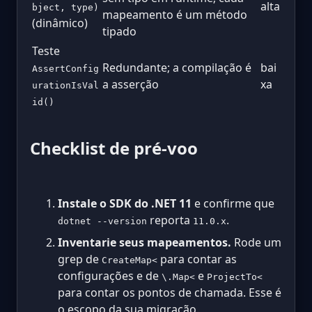
alta
bject, type)
mapeamento é um método
(dinâmico)
tipado
Teste
Redundante; a compilação é
bai
AssertConfig
a asserção
xa
urationIsVal
id()
Checklist de pré-voo
Instale o SDK do .NET 11
e confirme que
reporta
.
dotnet --version
11.0.x
Inventarie seus mapeamentos.
Rode um
grep de
para contar as
CreateMap<
configurações e de
e
\.Map<
ProjectTo<
para contar os pontos de chamada. Esse é
o escopo da sua migração.