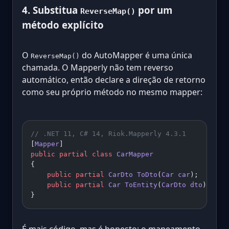
4. Substitua
por um
ReverseMap()
método explícito
O
do AutoMapper é uma única
ReverseMap()
chamada. O Mapperly não tem reverso
automático, então declare a direção de retorno
como seu próprio método no mesmo mapper:
// .NET 11, C# 14, Riok.Mapperly 4.3.1
[
Mapper
]
public
 partial
 class
 CarMapper
{
    public
 partial
 CarDto
 ToDto
(
Car
 car
);
    public
 partial
 Car
 ToEntity
(
CarDto
 dto
);
}