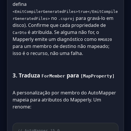
defina
<EmitCompilerGeneratedFiles>true</EmitCompile
no
para gravá-lo em
rGeneratedFiles>
.csproj
disco). Confirme que cada propriedade de
é atribuída. Se alguma não for, o
CarDto
Mapperly emite um diagnóstico como
RMG020
para um membro de destino não mapeado;
isso é o recurso, não uma falha.
3. Traduza
para
ForMember
[MapProperty]
A personalização por membro do AutoMapper
mapeia para atributos do Mapperly. Um
renome:
// AutoMapper 15.0