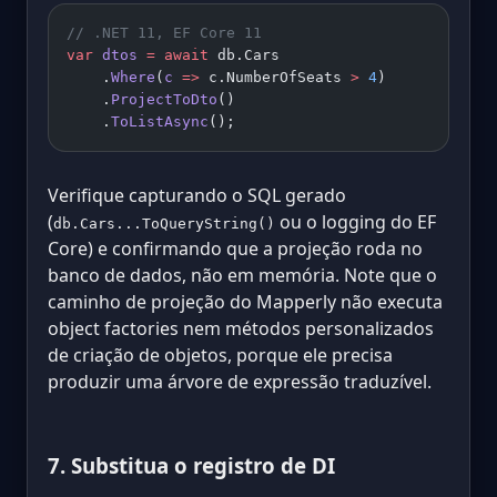
// .NET 11, EF Core 11
var
 dtos
 =
 await
 db.Cars
    .
Where
(
c
 =>
 c.NumberOfSeats 
>
 4
)
    .
ProjectToDto
()
    .
ToListAsync
();
Verifique capturando o SQL gerado
(
ou o logging do EF
db.Cars...ToQueryString()
Core) e confirmando que a projeção roda no
banco de dados, não em memória. Note que o
caminho de projeção do Mapperly não executa
object factories nem métodos personalizados
de criação de objetos, porque ele precisa
produzir uma árvore de expressão traduzível.
7. Substitua o registro de DI