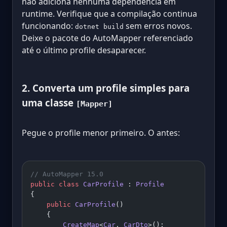
não adiciona nenhuma dependência em
runtime. Verifique que a compilação continua
funcionando:
sem erros novos.
dotnet build
Deixe o pacote do AutoMapper referenciado
até o último profile desaparecer.
2. Converta um profile simples para
uma classe
[Mapper]
Pegue o profile menor primeiro. O antes:
// AutoMapper 15.0
public
 class
 CarProfile
 : 
Profile
{
    public
 CarProfile
()
    {
        CreateMap
<
Car
, 
CarDto
>();