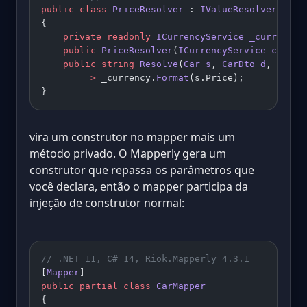
public
 class
 PriceResolver
 : 
IValueResolver
<
Car
,
{
    private
 readonly
 ICurrencyService
 _currency
;
    public
 PriceResolver
(
ICurrencyService
 curren
    public
 string
 Resolve
(
Car
 s
, 
CarDto
 d
, 
strin
        =>
 _currency.
Format
(s.Price);
}
vira um construtor no mapper mais um
método privado. O Mapperly gera um
construtor que repassa os parâmetros que
você declara, então o mapper participa da
injeção de construtor normal:
// .NET 11, C# 14, Riok.Mapperly 4.3.1
[
Mapper
]
public
 partial
 class
 CarMapper
{