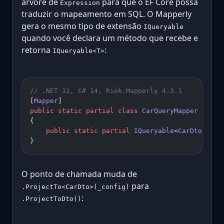
árvore de
para que o EF Core possa
Expression
traduzir o mapeamento em SQL. O Mapperly
gera o mesmo tipo de extensão
IQueryable
quando você declara um método que recebe e
retorna
:
IQueryable<T>
// .NET 11, C# 14, Riok.Mapperly 4.3.1
[
Mapper
]
public
 static
 partial
 class
 CarQueryMapper
{
    public
 static
 partial
 IQueryable
<
CarDto
> 
Pro
}
O ponto de chamada muda de
para
.ProjectTo<CarDto>(_config)
:
.ProjectToDto()