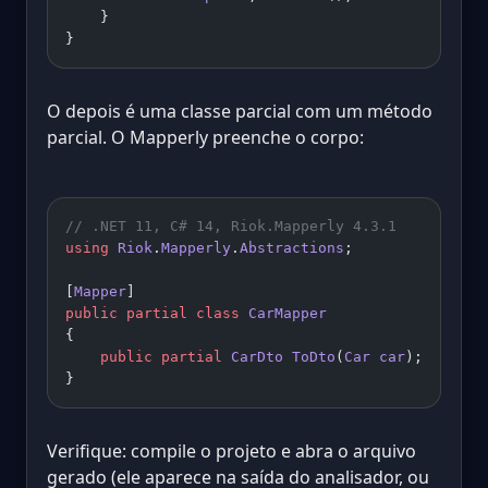
    }
}
O depois é uma classe parcial com um método
parcial. O Mapperly preenche o corpo:
// .NET 11, C# 14, Riok.Mapperly 4.3.1
using
 Riok
.
Mapperly
.
Abstractions
;
[
Mapper
]
public
 partial
 class
 CarMapper
{
    public
 partial
 CarDto
 ToDto
(
Car
 car
);
}
Verifique: compile o projeto e abra o arquivo
gerado (ele aparece na saída do analisador, ou