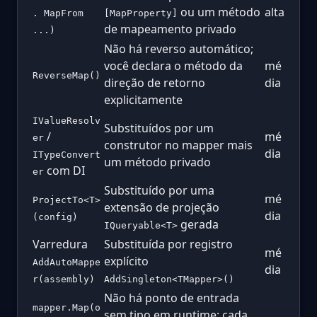
ou um método
alta
. MapFrom
[MapProperty]
de mapeamento privado
...)
Não há reverso automático;
você declara o método da
mé
ReverseMap()
direção de retorno
dia
explicitamente
IValueResolv
Substituídos por um
/
mé
er
construtor no mapper mais
dia
ITypeConvert
um método privado
com DI
er
Substituído por uma
mé
ProjectTo<T>
extensão de projeção
dia
(config)
gerada
IQueryable<T>
Varredura
Substituída por registro
mé
explícito
AddAutoMappe
dia
r(assembly)
AddSingleton<TMapper>()
Não há ponto de entrada
mapper.Map(o
sem tipo em runtime; cada