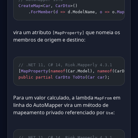
CreateMap
<
Car
, 
CarDto
>()
    .
ForMember
(
d
 =>
 d.ModelName, 
o
 =>
 o.
MapFrom
(
vira um atributo
que nomeia os
[MapProperty]
membros de origem e destino:
// .NET 11, C# 14, Riok.Mapperly 4.3.1
[
MapProperty
(
nameof
(Car.Model), 
nameof
(CarDto.Mo
public
 partial
 CarDto
 ToDto
(
Car
 car
);
Para um valor calculado, a lambda
em
MapFrom
linha do AutoMapper vira um método de
mapeamento privado referenciado por
:
Use
// .NET 11, C# 14, Riok.Mapperly 4.3.1