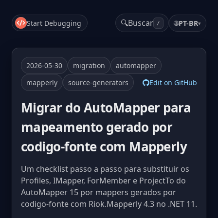
🔍
Buscar
Start Debugging
🌐
PT-BR
▾
/
2026-05-30
migration
automapper
mapperly
source-generators
Edit on GitHub
Migrar do AutoMapper para
mapeamento gerado por
codigo-fonte com Mapperly
Um checklist passo a passo para substituir os
Profiles, IMapper, ForMember e ProjectTo do
AutoMapper 15 por mappers gerados por
codigo-fonte com Riok.Mapperly 4.3 no .NET 11.