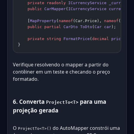
    private
 readonly
 ICurrencyService
 _currency
;
    public
 CarMapper
(
ICurrencyService
 currency
) 
    [
MapProperty
(
nameof
(Car.Price), 
nameof
(CarDt
    public
 partial
 CarDto
 ToDto
(
Car
 car
);
    private
 string
 FormatPrice
(
decimal
 price
) 
=>
}
Verifique resolvendo o mapper a partir do
contêiner em um teste e checando o preço
formatado.
6. Converta
para uma
ProjectTo<T>
projeção gerada
O
do AutoMapper constrói uma
ProjectTo<T>()