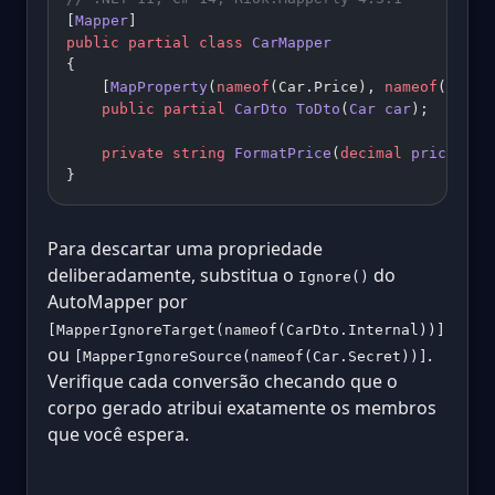
[
Mapper
]
public
 partial
 class
 CarMapper
{
    [
MapProperty
(
nameof
(Car.Price), 
nameof
(CarDt
    public
 partial
 CarDto
 ToDto
(
Car
 car
);
    private
 string
 FormatPrice
(
decimal
 price
) 
=>
}
Para descartar uma propriedade
deliberadamente, substitua o
do
Ignore()
AutoMapper por
[MapperIgnoreTarget(nameof(CarDto.Internal))]
ou
.
[MapperIgnoreSource(nameof(Car.Secret))]
Verifique cada conversão checando que o
corpo gerado atribui exatamente os membros
que você espera.