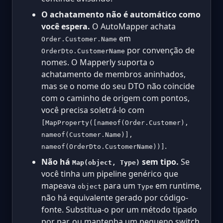
O achatamento não é automático como
você espera.
O AutoMapper achata
em
Order.Customer.Name
por convenção de
OrderDto.CustomerName
nomes. O Mapperly suporta o
achatamento de membros aninhados,
mas se o nome do seu DTO não coincide
com o caminho de origem com pontos,
você precisa soletrá-lo com
[MapProperty([nameof(Order.Customer),
nameof(Customer.Name)],
.
nameof(OrderDto.CustomerName))]
Não há
sem tipo.
Se
Map(object, Type)
você tinha um pipeline genérico que
mapeava
para um
em runtime,
object
Type
não há equivalente gerado por código-
fonte. Substitua-o por um método tipado
por par, ou mantenha um pequeno switch