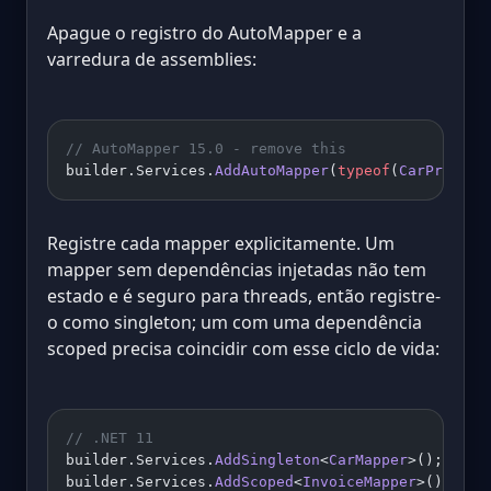
Apague o registro do AutoMapper e a
varredura de assemblies:
// AutoMapper 15.0 - remove this
builder.Services.
AddAutoMapper
(
typeof
(
CarProfile
Registre cada mapper explicitamente. Um
mapper sem dependências injetadas não tem
estado e é seguro para threads, então registre-
o como singleton; um com uma dependência
scoped precisa coincidir com esse ciclo de vida:
// .NET 11
builder.Services.
AddSingleton
<
CarMapper
>();     
builder.Services.
AddScoped
<
InvoiceMapper
>();    