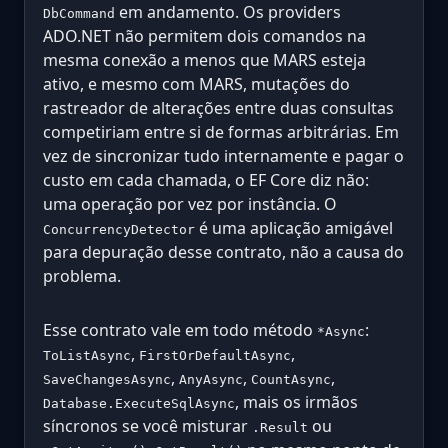
em andamento. Os providers
DbCommand
ADO.NET não permitem dois comandos na
mesma conexão a menos que MARS esteja
ativo, e mesmo com MARS, mutações do
rastreador de alterações entre duas consultas
competiriam entre si de formas arbitrárias. Em
vez de sincronizar tudo internamente e pagar o
custo em cada chamada, o EF Core diz não:
uma operação por vez por instância. O
é uma aplicação amigável
ConcurrencyDetector
para depuração desse contrato, não a causa do
problema.
Esse contrato vale em todo método
:
*Async
,
,
ToListAsync
FirstOrDefaultAsync
,
,
,
SaveChangesAsync
AnyAsync
CountAsync
, mais os irmãos
Database.ExecuteSqlAsync
síncronos se você misturar
ou
.Result