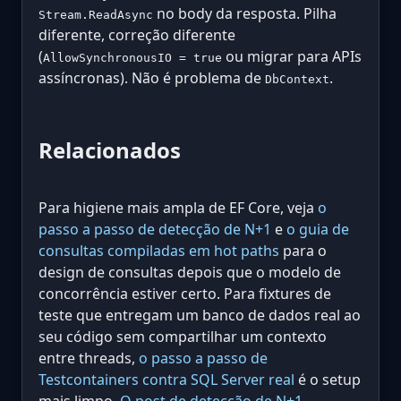
no body da resposta. Pilha
Stream.ReadAsync
diferente, correção diferente
(
ou migrar para APIs
AllowSynchronousIO = true
assíncronas). Não é problema de
.
DbContext
Relacionados
Para higiene mais ampla de EF Core, veja
o
passo a passo de detecção de N+1
e
o guia de
consultas compiladas em hot paths
para o
design de consultas depois que o modelo de
concorrência estiver certo. Para fixtures de
teste que entregam um banco de dados real ao
seu código sem compartilhar um contexto
entre threads,
o passo a passo de
Testcontainers contra SQL Server real
é o setup
mais limpo.
O post de detecção de N+1