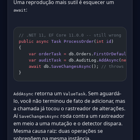
Uma reprodução mais sutil é esquecer um
:
await
// .NET 11, EF Core 11.0.0 -- still wrong
public
 async
 Task
 ProcessOrder
(
int
 id
)
{
    var
 orderTask
 =
 db.Orders.
FirstOrDefaultAsyn
    var
 auditTask
 =
 db.AuditLog.
AddAsync
(
new
 Aud
    await
 db.
SaveChangesAsync
(); 
// throws
}
retorna um
. Sem aguardá-
AddAsync
ValueTask
lo, você não terminou de fato de adicionar, mas
a chamada já tocou o rastreador de alterações.
Aí
roda contra um rastreador
SaveChangesAsync
em meio a uma mutação e o detector dispara.
Mesma causa raiz: duas operações se
sobrepõem na mesma instância.