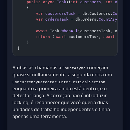
    public
 async
 Task
<(
int
 customers
, 
int
 orders
    {
        var
 customersTask
 =
 db.Customers.
CountAs
        var
 ordersTask
 =
 db.Orders.
CountAsync
();
        await
 Task.
WhenAll
(customersTask, orders
        return
 (
await
 customersTask, 
await
 order
    }
}
Ambas as chamadas a
começam
CountAsync
quase simultaneamente; a segunda entra em
ConcurrencyDetector.EnterCriticalSection
enquanto a primeira ainda está dentro, e o
detector lança. A correção não é introduzir
locking, é reconhecer que você queria duas
unidades de trabalho independentes e tinha
apenas uma ferramenta.