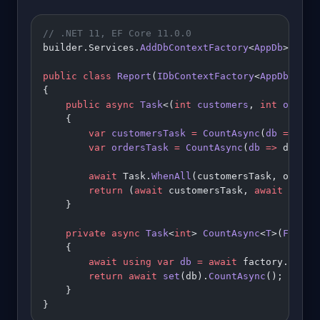
// .NET 11, EF Core 11.0.0
builder.Services.
AddDbContextFactory
<
AppDb
>(
o
 =>
public
 class
 Report
(
IDbContextFactory
<
AppDb
> 
fac
{
    public
 async
 Task
<(
int
 customers
, 
int
 orders
    {
        var
 customersTask
 =
 CountAsync
(
db
 =>
 db.
        var
 ordersTask
 =
 CountAsync
(
db
 =>
 db.Ord
        await
 Task.
WhenAll
(customersTask, orders
        return
 (
await
 customersTask, 
await
 order
    }
    private
 async
 Task
<
int
> 
CountAsync
<
T
>(
Func
<
A
    {
        await
 using
 var
 db
 =
 await
 factory.
Creat
        return
 await
 set
(db).
CountAsync
();
    }
}