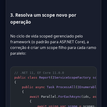
3. Resolva um scope novo por
operação
No ciclo de vida scoped gerenciado pelo
framework (o padrão para ASP.NET Core), a
correção é criar um scope filho para cada ramo
paralelo:
// .NET 11, EF Core 11.0.0
public
 class
 Report
(
IServiceScopeFactory
 scopes
)
{
    public
 async
 Task
 ProcessAll
(
IEnumerable
<
int
    {
        await
 Parallel.
ForEachAsync
(ids, 
async
 (
        {
            await
 using
 var
 scope
 =
 scopes.
Creat