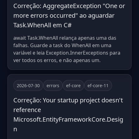
Correção: AggregateException "One or
more errors occurred" ao aguardar
Task.WhenAll em C#
await Task.WhenAll relança apenas uma das
falhas. Guarde a task do WhenAll em uma
variável e leia Exception.InnerExceptions para
ver todos os erros, e não apenas um.
2026-07-30
errors
ef-core
ef-core-11
Correção: Your startup project doesn't
reference
Microsoft.EntityFrameworkCore.Desig
n