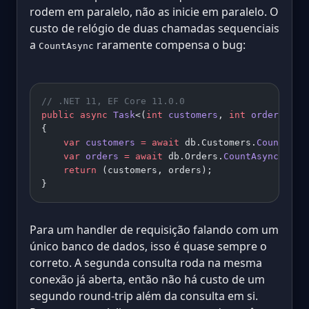
rodem em paralelo, não as inicie em paralelo. O
custo de relógio de duas chamadas sequenciais
a
raramente compensa o bug:
CountAsync
// .NET 11, EF Core 11.0.0
public
 async
 Task
<(
int
 customers
, 
int
 orders
)> 
C
{
    var
 customers
 =
 await
 db.Customers.
CountAsyn
    var
 orders
 =
 await
 db.Orders.
CountAsync
();
    return
 (customers, orders);
}
Para um handler de requisição falando com um
único banco de dados, isso é quase sempre o
correto. A segunda consulta roda na mesma
conexão já aberta, então não há custo de um
segundo round-trip além da consulta em si.