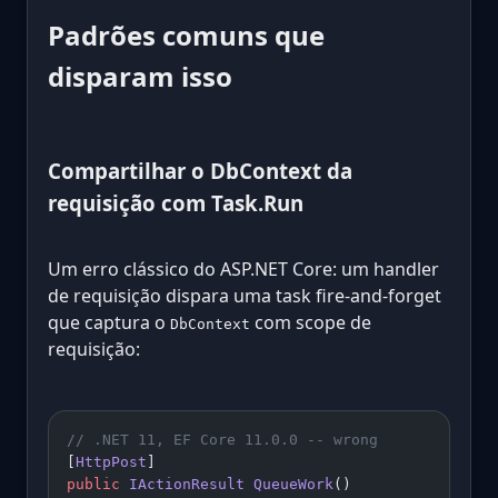
Padrões comuns que
disparam isso
Compartilhar o DbContext da
requisição com Task.Run
Um erro clássico do ASP.NET Core: um handler
de requisição dispara uma task fire-and-forget
que captura o
com scope de
DbContext
requisição:
// .NET 11, EF Core 11.0.0 -- wrong
[
HttpPost
]
public
 IActionResult
 QueueWork
()