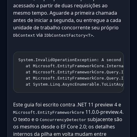
acessado a partir de duas requisições ao
mesmo tempo. Aguarde a primeira chamada
antes de iniciar a segunda, ou entregue a cada
unidade de trabalho concorrente seu próprio
via
.
DbContext
IDbContextFactory<T>
System.InvalidOperationException: A second opera
   at Microsoft.EntityFrameworkCore.Internal.Con
   at Microsoft.EntityFrameworkCore.Query.Intern
   at Microsoft.EntityFrameworkCore.Query.Intern
   at System.Linq.AsyncEnumerable.ToListAsync[TS
Este guia foi escrito contra .NET 11 preview 4 e
11.0.0-preview.4.
Microsoft.EntityFrameworkCore
O texto e o
subjacente são
ConcurrencyDetector
os mesmos desde o EF Core 2.0; os detalhes
internos da pilha em volta mudam entre