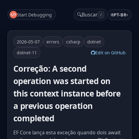
🔍
Buscar
Start Debugging
🌐
PT-BR
▾
/
2026-05-07
errors
csharp
dotnet
dotnet-11
Edit on GitHub
Correção: A second
operation was started on
this context instance before
a previous operation
completed
EF Core lança esta exceção quando dois await