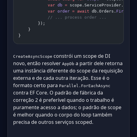
            var
 db
 =
 scope.ServiceProvider.
GetRe
            var
 order
 =
 await
 db.Orders.
FirstOrD
            // ... process order ...
        });
    }
}
constrói um scope de DI
CreateAsyncScope
novo, então resolver
a partir dele retorna
AppDb
uma instância diferente do scope da requisição
externa e de cada outra iteração. Esse é o
formato certo para
Parallel.ForEachAsync
contra EF Core. O padrão de fábrica da
correção 2 é preferível quando o trabalho é
puramente acesso a dados; o padrão de scope
é melhor quando o corpo do loop também
precisa de outros serviços scoped.