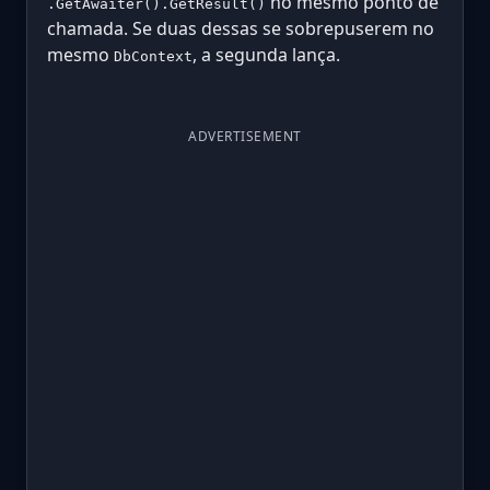
no mesmo ponto de
.GetAwaiter().GetResult()
chamada. Se duas dessas se sobrepuserem no
mesmo
, a segunda lança.
DbContext
ADVERTISEMENT