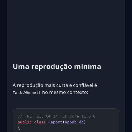
Uma reprodução mínima
A reprodução mais curta e confiável é
no mesmo contexto:
Task.WhenAll
// .NET 11, C# 14, EF Core 11.0.0
public
 class
 Report
(
AppDb
 db
)
{