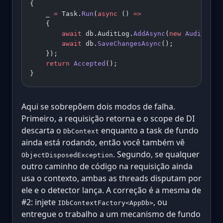
{
    _ 
=
 Task.
Run
(
async
 () 
=>
    {
        await
 db.AuditLog.
AddAsync
(
new
 AuditEntr
        await
 db.
SaveChangesAsync
();
    });
    return
 Accepted
();
}
Aqui se sobrepõem dois modos de falha.
Primeiro, a requisição retorna e o scope de DI
descarta o
enquanto a task de fundo
DbContext
ainda está rodando, então você também vê
. Segundo, se qualquer
ObjectDisposedException
outro caminho de código na requisição ainda
usa o contexto, ambas as threads disputam por
ele e o detector lança. A correção é a mesma de
#2: injete
, ou
IDbContextFactory<AppDb>
entregue o trabalho a um mecanismo de fundo