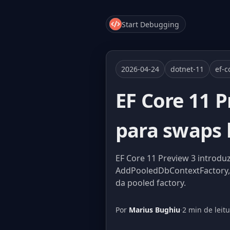
Start Debugging
2026-04-24
dotnet-11
ef-c
EF Core 11 
para swaps 
EF Core 11 Preview 3 intro
AddPooledDbContextFactory, r
da pooled factory.
Por
Marius Bughiu
·
2 min de leit