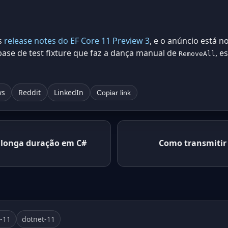
s
release notes do EF Core 11 Preview 3
, e o anúncio está n
ase de test fixture que faz a dança manual de
, e
RemoveAll
ws
Reddit
LinkedIn
Copiar link
 longa duração em C#
Como transmitir
e-11
dotnet-11