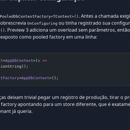
. Antes a chamada exig
PooledDbContextFactory<TContext>()
sobrescrevia
ou tinha registrado sua configur
OnConfiguring
. Preview 3 adiciona um overload sem parâmetros, então
>()
 exposto como pooled factory em uma linha:
xt
<
AppDbContext
>(
o
 =>
tionString));
xtFactory
<
AppDbContext
>();
 deixam trivial pegar um registro de produção, tirar o pro
actory apontando para um store diferente, que é exatame
enant já queria.