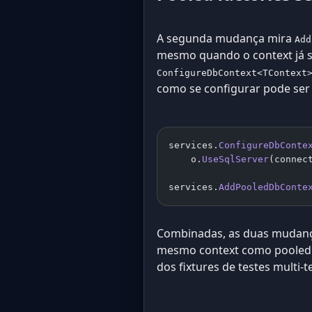
A segunda mudança mira
Add
mesmo quando o context já 
ConfigureDbContext<TContext
como se configurar pode ser
services.
ConfigureDbConte
    o.
UseSqlServer
(connec
services.
AddPooledDbConte
Combinadas, as duas mudanças
mesmo context como pooled f
dos fixtures de testes multi-t