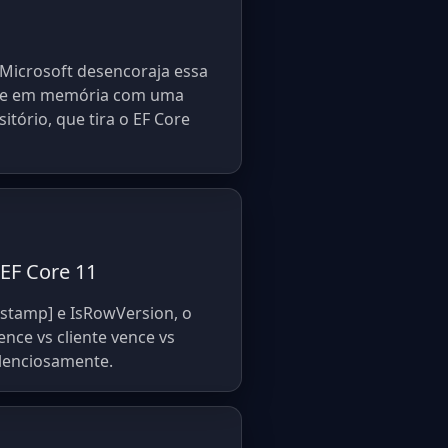
 Microsoft desencoraja essa
Lite em memória com uma
tório, que tira o EF Core
EF Core 11
estamp] e IsRowVersion, o
ce vs cliente vence vs
lenciosamente.