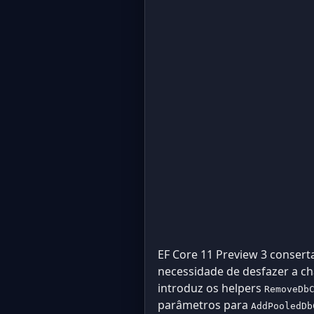
EF Core 11 Preview 3 conser
necessidade de desfazer a 
introduz os helpers
RemoveDb
parâmetros para
AddPooledDb