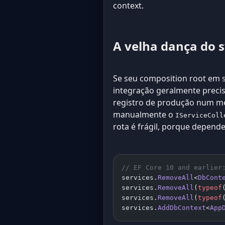
context.
A velha dança do 
Se seu composition root em
integração geralmente precisa
registro de produção num mé
manualmente o
IServiceColl
rota é frágil, porque depende
// EF Core 10 and earlier
services.
RemoveAll
<
DbCont
services.
RemoveAll
(
typeof
services.
RemoveAll
(
typeof
services.
AddDbContext
<
App