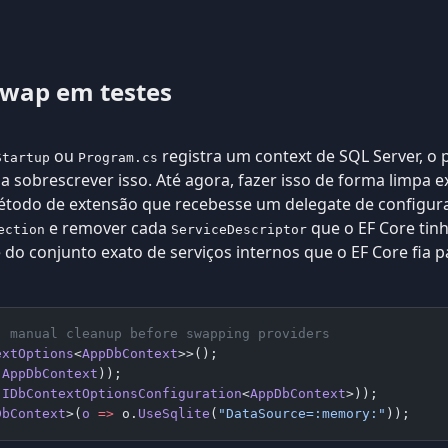
swap em testes
ou
registra um context de SQL Server, o p
Startup
Program.cs
 sobrescrever isso. Até agora, fazer isso de forma limpa e
todo de extensão que recebesse um delegate de configura
e remover cada
que o EF Core tin
ection
ServiceDescriptor
 do conjunto exato de serviços internos que o EF Core fia 
: manual cleanup before swapping providers
extOptions
<
AppDbContext
>>();
(
AppDbContext
));
(
IDbContextOptionsConfiguration
<
AppDbContext
>));
DbContext
>(
o
 =>
 o.
UseSqlite
(
"DataSource=:memory:"
));