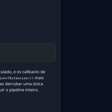
ulado, e os callbacks de
mais
ion<TExtension>()
mas derrubar uma única
r o pipeline inteiro.