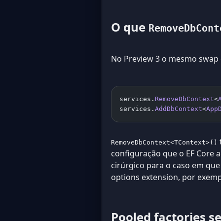
O que
RemoveDbCont
No Preview 3 o mesmo swap c
services.
RemoveDbContext
<
services.
AddDbContext
<
App
RemoveDbContext<TContext>()
configuração que o EF Core
cirúrgico para o caso em que
options extension, por exemp
Pooled factories s