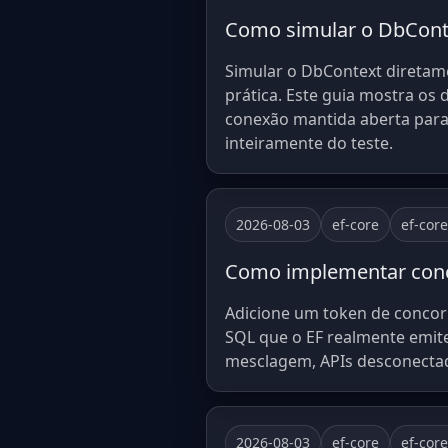
Como simular o DbConte
Simular o DbContext diretame
prática. Este guia mostra o
conexão mantida aberta para 
inteiramente do teste.
2026-08-03
ef-core
ef-cor
Como implementar conco
Adicione um token de concor
SQL que o EF realmente emit
mesclagem, APIs desconectad
2026-08-03
ef-core
ef-cor