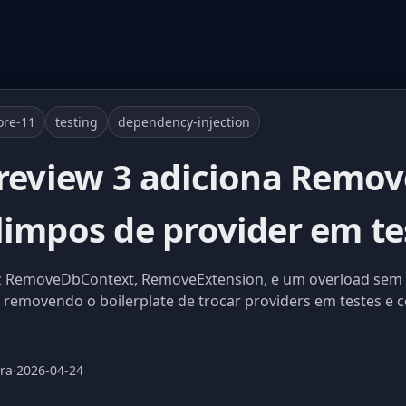
ore-11
testing
dependency-injection
Preview 3 adiciona Remo
limpos de provider em te
duz RemoveDbContext, RemoveExtension, e um overload sem
emovendo o boilerplate de trocar providers em testes e c
ura
·
2026-04-24