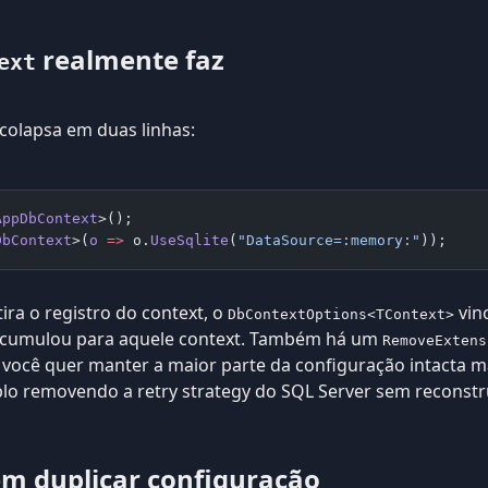
realmente faz
ext
olapsa em duas linhas:
AppDbContext
>();
DbContext
>(
o
 =>
 o.
UseSqlite
(
"DataSource=:memory:"
));
tira o registro do context, o
vinc
DbContextOptions<TContext>
 acumulou para aquele context. Também há um
RemoveExtens
 você quer manter a maior parte da configuração intacta 
lo removendo a retry strategy do SQL Server sem reconstrui
em duplicar configuração