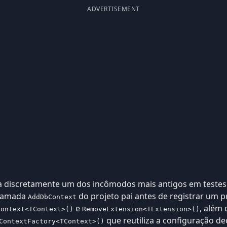
ADVERTISEMENT
ta discretamente um dos incômodos mais antigos em testes 
chamada
do projeto pai antes de registrar um pr
AddDbContext
e
, além
Context<TContext>()
RemoveExtension<TExtension>()
que reutiliza a configuração de
ContextFactory<TContext>()