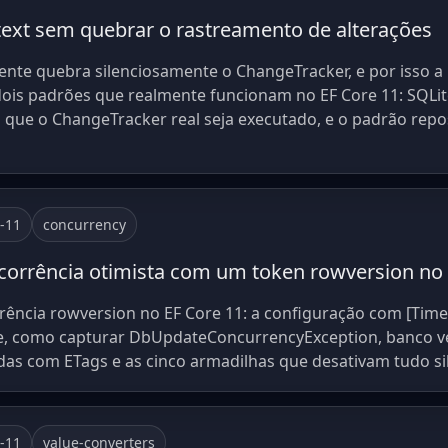
xt sem quebrar o rastreamento de alterações
nte quebra silenciosamente o ChangeTracker, e por isso a
s dois padrões que realmente funcionam no EF Core 11: SQ
que o ChangeTracker real seja executado, e o padrão reposi
e-11
concurrency
rrência otimista com um token rowversion no 
rência rowversion no EF Core 11: a configuração com [Tim
e, como capturar DbUpdateConcurrencyException, banco ven
as com ETags e as cinco armadilhas que desativam tudo si
e-11
value-converters