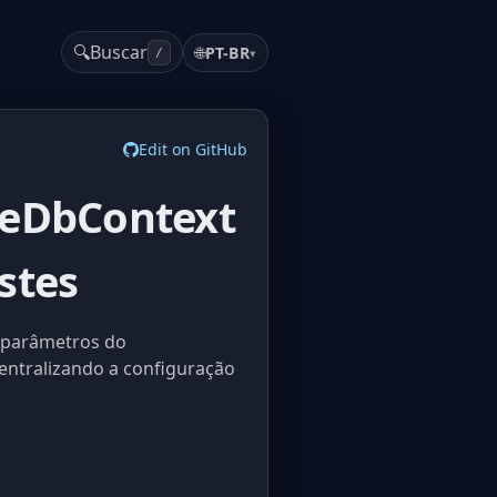
🔍
Buscar
🌐
PT-BR
▾
/
Edit on GitHub
veDbContext
stes
 parâmetros do
entralizando a configuração