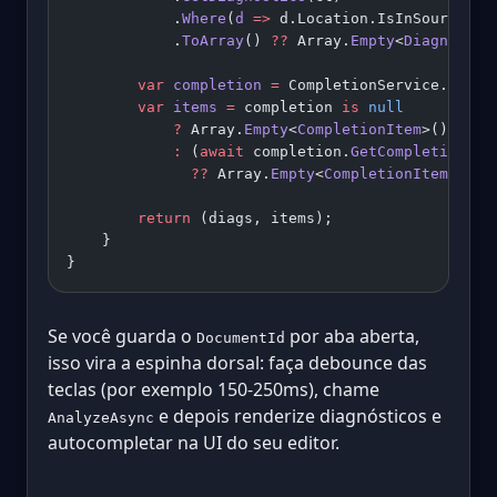
            .
Where
(
d
 =>
 d.Location.IsInSource)
            .
ToArray
() 
??
 Array.
Empty
<
Diagnostic
        var
 completion
 =
 CompletionService.
GetSe
        var
 items
 =
 completion 
is
 null
            ?
 Array.
Empty
<
CompletionItem
>()
            :
 (
await
 completion.
GetCompletionsAs
              ??
 Array.
Empty
<
CompletionItem
>();
        return
 (diags, items);
    }
}
Se você guarda o
por aba aberta,
DocumentId
isso vira a espinha dorsal: faça debounce das
teclas (por exemplo 150-250ms), chame
e depois renderize diagnósticos e
AnalyzeAsync
autocompletar na UI do seu editor.