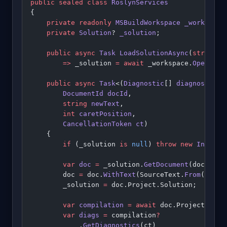
public
 sealed
 class
 RoslynServices
{
    private
 readonly
 MSBuildWorkspace
 _workspace
    private
 Solution
? 
_solution
;
    public
 async
 Task
 LoadSolutionAsync
(
string
 s
        =>
 _solution 
=
 await
 _workspace.
OpenSolu
    public
 async
 Task
<(
Diagnostic
[] 
diagnostics
,
        DocumentId
 docId
,
        string
 newText
,
        int
 caretPosition
,
        CancellationToken
 ct
)
    {
        if
 (_solution 
is
 null
) 
throw
 new
 Invalid
        var
 doc
 =
 _solution.
GetDocument
(docId) 
?
        doc 
=
 doc.
WithText
(SourceText.
From
(newTe
        _solution 
=
 doc.Project.Solution;
        var
 compilation
 =
 await
 doc.Project.
GetC
        var
 diags
 =
 compilation
?
            .
GetDiagnostics
(ct)