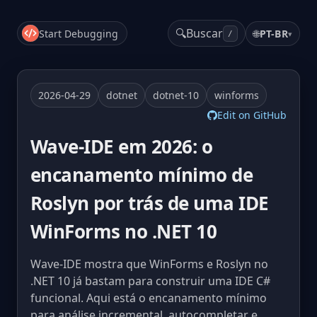
🔍
Buscar
Start Debugging
🌐
PT-BR
▾
/
2026-04-29
dotnet
dotnet-10
winforms
Edit on GitHub
Wave-IDE em 2026: o
encanamento mínimo de
Roslyn por trás de uma IDE
WinForms no .NET 10
Wave-IDE mostra que WinForms e Roslyn no
.NET 10 já bastam para construir uma IDE C#
funcional. Aqui está o encanamento mínimo
para análise incremental, autocompletar e