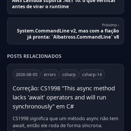
AWS Lambda suporta .NET 10: o que verificar
antes de virar o runtime
Próximo ›
System.CommandLine v2, mas com a fiação
já pronta: `Albatross.CommandLine` v8
POSTS RELACIONADOS
2026-08-05
errors
csharp
csharp-14
Correção: CS1998 "This async method
lacks 'await' operators and will run
synchronously" em C#
CS1998 significa que um método async não tem
await, então ele roda de forma síncrona.