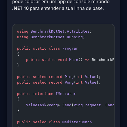
pode colocar em um app de console mirando
.NET 10
para entender a sua linha de base.
using
 BenchmarkDotNet
.
Attributes
;
using
 BenchmarkDotNet
.
Running
;
public
 static
 class
 Program
{
    public
 static
 void
 Main
() 
=>
 BenchmarkRunner
}
public
 sealed
 record
 Ping
(
int
 Value
);
public
 sealed
 record
 Pong
(
int
 Value
);
public
 interface
 IMediator
{
    ValueTask
<
Pong
> 
Send
(
Ping
 request
, 
Cancellat
}
public
 sealed
 class
 MediatorBench