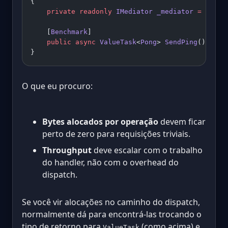
{
    private
 readonly
 IMediator
 _mediator
 =
 /* wi
    [
Benchmark
]
    public
 async
 ValueTask
<
Pong
> 
SendPing
() 
=>
 a
}
O que eu procuro:
Bytes alocados por operação
devem ficar
perto de zero para requisições triviais.
Throughput
deve escalar com o trabalho
do handler, não com o overhead do
dispatch.
Se você vir alocações no caminho do dispatch,
normalmente dá para encontrá-las trocando o
tipo de retorno para
(como acima) e
ValueTask