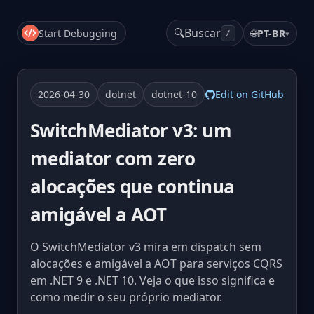
🔍
Buscar
Start Debugging
🌐
PT-BR
▾
/
2026-04-30
dotnet
dotnet-10
Edit on GitHub
SwitchMediator v3: um
mediator com zero
alocações que continua
amigável a AOT
O SwitchMediator v3 mira em dispatch sem
alocações e amigável a AOT para serviços CQRS
em .NET 9 e .NET 10. Veja o que isso significa e
como medir o seu próprio mediator.