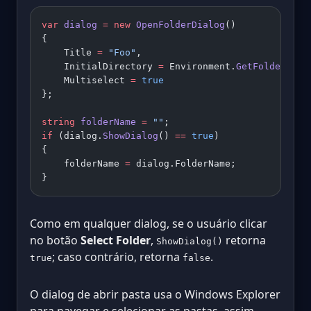
var
 dialog
 =
 new
 OpenFolderDialog
()
{
    Title 
=
 "Foo"
,
    InitialDirectory 
=
 Environment.
GetFolderPath
    Multiselect 
=
 true
};
string
 folderName
 =
 ""
;
if
 (dialog.
ShowDialog
() 
==
 true
)
{
    folderName 
=
 dialog.FolderName;
}
Como em qualquer dialog, se o usuário clicar
no botão
Select Folder
,
retorna
ShowDialog()
; caso contrário, retorna
.
true
false
O dialog de abrir pasta usa o Windows Explorer