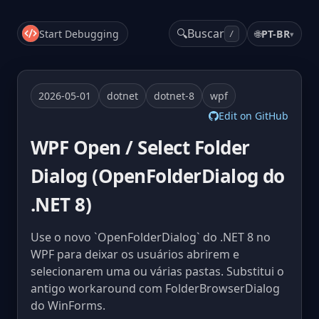
🔍
Buscar
Start Debugging
🌐
PT-BR
▾
/
2026-05-01
dotnet
dotnet-8
wpf
Edit on GitHub
WPF Open / Select Folder
Dialog (OpenFolderDialog do
.NET 8)
Use o novo `OpenFolderDialog` do .NET 8 no
WPF para deixar os usuários abrirem e
selecionarem uma ou várias pastas. Substitui o
antigo workaround com FolderBrowserDialog
do WinForms.