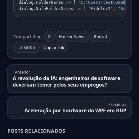
dialog.FolderNames -> [ 
"C:
\U
sers
\t
est
\O
neDrive
\
dialog.SafeFolderNames -> [ 
"Fiddler2"
, 
"Graphic
Compartilhar:
X
Hacker News
Reddit
LinkedIn
Copiar link
‹ Anterior
A revolução da IA: engenheiros de software
deveriam temer pelos seus empregos?
Próximo ›
Aceleração por hardware do WPF em RDP
POSTS RELACIONADOS