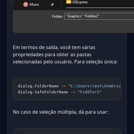
Em termos de saída, você tem várias
propriedades para obter as pastas
selecionadas pelo usuário. Para seleção única:
dialog.FolderName -
>
 "C:
\U
sers
\t
est
\O
neDrive
\D
oc
dialog.SafeFolderName -
>
 "Fiddler2"
No caso de seleção múltipla, dá para usar: