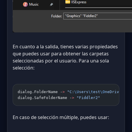
En cuanto a la salida, tienes varias propiedades
que puedes usar para obtener las carpetas
seleccionadas por el usuario. Para una sola
selección:
dialog.FolderName -
>
 "C:
\U
sers
\t
est
\O
neDrive
\D
oc
dialog.SafeFolderName -
>
 "Fiddler2"
En caso de selección múltiple, puedes usar: