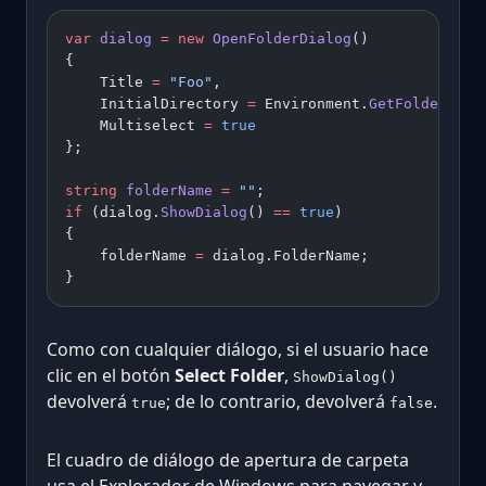
var
 dialog
 =
 new
 OpenFolderDialog
()
{
    Title 
=
 "Foo"
,
    InitialDirectory 
=
 Environment.
GetFolderPath
    Multiselect 
=
 true
};
string
 folderName
 =
 ""
;
if
 (dialog.
ShowDialog
() 
==
 true
)
{
    folderName 
=
 dialog.FolderName;
}
Como con cualquier diálogo, si el usuario hace
clic en el botón
Select Folder
,
ShowDialog()
devolverá
; de lo contrario, devolverá
.
true
false
El cuadro de diálogo de apertura de carpeta