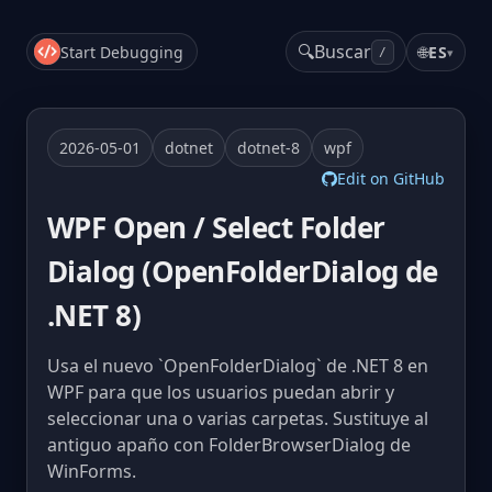
🔍
Buscar
Start Debugging
🌐
ES
▾
/
2026-05-01
dotnet
dotnet-8
wpf
Edit on GitHub
WPF Open / Select Folder
Dialog (OpenFolderDialog de
.NET 8)
Usa el nuevo `OpenFolderDialog` de .NET 8 en
WPF para que los usuarios puedan abrir y
seleccionar una o varias carpetas. Sustituye al
antiguo apaño con FolderBrowserDialog de
WinForms.