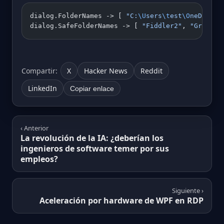
dialog.FolderNames -> [ 
"C:
\U
sers
\t
est
\O
neDrive
\
dialog.SafeFolderNames -> [ 
"Fiddler2"
, 
"Graphic
Compartir:
X
Hacker News
Reddit
LinkedIn
Copiar enlace
‹ Anterior
La revolución de la IA: ¿deberían los
ingenieros de software temer por sus
empleos?
Siguiente ›
Aceleración por hardware de WPF en RDP