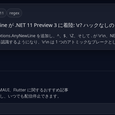
-11
regex
wLine が .NET 11 Preview 3 に着陸: \r? ハック
gexOptions.AnyNewLine を追加し、^、$、\Z、そして . が \r
ーケンスを認識するようになり、\r\n は 1 つのアトミックなブレー
C#、MAUI、Flutter に関するおすすめ記事
なし、いつでも配信停止できます。