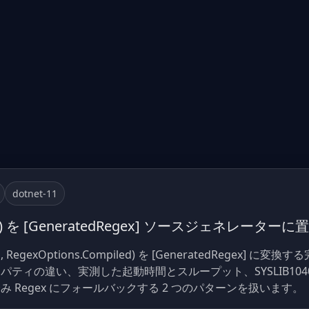
dotnet-11
ex(...) を [GeneratedRegex] ソースジェネレー
ttern, RegexOptions.Compiled) を [GeneratedRege
ティの違い、実測した起動時間とスループット、SYSLIB1040
 Regex にフォールバックする 2 つのパターンを扱います。